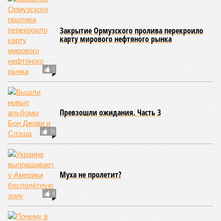
Закрытие Ормузского пролива перекроило
карту мирового нефтяного рынка
1
Превзошли ожидания. Часть 3
39
Муха не пролетит?
8