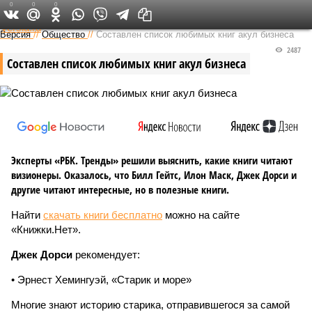
0
0
0
Федеральный выпуск
Версия
//
Общество
//
Составлен список любимых книг акул бизнеса
2487
Составлен список любимых книг акул бизнеса
Эксперты «РБК. Тренды» решили выяснить, какие книги читают
визионеры. Оказалось, что Билл Гейтс, Илон Маск, Джек Дорси и
другие читают интересные, но в полезные книги.
Найти
скачать книги бесплатно
можно на сайте
«Книжки.Нет».
Джек Дорси
рекомендует:
• Эрнест Хемингуэй, «Старик и море»
Многие знают историю старика, отправившегося за самой