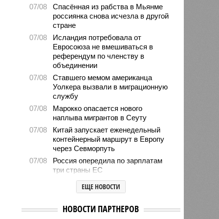
07/08
Спасённая из рабства в Мьянме
россиянка снова исчезла в другой
стране
07/08
Исландия потребовала от
Евросоюза не вмешиваться в
референдум по членству в
объединении
07/08
Ставшего мемом американца
Уолкера вызвали в миграционную
службу
07/08
Марокко опасается нового
наплыва мигрантов в Сеуту
07/08
Китай запускает еженедельный
контейнерный маршрут в Европу
через Севморпуть
07/08
Россия опередила по зарплатам
три страны ЕС
07/08
Александр Лукашенко призвал
ЕЩЕ НОВОСТИ
белорусов скупать пустующие
избы
НОВОСТИ ПАРТНЕРОВ
07/08
Девушка объяснила убийство