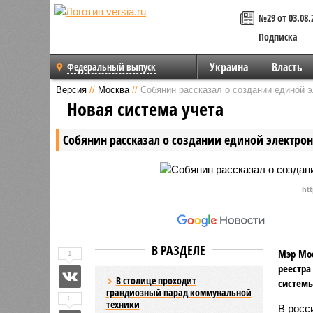
№29 от 03.08.
Подписка
Украина
Власть
Федеральный выпуск
Версия
//
Москва
//
Собянин рассказал о создании единой э
Новая система учета
Собянин рассказал о создании единой электро
ht
В РАЗДЕЛЕ
Мэр Мос
1
реестра
В столице проходит
системы
грандиозный парад коммунальной
0
техники
В росс