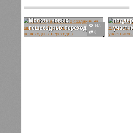
Собянин рассказал о
Собяни
создании на юго-западе
работе
Москвы новых
поддер
1422
пешеходных переходов
участн
0
В Юго-Западном
Зампредс
административном округе
РФ Татья
Москвы завершили масштабную
замминис
программу по реорганизации
Цивилева
дорожной инфраструктуры,
Собянин 
создав пешеходам новые
протезир
возможности для комфортного
реабилит
пересечения проезжих частей.
СВО.