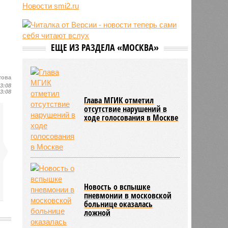
трёхмесячного сына
Новости smi2.ru
07/08
Сергей Миронов выступил за
увеличение пенсий детям,
потерявшим родителей
ЕЩЕ ИЗ РАЗДЕЛА «МОСКВА»
07/08
Финляндия захотела использовать
приграничные болота против
России
това
13:08
13:08
Глава МГИК отметил
отсутствие нарушений в
ходе голосования в Москве
Новость о вспышке
пневмонии в московской
больнице оказалась
ложной