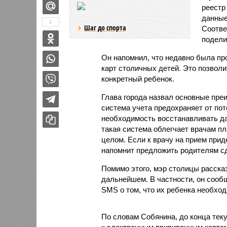
реестр
данные
1
Шаг до спорта
Соотве
подели
Он напомнил, что недавно была п
карт столичных детей. Это позволи
конкретный ребенок.
Глава города назвал основные преи
система учета предохраняет от пот
необходимость восстанавливать дан
такая система облегчает врачам пл
целом. Если к врачу на прием прид
напомнит предложить родителям с
Помимо этого, мэр столицы рассказ
дальнейшем. В частности, он сооб
SMS о том, что их ребенка необход
По словам Собянина, до конца тек