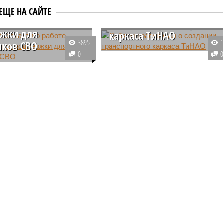
н рассказал о
Собянин рассказал о
ЕЩЕ НА САЙТЕ
 Единого центра
создании транспортного
жки для
каркаса ТиНАО
3895
иков СВО
Мэр Москвы Сергей Собянин
0
едателя правительства
сообщил, что в 2024 году в
на Голикова,
ТиНАО построят более 35
тра обороны РФ Анна
километров дорог. В том числе,
 и мэр Москвы Сергей
планируется завершить
посетили центр
строительство первой очереди
ования и комплексной
дороги Мамыри – Пенино –
ации для участников
Шарапово.