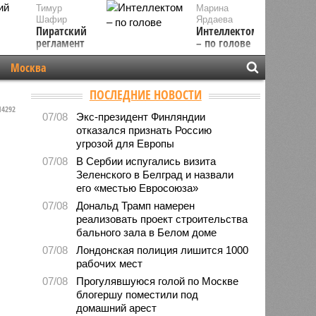
Тимур
Марина
Шафир
Ярдаева
Пиратский
Интеллектом
регламент
– по голове
Москва
ПОСЛЕДНИЕ НОВОСТИ
4292
07/08
Экс-президент Финляндии
отказался признать Россию
угрозой для Европы
07/08
В Сербии испугались визита
Зеленского в Белград и назвали
его «местью Евросоюза»
07/08
Дональд Трамп намерен
реализовать проект строительства
бального зала в Белом доме
07/08
Лондонская полиция лишится 1000
рабочих мест
07/08
Прогулявшуюся голой по Москве
блогершу поместили под
домашний арест