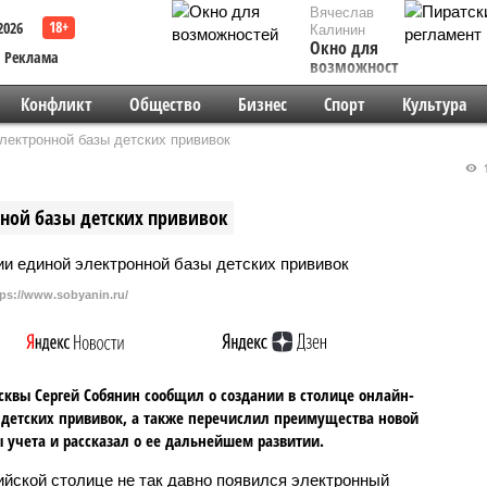
Вячеслав
2026
Калинин
Окно для
Реклама
возможностей
Конфликт
Общество
Бизнес
Спорт
Культура
лектронной базы детских прививок
1
нной базы детских прививок
tps://www.sobyanin.ru/
квы Сергей Собянин сообщил о создании в столице онлайн-
 детских прививок, а также перечислил преимущества новой
 учета и рассказал о ее дальнейшем развитии.
ийской столице не так давно появился электронный