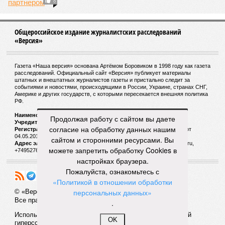
8
Общероссийское издание журналистских расследований
«Версия»
Газета «Наша версия» основана Артёмом Боровиком в 1998 году как газета
расследований. Официальный сайт «Версия» публикует материалы
штатных и внештатных журналистов газеты и пристально следит за
событиями и новостями, происходящими в России, Украине, странах СНГ,
Америке и других государств, с которыми пересекается внешняя политика
РФ.
Наименование:
Cетевое издание «Версия»
Продолжая работу с сайтом вы даете
Учредитель:
ООО «Версия»,
Главный редактор:
Горевой Р. Г.
согласие на обработку данных нашим
Регистрационный номер Роскомнадзора:
ЭЛ № ФС 77 - 72681 от
04.05.2018 г.
сайтом и сторонними ресурсами. Вы
Адрес электронной почты и телефон редакции:
versia@versia.ru,
можете запретить обработку Cookies в
+74952760348
настройках браузера.
Пожалуйста, ознакомьтесь с
«Политикой в отношении обработки
персональных данных»
© «Версия»
18+
Все права защищены
.
Использование материалов «Версии» без индексируемой
OK
гиперссылки запрещено