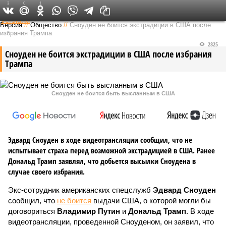
3
0
1
Федеральный выпуск
Версия
//
Общество
//
Сноуден не боится экстрадиции в США после
избрания Трампа
2825
Сноуден не боится экстрадиции в США после избрания
Трампа
Сноуден не боится быть высланным в США
Эдвард Сноуден в ходе видеотрансляции сообщил, что не
испытывает страха перед возможной экстрадицией в США. Ранее
Дональд Трамп заявлял, что добьется высылки Сноудена в
случае своего избрания.
Экс-сотрудник американских спецслужб
Эдвард Сноуден
сообщил, что
не боится
выдачи США, о которой могли бы
договориться
Владимир Путин
и
Дональд Трамп
. В ходе
видеотрансляции, проведенной Сноуденом, он заявил, что