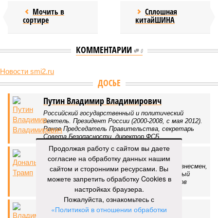
Мочить в
Сплошная
сортире
китайШИНА
КОММЕНТАРИИ
0
Новости smi2.ru
Версия
//
Украина
//
Киев перешёл к террору гражданских, пора давать
адекватный ответ
210
Мочить в сортире
Киев перешёл к террору гражданских, пора давать
адекватный ответ
Продолжая работу с сайтом вы даете
согласие на обработку данных нашим
сайтом и сторонними ресурсами. Вы
можете запретить обработку Cookies в
Киев перешёл к террору гражданских, пора давать адекватный ответ
настройках браузера.
(коллаж: рисунок - Темур Козаев, фото - Deep Vision)
Пожалуйста, ознакомьтесь с
«Политикой в отношении обработки