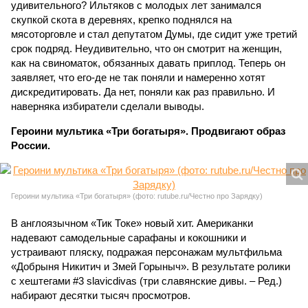
удивительного? Ильтяков с молодых лет занимался
скупкой скота в деревнях, крепко поднялся на
мясоторговле и стал депутатом Думы, где сидит уже третий
срок подряд. Неудивительно, что он смотрит на женщин,
как на свиноматок, обязанных давать приплод. Теперь он
заявляет, что его-де не так поняли и намеренно хотят
дискредитировать. Да нет, поняли как раз правильно. И
наверняка избиратели сделали выводы.
Героини мультика «Три богатыря». Продвигают образ
России.
Героини мультика «Три богатыря» (фото: rutube.ru/Честно про Зарядку)
В англоязычном «Тик Токе» новый хит. Американки
надевают самодельные сарафаны и кокошники и
устраивают пляску, подражая персонажам мультфильма
«Добрыня Никитич и Змей Горыныч». В результате ролики
с хештегами #3 slavicdivas (три славянские дивы. – Ред.)
набирают десятки тысяч просмотров.