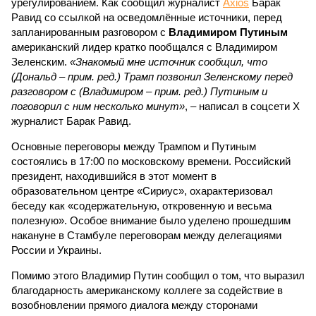
урегулированием. Как сообщил журналист
Axios
Барак
Равид со ссылкой на осведомлённые источники, перед
запланированным разговором с
Владимиром Путиным
американский лидер кратко пообщался с Владимиром
Зеленским.
«Знакомый мне источник сообщил, что
(Дональд – прим. ред.) Трамп позвонил Зеленскому перед
разговором с (Владимиром – прим. ред.) Путиным и
поговорил с ним несколько минут»
, – написал в соцсети X
журналист Барак Равид.
Основные переговоры между Трампом и Путиным
состоялись в 17:00 по московскому времени. Российский
президент, находившийся в этот момент в
образовательном центре «Сириус», охарактеризовал
беседу как «содержательную, откровенную и весьма
полезную». Особое внимание было уделено прошедшим
накануне в Стамбуле переговорам между делегациями
России и Украины.
Помимо этого Владимир Путин сообщил о том, что выразил
благодарность американскому коллеге за содействие в
возобновлении прямого диалога между сторонами