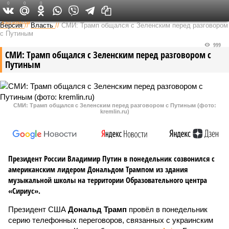
0
0
0
Федеральный выпуск
Версия
//
Власть
//
СМИ: Трамп общался с Зеленским перед разговором
с Путиным
999
СМИ: Трамп общался с Зеленским перед разговором с
Путиным
СМИ: Трамп общался с Зеленским перед разговором с Путиным (фото:
kremlin.ru)
Президент России Владимир Путин в понедельник созвонился с
американским лидером Дональдом Трампом из здания
музыкальной школы на территории Образовательного центра
«Сириус».
Президент США
Дональд Трамп
провёл в понедельник
серию телефонных переговоров, связанных с украинским