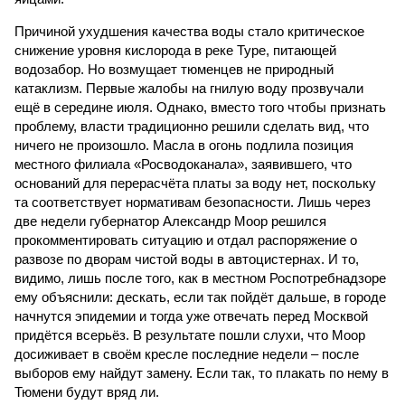
Причиной ухудшения качества воды стало критическое
снижение уровня кислорода в реке Туре, питающей
водозабор. Но возмущает тюменцев не природный
катаклизм. Первые жалобы на гнилую воду прозвучали
ещё в середине июля. Однако, вместо того чтобы признать
проблему, власти традиционно решили сделать вид, что
ничего не произошло. Масла в огонь подлила позиция
местного филиала «Росводоканала», заявившего, что
оснований для перерасчёта платы за воду нет, поскольку
та соответствует нормативам безопасности. Лишь через
две недели губернатор Александр Моор решился
прокомментировать ситуацию и отдал распоряжение о
развозе по дворам чистой воды в автоцистернах. И то,
видимо, лишь после того, как в местном Роспотребнадзоре
ему объяснили: дескать, если так пойдёт дальше, в городе
начнутся эпидемии и тогда уже отвечать перед Москвой
придётся всерьёз. В результате пошли слухи, что Моор
досиживает в своём кресле последние недели – после
выборов ему найдут замену. Если так, то плакать по нему в
Тюмени будут вряд ли.