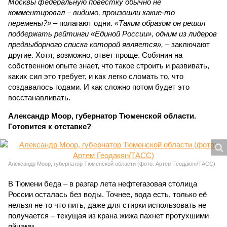
Москвы федеральную повестку обычно не
комментировал – видимо, произошли какие-то
перемены?»
– полагают одни.
«Таким образом он решил
поддержать рейтинги «Единой России», одним из лидеров
предвыборного списка которой является»,
– заключают
другие. Хотя, возможно, ответ проще. Собянин на
собственном опыте знает, что такое строить и развивать,
каких сил это требует, и как легко сломать то, что
создавалось годами. И как сложно потом будет это
восстанавливать.
Александр Моор, губернатор Тюменской области.
Готовится к отставке?
Александр Моор, губернатор Тюменской области (фото: Артем Геодакян/ТАСС)
В Тюмени беда – в разгар лета нефтегазовая столица
России осталась без воды. Точнее, вода есть, только её
нельзя не то что пить, даже для стирки использовать не
получается – текущая из крана жижа пахнет протухшими
яйцами.