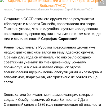
Кирилл, Патриарх Московский и всея Руси (фото: Сергей Бобылев/ТАСС)
Создание в СССР атомного оружия стало результатом
«благодати и милости Божией», провозгласил патриарх.
Также он указал, что не случайно научные исследования
по созданию ядерного оружия шли именно в том месте, где
жил и молился святой
Серафим Саровский
.
Ранее предстоятель Русской православной церкви уже
неоднократно высказывался на тему ядерного оружия.
Осенью 2023 года он отмечал, что оно было создано
советскими учёными по «неизречённому Божьему
промыслу», а в 2024-м назвал споры об угрозе
возникновения ядерной войны спекуляциями и чрезмерным
алармизмом, подчеркнув, что христиане не боятся конца
света.
Злопыхатели ёрничают: мол, а американцам, которые
создали бомбу первыми, её тоже Бог послал? Да и
Священный синод в 1986 году предупреждал об опасности