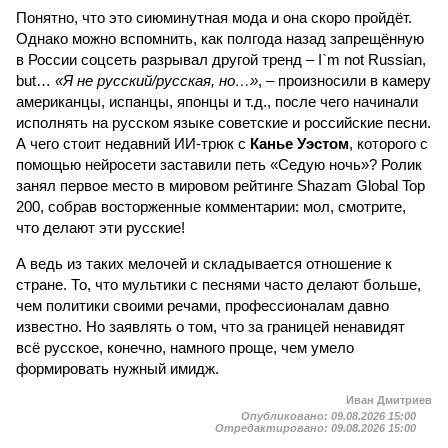
Понятно, что это сиюминутная мода и она скоро пройдёт.
Однако можно вспомнить, как полгода назад запрещённую
в России соцсеть разрывал другой тренд – I`m not Russian,
but…
«Я не русский/русская, но…»
, – произносили в камеру
американцы, испанцы, японцы и т.д., после чего начинали
исполнять на русском языке советские и российские песни.
А чего стоит недавний ИИ-трюк с
Канье Уэстом
, которого с
помощью нейросети заставили петь «Седую ночь»? Ролик
занял первое место в мировом рейтинге Shazam Global Top
200, собрав восторженные комментарии: мол, смотрите,
что делают эти русские!
А ведь из таких мелочей и складывается отношение к
стране. То, что мультики с песнями часто делают больше,
чем политики своими речами, профессионалам давно
известно. Но заявлять о том, что за границей ненавидят
всё русское, конечно, намного проще, чем умело
формировать нужный имидж.
Иван Дмитриев
Опубликовано:
09.08.2026 15:00
Отредактировано:
09.08.2026 15:00