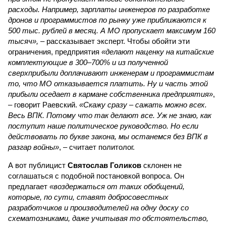
расходы. Например, зарплаты инженеров по разработке
дронов и программистов по рынку уже приближаются к
500 тыс. рублей в месяц. А МО пропускает максимум 160
тысяч»,
– рассказывает эксперт. Чтобы обойти эти
ограничения, предприятия
«делают наценку на китайские
комплектующие в 300–700% и из полученной
сверхприбыли доплачивают инженерам и программистам
то, что МО отказывается платить. Ну и часть этой
прибыли оседает в кармане собственника предприятия»
,
– говорит Раевский.
«Скажу сразу – сажать можно всех.
Весь ВПК. Потому что так делают все. Уж не знаю, как
поступит наше политическое руководство. Но если
действовать по букве закона, мы останемся без ВПК в
разгар войны»
, – считает политолог.
А вот публицист
Святослав Голиков
склонен не
соглашаться с подобной постановкой вопроса. Он
предлагает
«воздержаться от таких обобщений,
которые, по сути, ставят добросовестных
разработчиков и производителей на одну доску со
схематозниками, даже учитывая то обстоятельство,