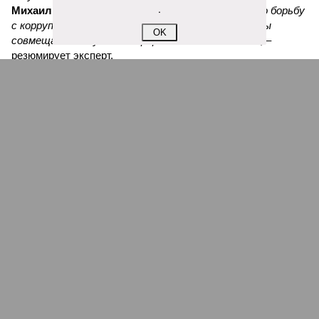
.
Михаил Юспа
.
«В итоге мы приходим к тому, что борьбу
с коррупцией самыми жёсткими мерами мы должны
OK
совмещать с глубокой переработкой идеологии»
, –
резюмирует эксперт.
Вадим Трухачёв, политолог
– Стоит ли удивляться тому, что импортозамещение по
ряду промышленной продукции или провалилось, или
оказалось недостаточным. В условиях военного времени
тут явно речь должна идти не просто о хищениях. Как и в
случае с белгородскими, курскими и брянскими
чиновниками, «распилившими» укрепления по границе с
Украиной.
Александр Коц, военкор
– Ущерб, который их деятельность нанесла воюющей
армии, измерить невозможно. В войсках больше дембеля
ждут массовых поставок простых и надёжных
отечественных БПЛА. Дроны – альфа и омега современной
войны. А Половченя и компания, наплевав на нужды