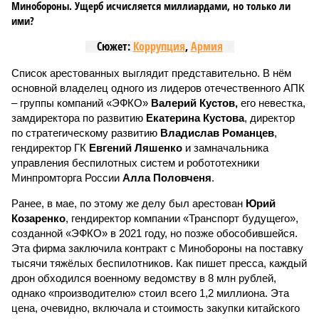
Минобороны. Ущерб исчисляется миллиардами, но только ли
ими?
Сюжет:
Коррупция
,
Армия
Список арестованных выглядит представительно. В нём
основной владелец одного из лидеров отечественного АПК
– группы компаний «ЭФКО»
Валерий Кустов,
его невестка,
замдиректора по развитию
Екатерина Кустова
, директор
по стратегическому развитию
Владислав Романцев
,
гендиректор ГК
Евгений Ляшенко
и замначальника
управления беспилотных систем и робототехники
Минпромторга России
Алла Половченя
.
Ранее, в мае, по этому же делу был арестован
Юрий
Козаренко
, гендиректор компании «Транспорт будущего»,
созданной «ЭФКО» в 2021 году, но позже обособившейся.
Эта фирма заключила контракт с Минобороны на поставку
тысячи тяжёлых беспилотников. Как пишет пресса, каждый
дрон обходился военному ведомству в 8 млн рублей,
однако «производителю» стоил всего 1,2 миллиона. Эта
цена, очевидно, включала и стоимость закупки китайского