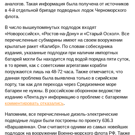
аналогов. Такая информация была получена от источников
в 4-й отдельной бригаде подводных лодок Черноморского
флота.
В число вышеупомянутых подлодок входят
«Новороссийск», «Ростов-на-Дону» и «Старый Оскол». Все
перечисленные субмарины имеют на своем вооружении
крылатые ракет «Калибр». По словам собеседника
издания, указанные подлодки при наличии импортных
батарей могли бы находится под водой порядка пяти суток,
в то время, как с советскими агрегатами корабли
погружаются лишь на 48-72 часа. Также отмечается, что
данная проблема была выявлена только в сирийском
порту, так как для перехода через Средиземное море
батареи не нужны. В российском оборонном ведомстве
изданию «Лента.ру» информацию о проблеме с батареями
комментировать отказались
.
Напомним, все перечисленные дизель-электрические
подводные лодки были построены по проекту 636.3
«Варшавянка». Они считаются одними из самых новейших
подлодок на вооружении Военно-морского флота РФ. Также