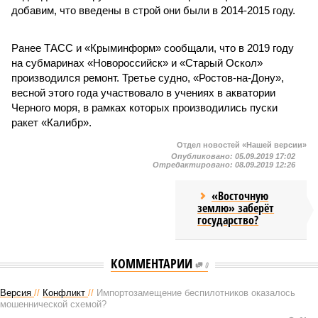
добавим, что введены в строй они были в 2014-2015 году.
Ранее ТАСС и «Крыминформ» сообщали, что в 2019 году
на субмаринах «Новороссийск» и «Старый Оскол»
производился ремонт. Третье судно, «Ростов-на-Дону»,
весной этого года участвовало в учениях в акватории
Черного моря, в рамках которых производились пуски
ракет «Калибр».
Отдел новостей «Нашей версии»
Опубликовано:
05.09.2019 17:02
Отредактировано:
08.09.2019 12:26
«Восточную
землю» заберёт
государство?
КОММЕНТАРИИ
0
Версия
//
Конфликт
//
Импортозамещение беспилотников оказалось
мошеннической схемой?