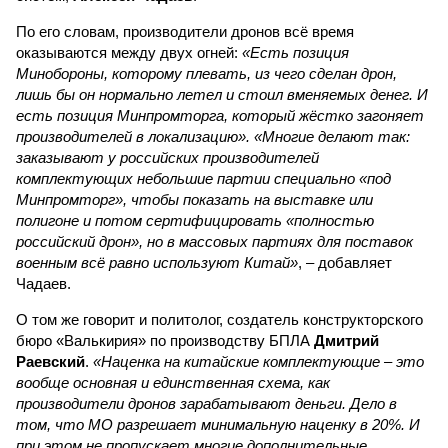
По его словам, производители дронов всё время
оказываются между двух огней:
«Есть позиция
Минобороны, которому плевать, из чего сделан дрон,
лишь бы он нормально летел и стоил вменяемых денег. И
есть позиция Минпромторга, который жёстко загоняет
производителей в локализацию». «Многие делают так:
заказывают у российских производителей
комплектующих небольшие партии специально «под
Минпромторг», чтобы показать на выставке или
полигоне и потом сертифицировать «полностью
российский дрон», но в массовых партиях для поставок
военным всё равно используют Китай»
, – добавляет
Чадаев.
О том же говорит и политолог, создатель конструкторского
бюро «Валькирия» по производству БПЛА
Дмитрий
Раевский
.
«Наценка на китайские комплектующие – это
вообще основная и единственная схема, как
производители дронов зарабатывают деньги. Дело в
том, что МО разрешает минимальную наценку в 20%. И
при этом не пропускает многие дополнительные