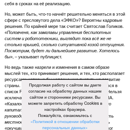
себя в сроках на её реализацию.
Но, может быть, что-то начнёт решительно меняться в этой
сфере с пресловутого дела «ЭФКО»? Вероятны кадровые
решения. По крайней мере так считает Святослав Голиков.
«Половченя, как замглавы управления беспилотных
систем и робототехники, выглядит пока всё же не
столько крышей, сколько ситуативной козой отпущения.
Посмотрим, будет ли дальнейшее развитие. Хотелось
бы»
, – указывает публицист.
Но ведь также назрели и изменения в самом образе
мыслей тех, кто принимает решения, и тех, кто располагает
ресурсами, которые бы неплохо уже пустить на развитие
Продолжая работу с сайтом вы даете
страны. Кстати, в этом году Валерий Кустов пробился в
согласие на обработку данных нашим
список Forbes и стал долларовым миллиардером. Нельзя
сайтом и сторонними ресурсами. Вы
исключать, в том числе за счёт манипуляций с БПЛА.
можете запретить обработку Cookies в
«Казалось бы, «ЭФКО» приносит хороший доход, но
настройках браузера.
капиталисты увидели новую нишу, открытую
Пожалуйста, ознакомьтесь с
руководством России, готовым деньгами поощрять
«Политикой в отношении обработки
местное производство беспилотников, и ринулись
персональных данных»
«окучивать новую тему»,
– комментирует политолог