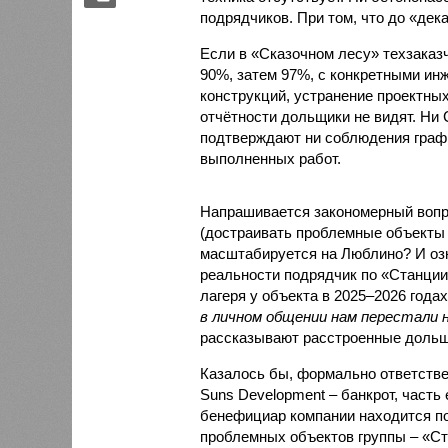
подрядчиков. При том, что до «дек
Если в «Сказочном лесу» техзаказч
90%, затем 97%, с конкретными и
конструкций, устранение проектных
отчётности дольщики не видят. Ни C
подтверждают ни соблюдения графи
выполненных работ.
Напрашивается закономерный вопро
(достраивать проблемные объекты 
масштабируется на Люблино? И озн
реальности подрядчик по «Станци
лагеря у объекта в 2025–2026 года
в личном общении нам перестали 
рассказывают расстроенные дольщ
Казалось бы, формально ответстве
Suns Development – банкрот, часть 
бенефициар компании находится под
проблемных объектов группы – «Ста