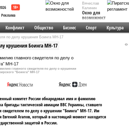
Вячеслав
2026
Калинин
Окно для
Реклама
возможностей
Конфликт
Общество
Бизнес
Спорт
Культура
еля по делу крушения Боинга MH-17
елу крушения Боинга MH-17
милию главного свидетеля по делу о крушении
жирского "Боинга" MH-17
енный комитет России обнародовал имя и фамилию
а бригады тактической авиации ВВС Украины, ставшего
 свидетелем по делу о крушении "Боинга" MH-17. Им
я Евгений Агапов, который в настоящий момент находится
ударственной защитой в России.