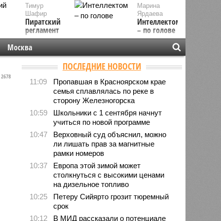
Тимур
Марина
Шафир
Ярдаева
Пиратский
Интеллектом
регламент
– по голове
Москва
ПОСЛЕДНИЕ НОВОСТИ
2678
11:09
Пропавшая в Красноярском крае
семья сплавлялась по реке в
сторону Железногорска
10:59
Школьники с 1 сентября начнут
учиться по новой программе
10:47
Верховный суд объяснил, можно
ли лишать прав за магнитные
рамки номеров
10:37
Европа этой зимой может
столкнуться с высокими ценами
на дизельное топливо
10:25
Петеру Сийярто грозит тюремный
срок
10:12
В МИД рассказали о потенциале