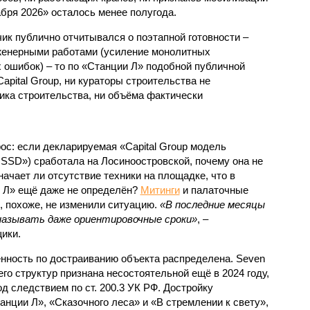
абря 2026» осталось менее полугода.
ик публично отчитывался о поэтапной готовности –
нженерными работами (усиление монолитных
 ошибок) – то по «Станции Л» подобной публичной
apital Group, ни кураторы строительства не
ка строительства, ни объёма фактически
с: если декларируемая «Capital Group модель
SSD») сработала на Лосиноостровской, почему она не
ачает ли отсутствие техники на площадке, что в
и Л» ещё даже не определён?
Митинги
и палаточные
х, похоже, не изменили ситуацию.
«В последние месяцы
называть даже ориентировочные сроки»
, –
ики.
нность по достраиванию объекта распределена. Seven
его структур признана несостоятельной ещё в 2024 году,
 следствием по ст. 200.3 УК РФ. Достройку
нции Л», «Сказочного леса» и «В стремлении к свету»,