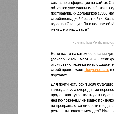
согласно информации на сайтах Capi
объектов уже сданы или близки к с
пострадавших дольщиков (3908 квар
стройплощадкой без стройки. Возни
года на «Станцию Л» в полном объ
меньшего масштаба?
Источник: https://avaho.ru/novos
y
Если да, то на каком основании д
(декабрь 2026 – март 2028), если 
отсутствию техники на площадке, 
строй продолжают
фигурировать
в 
порталах.
Для почти четырёх тысяч будущих 
календарём, а очередными перенос
продолжают указывать даты сдачи,
ней по-прежнему не видно признако
не превращаются ли сроки ввода в
реальным положением дел? Именно 