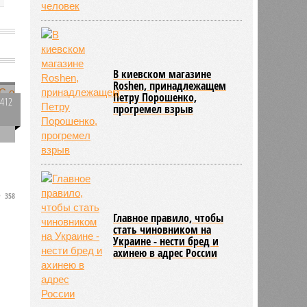
и
В киевском магазине
Roshen, принадлежащем
Петру Порошенко,
4412
прогремел взрыв
0
358
Главное правило, чтобы
стать чиновником на
.
Украине - нести бред и
ахинею в адрес России