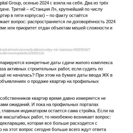
tal Group, осенью 2024 г. взяла на себя. Два из трёх
даче. Третий – «Станция Л», крупнейший по числу
тир в пяти корпусах) – по факту остаётся
кает вопрос: распространяется ли договорённость 2024
ёме или приоритет отдан объектам мешей сложности и
troyka/moskva/uvao/lyublino/svetlyy-mir-stantsiya-l/9303640/?
sclid=msemqdok6w326352116
екларируются конкретные даты сдачи жилого комплекса
фаза активных строительных работ, если судить по
ещё не началась? При этом на бумаге даты ввода ЖК в
объявлениях о продаже квартир на профильных
собственников квартир время давно измеряется не
ами ожиданий. И пока на профильных порталах
 главным индикатором остается сама стройка. Если на
в масштабных работ, то неизбежно возникает вопрос:
 декларацию, которая все больше расходится с
на этот вопрос сегодня больше всего ждут ответа