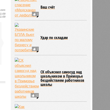
Ваш счёт
ьхин
1
11:09
11:09
Удар по складам
2
СК объяснил самосуд над
школьником в Приморье
бездействием работников
школы
93
791