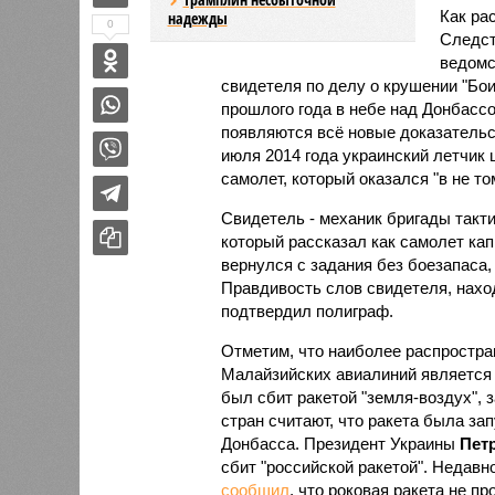
Как ра
надежды
0
Следст
ведомс
свидетеля по делу о крушении "Бо
прошлого года в небе над Донбассо
появляются всё новые доказательс
июля 2014 года украинский летчик
самолет, который оказался "в не то
Свидетель - механик бригады так
который рассказал как самолет кап
вернулся с задания без боезапаса,
Правдивость слов свидетеля, нахо
подтвердил полиграф.
Отметим, что наиболее распростра
Малайзийских авиалиний является 
был сбит ракетой "земля-воздух", 
стран считают, что ракета была за
Донбасса. Президент Украины
Пет
сбит "российской ракетой". Недавн
сообщил
, что роковая ракета не пр