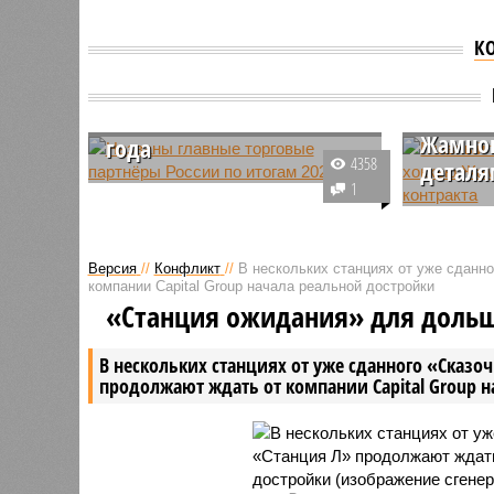
К
Названы главные
Главны
торговые партнёры
России
России по итогам 2023
Жамнов
года
4358
деталя
В число основных торговых
1
партнёров РФ больше не входят
Главный 
западные страны: ФРГ с
Алексей 
товарооборотом в $12 млрд
рассказа
Версия
//
Конфликт
//
В нескольких станциях от уже сданн
выбыла из топ-5, а лидирующие
отношении
компании Capital Group начала реальной достройки
позиции принадлежат Китаю,
занимаем
«Станция ожидания» для доль
Индии и Турции.
также от
подготов
В нескольких станциях от уже сданного «Сказо
титула.
продолжают ждать от компании Capital Group 