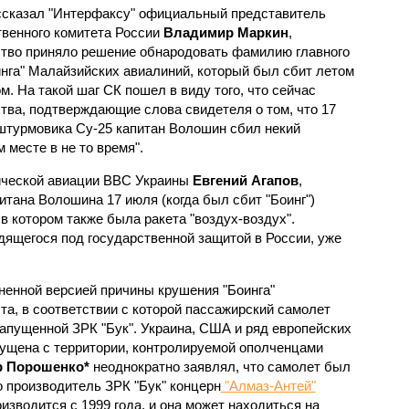
ссказал "Интерфаксу" официальный представитель
венного комитета России
Владимир Маркин
,
тво приняло решение обнародовать фамилию главного
инга" Малайзийских авиалиний, который был сбит летом
м. На такой шаг СК пошел в виду того, что сейчас
тва, подтверждающие слова свидетеля о том, что 17
 штурмовика Су-25 капитан Волошин сбил некий
м месте в не то время".
тической авиации ВВС Украины
Евгений Агапов
,
итана Волошина 17 июля (когда был сбит "Боинг")
 в котором также была ракета "воздух-воздух".
дящегося под государственной защитой в России, уже
ненной версией причины крушения "Боинга"
та, в соответствии с которой пассажирский самолет
запущенной ЗРК "Бук". Украина, США и ряд европейских
пущена с территории, контролируемой ополченцами
р Порошенко*
неоднократно заявлял, что самолет был
о производитель ЗРК "Бук" концерн
"Алмаз-Антей"
оизводится с 1999 года, и она может находиться на