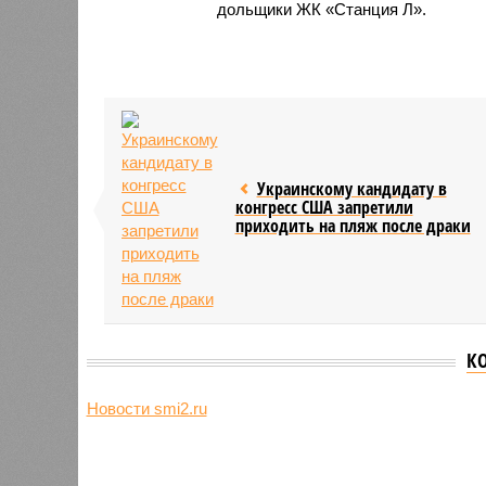
дольщики ЖК «Станция Л».
Украинскому кандидату в
конгресс США запретили
приходить на пляж после драки
К
Новости smi2.ru
Версия
//
Общество
//
Земля уже не раз показывала человеч
Последние времена