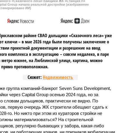
данного «Сказочного леса» пайщики ЖК «Станция Л»
ital Group начала реальной достройки (изображение
сгенерировано ИИ)
Ярославском районе СВАО дольщики «Сказочного леса» уже
т ключи – в мае 2026 года были получены заключение о
ствии проектной документации и разрешение на ввод
го комплекса в эксплуатацию – совсем недалеко, в паре
 метро южнее, на Люблинской улице, картина, можно
, прямо противоположная.
Сюжет:
Недвижимость
же группа компаний-банкрот Seven Suns Development,
ки через Capital Group осенью 2024 года, но за
о словам дольщиков, практически не видно. По
ов, первую очередь ЖК строители обещают сдать к
028-го. Но никто при этом из кураторов стройки не
 должны материализоваться? На строительной
щиков, регулярно бывающих у забора, какая-либо
осов, ни работающих кранов, ни признаков мобилизации