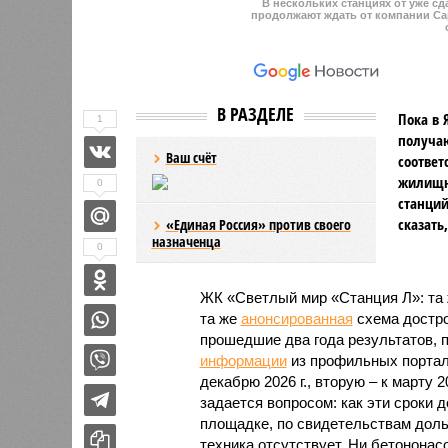
В нескольких станциях от уже с
продолжают ждать от компании Cap
В РАЗДЕЛЕ
Пока в 
1
получаю
Ваш счёт
соответ
жилищно
0
станций
сказать
«Единая Россия» против своего
назначенца
0
ЖК «Светлый мир «Станция Л»: та 
та же
анонсированная
схема дострой
прошедшие два года результатов, п
информации
из профильных портал
декабрю 2026 г., вторую – к марту 2
задается вопросом: как эти сроки
площадке, по свидетельствам доль
техника отсутствует. Ни бетононас