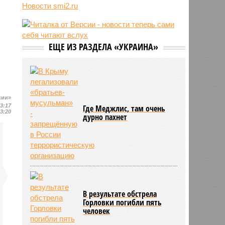
лидера на Кубе по
Новости smi2.ru
венесуэльскому сценарию
07/08
Экс-президент Финляндии
отказался признать Россию
угрозой для Европы
ЕЩЕ ИЗ РАЗДЕЛА «УКРАИНА»
07/08
В Сербии испугались визита
Зеленского в Белград и назвали
его «местью Евросоюза»
сии»
13:17
Где Меджлис, там очень
13:20
дурно пахнет
В результате обстрела
Горловки погибли пять
человек