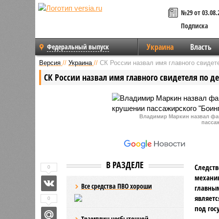
№29 от 03.08.
Подписка
Украина
Власть
Федеральный выпуск
Версия
//
Украина
//
СК России назвал имя главного свидет
СК России назвал имя главного свидетеля по д
Владимир Маркин назвал фа
пасса
В РАЗДЕЛЕ
Следств
0
механик
Все средства ПВО хороши
главным
являетс
0
под гос
Трамплин несбыточной