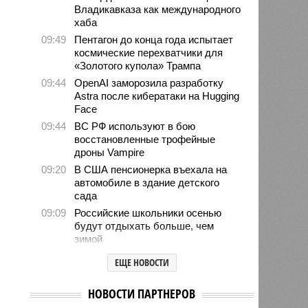
Владикавказа как международного
хаба
09:49
Пентагон до конца года испытает
космические перехватчики для
«Золотого купола» Трампа
09:44
OpenAI заморозила разработку
Astra после кибератаки на Hugging
Face
09:44
ВС РФ используют в бою
восстановленные трофейные
дроны Vampire
09:20
В США пенсионерка въехала на
автомобиле в здание детского
сада
09:09
Российские школьники осенью
будут отдыхать больше, чем
зимой
08:49
Финский МИД не удалил
ЕЩЕ НОВОСТИ
рекомендации для граждан,
воюющих за ВСУ
НОВОСТИ ПАРТНЕРОВ
08:44
США занимаются поисками