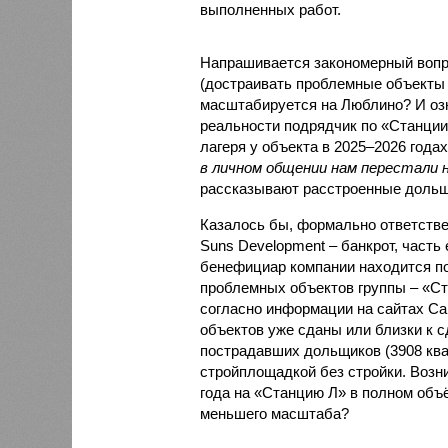
выполненных работ.
Напрашивается закономерный вопро
(достраивать проблемные объекты 
масштабируется на Люблино? И озн
реальности подрядчик по «Станци
лагеря у объекта в 2025–2026 года
в личном общении нам перестали 
рассказывают расстроенные дольщ
Казалось бы, формально ответстве
Suns Development – банкрот, часть 
бенефициар компании находится под
проблемных объектов группы – «Ста
согласно информации на сайтах Capi
объектов уже сданы или близки к с
пострадавших дольщиков (3908 квар
стройплощадкой без стройки. Возни
года на «Станцию Л» в полном объ
меньшего масштаба?