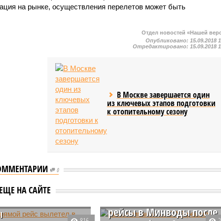
туация на рынке, осуществления перелетов может быть
Отдел новостей «Нашей вер
Опубликовано:
15.09.2018 
Отредактировано:
15.09.2018 
В Москве завершается один
из ключевых этапов подготовки
к отопительному сезону
ОММЕНТАРИИ
0
Авиакомпания из ОАЭ
 прямой рейс
ЕЩЕ НА САЙТЕ
решила возобновить
л в Пхеньян из
рейсы в Минводы после
ы
816