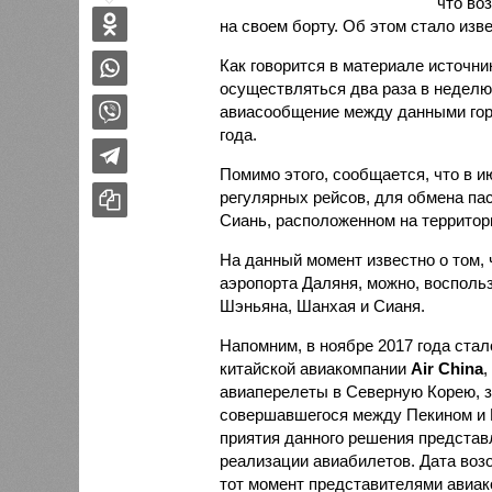
что во
на своем борту. Об этом стало из
Как говорится в материале источни
осуществляться два раза в неделю 
авиасообщение между данными гор
года.
Помимо этого, сообщается, что в и
регулярных рейсов, для обмена па
Сиань, расположенном на территор
На данный момент известно о том,
аэропорта Даляня, можно, восполь
Шэньяна, Шанхая и Сианя.
Напомним, в ноябре 2017 года стал
китайской авиакомпании
Air China
,
авиаперелеты в Северную Корею, з
совершавшегося между Пекином и 
приятия данного решения представ
реализации авиабилетов. Дата воз
тот момент представителями авиак