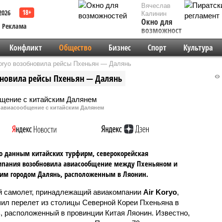
Вячеслав
2026
Калинин
Окно для
Реклама
возможностей
Конфликт
Общество
Бизнес
Спорт
Культура
Koryo возобновила рейсы Пхеньян — Далянь
бновила рейсы Пхеньян — Далянь
авиасообщение с китайским Далянем‍
о данным китайских турфирм, северокорейская
мпания возобновила авиасообщение между Пхеньяном и
им городом Далянь, расположенным в Ляонин.
 самолет, принадлежащий авиакомпании
Air Koryo
,
ил перелет из столицы Северной Кореи Пхеньяна в
, расположенный в провинции Китая Ляонин. Известно,