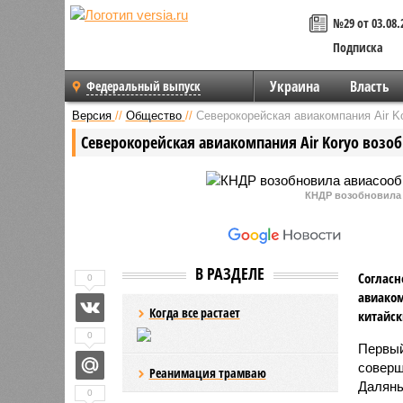
№29 от 03.08.
Подписка
Украина
Власть
Федеральный выпуск
Версия
//
Общество
//
Северокорейская авиакомпания Air 
Северокорейская авиакомпания Air Koryo возо
КНДР возобновила 
В РАЗДЕЛЕ
Согласн
0
авиако
Когда все растает
китайск
0
Первый
соверш
Реанимация трамваю
Далянь
0