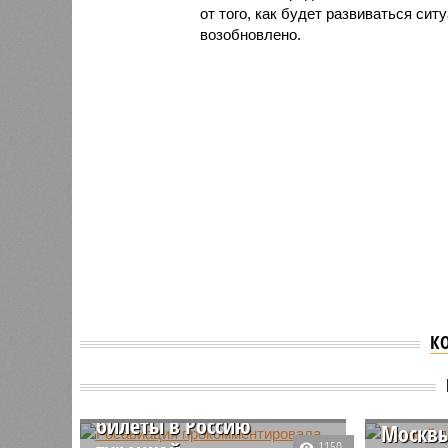
от того, как будет развиваться си
возобновлено.
К
Росавиация
прокомментировала
Первый
ситуацию с продавшей
вылете
билеты в Россию
Москв
1150