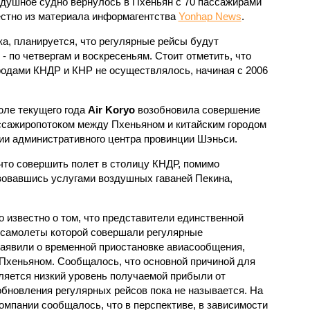
здушное судно вернулось в Пхеньян с 70 пассажирами
вестно из материала информагентства
Yonhap News
.
ка, планируется, что регулярные рейсы будут
- по четвергам и воскресеньям. Стоит отметить, что
одами КНДР и КНР не осуществлялось, начиная с 2006
юле текущего года
Air Koryo
возобновила совершение
ссажиропотоком между Пхеньяном и китайским городом
ии административного центра провинции Шэньси.
 что совершить полет в столицу КНДР, помимо
зовавшись услугами воздушных гаваней Пекина,
о известно о том, что представители единственной
 самолеты которой совершали регулярные
аявили о временной приостановке авиасообщения,
Пхеньяном. Сообщалось, что основной причиной для
ляется низкий уровень получаемой прибыли от
обновления регулярных рейсов пока не называется. На
омпании сообщалось, что в перспективе, в зависимости