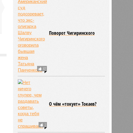
Поворот Чигиринского
87
676
О чём «токует» Токаев?
2