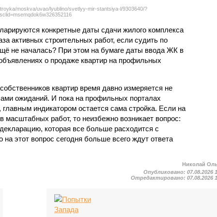
troyka/moskva/uvao/lyublino/svetlyy-mir-stantsiya-l/9303640/?
sclid=msemqdok6w326352116
екларируются конкретные даты сдачи жилого комплекса
фаза активных строительных работ, если судить по
ещё не началась? При этом на бумаге даты ввода ЖК в
объявлениях о продаже квартир на профильных
собственников квартир время давно измеряется не
ами ожиданий. И пока на профильных порталах
 главным индикатором остается сама стройка. Если на
в масштабных работ, то неизбежно возникает вопрос:
 декларацию, которая все больше расходится с
на этот вопрос сегодня больше всего ждут ответа
Николай Ол
Опубликовано:
07.08.2026 
Отредактировано:
07.08.2026 