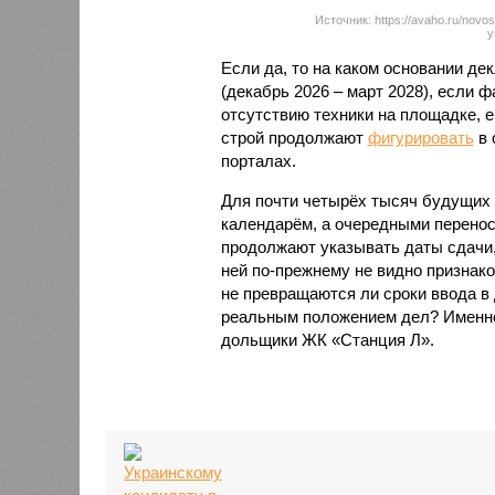
Источник: https://avaho.ru/novos
y
Если да, то на каком основании д
(декабрь 2026 – март 2028), если 
отсутствию техники на площадке, 
строй продолжают
фигурировать
в 
порталах.
Для почти четырёх тысяч будущих 
календарём, а очередными перенос
продолжают указывать даты сдачи,
ней по-прежнему не видно признако
не превращаются ли сроки ввода в
реальным положением дел? Именно 
дольщики ЖК «Станция Л».