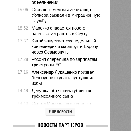
объединении
19:06
Ставшего мемом американца
Уолкера вызвали в миграционную
службу
18:52
Марокко опасается нового
наплыва мигрантов в Сеуту
17:37
Китай запускает еженедельный
контейнерный маршрут в Европу
через Севморпуть
17:28
Россия опередила по зарплатам
три страны ЕС
17:16
Александр Лукашенко призвал
белорусов скупать пустующие
избы
14:49
Девушка объяснила убийство
трёхмесячного сына
14:40
Сергей Миронов выступил за
увеличение пенсий детям,
ЕЩЕ НОВОСТИ
потерявшим родителей
13:56
Финляндия захотела использовать
НОВОСТИ ПАРТНЕРОВ
приграничные болота против