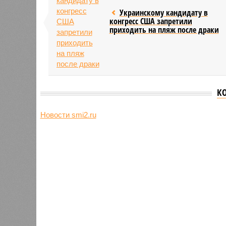
Украинскому кандидату в
конгресс США запретили
приходить на пляж после драки
К
Новости smi2.ru
Версия
//
Общество
//
Земля уже не раз показывала человеч
Последние времена
Земля уже не раз показывала человечеству свой
Земля уже не раз показывала чел