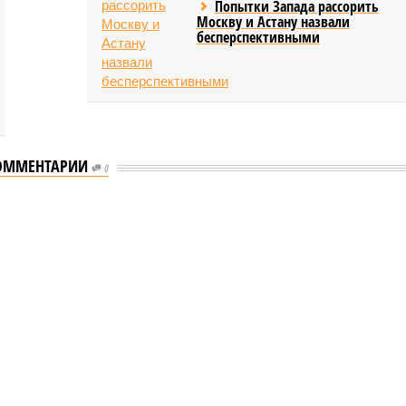
Попытки Запада рассорить
Москву и Астану назвали
бесперспективными
ОММЕНТАРИИ
0
еству свой крутой нрав – когда покажет снова?
 крутой нрав – когда покажет снова?
овечеству свой крутой нрав – когда покажет снова?
(фото: АР-ТАСС)