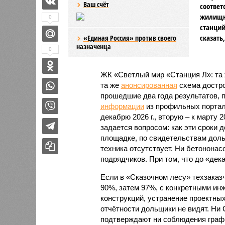
Ваш счёт
соответ
жилищно
0
станций
сказать
«Единая Россия» против своего
назначенца
0
ЖК «Светлый мир «Станция Л»: та 
та же
анонсированная
схема дострой
прошедшие два года результатов, п
информации
из профильных портал
декабрю 2026 г., вторую – к марту 2
задается вопросом: как эти сроки
площадке, по свидетельствам доль
техника отсутствует. Ни бетононас
подрядчиков. При том, что до «дек
Если в «Сказочном лесу» техзаказч
90%, затем 97%, с конкретными и
конструкций, устранение проектных
отчётности дольщики не видят. Ни C
подтверждают ни соблюдения графи