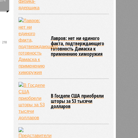
0
х
Лавров: нет ни единого
218
факта, подтверждающего
готовность Дамаска к
применению химоружия
В Госдепе США приобрели
шторы за 53 тысячи
долларов