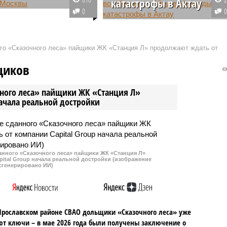
катастрофы в Актау
ния Nordwind Airlines
0
а первый после
Госавиакомпания Объединенны
ного перерыва прямой
Арабских Эмиратов Flydubai
осковского
приняла решение возобновить
ого «Сказочного леса» пайщики ЖК «Станция Л» продолжают ждать от
ево в столицу КНДР
ранее отмененные рейсы из
 Ранее сообщалось, что
российского международного
щиков
ь билетов начинается
аэропорта в Минводах.
 от 60 тысяч рублей.
чного леса» пайщики ЖК «Станция Л»
начала реальной достройки
данного «Сказочного леса» пайщики ЖК «Станция Л»
ital Group начала реальной достройки (изображение
сгенерировано ИИ)
Ярославском районе СВАО дольщики «Сказочного леса» уже
т ключи – в мае 2026 года были получены заключение о