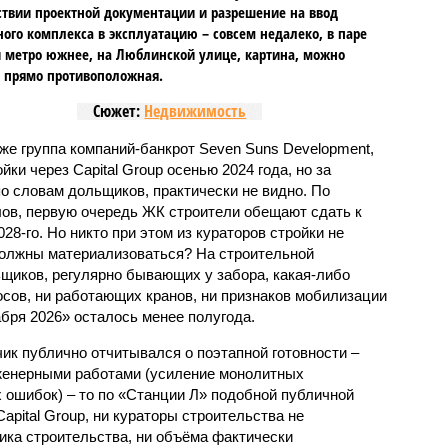
ствии проектной документации и разрешение на ввод
го комплекса в эксплуатацию – совсем недалеко, в паре
 метро южнее, на Люблинской улице, картина, можно
, прямо противоположная.
Сюжет:
Недвижимость
же группа компаний-банкрот Seven Suns Development,
ки через Capital Group осенью 2024 года, но за
о словам дольщиков, практически не видно. По
ов, первую очередь ЖК строители обещают сдать к
028-го. Но никто при этом из кураторов стройки не
 должны материализоваться? На строительной
щиков, регулярно бывающих у забора, какая-либо
осов, ни работающих кранов, ни признаков мобилизации
абря 2026» осталось менее полугода.
ик публично отчитывался о поэтапной готовности –
нженерными работами (усиление монолитных
 ошибок) – то по «Станции Л» подобной публичной
apital Group, ни кураторы строительства не
ка строительства, ни объёма фактически