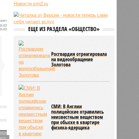
России
Новости smi2.ru
13:15
С сентября изменятся правила
перевозки групп детей автобусами
сии»
13:04
В России с начала 2026 года
15:03
ЕЩЕ ИЗ РАЗДЕЛА «ОБЩЕСТВО»
существенно вырос объём выдачи
15:03
ипотеки
Росгвардия отреагировала
на видеообращение
Золотова
СМИ: В Англии
полицейские отравились
неизвестным веществом
при обыске в квартире
физика-ядерщика
2874