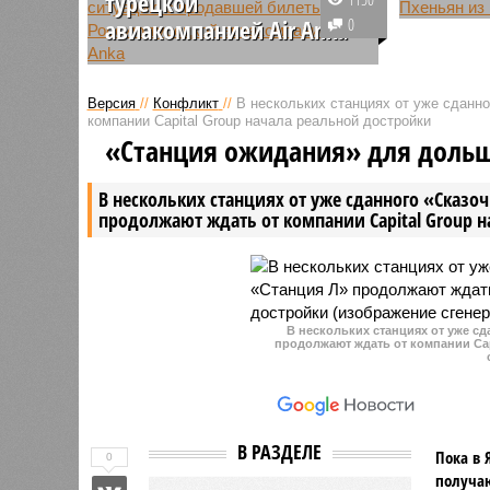
турецкой
Авиакомпа
авиакомпанией Air Anka
0
выполнил
Летнее расписание полетов
пандемий
между Россией и Турцией,
рейс из м
Версия
//
Конфликт
//
В нескольких станциях от уже сданн
заранее согласованное и
Шереметь
компании Capital Group начала реальной достройки
утвержденное, не
Пхеньян.
«Станция ожидания» для доль
предусматривало выполнение
стоимост
рейсов турецкой авиакомпании
примерно
В нескольких станциях от уже сданного «Сказо
Air Anka.
продолжают ждать от компании Capital Group 
В нескольких станциях от уже с
продолжают ждать от компании Cap
В РАЗДЕЛЕ
Пока в 
0
получаю