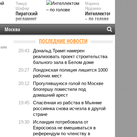
Тимур
Марина
Шафир
Ярдаева
Пиратский
Интеллектом
регламент
– по голове
Москва
ПОСЛЕДНИЕ НОВОСТИ
6494
20:43
Дональд Трамп намерен
реализовать проект строительства
бального зала в Белом доме
20:27
Лондонская полиция лишится 1000
рабочих мест
20:12
Прогулявшуюся голой по Москве
блогершу поместили под
домашний арест
19:45
Спасённая из рабства в Мьянме
россиянка снова исчезла в другой
стране
19:30
Исландия потребовала от
Евросоюза не вмешиваться в
референдум по членству в