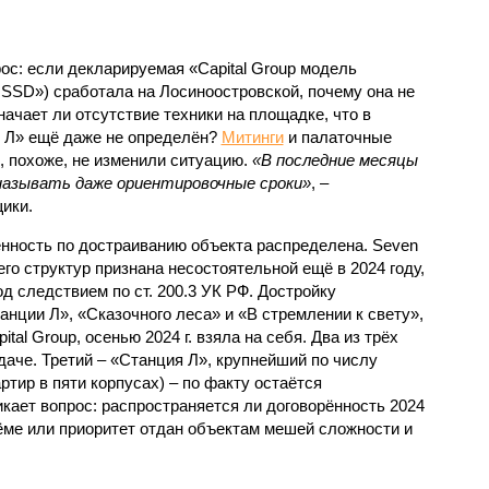
с: если декларируемая «Capital Group модель
SSD») сработала на Лосиноостровской, почему она не
ачает ли отсутствие техники на площадке, что в
и Л» ещё даже не определён?
Митинги
и палаточные
х, похоже, не изменили ситуацию.
«В последние месяцы
называть даже ориентировочные сроки»
, –
ики.
нность по достраиванию объекта распределена. Seven
его структур признана несостоятельной ещё в 2024 году,
 следствием по ст. 200.3 УК РФ. Достройку
нции Л», «Сказочного леса» и «В стремлении к свету»,
tal Group, осенью 2024 г. взяла на себя. Два из трёх
даче. Третий – «Станция Л», крупнейший по числу
тир в пяти корпусах) – по факту остаётся
кает вопрос: распространяется ли договорённость 2024
ёме или приоритет отдан объектам мешей сложности и