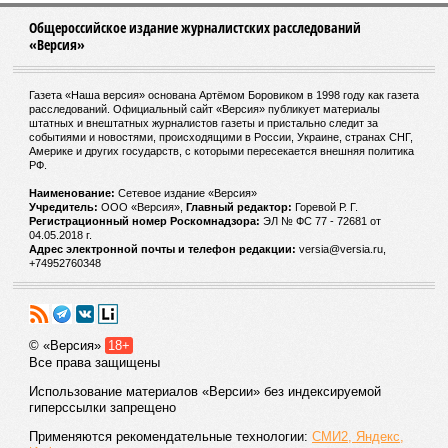
14
Общероссийское издание журналистских расследований
«Версия»
Газета «Наша версия» основана Артёмом Боровиком в 1998 году как газета
расследований. Официальный сайт «Версия» публикует материалы
штатных и внештатных журналистов газеты и пристально следит за
событиями и новостями, происходящими в России, Украине, странах СНГ,
Америке и других государств, с которыми пересекается внешняя политика
РФ.
Наименование:
Cетевое издание «Версия»
Продолжая работу с сайтом вы даете
Учредитель:
ООО «Версия»,
Главный редактор:
Горевой Р. Г.
согласие на обработку данных нашим
Регистрационный номер Роскомнадзора:
ЭЛ № ФС 77 - 72681 от
04.05.2018 г.
сайтом и сторонними ресурсами. Вы
Адрес электронной почты и телефон редакции:
versia@versia.ru,
можете запретить обработку Cookies в
+74952760348
настройках браузера.
Пожалуйста, ознакомьтесь с
«Политикой в отношении обработки
персональных данных»
© «Версия»
18+