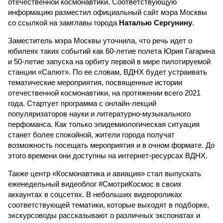
отечественной космонавтики. Соответствующую
информацию разместил официальный сайт мэра Москвы
со ссылкой на замглавы города
Наталью Сергунину
.
Заместитель мэра Москвы уточнила, что речь идет о
юбилеях таких событий как 60-летие полета Юрия Гагарина
и 50-летие запуска на орбиту первой в мире пилотируемой
станции «Салют». По ее словам, ВДНХ будет устраивать
тематические мероприятия, посвященные истории
отечественной космонавтики, на протяжении всего 2021
года. Стартует программа с онлайн-лекций
популяризаторов науки и литературно-музыкального
перфоманса. Как только эпидемиологическая ситуация
станет более спокойной, жители города получат
возможность посещать мероприятия и в очном формате. До
этого времени они доступны на интернет-ресурсах ВДНХ.
Также центр «Космонавтика и авиация» стал выпускать
еженедельный видеоблог #СмотриКосмос в своих
аккаунтах в соцсетях. В небольших видеороликах
соответствующей тематики, которые выходят в подборке,
экскурсоводы рассказывают о различных экспонатах и