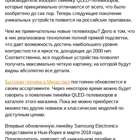
производитель изобрел линейку QLED-телевизоров,
которые принципиально отличаются от всего, что было
изобретено до сих пор. Теперь следующее поколение
уникальных устройств появится на российских прилавках.
Чем же примечательны новые телевизоры? Дело в том, что
в них реализована технология полной прямой подсветки,
что дает возможность достичь наибольшего уровня
контрастности и яркости, доходящих до 2000 нит.
Соответственно, все подобные устройства позволят
получать максимально четкую картинку, на которой будут
видны абсолютно все детали.
Бытовая техника в Мегастаил
постоянно обновляется в
своем ассортименте. Через некоторое время можно будет
говорить о появлении линейки QLED-телевизоров в
каталоге этого магазина. Пока же можно приобрести
множество других новинок и классических моделей по
доступным ценам.
Впервые обновленную линейку Samsung Electronics
представили в Нью-Йорке в марте 2018 года.
Производитель заявляет об уникальном дизайне и