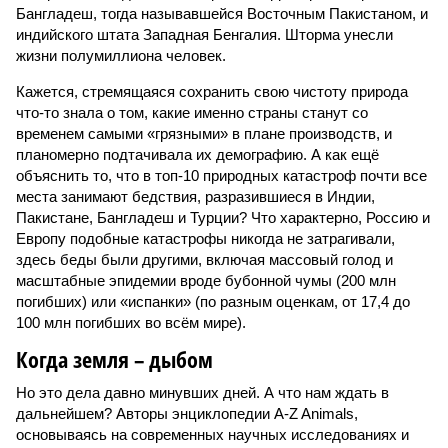
Бангладеш, тогда называвшейся Восточным Пакистаном, и
индийского штата Западная Бенгалия. Шторма унесли
жизни полумиллиона человек.
Кажется, стремящаяся сохранить свою чистоту природа
что-то знала о том, какие именно страны станут со
временем самыми «грязными» в плане производств, и
планомерно подтачивала их демографию. А как ещё
объяснить то, что в топ-10 природных катастроф почти все
места занимают бедствия, разразившиеся в Индии,
Пакистане, Бангладеш и Турции? Что характерно, Россию и
Европу подобные катастрофы никогда не затрагивали,
здесь беды были другими, включая массовый голод и
масштабные эпидемии вроде бубонной чумы (200 млн
погибших) или «испанки» (по разным оценкам, от 17,4 до
100 млн погибших во всём мире).
Когда земля – дыбом
Но это дела давно минувших дней. А что нам ждать в
дальнейшем? Авторы энциклопедии A-Z Animals,
основываясь на современных научных исследованиях и