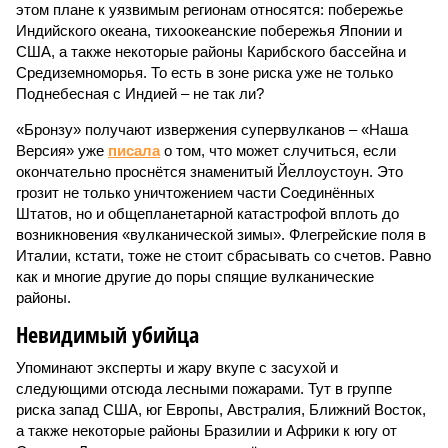
этом плане к уязвимым регионам относятся: побережье
Индийского океана, тихо­океанские побережья Японии и
США, а также некоторые районы Карибского бассейна и
Средиземноморья. То есть в зоне риска уже не только
Поднебесная с Индией – не так ли?
«Бронзу» получают извержения супервулканов – «Наша
Версия» уже
писала
о том, что может случиться, если
окончательно проснётся знаменитый Йеллоустоун. Это
грозит не только уничтожением части Соединённых
Штатов, но и общепланетарной катастрофой вплоть до
возникновения «вулканической зимы». Флегрейские поля в
Италии, кстати, тоже не стоит сбрасывать со счетов. Равно
как и многие другие до поры спящие вулканические
районы.
Невидимый убийца
Упоминают эксперты и жару вкупе с засухой и
следующими отсюда лесными пожарами. Тут в группе
риска запад США, юг Европы, Австралия, Ближний Восток,
а также некоторые районы Бразилии и Африки к югу от