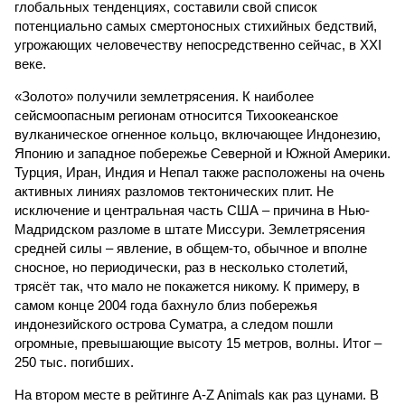
глобальных тенденциях, составили свой список
потенциально самых смертоносных стихийных бедствий,
угрожающих человечеству непосредственно сейчас, в XXI
веке.
«Золото» получили землетрясения. К наиболее
сейсмоопасным регионам относится Тихоокеанское
вулканическое огненное кольцо, включающее Индонезию,
Японию и западное побережье Северной и Южной Америки.
Турция, Иран, Индия и Непал также расположены на очень
активных линиях разломов тектонических плит. Не
исключение и центральная часть США – причина в Нью-
Мадридском разломе в штате Миссури. Землетрясения
средней силы – явление, в общем-то, обычное и вполне
сносное, но периодически, раз в несколько столетий,
трясёт так, что мало не покажется никому. К примеру, в
самом конце 2004 года бахнуло близ побережья
индонезийского острова Суматра, а следом пошли
огромные, превышающие высоту 15 метров, волны. Итог –
250 тыс. погибших.
На втором месте в рейтинге A-Z Animals как раз цунами. В