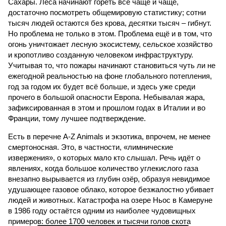
Сахары. Леса начинают гореть всё чаще и чаще,
достаточно посмотреть общемировую статистику; сотни
тысяч людей остаются без крова, десятки тысяч – гибнут.
Но проблема не только в этом. Проблема ещё и в том, что
огонь уничтожает лесную экосистему, сельское хозяйство
и кропотливо созданную человеком инфраструктуру.
Учитывая то, что пожары начинают становиться чуть ли не
ежегодной реальностью на фоне глобального потепления,
год за годом их будет всё больше, и здесь уже среди
прочего в большой опасности Европа. Небывалая жара,
зафиксированная в этом и прошлом годах в Италии и во
Франции, тому лучшее подтверждение.
Есть в перечне A-Z Animals и экзотика, впрочем, не менее
смертоносная. Это, в частности, «лимнические
извержения», о которых мало кто слышал. Речь идёт о
явлениях, когда большое количество углекислого газа
внезапно вырывается из глубин озёр, образуя невидимое
удушающее газовое облако, которое безжалостно убивает
людей и животных. Катастрофа на озере Ньос в Камеруне
в 1986 году остаётся одним из наиболее чудовищных
примеров: более 1700 человек и тысячи голов скота