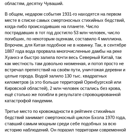
областям, десятку Чуваший.
В общем, недаром события 1931-го находятся на первом
месте в списке самых смертоносных стихийных бедствий,
когда-либо происходивших на планете. Число
пострадавших в тот год достигло 53 млн человек, число
погибших, по некоторым оценкам, составило 4 миллиона.
Впрочем, для Китая подобное не в новинку. Так, в сентябре
1887 года вода прорвала многочисленные дамбы на реке
Хуанхэ и быстро залила почти весь Северный Китай, так
как местность там довольно низменная, и потоп просто не
встречал препятствий на своём пути, уничтожая деревни и
целые города. Водой залило 130 тыс. квадратных
километров (а это больше территорий Оренбургской или
Кировской областей), 2 млн человек остались без крова,
ещё столько же погибли в результате спровоцированной
катастрофой пандемии.
Третье место по кровожадности в рейтинге стихийных
бедствий занимает смертоносный циклон Бхола 1970 года,
ставший самым мощным среди себе подобных за всю
историю наблюдений. Он поразил территории современной