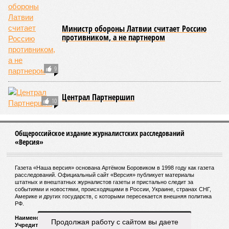
соматические мутации вносят значительный вклад в
старение, но сами по себе они не могут объяснить
наблюдаемую смертность, –
цитирует Medical Express
соавтора исследования
Дмитрия Крюкова
, научного
сотрудника Центра био- и медицинских технологий
Сколтеха и старшего научного сотрудника AIRI. –
Это
означает, что другие механизмы старения, такие как
потеря протеостаза, митохондриальная дисфункция или
эпигенетические изменения, вносят сопоставимый вклад
в ограничение продолжительности жизни».
Впрочем, исключение соматических мутаций в любом
случае сильно бы продлило человеческую жизнь. Но как
их исключить? Ведь всё это зависит от множества
вводных, от обычных ошибок при делении клеток до
стрессовых факторов, состояния окружающей среды и
воздействия вирусов. На этот вопрос ответа у учёных из
Сколкова нет. Во всяком случае, пока нет.
Кстати
Продолжая работу с сайтом вы даете
Самым долгоживущим человеком на Земле остаётся