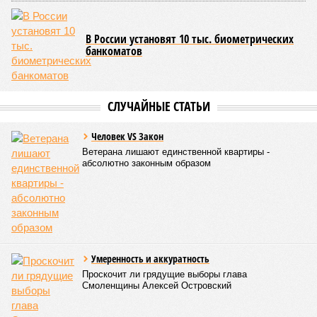
вернуться и исправить повреждения, уже записанные в
геноме,
– рассказывает
Джереми Клерк
, доцент
медицинской школы Гроссмана при Нью-Йоркском
университете.
– На протяжении десятилетий
накопившиеся повреждения снижают эффективность
работы клетки, а в некоторых случаях создают
предпосылки для развития рака»
. То есть получается, что,
какие бы антивозрастные процедуры вы ни проводили, как
бы ни пытались замедлить старение, устраняя его
причины, всё равно ничего не выйдет – мутации возьмут
своё.
Цифры
По данным за 2025 год, лидером по средней
продолжительности жизни из всех стран стало
Княжество Монако. В общем-то, неудивительно с
учётом богатства и благополучия этого крохотного
клочка суши. Но второе место удивляет – оно,
оказывается, за Гонконгом. Если в Монако
большинство доживают до 87 лет, то в Гонконге – до