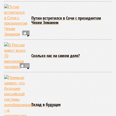
можно было бы застать сразу несколько концов света,
ледниковых периодов и крушение десятка-другого
развитых цивилизаций. Но мы снова возвращаемся к
катастрофическим изменениям в ДНК, которые начисто
вычёркивают эти цифры из всех возможных вариантов
долголетия.
«При устранении всех остальных причин
старения только соматические мутации сокращают
теоретическую среднюю продолжительность жизни с
1759 до 156 лет»
, – рассказывает
Евгений Ефимов
, один
из ключевых авторов исследования, научный сотрудник
Центра био- и медицинских технологий Сколтеха и
научный сотрудник Института искусственного интеллекта
(AIRI).
Интересно, что некоторые ткани нашего организма более
устойчивы к соматическим мутациям, чем другие. В
частности, клетки печени: они с радостью заменят старые,
процветая бесконечно долго. С другой стороны, клетки
миокарда (среднего слоя сердечной мышцы) и нейроны
(клетки головного мозга) гораздо более подвержены
мутациям: если их функция деления и размножения