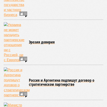
утрачена, восстановить её невозможно. Когда они
перестают функционировать, отказывают сердце и мозг,
что, разумеется, приводит к смерти. Авторы исследования
называют эти типы клеток «критическими точками
ограничения продолжительности жизни».
Причина ясна, но будущее в тумане
Получается, что бедная несчастная печень, вынужденная
переваривать вредную пищу и прочий алкоголь на
ежедневной основе, могла бы прожить десятки тысяч лет!
А вот мозг, от которого эта печень полностью зависит, – нет.
Согласно сколковской модели повреждение одних только
нейронов сокращает среднюю продолжительность жизни
до 194 лет, а повреждение клеток сердечной мышцы – до
208 лет. Эти результаты заставляют усомниться в мечтах
энтузиастов долголетия, таких как биохакер Брайан
Джонсон, который ежегодно тратит миллионы долларов на
попытки замедлить процесс старения и в конечном счёте
опередить саму смерть, иронизируют в New York Post.
Главная проблема и печаль в том, что не в одних только
мутациях дело.
«Наше исследование показывает, что