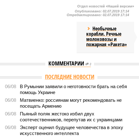
Отдел новостей «Нашей версии»
Опубликовано:
02.07.2019 17:14
Отредактировано:
02.07.2019 17:14
Необычные
корабли. Речные
молоковозы и
пожарная «Ракета»
КОММЕНТАРИИ
0
Версия
//
Общество
//
Мы могли бы жить сотни лет, но этого никогда не
будет
526
Возраст бессмертия
Мы могли бы жить сотни лет, но этого никогда не будет
Мы могли бы жить сотни лет, но этого никогда не будет (фото: Deep
Vision)