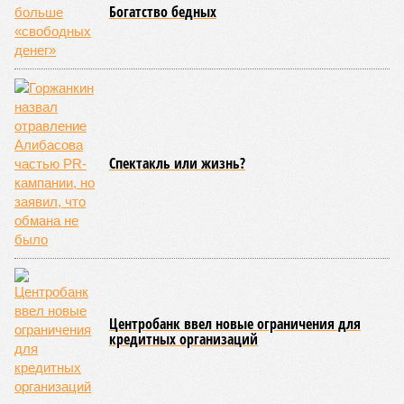
признаков биологического старения является уменьшение
длины теломер (защитных «колпачков» на концах
хромосом) – такое можно исправить и заодно увеличить
продолжительность жизни.
Но первая и главная проблема, пишет издание Medical
News Today, в соматических мутациях. Это изменения в
генетическом коде любой клетки организма (кроме
сперматозоидов и яйцеклеток), которые являются
неизбежным следствием деления клеток и происходят на
протяжении всей нашей жизни. Иногда они возникают под
воздействием внешних факторов, условно таких как
ультрафиолет, а иногда… это просто случается. Просто
«потому что». И учёные до сих пор бьются над загадкой
почему.
Некоторые мутации не слишком разрушительны, и клетка
может существовать в слегка изменённом виде. Другие же
приводят к катастрофическим изменениям внутри неё – и
она погибает.
«У 80-летнего человека в типичной клетке
присутствуют тысячи соматических мутаций. У
организма нет механики, которая позволила бы ему