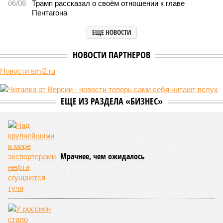
Как бы мы ни старались, достигнуть бессмертия у человека не
получится никогда, даже при самых совершенных технологиях и
самой совершенной медицине. Точку в многолетних дебатах о
долголетии поставило новое исследование российских учёных: в
теории максимальный предел жизни – 194 года. Но и этот
возраст практически вряд ли достижим – во всём виноваты
мутации ДНК.
Сюжет:
Здоровье
В 2023 году в статье, опубликованной в научном издании
Cell.com, были описаны 12 признаков старения. К ним
относятся – не пугайтесь учёных терминов – повышенная
вероятность генетических мутаций при делении клетки,
неспособность контролировать выработку и поддержание
белков, а также дисфункция митохондрий. Некоторые из
этих признаков обратимы. Во всяком случае, таковы
предположения исследователей. Например, одним из