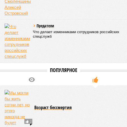
85 с копейками. «Бронза» за Японией – почти 85 лет.
Далее следуют Южная Корея, Швейцария и Австралия.
Средняя продолжительность жизни в России – 74,2
года, от лидеров рейтинга мы очень далеки. Впрочем,
Владимир Путин поставил задачу, чтобы к 2030 году
эта цифра выросла до 78 лет, а к 2036 году – до 81
года. Как это будет выполняться, неизвестно.
Эта железная печень
В своём новейшем исследовании, опубликованном в NPJ
Aging, группа учёных из Сколковского института науки и
технологий во главе с доктором биологических наук
Екатериной Храмеевой
подсчитала максимальный срок
жизни человека. Вернее, каким бы этот срок мог быть, если
исключить из уравнения все признаки старения, в том
числе и соматические мутации.
Итак, пишет в своей разошедшейся на многомиллионную
аудиторию публикации New York Post (почему, кстати, New
York Post, а не отечественные издания?), получилось, что
средним показателем было бы 1759 лет, а максимальным –
29 921 год. Неплохо: одному-единственному человеку