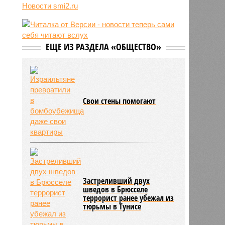
05/08
Baza: в водопроводной воде в
Новости smi2.ru
Тюмени обнаружено превышение
ряда вредных веществ
05/08
ТЦК заработали 3 миллиарда
долларов на «мёртвых душах»
ЕЩЕ ИЗ РАЗДЕЛА «ОБЩЕСТВО»
05/08
В Испании потребовали исключить
Марокко из числа организаторов
чемпионата мира 2030 года из-за
миграционного кризиса
05/08
Сотрудница полиции помогла
Свои стены помогают
сыну обстрелять конкурирующую
банду
Застреливший двух
шведов в Брюсселе
террорист ранее убежал из
тюрьмы в Тунисе