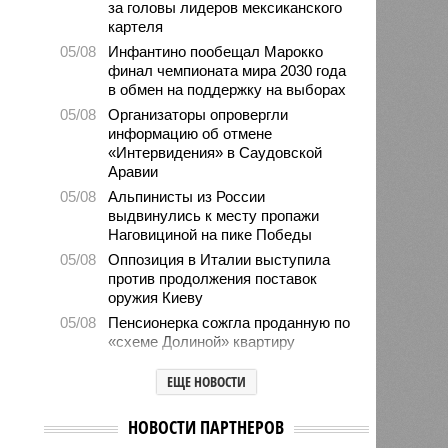
за головы лидеров мексиканского
картеля
05/08
Инфантино пообещал Марокко
финал чемпионата мира 2030 года
в обмен на поддержку на выборах
05/08
Организаторы опровергли
информацию об отмене
«Интервидения» в Саудовской
Аравии
05/08
Альпинисты из России
выдвинулись к месту пропажи
Наговициной на пике Победы
05/08
Оппозиция в Италии выступила
против продолжения поставок
оружия Киеву
05/08
Пенсионерка сожгла проданную по
«схеме Долиной» квартиру
05/08
Microsoft обвинила российских
ЕЩЕ НОВОСТИ
хакеров в глобальной охоте за
данными туристов через Wi-Fi в
отелях
НОВОСТИ ПАРТНЕРОВ