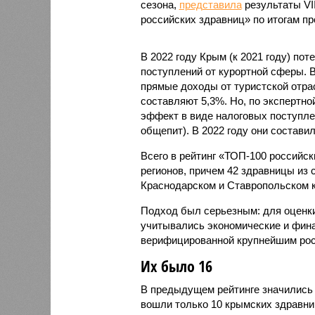
сезона,
представила
результаты VII
российских здравниц» по итогам пр
В 2022 году Крым (к 2021 году) пот
поступлений от курортной сферы. 
прямые доходы от туристской отрас
составляют 5,3%. Но, по экспертн
эффект в виде налоговых поступле
общепит). В 2022 году они состав
Всего в рейтинг «ТОП-100 российск
регионов, причем 42 здравницы из 
Краснодарском и Ставропольском к
Подход был серьезным: для оценки
учитывались экономические и фина
верифицированной крупнейшим ро
Их было 16
В предыдущем рейтинге значились 
вошли только 10 крымских здравниц