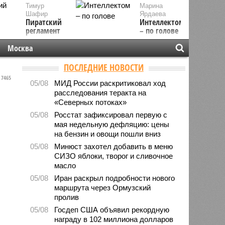
Тимур
Марина
Шафир
Ярдаева
Пиратский
Интеллектом
регламент
– по голове
Москва
ПОСЛЕДНИЕ НОВОСТИ
7465
05/08
МИД России раскритиковал ход
расследования теракта на
«Северных потоках»
05/08
Росстат зафиксировал первую с
мая недельную дефляцию: цены
на бензин и овощи пошли вниз
05/08
Минюст захотел добавить в меню
СИЗО яблоки, творог и сливочное
масло
05/08
Иран раскрыл подробности нового
маршрута через Ормузский
пролив
05/08
Госдеп США объявил рекордную
награду в 102 миллиона долларов