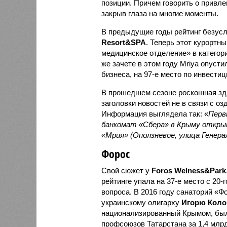
позиции. Причем говорить о привл
закрыв глаза на многие моменты.
В предыдущие годы рейтинг безус
Resort&SPA
. Теперь этот курортн
медицинское отделение» в категор
же зачете в этом году Mriya опуст
бизнеса, на 97-е место по инвести
В прошедшем сезоне роскошная зд
заголовки новостей не в связи с о
Информация выглядела так: «
Перв
банкомат «Сбера» в Крыму откры
«Мрия» (Оползневое, улица Генера
Форос
Свой сюжет у
Foros Welness&Park
рейтинге упала на 37-е место с 20-
вопроса. В 2016 году санаторий «
украинскому олигарху
Игорю Коло
национализированный Крымом, бы
профсоюзов Татарстана за 1,4 млр