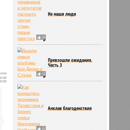
Не наши люди
44
Превзошли ожидания.
Часть 3
38
ская
10:00
10:00
Анклав благоденствия
45