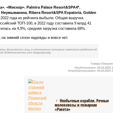
а»
,
«Мисхор»
,
Palmira Palace Resort&SPA4*
,
я Неумывакина
,
Ribera Resort&SPA Evpatoria
,
Golden
 2022 года из рейтинга выбыли. Общая выручка
ссийский ТОП-100, в 2022 году составила 9 млрд 41
илась на 4,9%, средняя загрузка составила 68%.
на зимний сезон надежды и вовсе нет.
чень физических лиц, в отношении которых имеются сведения об
ой деятельности или терроризму.
Тамара Лапшин
Опубликовано:
24.10.2023 
Отредактировано:
24.10.2023 
Необычные корабли. Речные
молоковозы и пожарная
«Ракета»