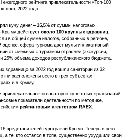
I ежегодного рейтинга привлекательности «Топ-100
ошлого, 2022 года.
ерял кучу денег –
35,5%
от суммы налоговых
В Крыму действует
около 100 крупных здравниц
,
ли в общей сумме налогов, собранных в регионе,
ой оценке, сфера туризма дает мультипликативный
ний от смежных с туризмом отраслей (экскурсии,
или 25% объема доходов республиканского бюджета.
их здравниц» за 2022 год вошли санатории из 32
сотни расположены всего в трех субъектах –
раях и в Крыму.
 привлекательности санаторно-курортных организаций
нсовые показатели деятельности по методике,
ссийским
рейтинговым агентством RAEX
.
16 представителей туротрасли Крыма. Теперь в него
, а те, кто остался в топе, существенно ухудшили свои