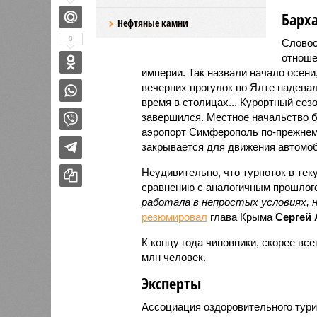
Барх
Нефтяные камни
0
Словос
отноше
империи. Так назвали начало осени
вечерних прогулок по Ялте надевал
время в столицах... Курортный сез
завершился. Местное начальство б
аэропорт Симферополь по-прежнему
закрывается для движения автомо
Неудивительно, что турпоток в тек
сравнению с аналогичным прошлог
работала в непростых условиях, 
резюмировал
глава Крыма
Сергей 
К концу года чиновники, скорее все
млн человек.
Эксперты
Ассоциация оздоровительного туриз