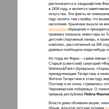
располагается в ландшафтном Фор
в 1834 году, и является памятником
искусства. Эти факты не помешали
году затеять там стройку, что вызв
населения. Крымчане вышли на мн
подписали
обращение к президенту
проверка показала: инвесторы из Т
детский спортивный лагерь, и прое
комплекс, рассчитанный на 260 отд
деревья пообещали когда-нибудь к
Но тогда же Форос – самая южная 
Старый (советский) санаторий «Фо
Welness&Park» (буквально: «Хороше
принадлежащим Татарстану и назва
Жители Татарстана в этом году, ви
Поэтому и не очень стремились отп
Черноморском побережье. О «некот
премьер республики
Лейла Фазле
Власти даже объявили акцию, знач
(Крым, Алушта) детские путевки
пр