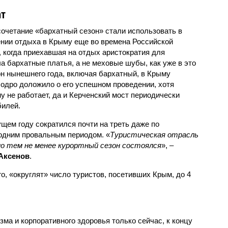
ат
очетание «бархатный сезон» стали использовать в
нии отдыха в Крыму еще во времена Российской
, когда приехавшая на отдых аристократия для
а бархатные платья, а не меховые шубы, как уже в это
он нынешнего года, включая бархатный, в Крыму
одро доложило о его успешном проведении, хотя
 не работает, да и Керченский мост периодически
билей.
ущем году сократился почти на треть даже по
одним провальным периодом. «
Туристическая отрасль
но тем не менее курортный сезон состоялся
», –
Аксенов
.
го, «округлят» число туристов, посетивших Крым, до 4
ма и корпоративного здоровья только сейчас, к концу