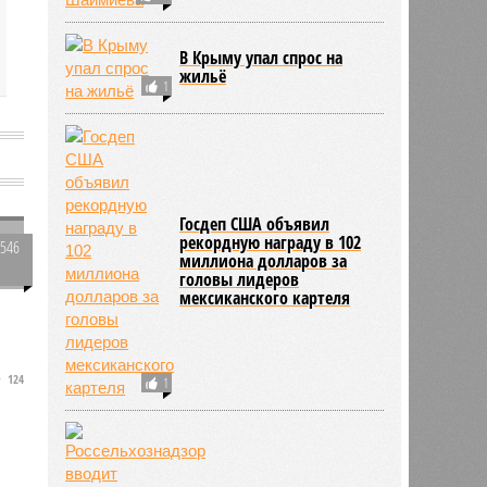
В Крыму упал спрос на
жильё
1
Госдеп США объявил
рекордную награду в 102
3546
миллиона долларов за
0
головы лидеров
мексиканского картеля
а
124
а
1