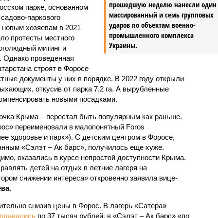
прошедшую неделю нанесли один
осском парке, основанном
массированный и семь групповых
 садово-паркового
ударов по объектам военно-
 новым хозяевам в 2021
промышленного комплекса
ало протесты местного
Украины.
оголюдный митинг и
. Однако проведенная
атарстана строят в Форосе
ктные документы у них в порядке. В 2022 году открыли
ыхающих, откусив от парка 7,2 га. А вырубленные
омпенсировать новыми посадками.
точка Крыма – перестал быть популярным как раньше.
рос» переименовали в малопонятный Foros
е здоровье и парк»). С детским центром в Форосе,
нным «Сэлэт – Ак барс», получилось еще хуже.
димо, оказались в курсе непростой доступности Крыма.
равлять детей на отдых в летние лагеря на
ором снижении интереса» откровенно заявила вице-
ева
.
ительно снизив цены в Форос. В лагерь «Сатера»
одавались
по 37 тысяч рублей, в «Сэлэт – Ак барс» «по