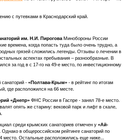
ению с путевками в Краснодарский край.
наторий им. Н.И. Пирогова
Минобороны России
ие времена, когда попасть туда было очень трудно, а
одных грязей сложились легенды. Отзывы о лечении в
 остальных аспектах пребывания – разнообразные. В
ился за год в с 17-го на 49-е место, по инвестиционному
 санаторий -
«Полтава-Крым»
- в рейтинг по итогам
ый, где расположился на 66 месте.
орий «Днепр»
ФНС России в Гаспре - занял 78-е место.
алят опять же старину: вековой парк и лифт в скале,
.
циал среди крымских санаториев отмечен у
«Ай-
. Однако в общероссийском рейтинге санаторий по
4 место. Остальные расположились еще ниже...