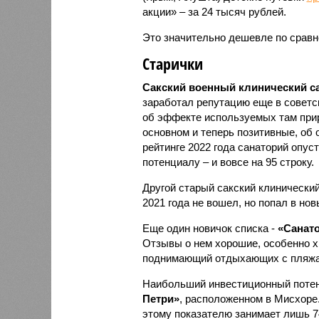
акции» – за 24 тысяч рублей.
Это значительно дешевле по сравн
Старички
Сакский военный клинический са
заработал репутацию еще в советск
об эффекте используемых там прир
основном и теперь позитивные, об
рейтинге 2022 года санаторий опуст
потенциалу – и вовсе на 95 строку.
Другой старый сакский клинический
2021 года не вошел, но попал в нов
Еще один новичок списка -
«Санат
Отзывы о нем хорошие, особенно хв
поднимающий отдыхающих с пляжа
Наибольший инвестиционный потен
Петри»
, расположенном в Мисхоре
этому показателю занимает лишь 7