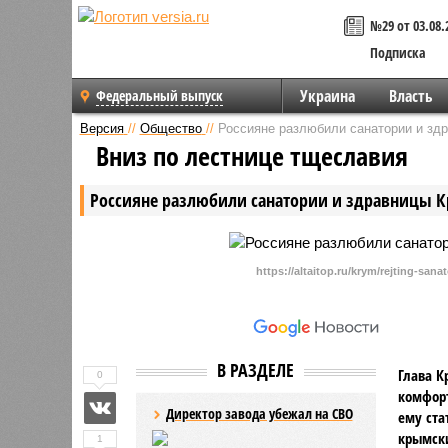
№29 от 03.08.
Подписка
Украина
Власть
Федеральный выпуск
Версия
//
Общество
//
Россияне разлюбили санатории и зд
Вниз по лестнице тщеславия
Россияне разлюбили санатории и здравницы 
https://altaitop.ru/krym/rejting-sa
В РАЗДЕЛЕ
Глава К
0
комфорт
Директор завода убежал на СВО
ему ста
крымски
1