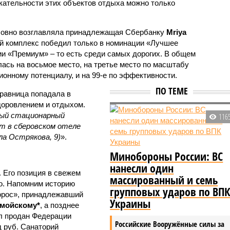
екательности этих объектов отдыха можно только
ловно возглавляла принадлежащая Сбербанку
Mriya
ый комплекс победил только в номинации «Лучшее
ии «Премиум» – то есть среди самых дорогих. В общем
илась на восьмое место, на третье место по масштабу
ционному потенциалу, и на 99-е по эффективности.
ПО ТЕМЕ
равница попадала в
здоровлением и отдыхом.
ый стационарный
116
т в сберовском отеле
ла Острякова, 9)
».
Минобороны России: ВС
нанесли один
. Его позиция в свежем
массированный и семь
го. Напомним историю
групповых ударов по ВП
Форос», принадлежавший
Украины
мойскому*
, а позднее
л продан Федерации
Российские Вооружённые силы за
д руб. Санаторий