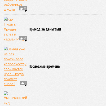
«Золото» получили землетрясения. К наиболее
сейсмоопасным регионам относится Тихоокеанское
вулканическое огненное кольцо, включающее Индонезию,
Японию и западное побережье Северной и Южной Америки.
Турция, Иран, Индия и Непал также расположены на очень
активных линиях разломов тектонических плит. Не
исключение и центральная часть США – причина в Нью-
Мадридском разломе в штате Миссури. Землетрясения
средней силы – явление, в общем-то, обычное и вполне
сносное, но периодически, раз в несколько столетий,
трясёт так, что мало не покажется никому. К примеру, в
самом конце 2004 года бахнуло близ побережья
индонезийского острова Суматра, а следом пошли
огромные, превышающие высоту 15 метров, волны. Итог –
250 тыс. погибших.
На втором месте в рейтинге A-Z Animals как раз цунами. В
этом плане к уязвимым регионам относятся: побережье
Индийского океана, тихо­океанские побережья Японии и
США, а также некоторые районы Карибского бассейна и
Средиземноморья. То есть в зоне риска уже не только
Поднебесная с Индией – не так ли?