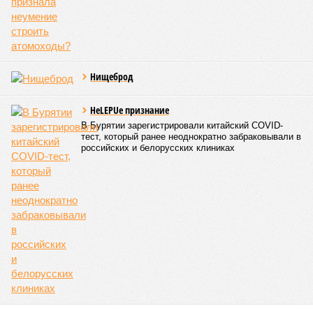
пострадавших в тот год достигло 53 млн человек, число
погибших, по некоторым оценкам, составило 4 миллиона.
Впрочем, для Китая подобное не в новинку. Так, в сентябре
1887 года вода прорвала многочисленные дамбы на реке
Хуанхэ и быстро залила почти весь Северный Китай, так
как местность там довольно низменная, и потоп просто не
встречал препятствий на своём пути, уничтожая деревни и
целые города. Водой залило 130 тыс. квадратных
километров (а это больше территорий Оренбургской или
Кировской областей), 2 млн человек остались без крова,
ещё столько же погибли в результате спровоцированной
катастрофой пандемии.
Третье место по кровожадности в рейтинге стихийных
бедствий занимает смертоносный циклон Бхола 1970 года,
ставший самым мощным среди себе подобных за всю
историю наблюдений. Он поразил территории современной
Бангладеш, тогда называвшейся Восточным Пакистаном, и
индийского штата Западная Бенгалия. Шторма унесли
жизни полумиллиона человек.
Кажется, стремящаяся сохранить свою чистоту природа