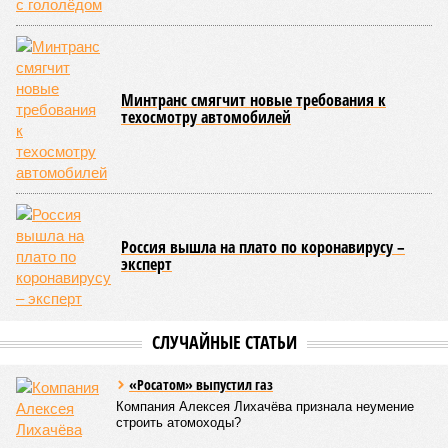
паводок, невероятные ливни. Несколько миллионов
человек не пережили этот разгул стихий. Вот что тогда
приключилось.
Зима 1931 года выдалась в Китае чрезвычайно
продолжительной и суровой. Снега образовалось огромное
количество – казалось бы, хороший знак после периода
великой суши, продолжавшегося с 1928-го. Но всё
обратилось катастрофой. Снег растаял, устремился в реки,
начался небывалый паводок, быстро обернувшийся
страшным наводнением, которое обильные весенние ливни
только усугубили. К июню всё это преобразовалось в
массовый потоп, в июле же Китай в дополнение накрыло
сразу девятью циклонами. Последствия оказались
невообразимыми: наводнение погребло под собой
территорию в 180 тыс. квадратных километров, что равно
по площади Карелии, шести Курским или Калужским
областям, десятку Чуваший.
В общем, недаром события 1931-го находятся на первом
месте в списке самых смертоносных стихийных бедствий,
когда-либо происходивших на планете. Число