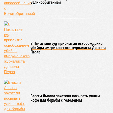
исследователей в организации конца света может не
понадобиться: природа сама разберётся, как и где
уменьшить масштабы человеческой популяции.
(фото: en.wikipedia.org)
Да, наша любимая маленькая планета может быть
единственной, где в пределах Солнечной системы есть
полноценная жизнь, но Земля также регулярно пытается
эту жизнь уничтожить. Так уж вышло, что внутренние
процессы на планете включают в себя всевозможные
геологические, метеорологические и физические явления,
которые для человека довольно опасны. Или попросту
смертельны. И вот несколько тому примеров.
Все стихии сразу
Около 100 лет назад в Поднебесной приключилось то, что
у нас назвали бы тридцатью тремя несчастьями. Страну
последовательно поразили: многолетняя засуха, страшный