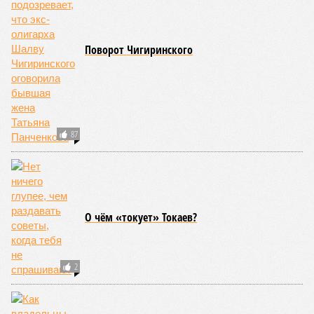
«Бронзу» получают извержения супервулканов – «Наша
Версия» уже
писала
о том, что может случиться, если
окончательно проснётся знаменитый Йеллоустоун. Это
грозит не только уничтожением части Соединённых
Штатов, но и общепланетарной катастрофой вплоть до
возникновения «вулканической зимы». Флегрейские поля в
Италии, кстати, тоже не стоит сбрасывать со счетов. Равно
как и многие другие до поры спящие вулканические
районы.
Невидимый убийца
Упоминают эксперты и жару вкупе с засухой и
следующими отсюда лесными пожарами. Тут в группе
риска запад США, юг Европы, Австралия, Ближний Восток,
а также некоторые районы Бразилии и Африки к югу от
Сахары. Леса начинают гореть всё чаще и чаще,
достаточно посмотреть общемировую статистику; сотни
тысяч людей остаются без крова, десятки тысяч – гибнут.
Но проблема не только в этом. Проблема ещё и в том, что
огонь уничтожает лесную экосистему, сельское хозяйство