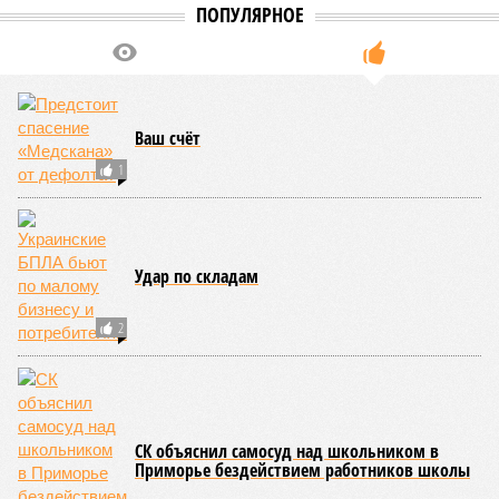
что-то знала о том, какие именно страны станут со
временем самыми «грязными» в плане производств, и
планомерно подтачивала их демографию. А как ещё
объяснить то, что в топ-10 природных катастроф почти все
места занимают бедствия, разразившиеся в Индии,
Пакистане, Бангладеш и Турции? Что характерно, Россию и
Европу подобные катастрофы никогда не затрагивали,
здесь беды были другими, включая массовый голод и
масштабные эпидемии вроде бубонной чумы (200 млн
погибших) или «испанки» (по разным оценкам, от 17,4 до
100 млн погибших во всём мире).
Когда земля – дыбом
Но это дела давно минувших дней. А что нам ждать в
дальнейшем? Авторы энциклопедии A-Z Animals,
основываясь на современных научных исследованиях и
глобальных тенденциях, составили свой список
потенциально самых смертоносных стихийных бедствий,
угрожающих человечеству непосредственно сейчас, в XXI
веке.