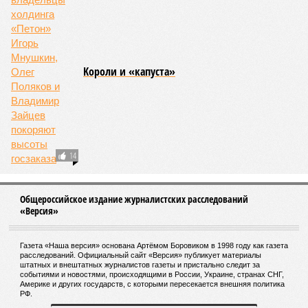
и кропотливо созданную человеком инфраструктуру.
Учитывая то, что пожары начинают становиться чуть ли не
ежегодной реальностью на фоне глобального потепления,
год за годом их будет всё больше, и здесь уже среди
прочего в большой опасности Европа. Небывалая жара,
зафиксированная в этом и прошлом годах в Италии и во
Франции, тому лучшее подтверждение.
Есть в перечне A-Z Animals и экзотика, впрочем, не менее
смертоносная. Это, в частности, «лимнические
извержения», о которых мало кто слышал. Речь идёт о
явлениях, когда большое количество углекислого газа
внезапно вырывается из глубин озёр, образуя невидимое
удушающее газовое облако, которое безжалостно убивает
людей и животных. Катастрофа на озере Ньос в Камеруне
в 1986 году остаётся одним из наиболее чудовищных
примеров: более 1700 человек и тысячи голов скота
погибли из-за внезапного выброса CO₂, накрывшего
близлежащие деревни.
И здесь мы плавно подходим к тому, чем все эти
стихийные бедствия могут закончиться. А именно – к