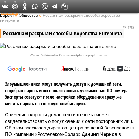
0
0
0
Федеральный выпуск
Версия
//
Общество
//
Россиянам раскрыли способы воровства
интернета
1705
Россиянам раскрыли способы воровства интернета
Фото: Wikimedia Commons/photograph: wdwd
Злоумышленники могут получить доступ к домашней сети,
подобрав пароль и воспользовавшись уязвимостью ПО роутера.
Эксперты советуют после настройки оборудования сразу же
менять пароль на сложную комбинацию.
Снижение скорости домашнего интернета может
свидетельствовать о подключении к сети посторонних лиц.
Об этом рассказал директор центра решений безопасности
ПО компании «Ростелеком-Солар»
Даниил Чернов
в