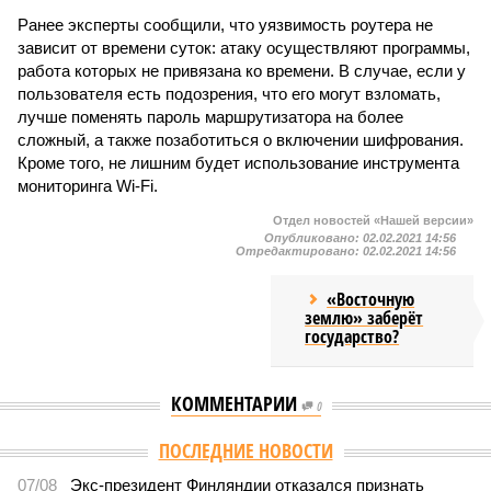
Ранее эксперты сообщили, что уязвимость роутера не
зависит от времени суток: атаку осуществляют программы,
работа которых не привязана ко времени. В случае, если у
пользователя есть подозрения, что его могут взломать,
лучше поменять пароль маршрутизатора на более
сложный, а также позаботиться о включении шифрования.
Кроме того, не лишним будет использование инструмента
мониторинга Wi-Fi.
Отдел новостей «Нашей версии»
Опубликовано:
02.02.2021 14:56
Отредактировано:
02.02.2021 14:56
«Восточную
землю» заберёт
государство?
КОММЕНТАРИИ
0
Версия
//
Общество
//
Земля уже не раз показывала человечеству свой
крутой нрав – когда покажет снова?
737