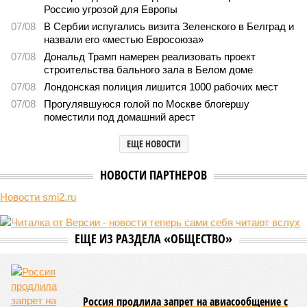
Последние времена
Земля уже не раз показывала человечеству свой крутой
нрав – когда покажет снова?
Земля уже не раз показывала человечеству свой крутой нрав – когда
покажет снова? (фото: АР-ТАСС)
Природа постоянно вступает в противоречие с нами. Ведь пока
она стремится всё на планете держать в балансе, человечество
не особенно церемонится с окружающей средой. Самые
массовые катастрофы в прошлом – какими они были? Какие
ждут нас со дня на день и чем грозят?
Рассказ
Стивена Кинга
, в котором описывались
последствия очередного апокалипсиса, искусственно
вызванного группой биологов, называется «Конец всей
этой мерзости». В реальной жизни участия пытливых