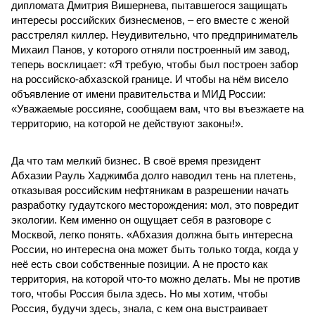
дипломата Дмитрия Вишернева, пытавшегося защищать
интересы российских бизнесменов, – его вместе с женой
расстрелял киллер. Неудивительно, что предприниматель
Михаил Панов, у которого отняли построенный им завод,
теперь восклицает: «Я требую, чтобы был построен забор
на российско-абхазской границе. И чтобы на нём висело
объявление от имени правительства и МИД России:
«Уважаемые россияне, сообщаем вам, что вы въезжаете на
территорию, на которой не действуют законы!».
Да что там мелкий бизнес. В своё время президент
Абхазии Рауль Хаджимба долго наводил тень на плетень,
отказывая российским нефтяникам в разрешении начать
разработку гудаутского месторождения: мол, это повредит
экологии. Кем именно он ощущает себя в разговоре с
Москвой, легко понять. «Абхазия должна быть интересна
России, но интересна она может быть только тогда, когда у
неё есть свои собственные позиции. А не просто как
территория, на которой что-то можно делать. Мы не против
того, чтобы Россия была здесь. Но мы хотим, чтобы
Россия, будучи здесь, знала, с кем она выстраивает