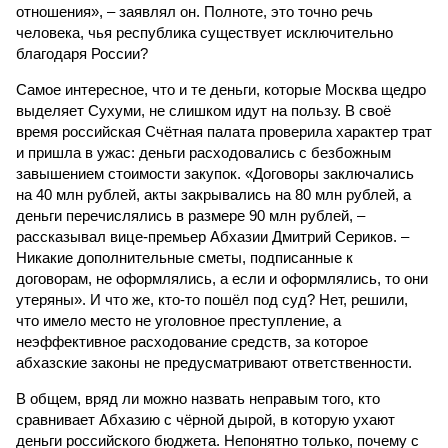
отношения», – заявлял он. Полноте, это точно речь
человека, чья республика существует исключительно
благодаря России?
Самое интересное, что и те деньги, которые Москва щедро
выделяет Сухуми, не слишком идут на пользу. В своё
время российская Счётная палата проверила характер трат
и пришла в ужас: деньги расходовались с безбожным
завышением стоимости закупок. «Договоры заключались
на 40 млн рублей, акты закрывались на 80 млн рублей, а
деньги перечислялись в размере 90 млн рублей, –
рассказывал вице-премьер Абхазии Дмитрий Сериков. –
Никакие дополнительные сметы, подписанные к
договорам, не оформлялись, а если и оформлялись, то они
утеряны». И что же, кто-то пошёл под суд? Нет, решили,
что имело место не уголовное преступление, а
неэффективное расходование средств, за которое
абхазские законы не предусматривают ответственности.
В общем, вряд ли можно назвать неправым того, кто
сравнивает Абхазию с чёрной дырой, в которую ухают
деньги российского бюджета. Непонятно только, почему с