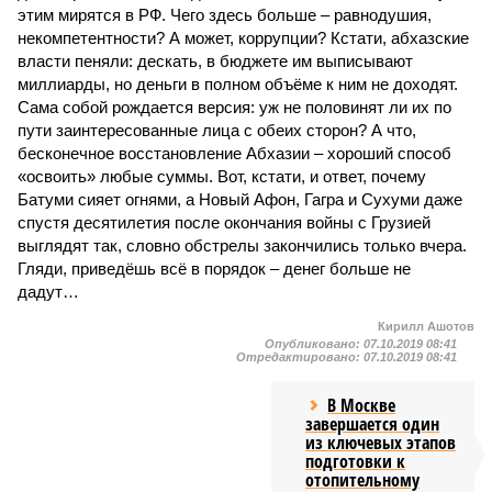
этим мирятся в РФ. Чего здесь больше – равнодушия,
некомпетентности? А может, коррупции? Кстати, абхазские
власти пеняли: дескать, в бюджете им выписывают
миллиарды, но деньги в полном объёме к ним не доходят.
Сама собой рождается версия: уж не половинят ли их по
пути заинтересованные лица с обеих сторон? А что,
бесконечное восстановление Абхазии – хороший способ
«освоить» любые суммы. Вот, кстати, и ответ, почему
Батуми сияет огнями, а Новый Афон, Гагра и Сухуми даже
спустя десятилетия после окончания войны с Грузией
выглядят так, словно обстрелы закончились только вчера.
Гляди, приведёшь всё в порядок – денег больше не
дадут…
Кирилл Ашотов
Опубликовано:
07.10.2019 08:41
Отредактировано:
07.10.2019 08:41
В Москве
завершается один
из ключевых этапов
подготовки к
отопительному