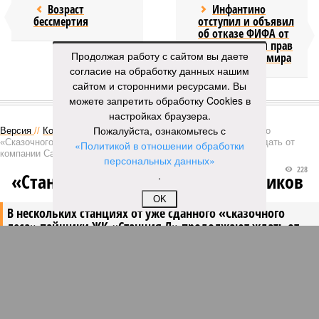
Возраст
Инфантино
бессмертия
отступил и объявил
об отказе ФИФА от
продажи доли прав
Продолжая работу с сайтом вы даете
на чемпионат мира
согласие на обработку данных нашим
сайтом и сторонними ресурсами. Вы
КОММЕНТАРИИ
можете запретить обработку Cookies в
1
настройках браузера.
Пожалуйста, ознакомьтесь с
Версия
//
Конфликт
//
В нескольких станциях от уже сданного
«Сказочного леса» пайщики ЖК «Станция Л» продолжают ждать от
«Политикой в отношении обработки
компании Capital Group начала реальной достройки
персональных данных»
228
.
«Станция ожидания» для дольщиков
OK
В нескольких станциях от уже сданного «Сказочного
леса» пайщики ЖК «Станция Л» продолжают ждать от
компании Capital Group начала реальной достройки