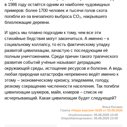
в 1986 году остаётся одним из наиболее чудовищных
примеров: более 1700 человек и тысячи голов скота
погибли из-за внезапного выброса CO₂, накрывшего
близлежащие деревни.
И здесь мы плавно подходим к тому, чем все эти
стихийные бедствия могут закончиться. А именно – к
социальному коллапсу, то есть фактическому упадку
развитой цивилизации, зачастую с последующим её
полным уничтожением. Среди причин такого трагического
развития событий учёные называют деградацию
окружающей среды, истощение ресурсов и болезни. А ведь
любая природная катастрофа непременно ведёт именно к
этому – экономическому кризису, эпидемиям, голоду,
резкому сокращению численности населения. Так погибли
цивилизации шумеров, майя, кхмеров – список не
исчерпывающий. Какая цивилизация будет следующей?
Илья Космач
Газета
«Наша версия» №29 от 03.08.2026
Опубликовано:
05.08.2026 13:00
Отредактировано:
05.08.2026 13:00