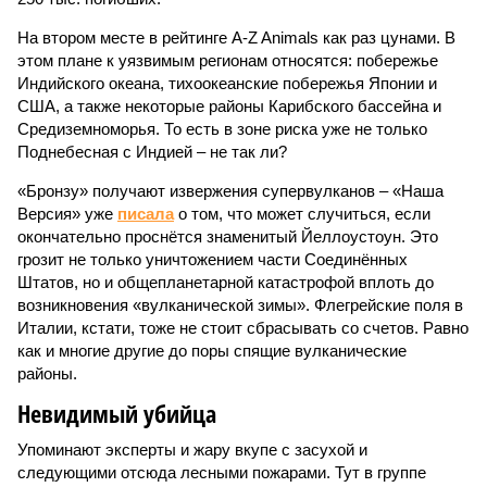
На втором месте в рейтинге A-Z Animals как раз цунами. В
этом плане к уязвимым регионам относятся: побережье
Индийского океана, тихо­океанские побережья Японии и
США, а также некоторые районы Карибского бассейна и
Средиземноморья. То есть в зоне риска уже не только
Поднебесная с Индией – не так ли?
«Бронзу» получают извержения супервулканов – «Наша
Версия» уже
писала
о том, что может случиться, если
окончательно проснётся знаменитый Йеллоустоун. Это
грозит не только уничтожением части Соединённых
Штатов, но и общепланетарной катастрофой вплоть до
возникновения «вулканической зимы». Флегрейские поля в
Италии, кстати, тоже не стоит сбрасывать со счетов. Равно
как и многие другие до поры спящие вулканические
районы.
Невидимый убийца
Упоминают эксперты и жару вкупе с засухой и
следующими отсюда лесными пожарами. Тут в группе