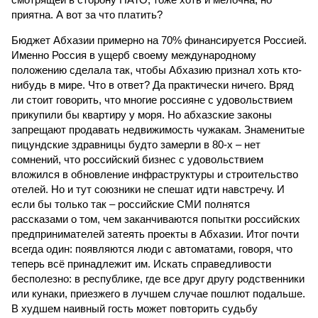
приятна. А вот за что платить?
Бюджет Абхазии примерно на 70% финансируется Россией.
Именно Россия в ущерб своему международному
положению сделала так, чтобы Абхазию признал хоть кто-
нибудь в мире. Что в ответ? Да практически ничего. Вряд
ли стоит говорить, что многие россияне с удовольствием
прикупили бы квартиру у моря. Но абхазские законы
запрещают продавать недвижимость чужакам. Знаменитые
пицундские здравницы будто замерли в 80-х – нет
сомнений, что российский бизнес с удовольствием
вложился в обновление инфраструктуры и строительство
отелей. Но и тут союзники не спешат идти навстречу. И
если бы только так – российские СМИ полнятся
рассказами о том, чем заканчиваются попытки российских
предпринимателей затеять проекты в Абхазии. Итог почти
всегда один: появляются люди с автоматами, говоря, что
теперь всё принадлежит им. Искать справедливости
бесполезно: в республике, где все друг другу родственники
или кунаки, приезжего в лучшем случае пошлют подальше.
В худшем наивный гость может повторить судьбу