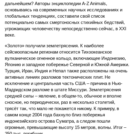
дальнейшем? Авторы энциклопедии A-Z Animals,
основываясь на современных научных исследованиях и
глобальных тенденциях, составили свой список
потенциально самых смертоносных стихийных бедствий,
угрожающих человечеству непосредственно сейчас, в XXI
веке.
«Золото» получили землетрясения. К наиболее
сейсмоопасным регионам относится Тихоокеанское
вулканическое огненное кольцо, включающее Индонезию,
Японию и западное побережье Северной и Южной Америки.
Турция, Иран, Индия и Непал также расположены на очень
активных линиях разломов тектонических плит. Не
исключение и центральная часть США – причина в Нью-
Мадридском разломе в штате Миссури. Землетрясения
средней силы – явление, в общем-то, обычное и вполне
сносное, но периодически, раз в несколько столетий,
трясёт так, что мало не покажется никому. К примеру, в
самом конце 2004 года бахнуло близ побережья
индонезийского острова Суматра, а следом пошли
огромные, превышающие высоту 15 метров, волны. Итог –
250 тыс. погибших.