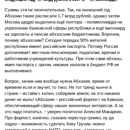
Суммы эти не окончательные. Так, на нынешний год
Абхазии также расписали 1,7 млрд рублей, однако затем
Москва щедро выделила ещё полтора – полмиллиарда на
укрепление банковской сферы республики и ещё миллиард
на зарплаты и пенсии абхазским бюджетникам. Впрочем,
почему абхазским? Сегодня порядка 90% жителей
республики имеют российские паспорта. Потому Россия
доплачивает местным пенсионерам, педагогам, врачам и
работникам учреждений культуры. При этом сами абхазы,
имея паспорта с орлом, никаких налогов в бюджет РФ не
выплачивают.
Вопрос, зачем нам вообще нужна Абхазия, время от
времени если и звучит, то тихо. Не тот тренд нынче в
стране – встаём с колен, собираем земли, на это никаких
денег не жаль! «Абхазия – российский форпост на Кавказе,
обеспечивающий сферу наших жизненных интересов. А за
это надо платить», – уверен политолог Алексей Макаркин.
Про форпост, конечно, сказано чересчур громко, ну да
ладно – возможность сделать бяку Грузии, нежно
смотрящей в сторону НАТО, тоже хоть и мелочна, но