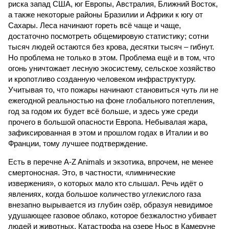
риска запад США, юг Европы, Австралия, Ближний Восток,
а также некоторые районы Бразилии и Африки к югу от
Сахары. Леса начинают гореть всё чаще и чаще,
достаточно посмотреть общемировую статистику; сотни
тысяч людей остаются без крова, десятки тысяч – гибнут.
Но проблема не только в этом. Проблема ещё и в том, что
огонь уничтожает лесную экосистему, сельское хозяйство
и кропотливо созданную человеком инфраструктуру.
Учитывая то, что пожары начинают становиться чуть ли не
ежегодной реальностью на фоне глобального потепления,
год за годом их будет всё больше, и здесь уже среди
прочего в большой опасности Европа. Небывалая жара,
зафиксированная в этом и прошлом годах в Италии и во
Франции, тому лучшее подтверждение.
Есть в перечне A-Z Animals и экзотика, впрочем, не менее
смертоносная. Это, в частности, «лимнические
извержения», о которых мало кто слышал. Речь идёт о
явлениях, когда большое количество углекислого газа
внезапно вырывается из глубин озёр, образуя невидимое
удушающее газовое облако, которое безжалостно убивает
людей и животных. Катастрофа на озере Ньос в Камеруне