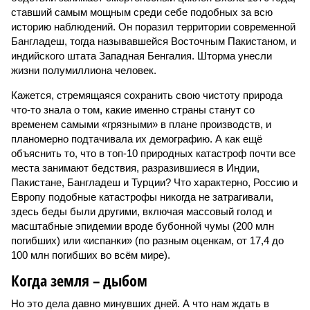
ставший самым мощным среди себе подобных за всю
историю наблюдений. Он поразил территории современной
Бангладеш, тогда называвшейся Восточным Пакистаном, и
индийского штата Западная Бенгалия. Шторма унесли
жизни полумиллиона человек.
Кажется, стремящаяся сохранить свою чистоту природа
что-то знала о том, какие именно страны станут со
временем самыми «грязными» в плане производств, и
планомерно подтачивала их демографию. А как ещё
объяснить то, что в топ-10 природных катастроф почти все
места занимают бедствия, разразившиеся в Индии,
Пакистане, Бангладеш и Турции? Что характерно, Россию и
Европу подобные катастрофы никогда не затрагивали,
здесь беды были другими, включая массовый голод и
масштабные эпидемии вроде бубонной чумы (200 млн
погибших) или «испанки» (по разным оценкам, от 17,4 до
100 млн погибших во всём мире).
Когда земля – дыбом
Но это дела давно минувших дней. А что нам ждать в