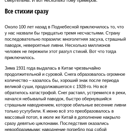
смертельны. И вот несколько тому примеров.
Все стихии сразу
Около 100 лет назад в Поднебесной приключилось то, что
у нас назвали бы тридцатью тремя несчастьями. Страну
последовательно поразили: многолетняя засуха, страшный
паводок, невероятные ливни. Несколько миллионов
человек не пережили этот разгул стихий. Вот что тогда
приключилось.
Зима 1931 года выдалась в Китае чрезвычайно
продолжительной и суровой. Снега образовалось огромное
количество – казалось бы, хороший знак после периода
великой суши, продолжавшегося с 1928-го. Но всё
обратилось катастрофой. Снег растаял, устремился в реки,
начался небывалый паводок, быстро обернувшийся
страшным наводнением, которое обильные весенние ливни
только усугубили. К июню всё это преобразовалось в
массовый потоп, в июле же Китай в дополнение накрыло
сразу девятью циклонами. Последствия оказались
невообразимыми: наводнение погребло под собой