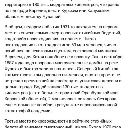
территорию в 180 тыс. квадратных километров, что равно
по площади Карелии, шести Курским или Калужским
областям, десятку Чуваший.
В общем, недаром события 1931-го находятся на первом
месте в списке самых смертоносных стихийных бедствий,
когда-либо происходивших на планете. Число
пострадавших в тот год достигло 53 млн человек, число
погибших, по некоторым оценкам, составило 4 миллиона.
Впрочем, для Китая подобное не в новинку. Так, в сентябре
1887 года вода прорвала многочисленные дамбы на реке
Хуанхэ и быстро залила почти весь Северный Китай, так
как местность там довольно низменная, и потоп просто не
встречал препятствий на своём пути, уничтожая деревни и
целые города. Водой залило 130 тыс. квадратных
километров (а это больше территорий Оренбургской или
Кировской областей), 2 млн человек остались без крова,
ещё столько же погибли в результате спровоцированной
катастрофой пандемии.
Третье место по кровожадности в рейтинге стихийных
бедствий занимает смертоносный циклон Бхола 1970 года,