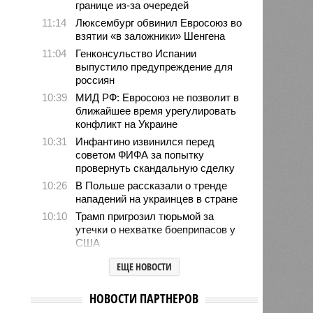
границе из-за очередей
11:14
Люксембург обвинил Евросоюз во
взятии «в заложники» Шенгена
11:04
Генконсульство Испании
выпустило предупреждение для
россиян
10:39
МИД РФ: Евросоюз не позволит в
ближайшее время урегулировать
конфликт на Украине
10:31
Инфантино извинился перед
советом ФИФА за попытку
провернуть скандальную сделку
10:26
В Польше рассказали о тренде
нападений на украинцев в стране
10:10
Трамп пригрозил тюрьмой за
утечки о нехватке боеприпасов у
США
10:07
Жители Словакии захотели
ЕЩЕ НОВОСТИ
вернуть гражданство России
10:02
Минтранс заявил о готовности
НОВОСТИ ПАРТНЕРОВ
рассмотреть возможность запуска