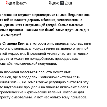
 постоянно вступает в противоречие с нами. Ведь пока она
ся всё на планете держать в балансе, человечество не
о церемонится с окружающей средой. Самые массовые
офы в прошлом – какими они были? Какие ждут нас со дня
 и чем грозят?
аз
Стивена Кинга
, в котором описывались последствия
ного апокалипсиса, искусственно вызванного группой
 этой мерзости». В реальной жизни участия пытливых
ца света может не понадобиться: природа сама
масштабы человеческой популяции.
ша любимая маленькая планета может быть
венной, где в пределах Солнечной системы есть
енная жизнь, но Земля также регулярно пытается эту
что внутренние процессы на планете включают в себя
орологические и физические явления, которые для
просту смертельны. И вот несколько тому примеров.