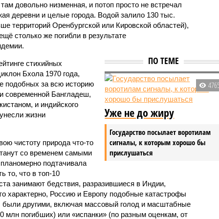
 там довольно низменная, и потоп просто не встречал
жая деревни и целые города. Водой залило 130 тыс.
ьше территорий Оренбургской или Кировской областей),
 ещё столько же погибли в результате
ндемии.
ПО ТЕМЕ
ейтинге стихийных
иклон Бхола 1970 года,
 подобных за всю историю
476
и современной Бангладеш,
истаном, и индийского
Уже не до жиру
унесли жизни
Государство посылает воротилам
сигналы, к которым хорошо бы
вою чистоту природа что-то
прислушаться
станут со временем самыми
и планомерно подтачивала
 то, что в топ-10
ста занимают бедствия, разразившиеся в Индии,
то характерно, Россию и Европу подобные катастрофы
ды были другими, включая массовый голод и масштабные
 млн погибших) или «испанки» (по разным оценкам, от