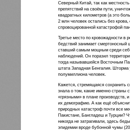
Северный Китай, так как местность
препятствий на своём пути, уничто
квадратных километров (а это бол
2 млн человек остались без крова,
спровоцированной катастрофой па
Третье место по кровожадности в р
бедствий занимает смертоносный ц
ставший самым мощным среди себе
наблюдений. Он поразил территори
тогда называвшейся Восточным Пак
штата Западная Бенгалия. Шторма 
полумиллиона человек.
Кажется, стремящаяся сохранить с
знала о том, какие именно страны 
«грязными» в плане производств, 
их демографию. А как ещё объяснить
природных катастроф почти все ме
Пакистане, Бангладеш и Турции? Ч
никогда не затрагивали, здесь бе
эпидемии вроде бубонной чумы (200