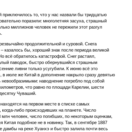
й приключилось то, что у нас назвали бы тридцатью
овательно поразили: многолетняя засуха, страшный
олько миллионов человек не пережили этот разгул
.
чрезвычайно продолжительной и суровой. Снега
 – казалось бы, хороший знак после периода великой
Но всё обратилось катастрофой. Снег растаял,
валый паводок, быстро обернувшийся страшным
енние ливни только усугубили. К июню всё это
, в июле же Китай в дополнение накрыло сразу девятью
 невообразимыми: наводнение погребло под собой
километров, что равно по площади Карелии, шести
десятку Чуваший.
 находятся на первом месте в списке самых
 когда-либо происходивших на планете. Число
3 млн человек, число погибших, по некоторым оценкам,
 Китая подобное не в новинку. Так, в сентябре 1887
е дамбы на реке Хуанхэ и быстро залила почти весь