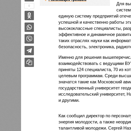
Для вы
0
систем
единую систему предприятий отече
успешной и качественно работы эт
высококлассные специалисты, разр
эффективное и динамичное развит
таких отраслях науки как информа
безопасность, электроника, радиот
Именно для решения вышеперечис
взаимодействовать с ведущими ВУЗ
приняты 124 специалиста, 70 из к
целевым программам. Среди высши
значатся такие как Московский ав
государственный университет геод
исследовательский университет, 
и другими.
Как сообщил директор по персонал
энергия молодости, а также неорд
талантливой молодежи. Сергей Наз