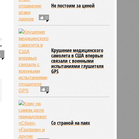
Не постоим за ценой
31
Крушение медицинского
5
самолета в США впервые
связали с военными
испытаниями глушителя
GPS
1
Со страной на паях