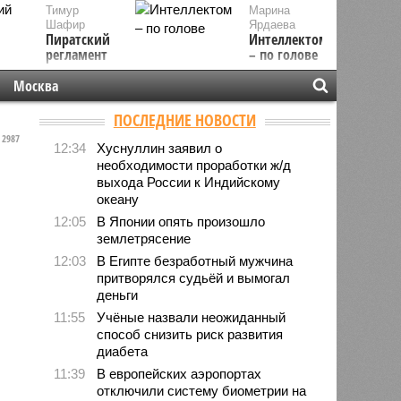
Тимур
Марина
Шафир
Ярдаева
Пиратский
Интеллектом
регламент
– по голове
Москва
ПОСЛЕДНИЕ НОВОСТИ
2987
12:34
Хуснуллин заявил о
необходимости проработки ж/д
выхода России к Индийскому
океану
12:05
В Японии опять произошло
землетрясение
12:03
В Египте безработный мужчина
притворялся судьёй и вымогал
деньги
11:55
Учёные назвали неожиданный
способ снизить риск развития
диабета
11:39
В европейских аэропортах
отключили систему биометрии на