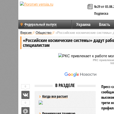
№29 от 03.08.
Подписка
Украина
Власть
Федеральный выпуск
Версия
//
Общество
//
«Российские космические системы» 
«Российские космические системы» дадут ра
специалистам
РКС привлекае
ht
В РАЗДЕЛЕ
Пресс-с
0
сообщае
Когда все растает
высокок
трети н
0
профил
Реанимация трамваю