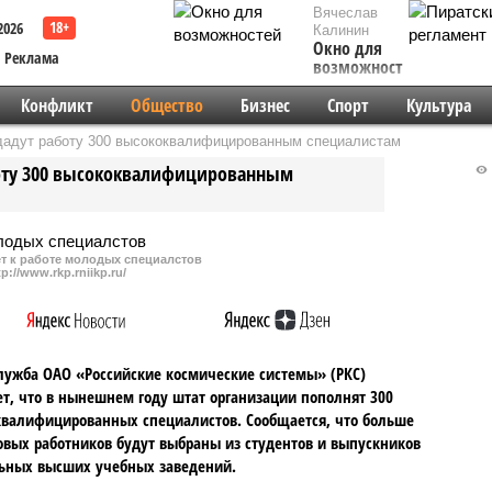
Вячеслав
2026
Калинин
Окно для
Реклама
возможностей
Конфликт
Общество
Бизнес
Спорт
Культура
дадут работу 300 высококвалифицированным специалистам
боту 300 высококвалифицированным
т к работе молодых специалстов
tp://www.rkp.rniikp.ru/
лужба ОАО «Российские космические системы» (РКС)
т, что в нынешнем году штат организации пополнят 300
валифицированных специалистов. Сообщается, что больше
овых работников будут выбраны из студентов и выпускников
ьных высших учебных заведений.