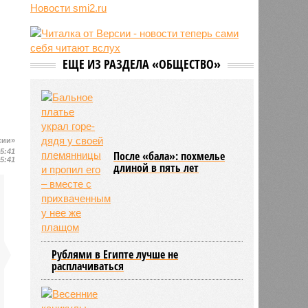
прямого авиасообщения с
Новости smi2.ru
Бразилией и Аргентиной
09:56
США и Украина вновь начали
обмениваться разведданными
ЕЩЕ ИЗ РАЗДЕЛА «ОБЩЕСТВО»
09:35
Крушение медицинского самолета
в США впервые связали с
военными испытаниями глушителя
GPS
сии»
15:41
После «бала»: похмелье
15:41
длиной в пять лет
Рублями в Египте лучше не
расплачиваться