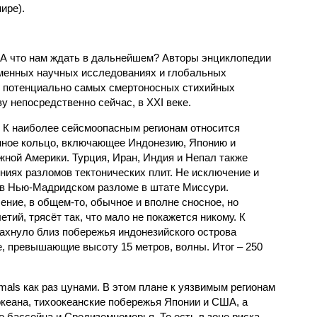
ире).
 А что нам ждать в дальнейшем? Авторы энциклопедии
еменных научных исследованиях и глобальных
к потенциально самых смертоносных стихийных
 непосредственно сейчас, в XXI веке.
 К наиболее сейсмоопасным регионам относится
нное кольцо, включающее Индонезию, Японию и
ной Америки. Турция, Иран, Индия и Непал также
ниях разломов тектонических плит. Не исключение и
 в Нью-Мадридском разломе в штате Миссури.
ние, в общем-то, обычное и вполне сносное, но
етий, трясёт так, что мало не покажется никому. К
бахнуло близ побережья индонезийского острова
, превышающие высоту 15 метров, волны. Итог – 250
imals как раз цунами. В этом плане к уязвимым регионам
кеана, тихо­океанские побережья Японии и США, а
 бассейна и Средиземноморья. То есть в зоне риска