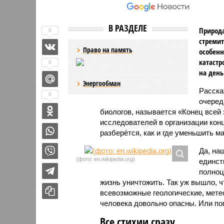
В РАЗДЕЛЕ
Природа
0
стремит
Право на память
особенн
катастр
0
на день
Энергообман
Расск
0
очеред
биологов, называется «Конец всей
исследователей в организации кон
разберётся, как и где уменьшить 
Да, на
(фото: en.wikipedia.org)
единст
полноц
жизнь уничтожить. Так уж вышло, 
всевозможные геологические, мете
человека довольно опасны. Или по
Все стихии сразу