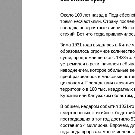
Около 100 лет назад в Поднебесно
тремя несчастьями. Страну послед
паводок, невероятные ливни. Неск
стихий. Вот что тогда приключилось
Зима 1931 года выдалась в Китае 
образовалось огромное количество
суши, продолжавшегося с 1928-го. 
устремился в реки, начался небы
наводнением, которое обильные вес
преобразовалось в массовый потоп
циклонами. Последствия оказались
территорию в 180 тыс. квадратных 
Курским или Калужским областям, 
В общем, недаром события 1931-го
смертоносных стихийных бедствий,
пострадавших в тот год достигло 5
составило 4 миллиона. Впрочем, для
года вода прорвала многочисленны