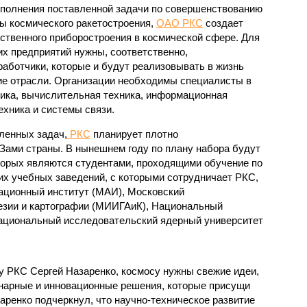
полнения поставленной задачи по совершенствованию
ы космического ракетостроения,
ОАО РКС
создает
ственного приборостроения в космической сфере. Для
их предприятий нужны, соответственно,
аботчики, которые и будут реализовывать в жизнь
ие отрасли. Организации необходимы специалисты в
тика, вычислительная техника, информационная
ехника и системы связи.
ленных задач,
РКС
планирует плотно
ами страны. В нынешнем году по плану набора будут
оторых являются студентами, проходящими обучение по
х учебных заведений, с которыми сотрудничает РКС,
иационный институт (МАИ), Московский
езии и картографии (МИИГАиК), Национальный
Национальный исследовательский ядерный университет
у РКС Сергей Назаренко, космосу нужны свежие идеи,
инарные и инновационные решения, которые присущи
аренко подчеркнул, что научно-техническое развитие