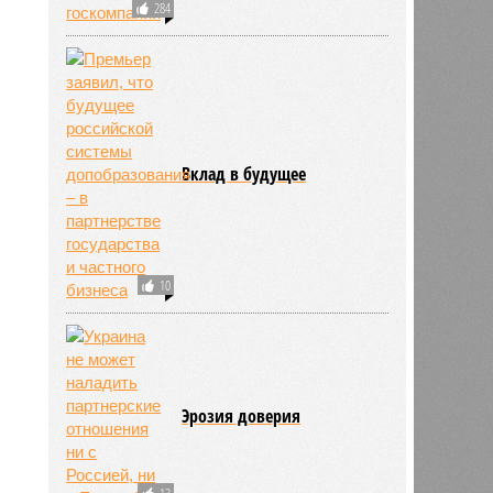
284
Вклад в будущее
10
Эрозия доверия
13