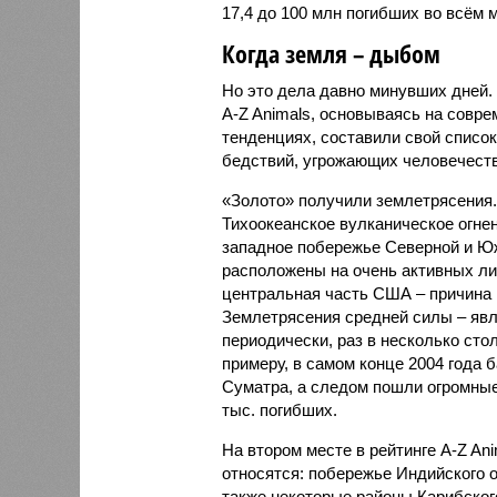
17,4 до 100 млн погибших во всём м
Когда земля – дыбом
Но это дела давно минувших дней.
A-Z Animals, основываясь на совр
тенденциях, составили свой списо
бедствий, угрожающих человечеству
«Золото» получили землетрясения.
Тихоокеанское вулканическое огне
западное побережье Северной и Юж
расположены на очень активных ли
центральная часть США – причина
Землетрясения средней силы – явле
периодически, раз в несколько стол
примеру, в самом конце 2004 года 
Суматра, а следом пошли огромные
тыс. погибших.
На втором месте в рейтинге A-Z An
относятся: побережье Индийского о
также некоторые районы Карибского