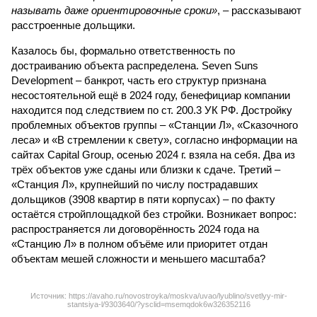
называть даже ориентировочные сроки»
, – рассказывают
расстроенные дольщики.
Казалось бы, формально ответственность по
достраиванию объекта распределена. Seven Suns
Development – банкрот, часть его структур признана
несостоятельной ещё в 2024 году, бенефициар компании
находится под следствием по ст. 200.3 УК РФ. Достройку
проблемных объектов группы – «Станции Л», «Сказочного
леса» и «В стремлении к свету», согласно информации на
сайтах Capital Group, осенью 2024 г. взяла на себя. Два из
трёх объектов уже сданы или близки к сдаче. Третий –
«Станция Л», крупнейший по числу пострадавших
дольщиков (3908 квартир в пяти корпусах) – по факту
остаётся стройплощадкой без стройки. Возникает вопрос:
распространяется ли договорённость 2024 года на
«Станцию Л» в полном объёме или приоритет отдан
объектам мешей сложности и меньшего масштаба?
Источник: https://avaho.ru/novostroyka/moskva/uvao/lyublino/svetlyy-mir-
stantsiya-l/9303640/?ysclid=msemqdok6w326352116