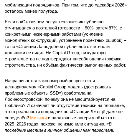
мобилизации подрядчиков. При том, что до «декабря 2026»
осталось менее полугода.
Если в «Сказочном лесу» техзаказчик публично
отчитывался о поэтапной готовности – 90%, затем 97%, с
конкретными инженерными работами (усиление
монолитных конструкций, устранение проектных ошибок) –
то по «Станции Л» подобной публичной отчётности
дольщики не видят. Ни Capital Group, ни кураторы
строительства не подтверждают ни соблюдения графика
строительства, ни объёма фактически выполненных работ.
Напрашивается закономерный вопрос: если
декларируемая «Capital Group модель (достраивать
проблемные объекты SSD») сработала на
Лосиноостровской, почему она не масштабируется на
Люблино? И означает ли отсутствие техники на площадке,
что в реальности подрядчик по «Станции Л» ещё даже не
определён?
Митинги
и палаточные лагеря у объекта в
2025–2026 годах, похоже, не изменили ситуацию.
«В
последние месяцы в личном общении нам перестали