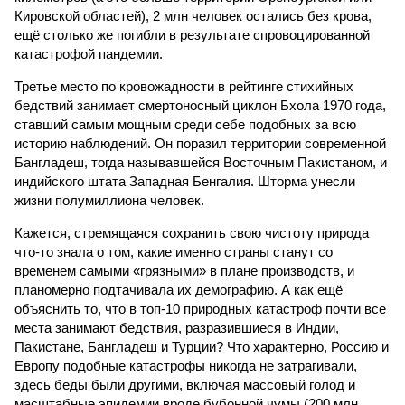
Кировской областей), 2 млн человек остались без крова,
ещё столько же погибли в результате спровоцированной
катастрофой пандемии.
Третье место по кровожадности в рейтинге стихийных
бедствий занимает смертоносный циклон Бхола 1970 года,
ставший самым мощным среди себе подобных за всю
историю наблюдений. Он поразил территории современной
Бангладеш, тогда называвшейся Восточным Пакистаном, и
индийского штата Западная Бенгалия. Шторма унесли
жизни полумиллиона человек.
Кажется, стремящаяся сохранить свою чистоту природа
что-то знала о том, какие именно страны станут со
временем самыми «грязными» в плане производств, и
планомерно подтачивала их демографию. А как ещё
объяснить то, что в топ-10 природных катастроф почти все
места занимают бедствия, разразившиеся в Индии,
Пакистане, Бангладеш и Турции? Что характерно, Россию и
Европу подобные катастрофы никогда не затрагивали,
здесь беды были другими, включая массовый голод и
масштабные эпидемии вроде бубонной чумы (200 млн