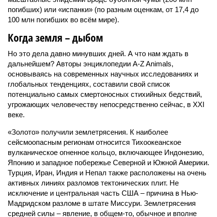
погибших) или «испанки» (по разным оценкам, от 17,4 до
100 млн погибших во всём мире).
Когда земля – дыбом
Но это дела давно минувших дней. А что нам ждать в
дальнейшем? Авторы энциклопедии A-Z Animals,
основываясь на современных научных исследованиях и
глобальных тенденциях, составили свой список
потенциально самых смертоносных стихийных бедствий,
угрожающих человечеству непосредственно сейчас, в XXI
веке.
«Золото» получили землетрясения. К наиболее
сейсмоопасным регионам относится Тихоокеанское
вулканическое огненное кольцо, включающее Индонезию,
Японию и западное побережье Северной и Южной Америки.
Турция, Иран, Индия и Непал также расположены на очень
активных линиях разломов тектонических плит. Не
исключение и центральная часть США – причина в Нью-
Мадридском разломе в штате Миссури. Землетрясения
средней силы – явление, в общем-то, обычное и вполне