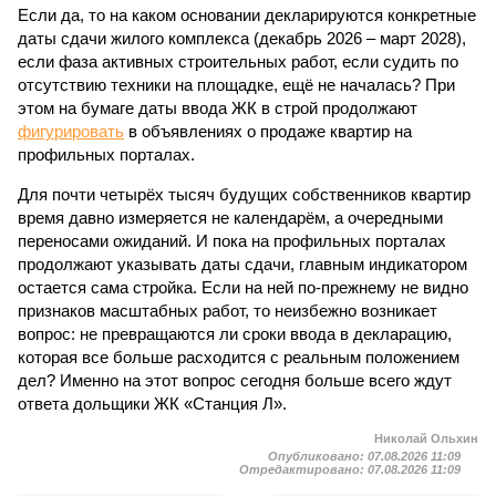
Если да, то на каком основании декларируются конкретные
даты сдачи жилого комплекса (декабрь 2026 – март 2028),
если фаза активных строительных работ, если судить по
отсутствию техники на площадке, ещё не началась? При
этом на бумаге даты ввода ЖК в строй продолжают
фигурировать
в объявлениях о продаже квартир на
профильных порталах.
Для почти четырёх тысяч будущих собственников квартир
время давно измеряется не календарём, а очередными
переносами ожиданий. И пока на профильных порталах
продолжают указывать даты сдачи, главным индикатором
остается сама стройка. Если на ней по-прежнему не видно
признаков масштабных работ, то неизбежно возникает
вопрос: не превращаются ли сроки ввода в декларацию,
которая все больше расходится с реальным положением
дел? Именно на этот вопрос сегодня больше всего ждут
ответа дольщики ЖК «Станция Л».
Николай Ольхин
Опубликовано:
07.08.2026 11:09
Отредактировано:
07.08.2026 11:09