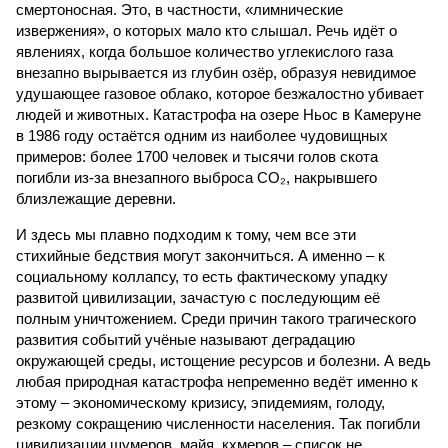
смертоносная. Это, в частности, «лимнические
извержения», о которых мало кто слышал. Речь идёт о
явлениях, когда большое количество углекислого газа
внезапно вырывается из глубин озёр, образуя невидимое
удушающее газовое облако, которое безжалостно убивает
людей и животных. Катастрофа на озере Ньос в Камеруне
в 1986 году остаётся одним из наиболее чудовищных
примеров: более 1700 человек и тысячи голов скота
погибли из-за внезапного выброса CO₂, накрывшего
близлежащие деревни.
И здесь мы плавно подходим к тому, чем все эти
стихийные бедствия могут закончиться. А именно – к
социальному коллапсу, то есть фактическому упадку
развитой цивилизации, зачастую с последующим её
полным уничтожением. Среди причин такого трагического
развития событий учёные называют деградацию
окружающей среды, истощение ресурсов и болезни. А ведь
любая природная катастрофа непременно ведёт именно к
этому – экономическому кризису, эпидемиям, голоду,
резкому сокращению численности населения. Так погибли
цивилизации шумеров, майя, кхмеров – список не