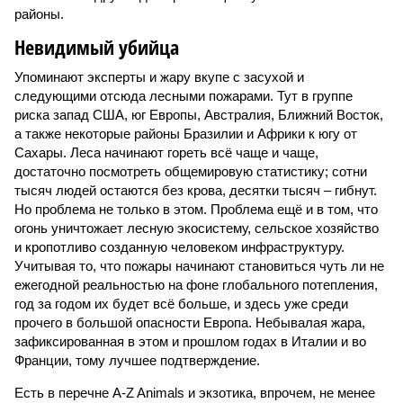
районы.
Невидимый убийца
Упоминают эксперты и жару вкупе с засухой и
следующими отсюда лесными пожарами. Тут в группе
риска запад США, юг Европы, Австралия, Ближний Восток,
а также некоторые районы Бразилии и Африки к югу от
Сахары. Леса начинают гореть всё чаще и чаще,
достаточно посмотреть общемировую статистику; сотни
тысяч людей остаются без крова, десятки тысяч – гибнут.
Но проблема не только в этом. Проблема ещё и в том, что
огонь уничтожает лесную экосистему, сельское хозяйство
и кропотливо созданную человеком инфраструктуру.
Учитывая то, что пожары начинают становиться чуть ли не
ежегодной реальностью на фоне глобального потепления,
год за годом их будет всё больше, и здесь уже среди
прочего в большой опасности Европа. Небывалая жара,
зафиксированная в этом и прошлом годах в Италии и во
Франции, тому лучшее подтверждение.
Есть в перечне A-Z Animals и экзотика, впрочем, не менее