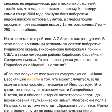
сносное, но периодически, раз в несколько столетий,
трясёт так, что мало не покажется никому. К примеру, в
самом конце 2004 года бахнуло близ побережья
индонезийского острова Суматра, а следом пошли
огромные, превышающие высоту 15 метров, волны. Итог –
250 тыс. погибших.
На втором месте в рейтинге A-Z Animals как раз цунами. В
этом плане к уязвимым регионам относятся: побережье
Индийского океана, тихо­океанские побережья Японии и
США, а также некоторые районы Карибского бассейна и
Средиземноморья. То есть в зоне риска уже не только
Поднебесная с Индией – не так ли?
«Бронзу» получают извержения супервулканов – «Наша
Версия» уже
писала
о том, что может случиться, если
окончательно проснётся знаменитый Йеллоустоун. Это
грозит не только уничтожением части Соединённых
Штатов, но и общепланетарной катастрофой вплоть до
возникновения «вулканической зимы». Флегрейские поля в
Италии, кстати, тоже не стоит сбрасывать со счетов. Равно
как и многие другие до поры спящие вулканические