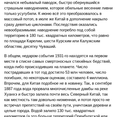
начался небывалый паводок, быстро обернувшийся
страшным наводнением, которое обильные весенние ливни
только усугубили. К июню всё это преобразовалось в
массовый потоп, в июле же Китай в дополнение накрыло
сразу девятью циклонами. Последствия оказались
невообразимыми: наводнение погребло под собой
территорию в 180 тыс. квадратных километров, что равно
по площади Карелии, шести Курским или Калужским
областям, десятку Чуваший.
В общем, недаром события 1931-го находятся на первом
месте в списке самых смертоносных стихийных бедствий,
когда-либо происходивших на планете. Число
пострадавших в тот год достигло 53 млн человек, число
погибших, по некоторым оценкам, составило 4 миллиона.
Впрочем, для Китая подобное не в новинку. Так, в сентябре
1887 года вода прорвала многочисленные дамбы на реке
Хуанхэ и быстро залила почти весь Северный Китай, так
как местность там довольно низменная, и потоп просто не
встречал препятствий на своём пути, уничтожая деревни и
целые города. Водой залило 130 тыс. квадратных
километров (а это больше территорий Оренбургской или