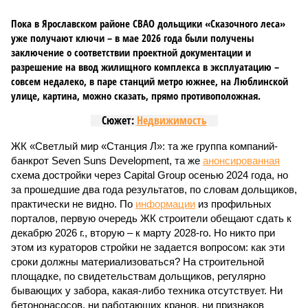
Пока в Ярославском районе СВАО дольщики «Сказочного леса»
уже получают ключи – в мае 2026 года были получены
заключение о соответствии проектной документации и
разрешение на ввод жилищного комплекса в эксплуатацию –
совсем недалеко, в паре станций метро южнее, на Люблинской
улице, картина, можно сказать, прямо противоположная.
Сюжет:
Недвижимость
ЖК «Светлый мир «Станция Л»: та же группа компаний-
банкрот Seven Suns Development, та же
анонсированная
схема достройки через Capital Group осенью 2024 года, но
за прошедшие два года результатов, по словам дольщиков,
практически не видно. По
информации
из профильных
порталов, первую очередь ЖК строители обещают сдать к
декабрю 2026 г., вторую – к марту 2028-го. Но никто при
этом из кураторов стройки не задается вопросом: как эти
сроки должны материализоваться? На строительной
площадке, по свидетельствам дольщиков, регулярно
бывающих у забора, какая-либо техника отсутствует. Ни
бетононасосов, ни работающих кранов, ни признаков