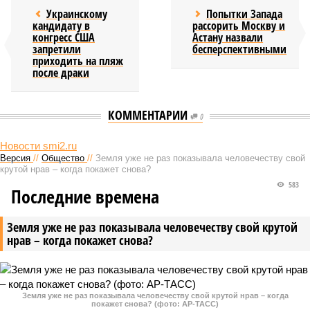
Украинскому
Попытки Запада
кандидату в
рассорить Москву и
конгресс США
Астану назвали
запретили
бесперспективными
приходить на пляж
после драки
КОММЕНТАРИИ
0
Новости smi2.ru
Версия
//
Общество
//
Земля уже не раз показывала человечеству свой
крутой нрав – когда покажет снова?
583
Последние времена
Земля уже не раз показывала человечеству свой крутой
нрав – когда покажет снова?
Земля уже не раз показывала человечеству свой крутой нрав – когда
покажет снова? (фото: АР-ТАСС)