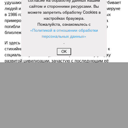
согласие на обработку данных нашим
удушающее газовое облако, которое безжалостно убивает
сайтом и сторонними ресурсами. Вы
людей и животных. Катастрофа на озере Ньос в Камеруне
можете запретить обработку Cookies в
в 1986 году остаётся одним из наиболее чудовищных
настройках браузера.
примеров: более 1700 человек и тысячи голов скота
Пожалуйста, ознакомьтесь с
погибли из-за внезапного выброса CO₂, накрывшего
«Политикой в отношении обработки
близлежащие деревни.
персональных данных»
.
И здесь мы плавно подходим к тому, чем все эти
стихийные бедствия могут закончиться. А именно – к
OK
социальному коллапсу, то есть фактическому упадку
развитой цивилизации, зачастую с последующим её
полным уничтожением. Среди причин такого трагического
развития событий учёные называют деградацию
окружающей среды, истощение ресурсов и болезни. А ведь
любая природная катастрофа непременно ведёт именно к
этому – экономическому кризису, эпидемиям, голоду,
резкому сокращению численности населения. Так погибли
цивилизации шумеров, майя, кхмеров – список не
исчерпывающий. Какая цивилизация будет следующей?
Илья Космач
Газета
«Наша версия» №29 от 03.08.2026
Опубликовано:
05.08.2026 13:00