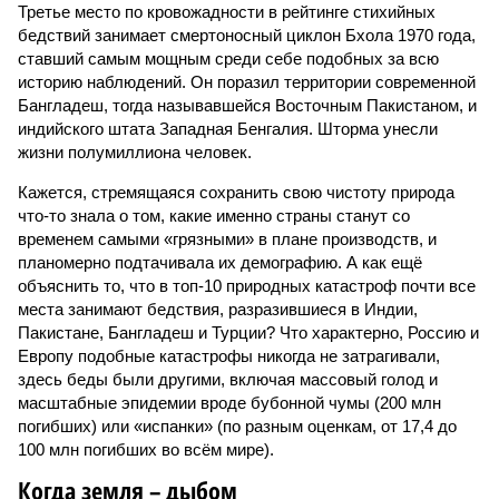
Третье место по кровожадности в рейтинге стихийных
бедствий занимает смертоносный циклон Бхола 1970 года,
ставший самым мощным среди себе подобных за всю
историю наблюдений. Он поразил территории современной
Бангладеш, тогда называвшейся Восточным Пакистаном, и
индийского штата Западная Бенгалия. Шторма унесли
жизни полумиллиона человек.
Кажется, стремящаяся сохранить свою чистоту природа
что-то знала о том, какие именно страны станут со
временем самыми «грязными» в плане производств, и
планомерно подтачивала их демографию. А как ещё
объяснить то, что в топ-10 природных катастроф почти все
места занимают бедствия, разразившиеся в Индии,
Пакистане, Бангладеш и Турции? Что характерно, Россию и
Европу подобные катастрофы никогда не затрагивали,
здесь беды были другими, включая массовый голод и
масштабные эпидемии вроде бубонной чумы (200 млн
погибших) или «испанки» (по разным оценкам, от 17,4 до
100 млн погибших во всём мире).
Когда земля – дыбом