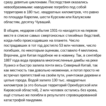
сразу девятью циклонами. Последствия оказались
невообразимыми: наводнение погребло под собой
территорию в 180 тыс. квадратных километров, что равно
по площади Карелии, шести Курским или Калужским
областям, десятку Чуваший.
В общем, недаром события 1931-го находятся на первом
месте в списке самых смертоносных стихийных бедствий,
когда-либо происходивших на планете. Число
пострадавших в тот год достигло 53 млн человек, число
погибших, по некоторым оценкам, составило 4 миллиона.
Впрочем, для Китая подобное не в новинку. Так, в сентябре
1887 года вода прорвала многочисленные дамбы на реке
Хуанхэ и быстро залила почти весь Северный Китай, так
как местность там довольно низменная, и потоп просто не
встречал препятствий на своём пути, уничтожая деревни и
целые города. Водой залило 130 тыс. квадратных
километров (а это больше территорий Оренбургской или
Кировской областей), 2 млн человек остались без крова,
ещё столько же погибли в результате спровоцированной
катастрофой пандемии.