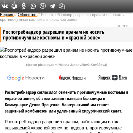
0
1
1
Федеральный выпуск
Версия
//
Общество
//
Роспотребнадзор разрешил врачам не носить
противочумные костюмы в «красной зоне»
2415
Роспотребнадзор разрешил врачам не носить
противочумные костюмы в «красной зоне»
(фото: pixabay.com/Helena Jankovičová Kováčová)
Роспотребнадзор согласился отменить противочумные костюмы в
«красной зоне», об этом заявил главврач больницы в
Коммунарке Денис Проценко. Альтернативой им станет
защитный комбинезон или удлиненный хирургический халат.
Роспотребнадзор разрешил врачам, работающим в так
называемой «красной зоне» не надевать противочумные