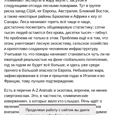
Упоминают эксперты и жару вкупе с засухой и
следующими отсюда лесными пожарами. Тут в группе
риска запад США, юг Европы, Австралия, Ближний Восток,
а также некоторые районы Бразилии и Африки к югу от
Сахары. Леса начинают гореть всё чаще и чаще,
достаточно посмотреть общемировую статистику; сотни
тысяч людей остаются без крова, десятки тысяч – гибнут.
Но проблема не только в этом. Проблема ещё и в том, что
огонь уничтожает лесную экосистему, сельское хозяйство
и кропотливо созданную человеком инфраструктуру.
Учитывая то, что пожары начинают становиться чуть ли не
ежегодной реальностью на фоне глобального потепления,
год за годом их будет всё больше, и здесь уже среди
прочего в большой опасности Европа. Небывалая жара,
зафиксированная в этом и прошлом годах в Италии и во
Франции, тому лучшее подтверждение.
Есть в перечне A-Z Animals и экзотика, впрочем, не менее
смертоносная. Это, в частности, «лимнические
извержения», о которых мало кто слышал. Речь идёт о
явлениях, когда большое количество углекислого газа
Продолжая работу с сайтом вы даете
внезапно вырывается из глубин озёр, образуя невидимое