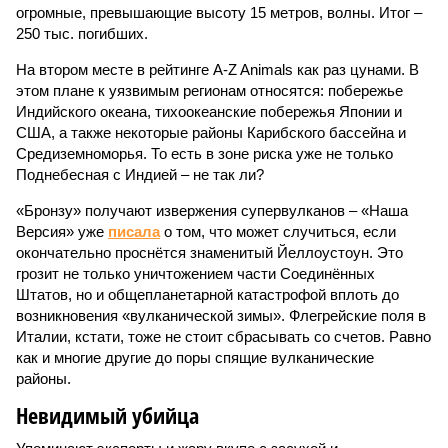
огромные, превышающие высоту 15 метров, волны. Итог –
250 тыс. погибших.
На втором месте в рейтинге A-Z Animals как раз цунами. В
этом плане к уязвимым регионам относятся: побережье
Индийского океана, тихо­океанские побережья Японии и
США, а также некоторые районы Карибского бассейна и
Средиземноморья. То есть в зоне риска уже не только
Поднебесная с Индией – не так ли?
«Бронзу» получают извержения супервулканов – «Наша
Версия» уже
писала
о том, что может случиться, если
окончательно проснётся знаменитый Йеллоустоун. Это
грозит не только уничтожением части Соединённых
Штатов, но и общепланетарной катастрофой вплоть до
возникновения «вулканической зимы». Флегрейские поля в
Италии, кстати, тоже не стоит сбрасывать со счетов. Равно
как и многие другие до поры спящие вулканические
районы.
Невидимый убийца