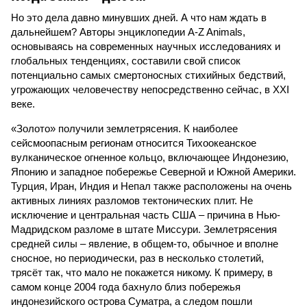
Но это дела давно минувших дней. А что нам ждать в
дальнейшем? Авторы энциклопедии A-Z Animals,
основываясь на современных научных исследованиях и
глобальных тенденциях, составили свой список
потенциально самых смертоносных стихийных бедствий,
угрожающих человечеству непосредственно сейчас, в XXI
веке.
«Золото» получили землетрясения. К наиболее
сейсмоопасным регионам относится Тихоокеанское
вулканическое огненное кольцо, включающее Индонезию,
Японию и западное побережье Северной и Южной Америки.
Турция, Иран, Индия и Непал также расположены на очень
активных линиях разломов тектонических плит. Не
исключение и центральная часть США – причина в Нью-
Мадридском разломе в штате Миссури. Землетрясения
средней силы – явление, в общем-то, обычное и вполне
сносное, но периодически, раз в несколько столетий,
трясёт так, что мало не покажется никому. К примеру, в
самом конце 2004 года бахнуло близ побережья
индонезийского острова Суматра, а следом пошли