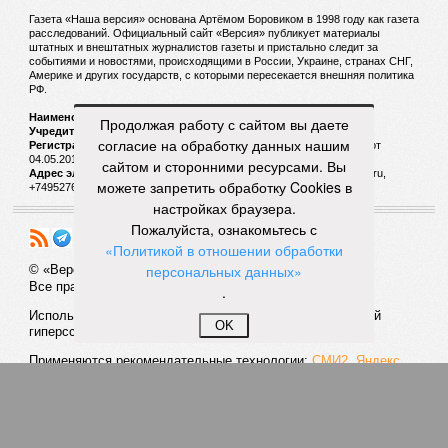
Газета «Наша версия» основана Артёмом Боровиком в 1998 году как газета
расследований. Официальный сайт «Версия» публикует материалы
штатных и внештатных журналистов газеты и пристально следит за
событиями и новостями, происходящими в России, Украине, странах СНГ,
Америке и других государств, с которыми пересекается внешняя политика
РФ.
Наименование:
Cетевое издание «Версия»
Продолжая работу с сайтом вы даете
Учредитель:
ООО «Версия»,
Главный редактор:
Горевой Р. Г.
согласие на обработку данных нашим
Регистрационный номер Роскомнадзора:
ЭЛ № ФС 77 - 72681 от
04.05.2018 г.
сайтом и сторонними ресурсами. Вы
Адрес электронной почты и телефон редакции:
versia@versia.ru,
можете запретить обработку Cookies в
+74952760348
настройках браузера.
Пожалуйста, ознакомьтесь с
«Политикой в отношении обработки
персональных данных»
© «Версия»
18+
Все права защищены
.
Использование материалов «Версии» без индексируемой
OK
гиперссылки запрещено
Применяются рекомендательные технологии:
СМИ2, Яндекс,
Инфокс
Политика конфиденциальности