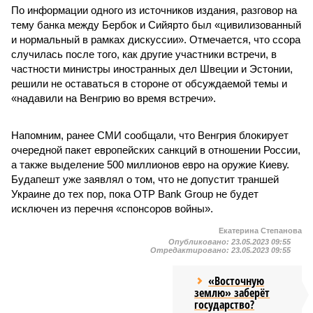
По информации одного из источников издания, разговор на
тему банка между Бербок и Сийярто был «цивилизованный
и нормальный в рамках дискуссии». Отмечается, что ссора
случилась после того, как другие участники встречи, в
частности министры иностранных дел Швеции и Эстонии,
решили не оставаться в стороне от обсуждаемой темы и
«надавили на Венгрию во время встречи».
Напомним, ранее СМИ сообщали, что Венгрия блокирует
очередной пакет европейских санкций в отношении России,
а также выделение 500 миллионов евро на оружие Киеву.
Будапешт уже заявлял о том, что не допустит траншей
Украине до тех пор, пока OTP Bank Group не будет
исключен из перечня «спонсоров войны».
Екатерина Степанова
Опубликовано:
23.05.2023 09:55
Отредактировано:
23.05.2023 09:55
«Восточную
землю» заберёт
государство?