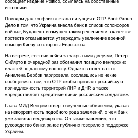
сообщает издание Politico, ссылаясь на собственные
источники.
Поводом для конфликта стала ситуация с OTP Bank Group.
Дело в том, что Украина внесла банк в список «спонсоров
войны», Будапешт возмущен таким решением и в качестве
протеста отказывается утверждать увеличение военной
помощи Киеву со стороны Евросоюза.
На встрече, состоявшейся за закрытыми дверями, Петер
Сийярто в очередной раз обозначил позицию венгерских
властей по данному вопросу. Однако в ответ на это
Анналена Бербок парировала, сославшись не некие
сообщения о том, что OTP якобы признает российскую
принадлежность территорий ЛНР и ДНР, а также
«предоставляет кредитные линии российским солдатам».
Глава МИД Венгрии отверг озвученные обвинения, указав
на некорректность подобного рода заявлений, о чем банк
уже заявлял неоднократно. Он также напомнил, что
руководство банка ранее публично говорило о поддержке
Украины.