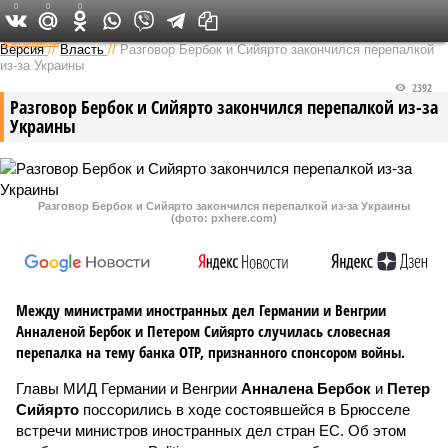
0
0
0
Федеральный выпуск
Версия
//
Власть
//
Разговор Бербок и Сийярто закончился перепалкой
из-за Украины
2392
Разговор Бербок и Сийярто закончился перепалкой из-за
Украины
Разговор Бербок и Сийярто закончился перепалкой из-за Украины
(фото: pxhere.com)
Между министрами иностранных дел Германии и Венгрии
Анналеной Бербок и Петером Сийярто случилась словесная
перепалка на тему банка OTP, признанного спонсором войны.
Главы МИД Германии и Венгрии
Анналена Бербок
и
Петер
Сийярто
поссорились в ходе состоявшейся в Брюсселе
встречи министров иностранных дел стран ЕС. Об этом