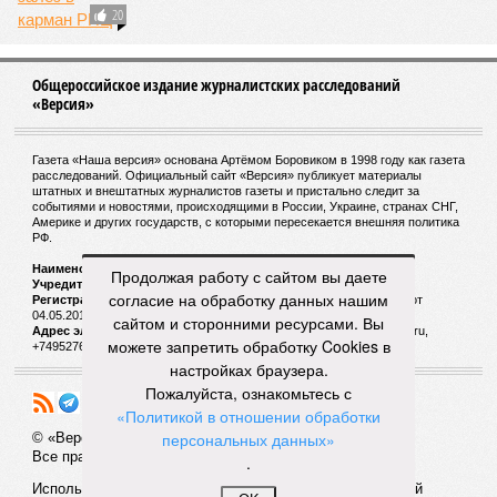
20
Общероссийское издание журналистских расследований
«Версия»
Газета «Наша версия» основана Артёмом Боровиком в 1998 году как газета
расследований. Официальный сайт «Версия» публикует материалы
штатных и внештатных журналистов газеты и пристально следит за
событиями и новостями, происходящими в России, Украине, странах СНГ,
Америке и других государств, с которыми пересекается внешняя политика
РФ.
Наименование:
Cетевое издание «Версия»
Продолжая работу с сайтом вы даете
Учредитель:
ООО «Версия»,
Главный редактор:
Горевой Р. Г.
согласие на обработку данных нашим
Регистрационный номер Роскомнадзора:
ЭЛ № ФС 77 - 72681 от
04.05.2018 г.
сайтом и сторонними ресурсами. Вы
Адрес электронной почты и телефон редакции:
versia@versia.ru,
можете запретить обработку Cookies в
+74952760348
настройках браузера.
Пожалуйста, ознакомьтесь с
«Политикой в отношении обработки
персональных данных»
© «Версия»
18+
Все права защищены
.
Использование материалов «Версии» без индексируемой