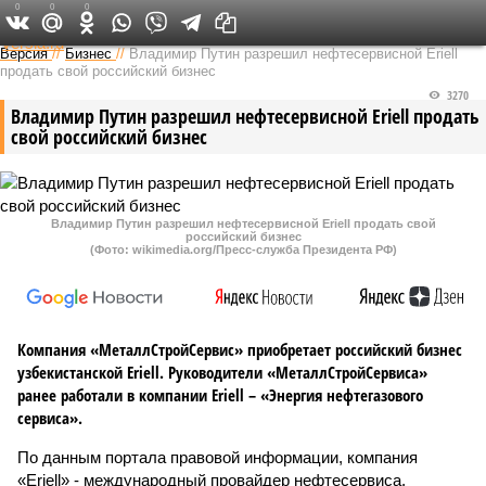
0
0
0
Федеральный выпуск
Версия
//
Бизнес
//
Владимир Путин разрешил нефтесервисной Eriell
продать свой российский бизнес
3270
Владимир Путин разрешил нефтесервисной Eriell продать
свой российский бизнес
Владимир Путин разрешил нефтесервисной Eriell продать свой
российский бизнес
(Фото: wikimedia.org/Пресс-служба Президента РФ)
Компания «МеталлСтройСервис» приобретает российский бизнес
узбекистанской Eriell. Руководители «МеталлСтройСервиса»
ранее работали в компании Eriell – «Энергия нефтегазового
сервиса».
По данным портала правовой информации, компания
«Eriell» - международный провайдер нефтесервиса,