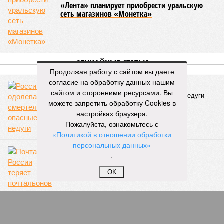
«Лента» планирует приобрести уральскую
сеть магазинов «Монетка»
СЛУЧАЙНЫЕ СТАТЬИ
Продолжая работу с сайтом вы даете
согласие на обработку данных нашим
Заразы к заразам
сайтом и сторонними ресурсами. Вы
Россию одолевают смертельно опасные недуги
можете запретить обработку Cookies в
настройках браузера.
Пожалуйста, ознакомьтесь с
«Политикой в отношении обработки
персональных данных»
Доторговались
.
Почта России теряет почтальонов
OK
«Вольный город Черноморск»
Украинские власти превратят Одессу в зону