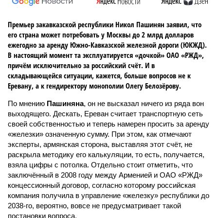
Премьер закавказской республики Никол Пашинян заявил, что
его страна может потребовать у Москвы до 2 млрд долларов
ежегодно за аренду Южно-Кавказской железной дороги (ЮКЖД).
В настоящий момент та эксплуатируется «дочкой» ОАО «РЖД»,
причём исключительно за российский счёт. И в
складывающейся ситуации, кажется, больше вопросов не к
Еревану, а к гендиректору монополии Олегу Белозёрову.
По мнению
Пашиняна
, он не высказал ничего из ряда вон
выходящего. Дескать, Ереван считает транспортную сеть
своей собственностью и теперь намерен просить за аренду
«железки» означенную сумму. При этом, как отмечают
эксперты, армянская сторона, выставляя этот счёт, не
раскрыла методику его калькуляции, то есть, получается,
взяла цифры с потолка. Отдельно стоит отметить, что
заключённый в 2008 году между Арменией и ОАО «РЖД»
концессионный договор, согласно которому российская
компания получила в управление «железку» республики до
2038-го, вероятно, вовсе не предусматривает такой
постановки вопроса.