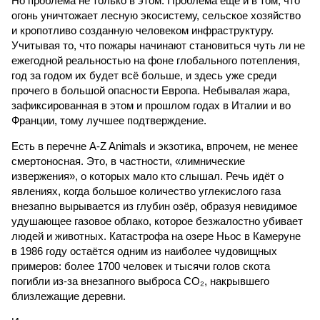
Но проблема не только в этом. Проблема ещё и в том, что
огонь уничтожает лесную экосистему, сельское хозяйство
и кропотливо созданную человеком инфраструктуру.
Учитывая то, что пожары начинают становиться чуть ли не
ежегодной реальностью на фоне глобального потепления,
год за годом их будет всё больше, и здесь уже среди
прочего в большой опасности Европа. Небывалая жара,
зафиксированная в этом и прошлом годах в Италии и во
Франции, тому лучшее подтверждение.
Есть в перечне A-Z Animals и экзотика, впрочем, не менее
смертоносная. Это, в частности, «лимнические
извержения», о которых мало кто слышал. Речь идёт о
явлениях, когда большое количество углекислого газа
внезапно вырывается из глубин озёр, образуя невидимое
удушающее газовое облако, которое безжалостно убивает
людей и животных. Катастрофа на озере Ньос в Камеруне
в 1986 году остаётся одним из наиболее чудовищных
примеров: более 1700 человек и тысячи голов скота
погибли из-за внезапного выброса CO₂, накрывшего
близлежащие деревни.