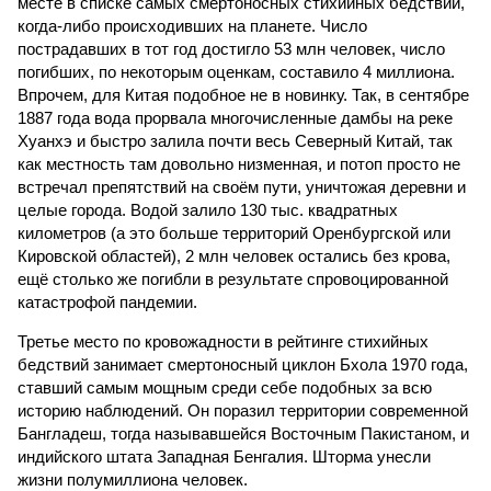
месте в списке самых смертоносных стихийных бедствий,
когда-либо происходивших на планете. Число
пострадавших в тот год достигло 53 млн человек, число
погибших, по некоторым оценкам, составило 4 миллиона.
Впрочем, для Китая подобное не в новинку. Так, в сентябре
1887 года вода прорвала многочисленные дамбы на реке
Хуанхэ и быстро залила почти весь Северный Китай, так
как местность там довольно низменная, и потоп просто не
встречал препятствий на своём пути, уничтожая деревни и
целые города. Водой залило 130 тыс. квадратных
километров (а это больше территорий Оренбургской или
Кировской областей), 2 млн человек остались без крова,
ещё столько же погибли в результате спровоцированной
катастрофой пандемии.
Третье место по кровожадности в рейтинге стихийных
бедствий занимает смертоносный циклон Бхола 1970 года,
ставший самым мощным среди себе подобных за всю
историю наблюдений. Он поразил территории современной
Бангладеш, тогда называвшейся Восточным Пакистаном, и
индийского штата Западная Бенгалия. Шторма унесли
жизни полумиллиона человек.