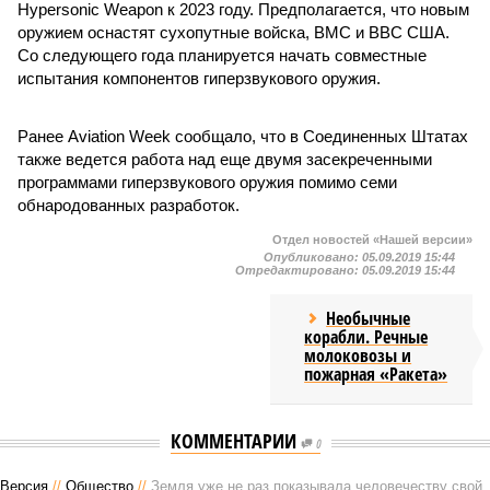
Hypersonic Weapon к 2023 году. Предполагается, что новым
оружием оснастят сухопутные войска, ВМС и ВВС США.
Со следующего года планируется начать совместные
испытания компонентов гиперзвукового оружия.
Ранее Aviation Week сообщало, что в Соединенных Штатах
также ведется работа над еще двумя засекреченными
программами гиперзвукового оружия помимо семи
обнародованных разработок.
Отдел новостей «Нашей версии»
Опубликовано:
05.09.2019 15:44
Отредактировано:
05.09.2019 15:44
Необычные
корабли. Речные
молоковозы и
пожарная «Ракета»
КОММЕНТАРИИ
0
Версия
//
Общество
//
Земля уже не раз показывала человечеству свой