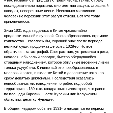
у нас назвали бы тридцатью тремя несчастьями. Страну
последовательно поразили: многолетняя засуха, страшный
паводок, невероятные ливни. Несколько миллионов
человек не пережили этот разгул стихий. Вот что тогда
приключилось.
Зима 1931 года выдалась в Китае чрезвычайно
продолжительной и суровой. Снега образовалось огромное
количество – казалось бы, хороший знак после периода
великой суши, продолжавшегося с 1928-го. Но всё
обратилось катастрофой. Снег растаял, устремился в реки,
начался небывалый паводок, быстро обернувшийся
страшным наводнением, которое обильные весенние ливни
только усугубили. К июню всё это преобразовалось в
массовый потоп, в июле же Китай в дополнение накрыло
сразу девятью циклонами. Последствия оказались
невообразимыми: наводнение погребло под собой
территорию в 180 тыс. квадратных километров, что равно
по площади Карелии, шести Курским или Калужским
областям, десятку Чуваший.
В общем, недаром события 1931-го находятся на первом