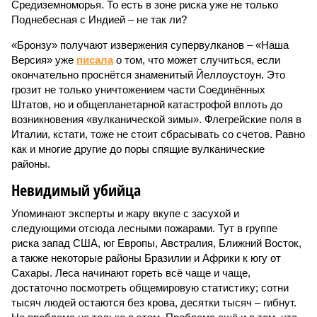
Средиземноморья. То есть в зоне риска уже не только
Поднебесная с Индией – не так ли?
«Бронзу» получают извержения супервулканов – «Наша
Версия» уже
писала
о том, что может случиться, если
окончательно проснётся знаменитый Йеллоустоун. Это
грозит не только уничтожением части Соединённых
Штатов, но и общепланетарной катастрофой вплоть до
возникновения «вулканической зимы». Флегрейские поля в
Италии, кстати, тоже не стоит сбрасывать со счетов. Равно
как и многие другие до поры спящие вулканические
районы.
Невидимый убийца
Упоминают эксперты и жару вкупе с засухой и
следующими отсюда лесными пожарами. Тут в группе
риска запад США, юг Европы, Австралия, Ближний Восток,
а также некоторые районы Бразилии и Африки к югу от
Сахары. Леса начинают гореть всё чаще и чаще,
достаточно посмотреть общемировую статистику; сотни
тысяч людей остаются без крова, десятки тысяч – гибнут.