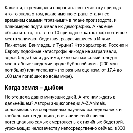
Кажется, стремящаяся сохранить свою чистоту природа
что-то знала о том, какие именно страны станут со
временем самыми «грязными» в плане производств, и
планомерно подтачивала их демографию. А как ещё
объяснить то, что в топ-10 природных катастроф почти все
места занимают бедствия, разразившиеся в Индии,
Пакистане, Бангладеш и Турции? Что характерно, Россию и
Европу подобные катастрофы никогда не затрагивали,
здесь беды были другими, включая массовый голод и
масштабные эпидемии вроде бубонной чумы (200 млн
погибших) или «испанки» (по разным оценкам, от 17,4 до
100 млн погибших во всём мире).
Когда земля – дыбом
Но это дела давно минувших дней. А что нам ждать в
дальнейшем? Авторы энциклопедии A-Z Animals,
основываясь на современных научных исследованиях и
глобальных тенденциях, составили свой список
потенциально самых смертоносных стихийных бедствий,
угрожающих человечеству непосредственно сейчас, в XXI