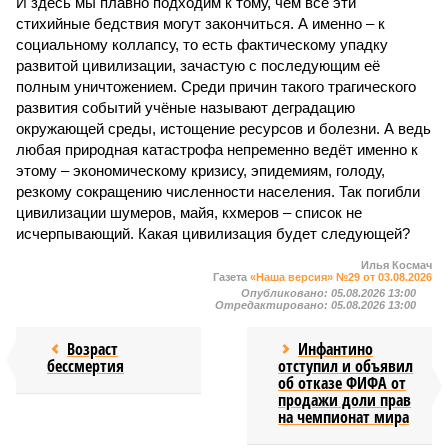
И здесь мы плавно подходим к тому, чем все эти
стихийные бедствия могут закончиться. А именно – к
социальному коллапсу, то есть фактическому упадку
развитой цивилизации, зачастую с последующим её
полным уничтожением. Среди причин такого трагического
развития событий учёные называют деградацию
окружающей среды, истощение ресурсов и болезни. А ведь
любая природная катастрофа непременно ведёт именно к
этому – экономическому кризису, эпидемиям, голоду,
резкому сокращению численности населения. Так погибли
цивилизации шумеров, майя, кхмеров – список не
исчерпывающий. Какая цивилизация будет следующей?
Илья Космач
Газета
«Наша версия» №29 от 03.08.2026
Опубликовано:
05.08.2026 13:00
Отредактировано:
05.08.2026 13:00
Возраст
Инфантино
бессмертия
отступил и объявил
об отказе ФИФА от
продажи доли прав
на чемпионат мира