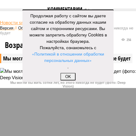
КОММЕНТАРИИ
0
Продолжая работу с сайтом вы даете
согласие на обработку данных нашим
Новости smi2.ru
сайтом и сторонними ресурсами. Вы
Версия
//
Общество
//
Мы могли бы жить сотни лет, но этого никогда не
будет
можете запретить обработку Cookies в
256
настройках браузера.
Возраст бессмертия
Пожалуйста, ознакомьтесь с
«Политикой в отношении обработки
Мы могли бы жить сотни лет, но этого никогда не будет
персональных данных»
.
OK
Мы могли бы жить сотни лет, но этого никогда не будет (фото: Deep
Vision)
Как бы мы ни старались, достигнуть бессмертия у человека не
получится никогда, даже при самых совершенных технологиях и
самой совершенной медицине. Точку в многолетних дебатах о
долголетии поставило новое исследование российских учёных: в