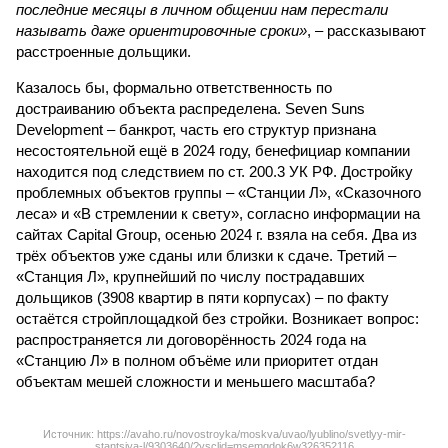
последние месяцы в личном общении нам перестали
называть даже ориентировочные сроки»
, – рассказывают
расстроенные дольщики.
Казалось бы, формально ответственность по
достраиванию объекта распределена. Seven Suns
Development – банкрот, часть его структур признана
несостоятельной ещё в 2024 году, бенефициар компании
находится под следствием по ст. 200.3 УК РФ. Достройку
проблемных объектов группы – «Станции Л», «Сказочного
леса» и «В стремлении к свету», согласно информации на
сайтах Capital Group, осенью 2024 г. взяла на себя. Два из
трёх объектов уже сданы или близки к сдаче. Третий –
«Станция Л», крупнейший по числу пострадавших
дольщиков (3908 квартир в пяти корпусах) – по факту
остаётся стройплощадкой без стройки. Возникает вопрос:
распространяется ли договорённость 2024 года на
«Станцию Л» в полном объёме или приоритет отдан
объектам мешей сложности и меньшего масштаба?
Источник: https://avaho.ru/novostroyka/moskva/uvao/lyublino/svetlyy-mir-
stantsiya-l/9303640/?ysclid=msemqdok6w326352116