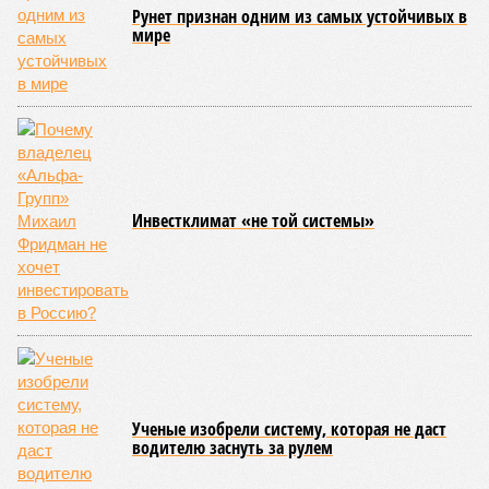
единственной, где в пределах Солнечной системы есть
полноценная жизнь, но Земля также регулярно пытается
эту жизнь уничтожить. Так уж вышло, что внутренние
процессы на планете включают в себя всевозможные
геологические, метеорологические и физические явления,
которые для человека довольно опасны. Или попросту
смертельны. И вот несколько тому примеров.
Все стихии сразу
Около 100 лет назад в Поднебесной приключилось то, что
у нас назвали бы тридцатью тремя несчастьями. Страну
последовательно поразили: многолетняя засуха, страшный
паводок, невероятные ливни. Несколько миллионов
человек не пережили этот разгул стихий. Вот что тогда
приключилось.
Зима 1931 года выдалась в Китае чрезвычайно
продолжительной и суровой. Снега образовалось огромное
количество – казалось бы, хороший знак после периода
великой суши, продолжавшегося с 1928-го. Но всё