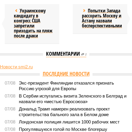
Украинскому
Попытки Запада
кандидату в
рассорить Москву и
конгресс США
Астану назвали
запретили
бесперспективными
приходить на пляж
после драки
КОММЕНТАРИИ
0
Новости smi2.ru
Версия
//
Общество
//
Земля уже не раз показывала человечеству свой
крутой нрав – когда покажет снова?
761
Последние времена
Земля уже не раз показывала человечеству свой крутой
нрав – когда покажет снова?
Земля уже не раз показывала человечеству свой крутой нрав – когда