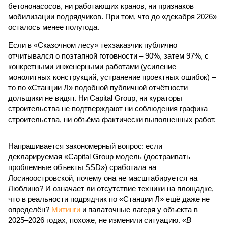
бетононасосов, ни работающих кранов, ни признаков
мобилизации подрядчиков. При том, что до «декабря 2026»
осталось менее полугода.
Если в «Сказочном лесу» техзаказчик публично
отчитывался о поэтапной готовности – 90%, затем 97%, с
конкретными инженерными работами (усиление
монолитных конструкций, устранение проектных ошибок) –
то по «Станции Л» подобной публичной отчётности
дольщики не видят. Ни Capital Group, ни кураторы
строительства не подтверждают ни соблюдения графика
строительства, ни объёма фактически выполненных работ.
Напрашивается закономерный вопрос: если
декларируемая «Capital Group модель (достраивать
проблемные объекты SSD») сработала на
Лосиноостровской, почему она не масштабируется на
Люблино? И означает ли отсутствие техники на площадке,
что в реальности подрядчик по «Станции Л» ещё даже не
определён?
Митинги
и палаточные лагеря у объекта в
2025–2026 годах, похоже, не изменили ситуацию.
«В