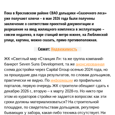
Пока в Ярославском районе СВАО дольщики «Сказочного леса»
уже получают ключи – в мае 2026 года были получены
заключение о соответствии проектной документации и
разрешение на ввод жилищного комплекса в эксплуатацию –
совсем недалеко, в паре станций метро южнее, на Люблинской
улице, картина, можно сказать, прямо противоположная.
Сюжет:
Недвижимость
ЖК «Светлый мир «Станция Л»: та же группа компаний-
банкрот Seven Suns Development, та же
анонсированная
схема достройки через Capital Group осенью 2024 года, но
за прошедшие два года результатов, по словам дольщиков,
практически не видно. По
информации
из профильных
порталов, первую очередь ЖК строители обещают сдать к
декабрю 2026 г., вторую – к марту 2028-го. Но никто при
этом из кураторов стройки не задается вопросом: как эти
сроки должны материализоваться? На строительной
площадке, по свидетельствам дольщиков, регулярно
бывающих у забора, какая-либо техника отсутствует. Ни