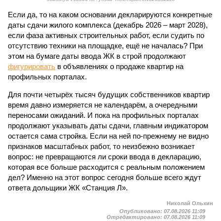
Если да, то на каком основании декларируются конкретные
даты сдачи жилого комплекса (декабрь 2026 – март 2028),
если фаза активных строительных работ, если судить по
отсутствию техники на площадке, ещё не началась? При
этом на бумаге даты ввода ЖК в строй продолжают
фигурировать
в объявлениях о продаже квартир на
профильных порталах.
Для почти четырёх тысяч будущих собственников квартир
время давно измеряется не календарём, а очередными
переносами ожиданий. И пока на профильных порталах
продолжают указывать даты сдачи, главным индикатором
остается сама стройка. Если на ней по-прежнему не видно
признаков масштабных работ, то неизбежно возникает
вопрос: не превращаются ли сроки ввода в декларацию,
которая все больше расходится с реальным положением
дел? Именно на этот вопрос сегодня больше всего ждут
ответа дольщики ЖК «Станция Л».
Николай Ольхин
Опубликовано:
07.08.2026 11:09
Отредактировано:
07.08.2026 11:09