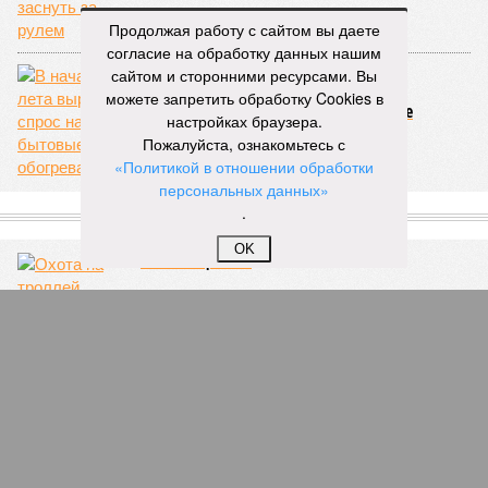
обратилось катастрофой. Снег растаял, устремился в реки,
начался небывалый паводок, быстро обернувшийся
Продолжая работу с сайтом вы даете
страшным наводнением, которое обильные весенние ливни
согласие на обработку данных нашим
только усугубили. К июню всё это преобразовалось в
сайтом и сторонними ресурсами. Вы
массовый потоп, в июле же Китай в дополнение накрыло
можете запретить обработку Cookies в
сразу девятью циклонами. Последствия оказались
настройках браузера.
невообразимыми: наводнение погребло под собой
Пожалуйста, ознакомьтесь с
территорию в 180 тыс. квадратных километров, что равно
«Политикой в отношении обработки
по площади Карелии, шести Курским или Калужским
персональных данных»
областям, десятку Чуваший.
.
В общем, недаром события 1931-го находятся на первом
OK
месте в списке самых смертоносных стихийных бедствий,
когда-либо происходивших на планете. Число
пострадавших в тот год достигло 53 млн человек, число
погибших, по некоторым оценкам, составило 4 миллиона.
Впрочем, для Китая подобное не в новинку. Так, в сентябре
1887 года вода прорвала многочисленные дамбы на реке
Хуанхэ и быстро залила почти весь Северный Китай, так
как местность там довольно низменная, и потоп просто не
встречал препятствий на своём пути, уничтожая деревни и
целые города. Водой залило 130 тыс. квадратных