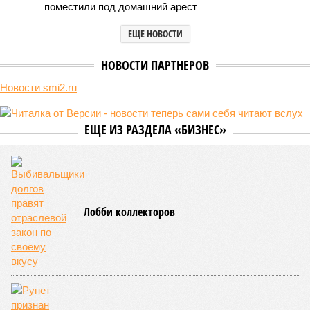
покажет снова? (фото: АР-ТАСС)
Природа постоянно вступает в противоречие с нами. Ведь пока
она стремится всё на планете держать в балансе, человечество
не особенно церемонится с окружающей средой. Самые
массовые катастрофы в прошлом – какими они были? Какие
ждут нас со дня на день и чем грозят?
Рассказ
Стивена Кинга
, в котором описывались
последствия очередного апокалипсиса, искусственно
вызванного группой биологов, называется «Конец всей
этой мерзости». В реальной жизни участия пытливых
исследователей в организации конца света может не
понадобиться: природа сама разберётся, как и где
уменьшить масштабы человеческой популяции.
(фото: en.wikipedia.org)
Да, наша любимая маленькая планета может быть