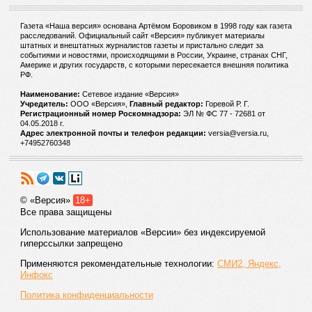
Газета «Наша версия» основана Артёмом Боровиком в 1998 году как газета
расследований. Официальный сайт «Версия» публикует материалы
штатных и внештатных журналистов газеты и пристально следит за
событиями и новостями, происходящими в России, Украине, странах СНГ,
Америке и других государств, с которыми пересекается внешняя политика
РФ.
Наименование:
Cетевое издание «Версия»
Учредитель:
ООО «Версия»,
Главный редактор:
Горевой Р. Г.
Регистрационный номер Роскомнадзора:
ЭЛ № ФС 77 - 72681 от
04.05.2018 г.
Адрес электронной почты и телефон редакции:
versia@versia.ru,
+74952760348
© «Версия»
18+
Все права защищены
Использование материалов «Версии» без индексируемой
гиперссылки запрещено
Применяются рекомендательные технологии:
СМИ2, Яндекс,
Инфокс
Политика конфиденциальности