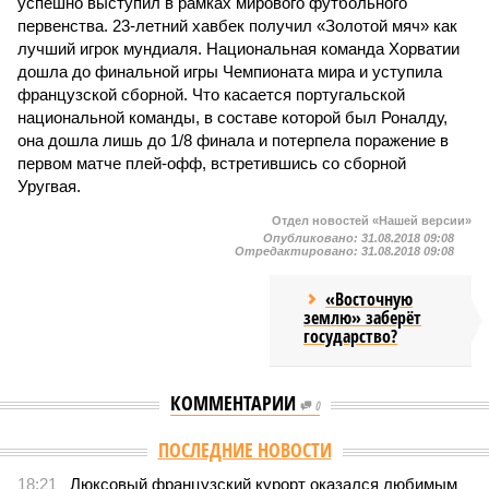
успешно выступил в рамках мирового футбольного
первенства. 23-летний хавбек получил «Золотой мяч» как
лучший игрок мундиаля. Национальная команда Хорватии
дошла до финальной игры Чемпионата мира и уступила
французской сборной. Что касается португальской
национальной команды, в составе которой был Роналду,
она дошла лишь до 1/8 финала и потерпела поражение в
первом матче плей-офф, встретившись со сборной
Уругвая.
Отдел новостей «Нашей версии»
Опубликовано:
31.08.2018 09:08
Отредактировано:
31.08.2018 09:08
«Восточную
землю» заберёт
государство?
КОММЕНТАРИИ
0
ПОСЛЕДНИЕ НОВОСТИ
18:21
Люксовый французский курорт оказался любимым