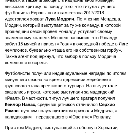
«Реал», а также играющего в национальной команде,
высказал критику по поводу того, что титула лучшего
футболиста Европы по итогам сезона 2017/2018
удостоился хорват
Лука Модрич
. По мнению Мендеша,
Модрич, который выступает за ту же команду, в которой
прошедший сезон провел Роналду, уступает своему
знаменитому коллеге. Мендеш напомнил, что Роналду
забил 15 мячей и привел «Реал» к очередной победе в Лиге
чемпионов, буквально «таща его на собственном горбу».
Также агент подчеркнул, что выбор в пользу Модрича
«смешон и позорен».
Футболисты получили индивидуальные награды по итогам
минувшего сезона во время церемонии жеребьевки
группового этапа престижного турнира. На пьедестале
оказались игроки, которые выступали за мадридский
«Реал». В частности, титул лучшего вратаря получил
Кейлор Навас
, среди защитников отличился
Серхио
Рамос
, лучшим полузащитником признали Модрича, а
нападающим – перешедшего в «Ювентус» Роналду.
При этом Модрич, выступающий за сборную Хорватии,