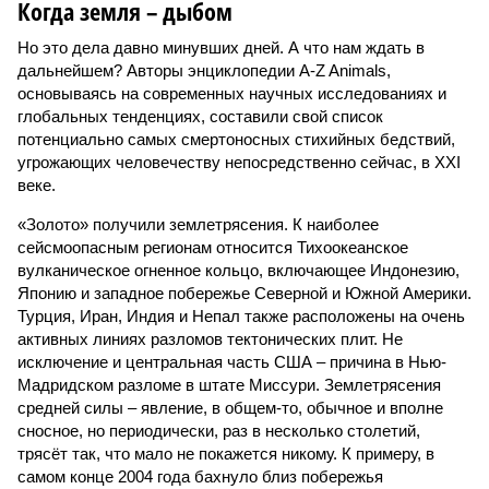
Когда земля – дыбом
Но это дела давно минувших дней. А что нам ждать в
дальнейшем? Авторы энциклопедии A-Z Animals,
основываясь на современных научных исследованиях и
глобальных тенденциях, составили свой список
потенциально самых смертоносных стихийных бедствий,
угрожающих человечеству непосредственно сейчас, в XXI
веке.
«Золото» получили землетрясения. К наиболее
сейсмоопасным регионам относится Тихоокеанское
вулканическое огненное кольцо, включающее Индонезию,
Японию и западное побережье Северной и Южной Америки.
Турция, Иран, Индия и Непал также расположены на очень
активных линиях разломов тектонических плит. Не
исключение и центральная часть США – причина в Нью-
Мадридском разломе в штате Миссури. Землетрясения
средней силы – явление, в общем-то, обычное и вполне
сносное, но периодически, раз в несколько столетий,
трясёт так, что мало не покажется никому. К примеру, в
самом конце 2004 года бахнуло близ побережья