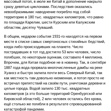
массовый потоп, в июле же Китай в дополнение накрыло
сразу девятью циклонами. Последствия оказались
невообразимыми: наводнение погребло под собой
территорию в 180 тыс. квадратных километров, что равно
по площади Карелии, шести Курским или Калужским
областям, десятку Чуваший.
В общем, недаром события 1931-го находятся на первом
месте в списке самых смертоносных стихийных бедствий,
когда-либо происходивших на планете. Число
пострадавших в тот год достигло 53 млн человек, число
погибших, по некоторым оценкам, составило 4 миллиона.
Впрочем, для Китая подобное не в новинку. Так, в сентябре
1887 года вода прорвала многочисленные дамбы на реке
Хуанхэ и быстро залила почти весь Северный Китай, так
как местность там довольно низменная, и потоп просто не
встречал препятствий на своём пути, уничтожая деревни и
целые города. Водой залило 130 тыс. квадратных
километров (а это больше территорий Оренбургской или
Кировской областей), 2 млн человек остались без крова,
ещё столько же погибли в результате спровоцированной
катастрофой пандемии.