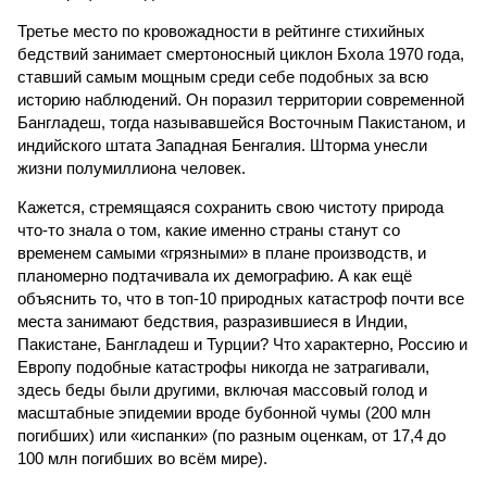
Третье место по кровожадности в рейтинге стихийных
бедствий занимает смертоносный циклон Бхола 1970 года,
ставший самым мощным среди себе подобных за всю
историю наблюдений. Он поразил территории современной
Бангладеш, тогда называвшейся Восточным Пакистаном, и
индийского штата Западная Бенгалия. Шторма унесли
жизни полумиллиона человек.
Кажется, стремящаяся сохранить свою чистоту природа
что-то знала о том, какие именно страны станут со
временем самыми «грязными» в плане производств, и
планомерно подтачивала их демографию. А как ещё
объяснить то, что в топ-10 природных катастроф почти все
места занимают бедствия, разразившиеся в Индии,
Пакистане, Бангладеш и Турции? Что характерно, Россию и
Европу подобные катастрофы никогда не затрагивали,
здесь беды были другими, включая массовый голод и
масштабные эпидемии вроде бубонной чумы (200 млн
погибших) или «испанки» (по разным оценкам, от 17,4 до
100 млн погибших во всём мире).