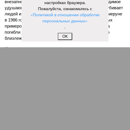
внезапно вырывается из глубин озёр, образуя невидимое
настройках браузера.
удушающее газовое облако, которое безжалостно убивает
Пожалуйста, ознакомьтесь с
людей и животных. Катастрофа на озере Ньос в Камеруне
«Политикой в отношении обработки
в 1986 году остаётся одним из наиболее чудовищных
персональных данных»
примеров: более 1700 человек и тысячи голов скота
.
погибли из-за внезапного выброса CO₂, накрывшего
OK
близлежащие деревни.
И здесь мы плавно подходим к тому, чем все эти
стихийные бедствия могут закончиться. А именно – к
социальному коллапсу, то есть фактическому упадку
развитой цивилизации, зачастую с последующим её
полным уничтожением. Среди причин такого трагического
развития событий учёные называют деградацию
окружающей среды, истощение ресурсов и болезни. А ведь
любая природная катастрофа непременно ведёт именно к
этому – экономическому кризису, эпидемиям, голоду,
резкому сокращению численности населения. Так погибли
цивилизации шумеров, майя, кхмеров – список не
исчерпывающий. Какая цивилизация будет следующей?
Илья Космач
Газета
«Наша версия» №29 от 03.08.2026