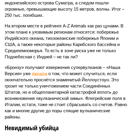
индонезийского острова Суматра, а следом пошли
огромные, превышающие высоту 15 метров, волны. Итог –
250 тыс. погибших.
На втором месте в рейтинге A-Z Animals как раз цунами. В
этом плане к уязвимым регионам относятся: побережье
Индийского океана, тихо­океанские побережья Японии и
США, а также некоторые районы Карибского бассейна и
Средиземноморья. То есть в зоне риска уже не только
Поднебесная с Индией – не так ли?
«Бронзу» получают извержения супервулканов – «Наша
Версия» уже
писала
о том, что может случиться, если
окончательно проснётся знаменитый Йеллоустоун. Это
грозит не только уничтожением части Соединённых
Штатов, но и общепланетарной катастрофой вплоть до
возникновения «вулканической зимы». Флегрейские поля в
Италии, кстати, тоже не стоит сбрасывать со счетов. Равно
как и многие другие до поры спящие вулканические
районы.
Невидимый убийца