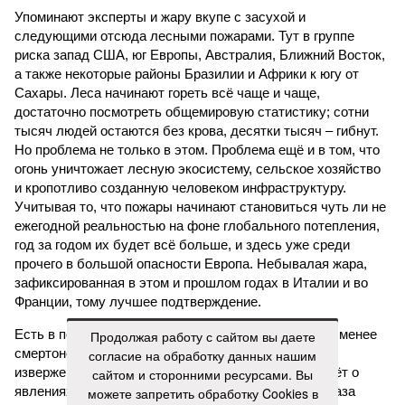
Упоминают эксперты и жару вкупе с засухой и
следующими отсюда лесными пожарами. Тут в группе
риска запад США, юг Европы, Австралия, Ближний Восток,
а также некоторые районы Бразилии и Африки к югу от
Сахары. Леса начинают гореть всё чаще и чаще,
достаточно посмотреть общемировую статистику; сотни
тысяч людей остаются без крова, десятки тысяч – гибнут.
Но проблема не только в этом. Проблема ещё и в том, что
огонь уничтожает лесную экосистему, сельское хозяйство
и кропотливо созданную человеком инфраструктуру.
Учитывая то, что пожары начинают становиться чуть ли не
ежегодной реальностью на фоне глобального потепления,
год за годом их будет всё больше, и здесь уже среди
прочего в большой опасности Европа. Небывалая жара,
зафиксированная в этом и прошлом годах в Италии и во
Франции, тому лучшее подтверждение.
Есть в перечне A-Z Animals и экзотика, впрочем, не менее
Продолжая работу с сайтом вы даете
смертоносная. Это, в частности, «лимнические
согласие на обработку данных нашим
извержения», о которых мало кто слышал. Речь идёт о
сайтом и сторонними ресурсами. Вы
явлениях, когда большое количество углекислого газа
можете запретить обработку Cookies в