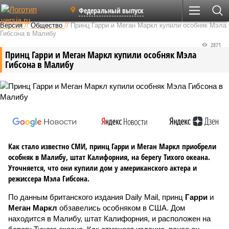
Федеральный выпуск
Версия
//
Общество
//
Принц Гарри и Меган Маркл купили особняк Мэла
Гибсона в Малибу
2871
Принц Гарри и Меган Маркл купили особняк Мэла
Гибсона в Малибу
Как стало известно СМИ, принц Гарри и Меган Маркл приобрели
особняк в Малибу, штат Калифорния, на берегу Тихого океана.
Уточняется, что они купили дом у американского актера и
режиссера Мэла Гибсона.
По данным британского издания Daily Mail, принц
Гарри
и
Меган Маркл
обзавелись особняком в США. Дом
находится в Малибу, штат Калифорния, и расположен на