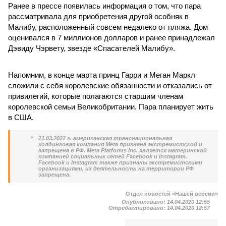
Ранее в прессе появилась информация о том, что пара
рассматривала для приобретения другой особняк в
Малибу, расположенный совсем недалеко от пляжа. Дом
оценивался в 7 миллионов долларов и ранее принадлежал
Дэвиду Чэрвету, звезде «Спасателей Малибу».
Напомним, в конце марта принц Гарри и Меган Маркл
сложили с себя королевские обязанности и отказались от
привилегий, которые полагаются старшим членам
королевской семьи Великобритании. Пара планирует жить
в США.
*
21.03.2022 г. американская транснациональная
холдинговая компания Meta признана экстремистской и
запрещена в РФ. Meta Platforms Inc. является материнской
компанией социальных сетей Facebook и Instagram.
Facebook и Instagram также признаны экстремистскими
организациями, их деятельность на территории РФ
запрещена.
Отдел новостей «Нашей версии»
Опубликовано:
14.04.2020 12:55
Отредактировано:
14.04.2020 12:57