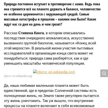
Природа постоянно вступает в противоречие с нами. Ведь пока
она стремится всё на планете держать в балансе, человечество
не особенно церемонится с окружающей средой. Самые
массовые катастрофы в прошлом – какими они были? Какие
ждут нас со дня на день и чем грозят?
Рассказ
Стивена Кинга
, в котором описывались
последствия очередного апокалипсиса, искусственно
вызванного группой биологов, называется «Конец всей
этой мерзости». В реальной жизни участия пытливых
исследователей в организации конца света может не
понадобиться: природа сама разберётся, как и где
уменьшить масштабы человеческой популяции.
(фото: en.wikipedia.org)
Да, наша любимая маленькая планета может быть
единственной, где в пределах Солнечной системы есть
полноценная жизнь, но Земля также регулярно пытается
эту жизнь уничтожить. Так уж вышло, что внутренние
процессы на планете включают в себя всевозможные