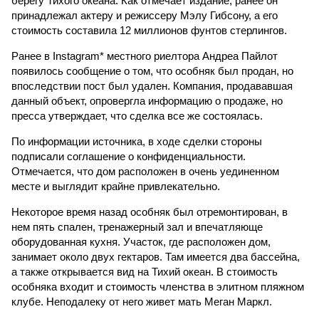
берегу Тихого океана. Как отмечает издание, ранее он
принадлежал актеру и режиссеру Мэлу Гибсону, а его
стоимость составила 12 миллионов фунтов стерлингов.
Ранее в Instagram* местного риелтора Андреа Пайлот
появилось сообщение о том, что особняк был продан, но
впоследствии пост был удален. Компания, продававшая
данный объект, опровергла информацию о продаже, но
пресса утверждает, что сделка все же состоялась.
По информации источника, в ходе сделки стороны
подписали соглашение о конфиденциальности.
Отмечается, что дом расположен в очень уединенном
месте и выглядит крайне привлекательно.
Некоторое время назад особняк был отремонтирован, в
нем пять спален, тренажерный зал и впечатляюще
оборудованная кухня. Участок, где расположен дом,
занимает около двух гектаров. Там имеется два бассейна,
а также открывается вид на Тихий океан. В стоимость
особняка входит и стоимость членства в элитном пляжном
клубе. Неподалеку от него живет мать Меган Маркл.