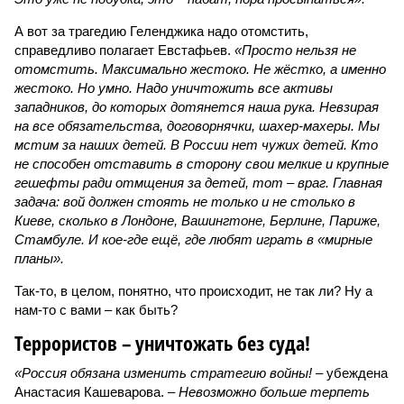
А вот за трагедию Геленджика надо отомстить,
справедливо полагает Евстафьев.
«Просто нельзя не
отомстить. Максимально жестоко. Не жёстко, а именно
жестоко. Но умно. Надо уничтожить все активы
западников, до которых дотянется наша рука. Невзирая
на все обязательства, договорнячки, шахер-махеры. Мы
мстим за наших детей. В России нет чужих детей. Кто
не способен отставить в сторону свои мелкие и крупные
гешефты ради отмщения за детей, тот – враг. Главная
задача: вой должен стоять не только и не столько в
Киеве, сколько в Лондоне, Вашингтоне, Берлине, Париже,
Стамбуле. И кое-где ещё, где любят играть в «мирные
планы».
Так-то, в целом, понятно, что происходит, не так ли? Ну а
нам-то с вами – как быть?
Террористов – уничтожать без суда!
«Россия обязана изменить стратегию войны!
– убеждена
Анастасия Кашеварова. –
Невозможно больше терпеть