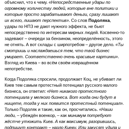
объяснил, что к чему.
«Непосредственные удары по
огромному количеству людей, которые вне политики и
которые просто зарабатывают деньги, сразу лишают
их всего, лишают перспектив»
. Со слов
Подоляка
,
удары по НПЗ не дают нужного эффекта, не бьют
непосредственно по интересам мирных людей. Косвенно-то
задевают – очереди за бензином, неопределённость, этого
не отнять. А вот склады с ширпотребом – другое дело.
«Ты
смотришь и наслаждаешься тем, что твой бизнес
умирает. Соответственно очень красивые картинки»
.
Взгляд из Киева – во всём своём извращённом
непотребстве.
Когда Подоляка спросили, продолжает Коц, не убивает ли
Киев тем самым протестный потенциал русского малого
бизнеса, он ответил:
«Нет никакого протестного
потенциала у мелкого бизнеса. Вот когда они будут в
нищете, тогда у них появится протестный потенциал».
Только Подоляк и такие, как он, просчитались.
«Наши
люди,
– убеждён военкор, –
как минимум потребуют
жёстче утюжить Киев. А как максимум, разорившись,
подпишут контракт – назло Киеву. Или закусят удила и