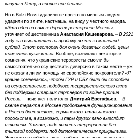
канула в Лету, а вполне при делах».
Но в Balzi Rossi ударили не просто по мирным людям –
ударили по элите, наотмашь, на виду у честного народа.
«Это один из самых дорогих ресторанов Москвы,
–
уточняет общественница
Анастасия Кашеварова
. –
В 2021
году его выставляли на продажу почти за миллиард
рублей. Этот ресторан для очень богатых людей, цены
там очень кусаются»
. Вообще, возникают некоторые
сомнения, что украинские террористы смогли бы
самостоятельно осуществить диверсию в таком месте – уж
не оказали ли им помощь их европейские покровители?
«Я
крайне сомневаюсь, чтобы ГУР и СБУ были бы способны
на осуществление подобного террористического акта
без поддержки старших партнёров по войне против
России,
– поясняет политолог
Дмитрий Евстафьев.
–
В
свете теракта в Москве продолжение функционирования
в России британского, германского, итальянского
посольства, а возможно, и пары других явно выглядит
излишним. Значит, надо лишить террористов баз
тыловой поддержки под дипломатическим прикрытием.
Это уже не побудка, это – набат, пора просыпаться».