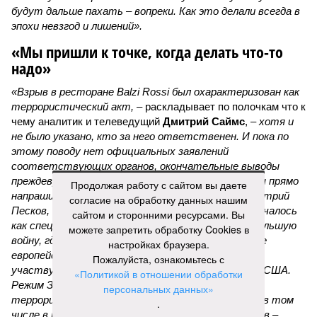
будут дальше пахать – вопреки. Как это делали всегда в
эпохи невзгод и лишений».
«Мы пришли к точке, когда делать что-то
надо»
«Взрыв в ресторане Balzi Rossi был охарактеризован как
террористический акт, –
раскладывает по полочкам что к
чему аналитик и телеведущий
Дмитрий Саймс
, –
хотя и
не было указано, кто за него ответственен. И пока по
этому поводу нет официальных заявлений
соответствующих органов, окончательные выводы
преждевременны. А вот предварительные выводы прямо
Продолжая работу с сайтом вы даете
напрашиваются. Россия, как недавно говорил Дмитрий
согласие на обработку данных нашим
Песков, находится в состоянии войны. То, что началось
сайтом и сторонними ресурсами. Вы
как специальная военная операция, переросло в большую
можете запретить обработку Cookies в
войну, где на стороне Украины участвуют многие
настройках браузера.
европейские государства – непосредственно
Пожалуйста, ознакомьтесь с
участвуют. И косвенно, но тоже существенно – США.
«Политикой в отношении обработки
Режим Зеленского неоднократно совершал
персональных данных»
террористические акты на территории России, в том
.
числе в Москве и Санкт-Петербурге. Среди жертв –