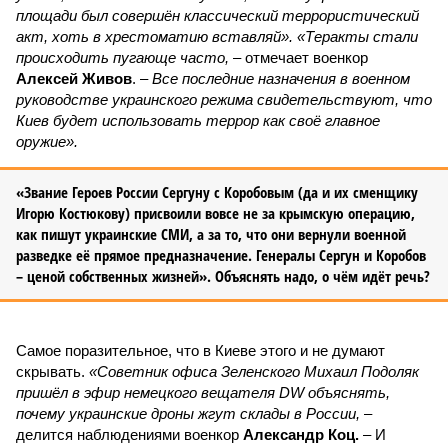
площади был совершён классический террористический
акт, хоть в хрестоматию вставляй». «Теракты стали
происходить пугающе часто,
– отмечает военкор
Алексей Живов
. –
Все последние назначения в военном
руководстве украинского режима свидетельствуют, что
Киев будет использовать террор как своё главное
оружие».
«Звание Героев России Сергуну с Коробовым (да и их сменщику
Игорю Костюкову) присвоили вовсе не за крымскую операцию,
как пишут украинские СМИ, а за то, что они вернули военной
разведке её прямое предназначение. Генералы Сергун и Коробов
– ценой собственных жизней». Объяснять надо, о чём идёт речь?
Самое поразительное, что в Киеве этого и не думают
скрывать.
«Советник офиса Зеленского Михаил Подоляк
пришёл в эфир немецкого вещателя DW объяснять,
почему украинские дроны жгут склады в России,
–
делится наблюдениями военкор
Александр Коц.
– И