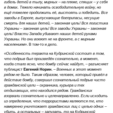
гибель детей в тылу, мирных – на пляже, спящих – у себя
в домах. Тяжело начинать освободительную войну, но
ещё тяжелее продолжить её, выстоять и победить. Все
заводы в Европе, выпускающие боеприпасы, несущие
смерть для наших детей, – законная цель! Вся логистика
Украины – законная цель! Все заводы Украины – законная
цель! Власти Запада убивают наших детей руками
Украины. Но они воюют не на фронте, а с мирным
населением»
. В том-то и дело.
«Особенность теракта на Кудринской состоит в том,
что подрыв был произведён сознательно, в момент,
когда стало ясно, что бомбу сейчас найдут,
– разъясняет
публицист
Евгений Норин
. –
Военных в этот момент
рядом не было. Таким образом, человек, который привёл в
действие бомбу, совершил сознательный подрыв чисто
гражданской цели – охранника, курьера и тех
отдыхающих, кто находился рядом. Гражданских
взорвали сознательно и целенаправленно. Если исходить
из определения, что террористами являются те, кто
намеренно уничтожает гражданских лиц с целью одних –
убить, а остальных – запугать, то на Кудринской