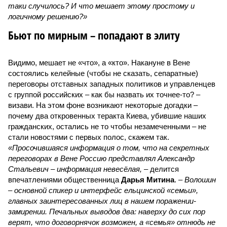
таки случилось? И что мешает этому простому и
логичному решению?»
Бьют по мирным – попадают в элиту
Видимо, мешает не «что», а «кто». Накануне в Вене
состоялись келейные (чтобы не сказать, сепаратные)
переговоры отставных западных политиков и управленцев
с группой российских – как бы назвать их точнее-то? –
визави. На этом фоне возникают некоторые догадки –
почему два откровенных теракта Киева, убившие наших
гражданских, остались не то чтобы незамеченными – не
стали новостями с первых полос, скажем так.
«Просочившаяся информация о том, что на секретных
переговорах в Вене Россию представлял Александр
Стальевич – информация невесёлая,
– делится
впечатлениями общественница
Дарья Митина
. –
Волошин
– основной спикер и интерфейс ельцинской «семьи»,
главных заинтересованных лиц в нашем поражении-
замирении. Печальных выводов два: наверху до сих пор
верят, что договорнячок возможен, а «семья» отнюдь не