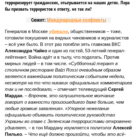
терроризирует гражданских, отыгрывается на наших детях. Пора
бы призвать террористов к ответу, не так ли?
Сюжет:
Международные конфликты
Генералов в Москве
убивали
, общественников – тоже,
готовили покушения на видных чиновников и журналистов
– всё уже было. В этот раз погибли зять главкома ВКС
Александра Чайко
и один из гостей, 53-летний генерал-
лейтенант. Война идёт и в тылу, что поделать. Против
мирных людей – в том числе.
«Субботний теракт в
столичном ресторане Balzi Rossi очевидным образом
является важнейшим политическим событием недели,
несмотря на то что никаких официальных комментариев
так и не последовало,
– отмечает телеведущий
Сергей
Мардан
. –
Впрочем, это оглушительное молчание
говорит о важности произошедшего даже больше, чем
любые громкие заявления». «Упорное нежелание
официально объявить политическое руководство
Украины во главе с Зеленским террористами откровенно
удивляет,
– в тон Мардану изумляется политолог
Алексей
Пилько
. –
Что ещё должно произойти, чтобы это всё-