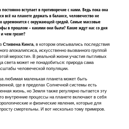
 постоянно вступает в противоречие с нами. Ведь пока она
ся всё на планете держать в балансе, человечество не
о церемонится с окружающей средой. Самые массовые
офы в прошлом – какими они были? Какие ждут нас со дня
 и чем грозят?
аз
Стивена Кинга
, в котором описывались последствия
ного апокалипсиса, искусственно вызванного группой
 этой мерзости». В реальной жизни участия пытливых
ца света может не понадобиться: природа сама
масштабы человеческой популяции.
ша любимая маленькая планета может быть
венной, где в пределах Солнечной системы есть
енная жизнь, но Земля также регулярно пытается эту
что внутренние процессы на планете включают в себя
орологические и физические явления, которые для
просту смертельны. И вот несколько тому примеров.