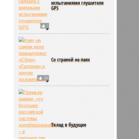
испытаниями глушителя
GPS
1
Со страной на паях
284
Вклад в будущее