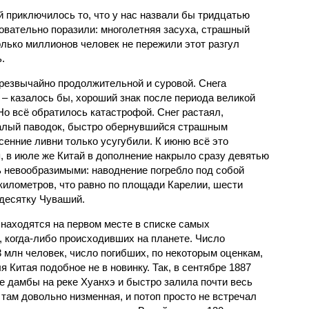
й приключилось то, что у нас назвали бы тридцатью
овательно поразили: многолетняя засуха, страшный
олько миллионов человек не пережили этот разгул
.
чрезвычайно продолжительной и суровой. Снега
 – казалось бы, хороший знак после периода великой
Но всё обратилось катастрофой. Снег растаял,
валый паводок, быстро обернувшийся страшным
енние ливни только усугубили. К июню всё это
, в июле же Китай в дополнение накрыло сразу девятью
 невообразимыми: наводнение погребло под собой
километров, что равно по площади Карелии, шести
десятку Чуваший.
 находятся на первом месте в списке самых
 когда-либо происходивших на планете. Число
3 млн человек, число погибших, по некоторым оценкам,
 Китая подобное не в новинку. Так, в сентябре 1887
е дамбы на реке Хуанхэ и быстро залила почти весь
 там довольно низменная, и потоп просто не встречал