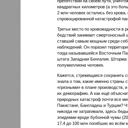
препятствий на своём пути, уничто
квадратных километров (а это бол
2 млн человек остались без крова,
спровоцированной катастрофой па
Третье место по кровожадности в р
бедствий занимает смертоносный ц
ставший самым мощным среди себе
наблюдений. Он поразил территори
тогда называвшейся Восточным Пак
штата Западная Бенгалия. Шторма 
полумиллиона человек.
Кажется, стремящаяся сохранить с
знала о том, какие именно страны 
«грязными» в плане производств, 
их демографию. А как ещё объяснить
природных катастроф почти все ме
Пакистане, Бангладеш и Турции? Ч
никогда не затрагивали, здесь бе
эпидемии вроде бубонной чумы (200
17,4 до 100 млн погибших во всём м