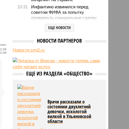
10:31
Инфантино извинился перед
советом ФИФА за попытку
провернуть скандальную сделку
10:26
В Польше рассказали о тренде
ЕЩЕ НОВОСТИ
нападений на украинцев в стране
10:10
Трамп пригрозил тюрьмой за
НОВОСТИ ПАРТНЕРОВ
утечки о нехватке боеприпасов у
сии»
США
21:59
Новости smi2.ru
21:59
10:07
Жители Словакии захотели
вернуть гражданство России
10:02
Минтранс заявил о готовности
ЕЩЕ ИЗ РАЗДЕЛА «ОБЩЕСТВО»
рассмотреть возможность запуска
прямого авиасообщения с
Бразилией и Аргентиной
Врачи рассказали о
состоянии двухлетней
девочки, исколотой
вилкой в Ульяновской
области