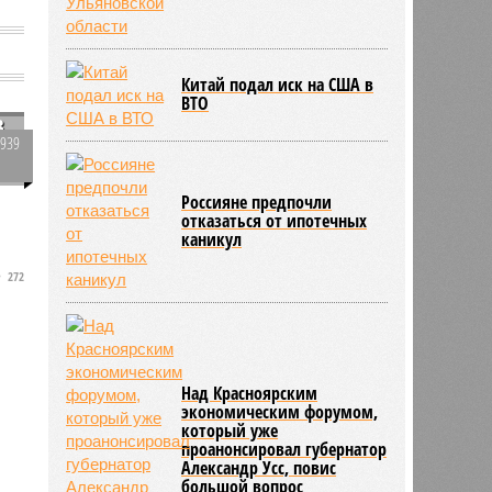
Китай подал иск на США в
ВТО
в
2939
0
Россияне предпочли
х
отказаться от ипотечных
каникул
272
Над Красноярским
экономическим форумом,
который уже
проанонсировал губернатор
Александр Усс, повис
большой вопрос