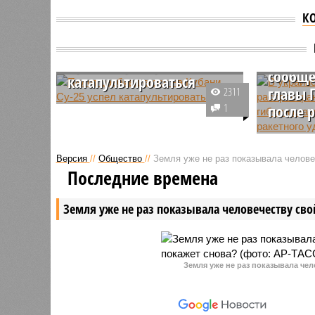
К
В укра
Пилот разбившегося на
распро
Кубани Су-25 успел
сообще
катапультироваться
главы 
2311
Пилот штурмовика Су-25,
1
после 
упавшего в Щербиновском
районе Краснодарского края,
На Украи
успел катапультироваться. По
распрост
Версия
//
Общество
//
Земля уже не раз показывала человеч
предварительным данным,
гибели р
Последние времена
самолёт упал из-за неполадок с
управлен
двигателем.
страны К
Земля уже не раз показывала человечеству свой
сообщени
результа
ракетного
Земля уже не раз показывала чел