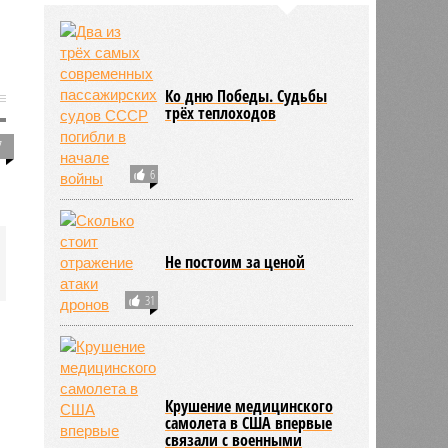
Ко дню Победы. Судьбы
трёх теплоходов
7
6
Не постоим за ценой
31
Крушение медицинского
самолета в США впервые
связали с военными