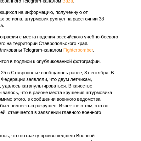
кованного Telegram-каналом
Baza
.
ющихся на информацию, полученную от
х региона, штурмовик рухнул на расстоянии 38
а.
ография с места падения российского учебно-боевого
о на территории Ставропольского края.
бликованы Telegram-каналом
Fighterbomber
.
тся в подписи к опубликованной фотографии.
-25 в Ставрополье сообщалось ранее, 3 сентября. В
Федерации заявляли, что двум летчикам,
 удалось катапультироваться. В качестве
ывалось, что в районе места крушения штурмовика
мимо этого, в сообщении военного ведомства
 был полностью разрушен. Известно о том, что он
ей, отмечается в заявлении главного военного
лось, что по факту произошедшего Военной