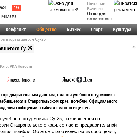
Вячеслав
2026
Калинин
Окно для
Реклама
возможностей
Конфликт
Общество
Бизнес
Спорт
Культура
ов взорвавшегося Су-25
вшегося Су-25
Фото: РИА Новости
о предварительным данным, пилоты учебного штурмовика
разбившегося в Ставропольском крае, погибли. Официального
ждения сообщений о гибели пилотов еще нет.
 учебного штурмовика Су-25, разбившегося на
ории Ставропольского края, согласно предварительной
ации, погибли. Об этом стало известно из сообщения,