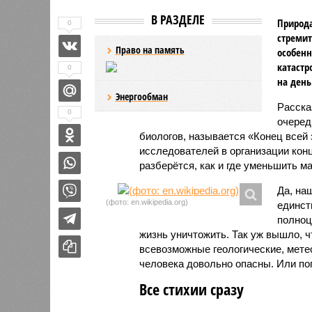
В РАЗДЕЛЕ
Природа
0
стремит
Право на память
особенн
катастр
0
на день
Энергообман
Расск
0
очеред
биологов, называется «Конец всей
исследователей в организации кон
разберётся, как и где уменьшить 
Да, на
(фото: en.wikipedia.org)
единст
полноц
жизнь уничтожить. Так уж вышло, 
всевозможные геологические, мете
человека довольно опасны. Или по
Все стихии сразу