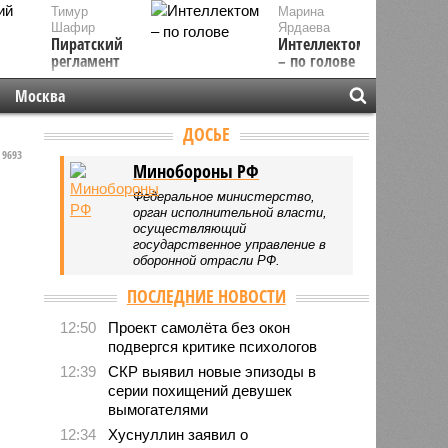
Тимур
Марина
Шафир
Ярдаева
Пиратский
Интеллектом
регламент
– по голове
Москва
ДОСЬЕ
9693
Минобороны РФ
Федеральное министерство,
орган исполнительной власти,
осуществляющий
государственное управление в
оборонной отрасли РФ.
ПОСЛЕДНИЕ НОВОСТИ
12:50
Проект самолёта без окон
подвергся критике психологов
12:39
СКР выявил новые эпизоды в
серии похищений девушек
вымогателями
12:34
Хуснуллин заявил о