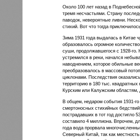
Около 100 лет назад в Поднебесно
тремя несчастьями. Страну послед
паводок, невероятные ливни. Неск
стихий. Вот что тогда приключилось
Зима 1931 года выдалась в Китае 
образовалось огромное количество
суши, продолжавшегося с 1928-го. 
устремился в реки, начался небы
наводнением, которое обильные вес
преобразовалось в массовый потоп
циклонами. Последствия оказались
территорию в 180 тыс. квадратных 
Курским или Калужским областям, 
В общем, недаром события 1931-го
смертоносных стихийных бедствий,
пострадавших в тот год достигло 5
составило 4 миллиона. Впрочем, для
года вода прорвала многочисленны
Северный Китай, так как местность