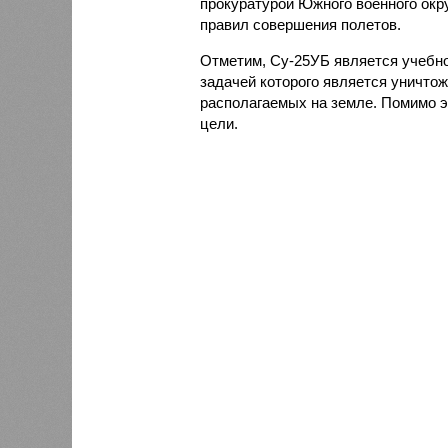
прокуратурой Южного военного окр
правил совершения полетов.
Отметим, Су-25УБ является учебно
задачей которого является уничто
располагаемых на земле. Помимо э
цели.