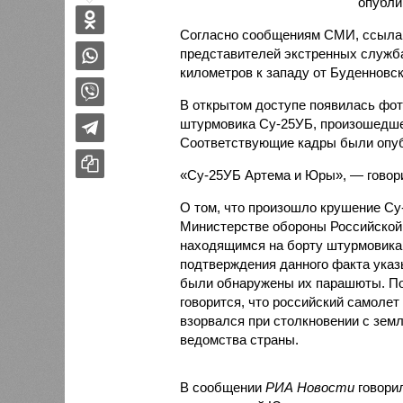
опубли
Согласно сообщениям СМИ, ссыла
представителей экстренных служба
километров к западу от Буденновск
В открытом доступе появилась фот
штурмовика Су-25УБ, произошедшег
Соответствующие кадры были опу
«Су-25УБ Артема и Юры», — говори
О том, что произошло крушение Су
Министерстве обороны Российской 
находящимся на борту штурмовика,
подтверждения данного факта указ
были обнаружены их парашюты. По
говорится, что российский самолет
взорвался при столкновении с земл
ведомства страны.
В сообщении
РИА Новости
говори