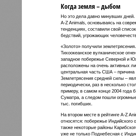
Когда земля – дыбом
Но это дела давно минувших дней.
A-Z Animals, основываясь на совр
тенденциях, составили свой списо
бедствий, угрожающих человечеству
«Золото» получили землетрясения.
Тихоокеанское вулканическое огне
западное побережье Северной и Юж
расположены на очень активных ли
центральная часть США – причина
Землетрясения средней силы – явле
периодически, раз в несколько стол
примеру, в самом конце 2004 года 
Суматра, а следом пошли огромные
тыс. погибших.
На втором месте в рейтинге A-Z An
относятся: побережье Индийского о
также некоторые районы Карибского
уже не только Поднебесная с Индие