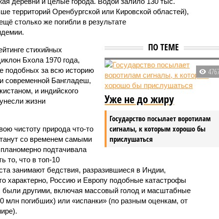
жая деревни и целые города. Водой залило 130 тыс.
ьше территорий Оренбургской или Кировской областей),
 ещё столько же погибли в результате
ндемии.
ПО ТЕМЕ
ейтинге стихийных
иклон Бхола 1970 года,
 подобных за всю историю
476
и современной Бангладеш,
истаном, и индийского
Уже не до жиру
унесли жизни
Государство посылает воротилам
сигналы, к которым хорошо бы
вою чистоту природа что-то
прислушаться
станут со временем самыми
и планомерно подтачивала
 то, что в топ-10
ста занимают бедствия, разразившиеся в Индии,
то характерно, Россию и Европу подобные катастрофы
ды были другими, включая массовый голод и масштабные
 млн погибших) или «испанки» (по разным оценкам, от
ире).