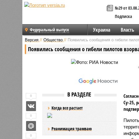
№29 от 03.08.
Подписка
Украина
Власть
Федеральный выпуск
Версия
//
Общество
//
Появились сообщения о гибели пилот
Появились сообщения о гибели пилотов взорва
В РАЗДЕЛЕ
Согласн
0
Су-25, 
Когда все растает
подтвер
0
Пилоты
террит
Реанимация трамваю
информ
0