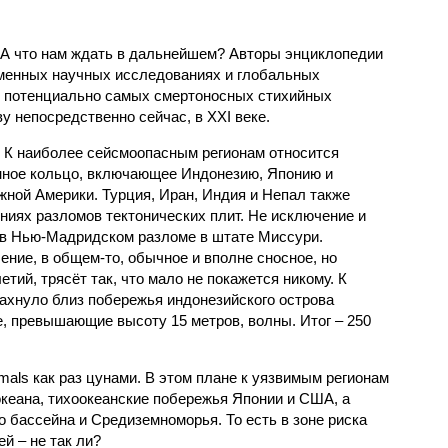
 А что нам ждать в дальнейшем? Авторы энциклопедии
еменных научных исследованиях и глобальных
к потенциально самых смертоносных стихийных
 непосредственно сейчас, в XXI веке.
 К наиболее сейсмоопасным регионам относится
нное кольцо, включающее Индонезию, Японию и
ной Америки. Турция, Иран, Индия и Непал также
ниях разломов тектонических плит. Не исключение и
 в Нью-Мадридском разломе в штате Миссури.
ние, в общем-то, обычное и вполне сносное, но
етий, трясёт так, что мало не покажется никому. К
бахнуло близ побережья индонезийского острова
, превышающие высоту 15 метров, волны. Итог – 250
imals как раз цунами. В этом плане к уязвимым регионам
кеана, тихо­океанские побережья Японии и США, а
 бассейна и Средиземноморья. То есть в зоне риска
й – не так ли?