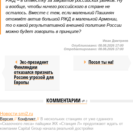
РЖД – в отместку за закрытие российских рынков. Ну
и вообще, чтобы ничего российского в стране не
осталось. Вместе с тем, если маленький Пашинян
отожмёт актив большой РЖД в маленькой Армении,
то о какой результативной внешней политике России
можно будет говорить в принципе?
Иван Дмитриев
Опубликовано:
08.08.2026 17:00
Отредактировано:
08.08.2026 17:00
Экс-президент
Посол ты на!
Финляндии
отказался признать
Россию угрозой для
Европы
КОММЕНТАРИИ
0
НОВОСТИ ПАРТНЕРОВ
В ресторане в центре Москвы
В США запаниковали из-за