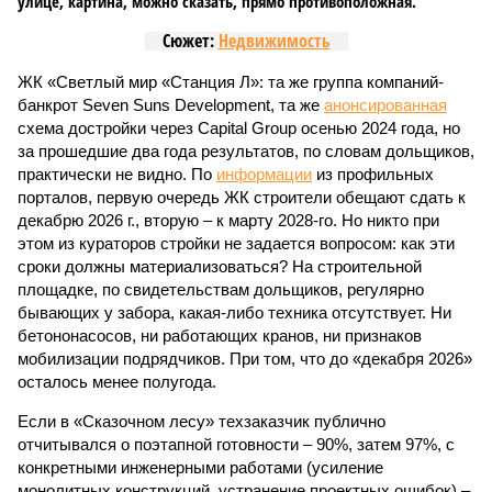
Пока в Ярославском районе СВАО дольщики «Сказочного леса»
уже получают ключи – в мае 2026 года были получены
заключение о соответствии проектной документации и
разрешение на ввод жилищного комплекса в эксплуатацию –
совсем недалеко, в паре станций метро южнее, на Люблинской
улице, картина, можно сказать, прямо противоположная.
Сюжет:
Недвижимость
ЖК «Светлый мир «Станция Л»: та же группа компаний-
банкрот Seven Suns Development, та же
анонсированная
схема достройки через Capital Group осенью 2024 года, но
за прошедшие два года результатов, по словам дольщиков,
практически не видно. По
информации
из профильных
порталов, первую очередь ЖК строители обещают сдать к
декабрю 2026 г., вторую – к марту 2028-го. Но никто при
этом из кураторов стройки не задается вопросом: как эти
сроки должны материализоваться? На строительной
площадке, по свидетельствам дольщиков, регулярно
бывающих у забора, какая-либо техника отсутствует. Ни
бетононасосов, ни работающих кранов, ни признаков