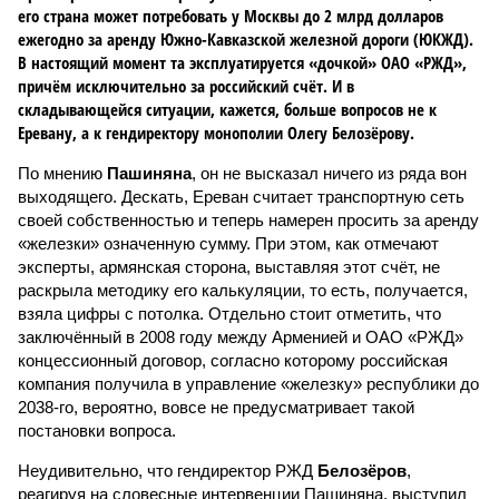
его страна может потребовать у Москвы до 2 млрд долларов
ежегодно за аренду Южно-Кавказской железной дороги (ЮКЖД).
В настоящий момент та эксплуатируется «дочкой» ОАО «РЖД»,
причём исключительно за российский счёт. И в
складывающейся ситуации, кажется, больше вопросов не к
Еревану, а к гендиректору монополии Олегу Белозёрову.
По мнению
Пашиняна
, он не высказал ничего из ряда вон
выходящего. Дескать, Ереван считает транспортную сеть
своей собственностью и теперь намерен просить за аренду
«железки» означенную сумму. При этом, как отмечают
эксперты, армянская сторона, выставляя этот счёт, не
раскрыла методику его калькуляции, то есть, получается,
взяла цифры с потолка. Отдельно стоит отметить, что
заключённый в 2008 году между Арменией и ОАО «РЖД»
концессионный договор, согласно которому российская
компания получила в управление «железку» республики до
2038-го, вероятно, вовсе не предусматривает такой
постановки вопроса.
Неудивительно, что гендиректор РЖД
Белозёров
,
реагируя на словесные интервенции Пашиняна, выступил