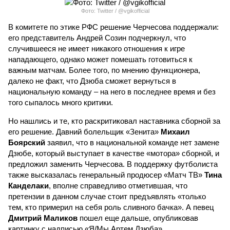
Фото: Twitter / @vgikofficial
В комитете по этике РФС решение Черчесова поддержали:
его представитель Андрей Созин подчеркнул, что
случившееся не имеет никакого отношения к игре
нападающего, однако может помешать готовиться к
важным матчам. Более того, по мнению функционера,
далеко не факт, что Дзюба сможет вернуться в
национальную команду – на него в последнее время и без
того сыпалось много критики.
Но нашлись и те, кто раскритиковал наставника сборной за
его решение. Давний болельщик «Зенита»
Михаил
Боярский
заявил, что в национальной команде нет замене
Дзюбе, который выступает в качестве «мотора» сборной, и
предложил заменить Черчесова. В поддержку футболиста
также высказалась генеральный продюсер «Матч ТВ»
Тина
Канделаки
, вполне справедливо отметившая, что
претензии в данном случае стоит предъявлять «только
тем, кто примерил на себя роль сливного бачка». А певец
Дмитрий Маликов
пошел еще дальше, опубликовав
картинку с надписью «Я/Мы Артем Дзюба».