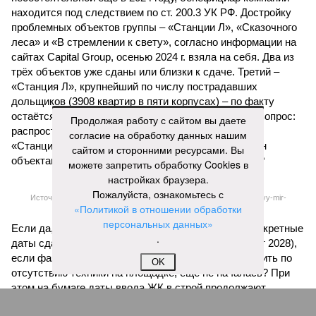
называть даже ориентировочные сроки»
, – рассказывают
расстроенные дольщики.
Казалось бы, формально ответственность по
достраиванию объекта распределена. Seven Suns
Development – банкрот, часть его структур признана
несостоятельной ещё в 2024 году, бенефициар компании
находится под следствием по ст. 200.3 УК РФ. Достройку
Продолжая работу с сайтом вы даете
проблемных объектов группы – «Станции Л», «Сказочного
согласие на обработку данных нашим
леса» и «В стремлении к свету», согласно информации на
сайтом и сторонними ресурсами. Вы
сайтах Capital Group, осенью 2024 г. взяла на себя. Два из
можете запретить обработку Cookies в
трёх объектов уже сданы или близки к сдаче. Третий –
настройках браузера.
«Станция Л», крупнейший по числу пострадавших
Пожалуйста, ознакомьтесь с
дольщиков (3908 квартир в пяти корпусах) – по факту
«Политикой в отношении обработки
остаётся стройплощадкой без стройки. Возникает вопрос:
персональных данных»
распространяется ли договорённость 2024 года на
.
«Станцию Л» в полном объёме или приоритет отдан
объектам мешей сложности и меньшего масштаба?
OK
Источник: https://avaho.ru/novostroyka/moskva/uvao/lyublino/svetlyy-mir-
stantsiya-l/9303640/?ysclid=msemqdok6w326352116