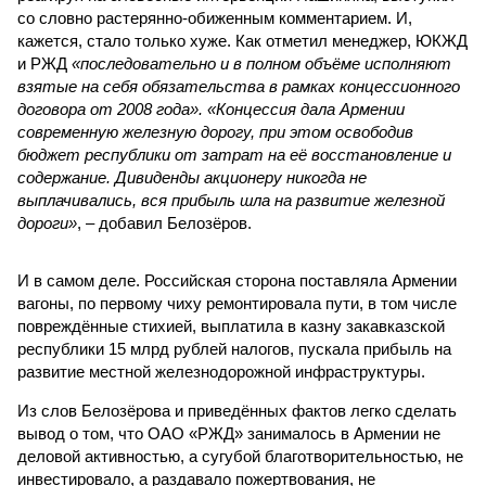
со словно растерянно-обиженным комментарием. И,
кажется, стало только хуже. Как отметил менеджер, ЮКЖД
и РЖД
«последовательно и в полном объёме исполняют
взятые на себя обязательства в рамках концессионного
договора от 2008 года». «Концессия дала Армении
современную железную дорогу, при этом освободив
бюджет республики от затрат на её восстановление и
содержание. Дивиденды акционеру никогда не
выплачивались, вся прибыль шла на развитие железной
дороги»
, – добавил Белозёров.
И в самом деле. Российская сторона поставляла Армении
вагоны, по первому чиху ремонтировала пути, в том числе
повреждённые стихией, выплатила в казну закавказской
республики 15 млрд рублей налогов, пускала прибыль на
развитие местной железнодорожной инфраструктуры.
Из слов Белозёрова и приведённых фактов легко сделать
вывод о том, что ОАО «РЖД» занималось в Армении не
деловой активностью, а сугубой благотворительностью, не
инвестировало, а раздавало пожертвования, не