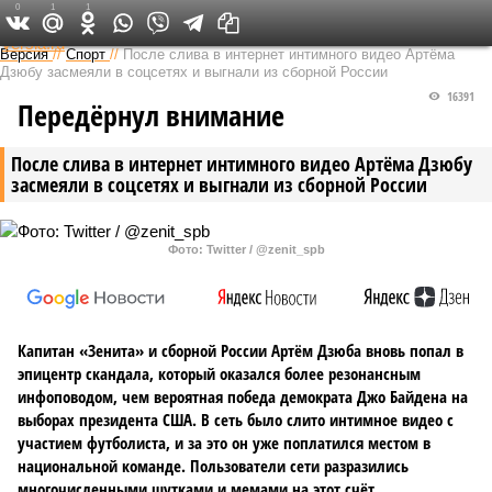
0
1
1
Федеральный выпуск
Версия
//
Спорт
//
После слива в интернет интимного видео Артёма
Дзюбу засмеяли в соцсетях и выгнали из сборной России
16391
Передёрнул внимание
После слива в интернет интимного видео Артёма Дзюбу
засмеяли в соцсетях и выгнали из сборной России
Фото: Twitter / @zenit_spb
Капитан «Зенита» и сборной России Артём Дзюба вновь попал в
эпицентр скандала, который оказался более резонансным
инфоповодом, чем вероятная победа демократа Джо Байдена на
выборах президента США. В сеть было слито интимное видео с
участием футболиста, и за это он уже поплатился местом в
национальной команде. Пользователи сети разразились
многочисленными шутками и мемами на этот счёт.