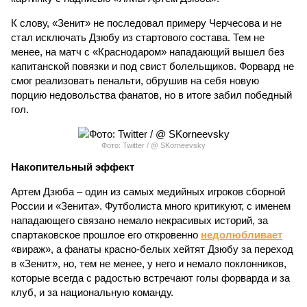
К слову, «Зенит» не последовал примеру Черчесова и не
стал исключать Дзюбу из стартового состава. Тем не
менее, на матч с «Краснодаром» нападающий вышел без
капитанской повязки и под свист болельщиков. Форвард не
смог реализовать пенальти, обрушив на себя новую
порцию недовольства фанатов, но в итоге забил победный
гол.
Фото: Twitter / @ SKorneevsky
Накопительный эффект
Артем Дзюба – один из самых медийных игроков сборной
России и «Зенита». Футболиста много критикуют, с именем
нападающего связано немало некрасивых историй, за
спартаковское прошлое его откровенно
недолюбливает
«вираж», а фанаты красно-белых хейтят Дзюбу за переход
в «Зенит», но, тем не менее, у него и немало поклонников,
которые всегда с радостью встречают голы форварда и за
клуб, и за национальную команду.