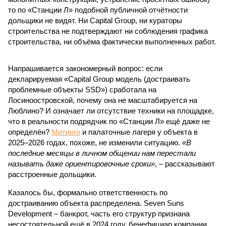
мобилизации подрядчиков. При том, что до «декабря 2026»
осталось менее полугода.
Если в «Сказочном лесу» техзаказчик публично
отчитывался о поэтапной готовности – 90%, затем 97%, с
конкретными инженерными работами (усиление
монолитных конструкций, устранение проектных ошибок) –
то по «Станции Л» подобной публичной отчётности
дольщики не видят. Ни Capital Group, ни кураторы
строительства не подтверждают ни соблюдения графика
строительства, ни объёма фактически выполненных работ.
Напрашивается закономерный вопрос: если
декларируемая «Capital Group модель (достраивать
проблемные объекты SSD») сработала на
Лосиноостровской, почему она не масштабируется на
Люблино? И означает ли отсутствие техники на площадке,
что в реальности подрядчик по «Станции Л» ещё даже не
определён?
Митинги
и палаточные лагеря у объекта в
2025–2026 годах, похоже, не изменили ситуацию.
«В
последние месяцы в личном общении нам перестали