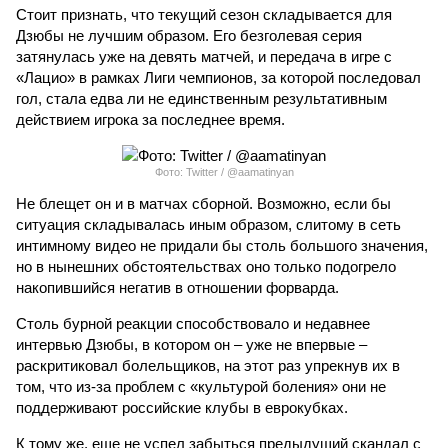
Стоит признать, что текущий сезон складывается для
Дзюбы не лучшим образом. Его безголевая серия
затянулась уже на девять матчей, и передача в игре с
«Лацио» в рамках Лиги чемпионов, за которой последовал
гол, стала едва ли не единственным результативным
действием игрока за последнее время.
Фото: Twitter / @aamatinyan
Не блещет он и в матчах сборной. Возможно, если бы
ситуация складывалась иным образом, слитому в сеть
интимному видео не придали бы столь большого значения,
но в нынешних обстоятельствах оно только подогрело
накопившийся негатив в отношении форварда.
Столь бурной реакции способствовало и недавнее
интервью Дзюбы, в котором он – уже не впервые –
раскритиковал болельщиков, на этот раз упрекнув их в
том, что из-за проблем с «культурой боления» они не
поддерживают российские клубы в еврокубках.
К тому же, еще не успел забыться предыдущий скандал с