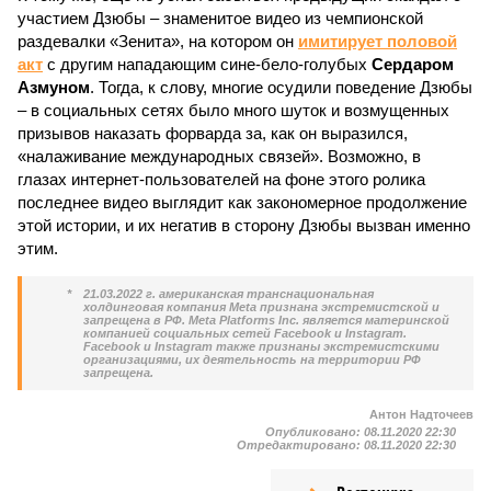
участием Дзюбы – знаменитое видео из чемпионской
раздевалки «Зенита», на котором он
имитирует половой
акт
с другим нападающим сине-бело-голубых
Сердаром
Азмуном
. Тогда, к слову, многие осудили поведение Дзюбы
– в социальных сетях было много шуток и возмущенных
призывов наказать форварда за, как он выразился,
«налаживание международных связей». Возможно, в
глазах интернет-пользователей на фоне этого ролика
последнее видео выглядит как закономерное продолжение
этой истории, и их негатив в сторону Дзюбы вызван именно
этим.
*
21.03.2022 г. американская транснациональная
холдинговая компания Meta признана экстремистской и
запрещена в РФ. Meta Platforms Inc. является материнской
компанией социальных сетей Facebook и Instagram.
Facebook и Instagram также признаны экстремистскими
организациями, их деятельность на территории РФ
запрещена.
Антон Надточеев
Опубликовано:
08.11.2020 22:30
Отредактировано:
08.11.2020 22:30