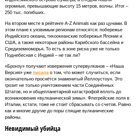
огромные, превышающие высоту 15 метров, волны. Итог –
250 тыс. погибших.
На втором месте в рейтинге A-Z Animals как раз цунами. В
этом плане к уязвимым регионам относятся: побережье
Индийского океана, тихо­океанские побережья Японии и
США, а также некоторые районы Карибского бассейна и
Средиземноморья. То есть в зоне риска уже не только
Поднебесная с Индией – не так ли?
«Бронзу» получают извержения супервулканов – «Наша
Версия» уже
писала
о том, что может случиться, если
окончательно проснётся знаменитый Йеллоустоун. Это
грозит не только уничтожением части Соединённых
Штатов, но и общепланетарной катастрофой вплоть до
возникновения «вулканической зимы». Флегрейские поля в
Италии, кстати, тоже не стоит сбрасывать со счетов. Равно
как и многие другие до поры спящие вулканические
районы.
Невидимый убийца