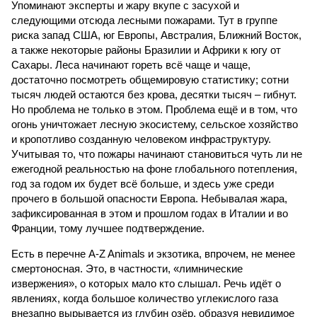
Упоминают эксперты и жару вкупе с засухой и
следующими отсюда лесными пожарами. Тут в группе
риска запад США, юг Европы, Австралия, Ближний Восток,
а также некоторые районы Бразилии и Африки к югу от
Сахары. Леса начинают гореть всё чаще и чаще,
достаточно посмотреть общемировую статистику; сотни
тысяч людей остаются без крова, десятки тысяч – гибнут.
Но проблема не только в этом. Проблема ещё и в том, что
огонь уничтожает лесную экосистему, сельское хозяйство
и кропотливо созданную человеком инфраструктуру.
Учитывая то, что пожары начинают становиться чуть ли не
ежегодной реальностью на фоне глобального потепления,
год за годом их будет всё больше, и здесь уже среди
прочего в большой опасности Европа. Небывалая жара,
зафиксированная в этом и прошлом годах в Италии и во
Франции, тому лучшее подтверждение.
Есть в перечне A-Z Animals и экзотика, впрочем, не менее
смертоносная. Это, в частности, «лимнические
извержения», о которых мало кто слышал. Речь идёт о
явлениях, когда большое количество углекислого газа
внезапно вырывается из глубин озёр, образуя невидимое