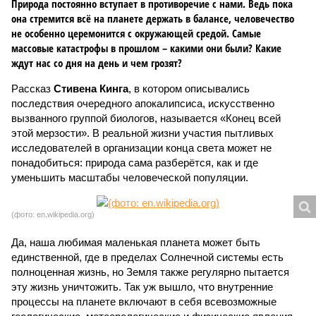
Природа постоянно вступает в противоречие с нами. Ведь пока
она стремится всё на планете держать в балансе, человечество
не особенно церемонится с окружающей средой. Самые
массовые катастрофы в прошлом – какими они были? Какие
ждут нас со дня на день и чем грозят?
Рассказ
Стивена Кинга
, в котором описывались
последствия очередного апокалипсиса, искусственно
вызванного группой биологов, называется «Конец всей
этой мерзости». В реальной жизни участия пытливых
исследователей в организации конца света может не
понадобиться: природа сама разберётся, как и где
уменьшить масштабы человеческой популяции.
(фото: en.wikipedia.org)
Да, наша любимая маленькая планета может быть
единственной, где в пределах Солнечной системы есть
полноценная жизнь, но Земля также регулярно пытается
эту жизнь уничтожить. Так уж вышло, что внутренние
процессы на планете включают в себя всевозможные