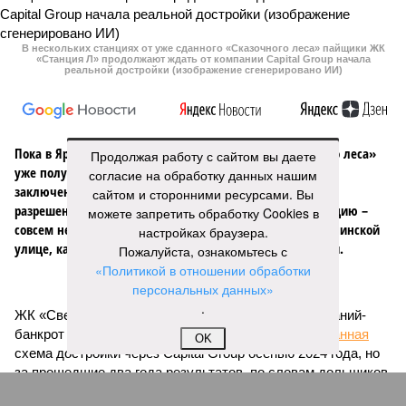
В нескольких станциях от уже сданного «Сказочного леса» пайщики ЖК
«Станция Л» продолжают ждать от компании Capital Group начала
реальной достройки (изображение сгенерировано ИИ)
Пока в Ярославском районе СВАО дольщики «Сказочного леса»
Продолжая работу с сайтом вы даете
уже получают ключи – в мае 2026 года были получены
согласие на обработку данных нашим
заключение о соответствии проектной документации и
сайтом и сторонними ресурсами. Вы
разрешение на ввод жилищного комплекса в эксплуатацию –
можете запретить обработку Cookies в
совсем недалеко, в паре станций метро южнее, на Люблинской
настройках браузера.
улице, картина, можно сказать, прямо противоположная.
Пожалуйста, ознакомьтесь с
«Политикой в отношении обработки
Сюжет:
Недвижимость
персональных данных»
.
ЖК «Светлый мир «Станция Л»: та же группа компаний-
банкрот Seven Suns Development, та же
анонсированная
OK
схема достройки через Capital Group осенью 2024 года, но
за прошедшие два года результатов, по словам дольщиков,
практически не видно. По
информации
из профильных