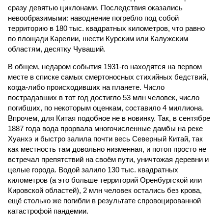
сразу девятью циклонами. Последствия оказались
невообразимыми: наводнение погребло под собой
территорию в 180 тыс. квадратных километров, что равно
по площади Карелии, шести Курским или Калужским
областям, десятку Чуваший.
В общем, недаром события 1931-го находятся на первом
месте в списке самых смертоносных стихийных бедствий,
когда-либо происходивших на планете. Число
пострадавших в тот год достигло 53 млн человек, число
погибших, по некоторым оценкам, составило 4 миллиона.
Впрочем, для Китая подобное не в новинку. Так, в сентябре
1887 года вода прорвала многочисленные дамбы на реке
Хуанхэ и быстро залила почти весь Северный Китай, так
как местность там довольно низменная, и потоп просто не
встречал препятствий на своём пути, уничтожая деревни и
целые города. Водой залило 130 тыс. квадратных
километров (а это больше территорий Оренбургской или
Кировской областей), 2 млн человек остались без крова,
ещё столько же погибли в результате спровоцированной
катастрофой пандемии.