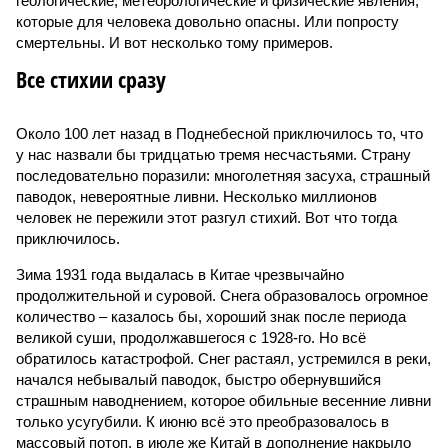
геологические, метеорологические и физические явления,
которые для человека довольно опасны. Или попросту
смертельны. И вот несколько тому примеров.
Все стихии сразу
Около 100 лет назад в Поднебесной приключилось то, что
у нас назвали бы тридцатью тремя несчастьями. Страну
последовательно поразили: многолетняя засуха, страшный
паводок, невероятные ливни. Несколько миллионов
человек не пережили этот разгул стихий. Вот что тогда
приключилось.
Зима 1931 года выдалась в Китае чрезвычайно
продолжительной и суровой. Снега образовалось огромное
количество – казалось бы, хороший знак после периода
великой суши, продолжавшегося с 1928-го. Но всё
обратилось катастрофой. Снег растаял, устремился в реки,
начался небывалый паводок, быстро обернувшийся
страшным наводнением, которое обильные весенние ливни
только усугубили. К июню всё это преобразовалось в
массовый потоп, в июле же Китай в дополнение накрыло