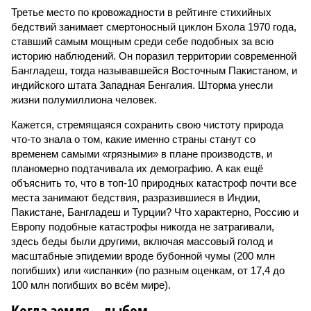
Третье место по кровожадности в рейтинге стихийных
бедствий занимает смертоносный циклон Бхола 1970 года,
ставший самым мощным среди себе подобных за всю
историю наблюдений. Он поразил территории современной
Бангладеш, тогда называвшейся Восточным Пакистаном, и
индийского штата Западная Бенгалия. Шторма унесли
жизни полумиллиона человек.
Кажется, стремящаяся сохранить свою чистоту природа
что-то знала о том, какие именно страны станут со
временем самыми «грязными» в плане производств, и
планомерно подтачивала их демографию. А как ещё
объяснить то, что в топ-10 природных катастроф почти все
места занимают бедствия, разразившиеся в Индии,
Пакистане, Бангладеш и Турции? Что характерно, Россию и
Европу подобные катастрофы никогда не затрагивали,
здесь беды были другими, включая массовый голод и
масштабные эпидемии вроде бубонной чумы (200 млн
погибших) или «испанки» (по разным оценкам, от 17,4 до
100 млн погибших во всём мире).
Когда земля – дыбом