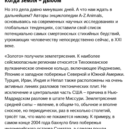
Но это дела давно минувших дней. А что нам ждать в
дальнейшем? Авторы энциклопедии A-Z Animals,
основываясь на современных научных исследованиях и
глобальных тенденциях, составили свой список
потенциально самых смертоносных стихийных бедствий,
угрожающих человечеству непосредственно сейчас, в XXI
веке.
«Золото» получили землетрясения. К наиболее
сейсмоопасным регионам относится Тихоокеанское
вулканическое огненное кольцо, включающее Индонезию,
Японию и западное побережье Северной и Южной Америки.
Турция, Иран, Индия и Непал также расположены на очень
активных линиях разломов тектонических плит. Не
исключение и центральная часть США – причина в Нью-
Мадридском разломе в штате Миссури. Землетрясения
средней силы – явление, в общем-то, обычное и вполне
сносное, но периодически, раз в несколько столетий,
трясёт так, что мало не покажется никому. К примеру, в
самом конце 2004 года бахнуло близ побережья
индонезийского острова Суматра, а следом пошли