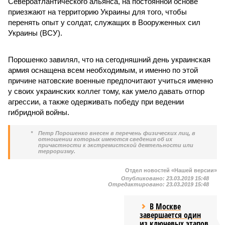
Североатлантического альянса, на постоянной основе
приезжают на территорию Украины для того, чтобы
перенять опыт у солдат, служащих в Вооруженных сил
Украины (ВСУ).
Порошенко завилял, что на сегодняшний день украинская
армия оснащена всем необходимым, и именно по этой
причине натовские военные предпочитают учиться именно
у своих украинских коллег тому, как умело давать отпор
агрессии, а также одерживать победу при ведении
гибридной войны.
*
Петр Порошенко внесен в перечень физических лиц, в
отношении которых имеются сведения об их
причастности к экстремистской деятельности или
терроризму.
Отдел новостей «Нашей версии»
Опубликовано:
23.03.2019 15:48
Отредактировано:
23.03.2019 15:48
В Москве
завершается один
из ключевых этапов