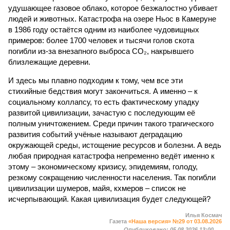
удушающее газовое облако, которое безжалостно убивает
людей и животных. Катастрофа на озере Ньос в Камеруне
в 1986 году остаётся одним из наиболее чудовищных
примеров: более 1700 человек и тысячи голов скота
погибли из-за внезапного выброса CO₂, накрывшего
близлежащие деревни.
И здесь мы плавно подходим к тому, чем все эти
стихийные бедствия могут закончиться. А именно – к
социальному коллапсу, то есть фактическому упадку
развитой цивилизации, зачастую с последующим её
полным уничтожением. Среди причин такого трагического
развития событий учёные называют деградацию
окружающей среды, истощение ресурсов и болезни. А ведь
любая природная катастрофа непременно ведёт именно к
этому – экономическому кризису, эпидемиям, голоду,
резкому сокращению численности населения. Так погибли
цивилизации шумеров, майя, кхмеров – список не
исчерпывающий. Какая цивилизация будет следующей?
Илья Космач
Газета
«Наша версия» №29 от 03.08.2026
Опубликовано:
05.08.2026 13:00