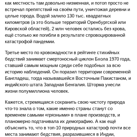
как местность там довольно низменная, и потоп просто не
встречал препятствий на своём пути, уничтожая деревни и
целые города. Водой залило 130 тыс. квадратных
километров (а это больше территорий Оренбургской или
Кировской областей), 2 млн человек остались без крова,
ещё столько же погибли в результате спровоцированной
катастрофой пандемии.
Третье место по кровожадности в рейтинге стихийных
бедствий занимает смертоносный циклон Бхола 1970 года,
ставший самым мощным среди себе подобных за всю
историю наблюдений. Он поразил территории современной
Бангладеш, тогда называвшейся Восточным Пакистаном, и
индийского штата Западная Бенгалия. Шторма унесли
жизни полумиллиона человек.
Кажется, стремящаяся сохранить свою чистоту природа
что-то знала о том, какие именно страны станут со
временем самыми «грязными» в плане производств, и
планомерно подтачивала их демографию. А как ещё
объяснить то, что в топ-10 природных катастроф почти все
места занимают бедствия, разразившиеся в Индии,