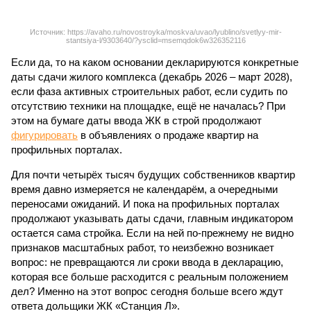
Источник: https://avaho.ru/novostroyka/moskva/uvao/lyublino/svetlyy-mir-
stantsiya-l/9303640/?ysclid=msemqdok6w326352116
Если да, то на каком основании декларируются конкретные
даты сдачи жилого комплекса (декабрь 2026 – март 2028),
если фаза активных строительных работ, если судить по
отсутствию техники на площадке, ещё не началась? При
этом на бумаге даты ввода ЖК в строй продолжают
фигурировать
в объявлениях о продаже квартир на
профильных порталах.
Для почти четырёх тысяч будущих собственников квартир
время давно измеряется не календарём, а очередными
переносами ожиданий. И пока на профильных порталах
продолжают указывать даты сдачи, главным индикатором
остается сама стройка. Если на ней по-прежнему не видно
признаков масштабных работ, то неизбежно возникает
вопрос: не превращаются ли сроки ввода в декларацию,
которая все больше расходится с реальным положением
дел? Именно на этот вопрос сегодня больше всего ждут
ответа дольщики ЖК «Станция Л».