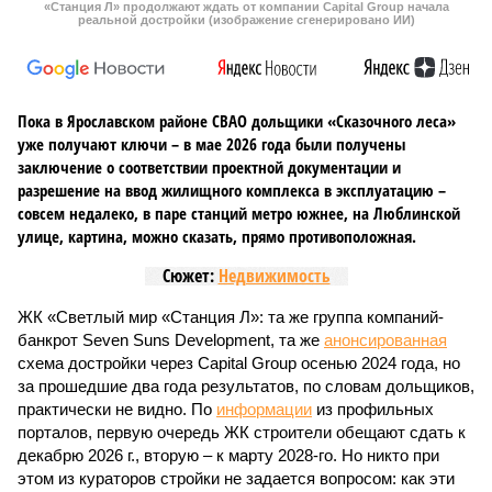
«Станция Л» продолжают ждать от компании Capital Group начала
реальной достройки (изображение сгенерировано ИИ)
Пока в Ярославском районе СВАО дольщики «Сказочного леса»
уже получают ключи – в мае 2026 года были получены
заключение о соответствии проектной документации и
разрешение на ввод жилищного комплекса в эксплуатацию –
совсем недалеко, в паре станций метро южнее, на Люблинской
улице, картина, можно сказать, прямо противоположная.
Сюжет:
Недвижимость
ЖК «Светлый мир «Станция Л»: та же группа компаний-
банкрот Seven Suns Development, та же
анонсированная
схема достройки через Capital Group осенью 2024 года, но
за прошедшие два года результатов, по словам дольщиков,
практически не видно. По
информации
из профильных
порталов, первую очередь ЖК строители обещают сдать к
декабрю 2026 г., вторую – к марту 2028-го. Но никто при
этом из кураторов стройки не задается вопросом: как эти