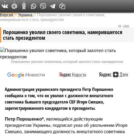
0
0
0
Федеральный выпуск
Версия
//
Украина
//
Порошенко уволил своего советника,
намерившегося стать президентом
2495
Порошенко уволил своего советника, намерившегося
стать президентом
Порошенко уволил советника, который захотел стать президентом
Администрация украинского президента Петр Порошенко
сообщила о том, что он уволил с должности внештатного
советника бывшего председателя СБУ Игоря Смешко,
зарегистрированного кандидатом в президенты.
Петр Порошенко*
, являющийся действующим
президентом Украины, подписал указ об увольнении Игоря
Смешко, занимающего должность внештатного советника