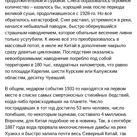
продолжительной и суровой. Снега образовалось огромное
количество – казалось бы, хороший знак после периода
великой суши, продолжавшегося с 1928-го. Но всё
обратилось катастрофой. Снег растаял, устремился в реки,
начался небывалый паводок, быстро обернувшийся
страшным наводнением, которое обильные весенние ливни
только усугубили. К июню всё это преобразовалось в
массовый потоп, в июле же Китай в дополнение накрыло
сразу девятью циклонами. Последствия оказались
невообразимыми: наводнение погребло под собой
территорию в 180 тыс. квадратных километров, что равно
по площади Карелии, шести Курским или Калужским
областям, десятку Чуваший.
В общем, недаром события 1931-го находятся на первом
месте в списке самых смертоносных стихийных бедствий,
когда-либо происходивших на планете. Число
пострадавших в тот год достигло 53 млн человек, число
погибших, по некоторым оценкам, составило 4 миллиона.
Впрочем, для Китая подобное не в новинку. Так, в сентябре
1887 года вода прорвала многочисленные дамбы на реке
Хуанхэ и быстро залила почти весь Северный Китай, так