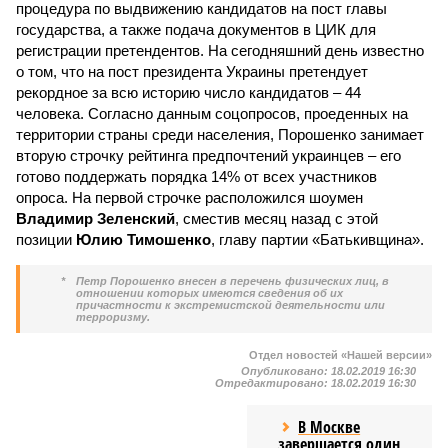
процедура по выдвижению кандидатов на пост главы
государства, а также подача документов в ЦИК для
регистрации претендентов. На сегодняшний день известно
о том, что на пост президента Украины претендует
рекордное за всю историю число кандидатов – 44
человека. Согласно данным соцопросов, проеденных на
территории страны среди населения, Порошенко занимает
вторую строчку рейтинга предпочтений украинцев – его
готово поддержать порядка 14% от всех участников
опроса. На первой строчке расположился шоумен
Владимир Зеленский
, сместив месяц назад с этой
позиции
Юлию Тимошенко
, главу партии «Батькивщина».
*
Петр Порошенко внесен в перечень физических лиц, в
отношении которых имеются сведения об их
причастности к экстремистской деятельности или
терроризму.
Отдел новостей «Нашей версии»
Опубликовано:
18.02.2019 16:30
Отредактировано:
18.02.2019 16:30
В Москве
завершается один