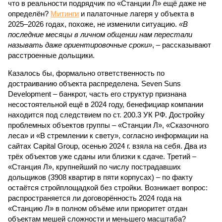
что в реальности подрядчик по «Станции Л» ещё даже не
определён?
Митинги
и палаточные лагеря у объекта в
2025–2026 годах, похоже, не изменили ситуацию.
«В
последние месяцы в личном общении нам перестали
называть даже ориентировочные сроки»
, – рассказывают
расстроенные дольщики.
Казалось бы, формально ответственность по
достраиванию объекта распределена. Seven Suns
Development – банкрот, часть его структур признана
несостоятельной ещё в 2024 году, бенефициар компании
находится под следствием по ст. 200.3 УК РФ. Достройку
проблемных объектов группы – «Станции Л», «Сказочного
леса» и «В стремлении к свету», согласно информации на
сайтах Capital Group, осенью 2024 г. взяла на себя. Два из
трёх объектов уже сданы или близки к сдаче. Третий –
«Станция Л», крупнейший по числу пострадавших
дольщиков (3908 квартир в пяти корпусах) – по факту
остаётся стройплощадкой без стройки. Возникает вопрос:
распространяется ли договорённость 2024 года на
«Станцию Л» в полном объёме или приоритет отдан
объектам мешей сложности и меньшего масштаба?