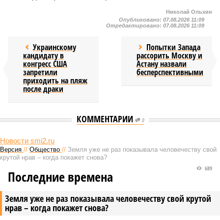
Николай Ольхин
Опубликовано:
07.08.2026 11:09
Отредактировано:
07.08.2026 11:09
Украинскому
Попытки Запада
кандидату в
рассорить Москву и
конгресс США
Астану назвали
запретили
бесперспективными
приходить на пляж
после драки
КОММЕНТАРИИ
0
Новости smi2.ru
Версия
//
Общество
//
Земля уже не раз показывала человечеству свой
крутой нрав – когда покажет снова?
689
Последние времена
Земля уже не раз показывала человечеству свой крутой
нрав – когда покажет снова?