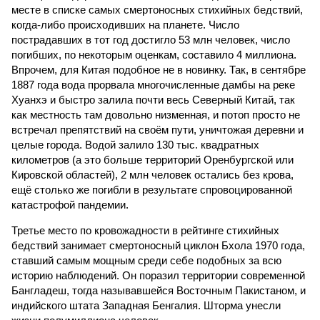
месте в списке самых смертоносных стихийных бедствий,
когда-либо происходивших на планете. Число
пострадавших в тот год достигло 53 млн человек, число
погибших, по некоторым оценкам, составило 4 миллиона.
Впрочем, для Китая подобное не в новинку. Так, в сентябре
1887 года вода прорвала многочисленные дамбы на реке
Хуанхэ и быстро залила почти весь Северный Китай, так
как местность там довольно низменная, и потоп просто не
встречал препятствий на своём пути, уничтожая деревни и
целые города. Водой залило 130 тыс. квадратных
километров (а это больше территорий Оренбургской или
Кировской областей), 2 млн человек остались без крова,
ещё столько же погибли в результате спровоцированной
катастрофой пандемии.
Третье место по кровожадности в рейтинге стихийных
бедствий занимает смертоносный циклон Бхола 1970 года,
ставший самым мощным среди себе подобных за всю
историю наблюдений. Он поразил территории современной
Бангладеш, тогда называвшейся Восточным Пакистаном, и
индийского штата Западная Бенгалия. Шторма унесли