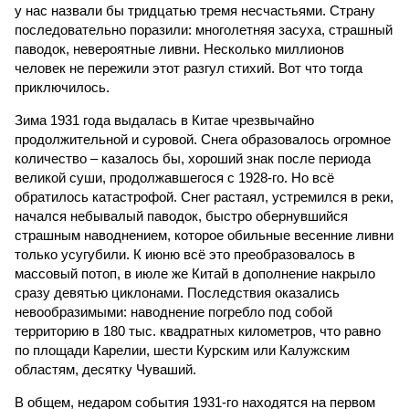
у нас назвали бы тридцатью тремя несчастьями. Страну
последовательно поразили: многолетняя засуха, страшный
паводок, невероятные ливни. Несколько миллионов
человек не пережили этот разгул стихий. Вот что тогда
приключилось.
Зима 1931 года выдалась в Китае чрезвычайно
продолжительной и суровой. Снега образовалось огромное
количество – казалось бы, хороший знак после периода
великой суши, продолжавшегося с 1928-го. Но всё
обратилось катастрофой. Снег растаял, устремился в реки,
начался небывалый паводок, быстро обернувшийся
страшным наводнением, которое обильные весенние ливни
только усугубили. К июню всё это преобразовалось в
массовый потоп, в июле же Китай в дополнение накрыло
сразу девятью циклонами. Последствия оказались
невообразимыми: наводнение погребло под собой
территорию в 180 тыс. квадратных километров, что равно
по площади Карелии, шести Курским или Калужским
областям, десятку Чуваший.
В общем, недаром события 1931-го находятся на первом