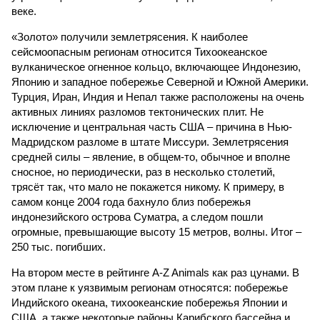
веке.
«Золото» получили землетрясения. К наиболее
сейсмоопасным регионам относится Тихоокеанское
вулканическое огненное кольцо, включающее Индонезию,
Японию и западное побережье Северной и Южной Америки.
Турция, Иран, Индия и Непал также расположены на очень
активных линиях разломов тектонических плит. Не
исключение и центральная часть США – причина в Нью-
Мадридском разломе в штате Миссури. Землетрясения
средней силы – явление, в общем-то, обычное и вполне
сносное, но периодически, раз в несколько столетий,
трясёт так, что мало не покажется никому. К примеру, в
самом конце 2004 года бахнуло близ побережья
индонезийского острова Суматра, а следом пошли
огромные, превышающие высоту 15 метров, волны. Итог –
250 тыс. погибших.
На втором месте в рейтинге A-Z Animals как раз цунами. В
этом плане к уязвимым регионам относятся: побережье
Индийского океана, тихо­океанские побережья Японии и
США, а также некоторые районы Карибского бассейна и