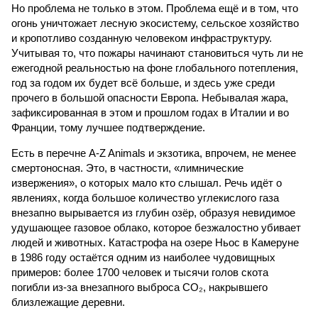
Но проблема не только в этом. Проблема ещё и в том, что
огонь уничтожает лесную экосистему, сельское хозяйство
и кропотливо созданную человеком инфраструктуру.
Учитывая то, что пожары начинают становиться чуть ли не
ежегодной реальностью на фоне глобального потепления,
год за годом их будет всё больше, и здесь уже среди
прочего в большой опасности Европа. Небывалая жара,
зафиксированная в этом и прошлом годах в Италии и во
Франции, тому лучшее подтверждение.
Есть в перечне A-Z Animals и экзотика, впрочем, не менее
смертоносная. Это, в частности, «лимнические
извержения», о которых мало кто слышал. Речь идёт о
явлениях, когда большое количество углекислого газа
внезапно вырывается из глубин озёр, образуя невидимое
удушающее газовое облако, которое безжалостно убивает
людей и животных. Катастрофа на озере Ньос в Камеруне
в 1986 году остаётся одним из наиболее чудовищных
примеров: более 1700 человек и тысячи голов скота
погибли из-за внезапного выброса CO₂, накрывшего
близлежащие деревни.