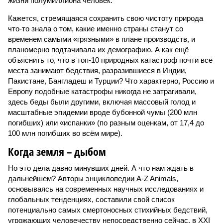
жизни полумиллиона человек.
Кажется, стремящаяся сохранить свою чистоту природа
что-то знала о том, какие именно страны станут со
временем самыми «грязными» в плане производств, и
планомерно подтачивала их демографию. А как ещё
объяснить то, что в топ-10 природных катастроф почти все
места занимают бедствия, разразившиеся в Индии,
Пакистане, Бангладеш и Турции? Что характерно, Россию и
Европу подобные катастрофы никогда не затрагивали,
здесь беды были другими, включая массовый голод и
масштабные эпидемии вроде бубонной чумы (200 млн
погибших) или «испанки» (по разным оценкам, от 17,4 до
100 млн погибших во всём мире).
Когда земля – дыбом
Но это дела давно минувших дней. А что нам ждать в
дальнейшем? Авторы энциклопедии A-Z Animals,
основываясь на современных научных исследованиях и
глобальных тенденциях, составили свой список
потенциально самых смертоносных стихийных бедствий,
угрожающих человечеству непосредственно сейчас, в XXI