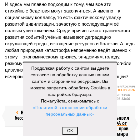
И здесь мы плавно подходим к тому, чем все эти
стихийные бедствия могут закончиться. А именно – к
социальному коллапсу, то есть фактическому упадку
развитой цивилизации, зачастую с последующим её
полным уничтожением. Среди причин такого трагического
развития событий учёные называют деградацию
окружающей среды, истощение ресурсов и болезни. А ведь
любая природная катастрофа непременно ведёт именно к
этому – экономическому кризису, эпидемиям, голоду,
резкому сокращению численности населения. Так погибли
Продолжая работу с сайтом вы даете
цивилизации шумеров, майя, кхмеров – список не
согласие на обработку данных нашим
исчерпывающий. Какая цивилизация будет следующей?
сайтом и сторонними ресурсами. Вы
можете запретить обработку Cookies в
Илья Космач
Газета
«Наша версия» №29 от 03.08.2026
настройках браузера.
Опубликовано:
05.08.2026 13:00
Отредактировано:
05.08.2026 13:00
Пожалуйста, ознакомьтесь с
«Политикой в отношении обработки
Возраст
Инфантино
персональных данных»
бессмертия
отступил и объявил
.
об отказе ФИФА от
продажи доли прав
OK
на чемпионат мира