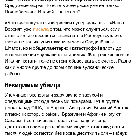
Средиземноморья. То есть в зоне риска уже не только
Поднебесная с Индией – не так ли?
«Бронзу» получают извержения супервулканов – «Наша
Версия» уже
писала
о том, что может случиться, если
окончательно проснётся знаменитый Йеллоустоун. Это
грозит не только уничтожением части Соединённых
Штатов, но и общепланетарной катастрофой вплоть до
возникновения «вулканической зимы». Флегрейские поля в
Италии, кстати, тоже не стоит сбрасывать со счетов. Равно
как и многие другие до поры спящие вулканические
районы.
Невидимый убийца
Упоминают эксперты и жару вкупе с засухой и
следующими отсюда лесными пожарами. Тут в группе
риска запад США, юг Европы, Австралия, Ближний Восток,
а также некоторые районы Бразилии и Африки к югу от
Сахары. Леса начинают гореть всё чаще и чаще,
достаточно посмотреть общемировую статистику; сотни
тысяч людей остаются без крова, десятки тысяч – гибнут.