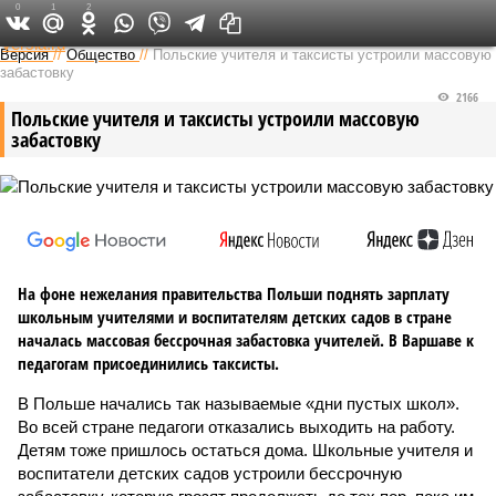
0
1
2
Федеральный выпуск
Версия
//
Общество
//
Польские учителя и таксисты устроили массовую
забастовку
2166
Польские учителя и таксисты устроили массовую
забастовку
На фоне нежелания правительства Польши поднять зарплату
школьным учителями и воспитателям детских садов в стране
началась массовая бессрочная забастовка учителей. В Варшаве к
педагогам присоединились таксисты.
В Польше начались так называемые «дни пустых школ».
Во всей стране педагоги отказались выходить на работу.
Детям тоже пришлось остаться дома. Школьные учителя и
воспитатели детских садов устроили бессрочную