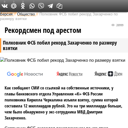
0
1
2
Федеральный выпуск
Версия
//
Общество
//
Полковник ФСБ побил рекорд Захарченко по
размеру взятки
20999
Рекордсмен под арестом
Полковник ФСБ побил рекорд Захарченко по размеру
взятки
Как сообщают СМИ со ссылкой на собственные источники, у
главы банковского отдела Управления «К» ФСБ России
полковника Кирилла Черкалина изъяли взятку, сумма которой
составила 12 миллиардов рублей. Это на три миллиарда больше,
чем было обнаружено у экс-сотрудника МВД Дмитрия
Захарченко.