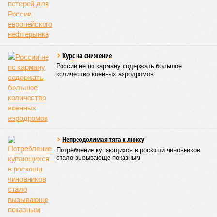
сомнения, что украинские террористы смогли бы
самостоятельно осуществить диверсию в таком месте – уж
не оказали ли им помощь их европейские покровители?
«Я
крайне сомневаюсь, чтобы ГУР и СБУ были бы способны
на осуществление подобного террористического акта
без поддержки старших партнёров по войне против
России,
– поясняет политолог
Дмитрий Евстафьев.
–
В
свете теракта в Москве продолжение функционирования
в России британского, германского, итальянского
посольства, а возможно, и пары других явно выглядит
излишним. Значит, надо лишить террористов баз
тыловой поддержки под дипломатическим прикрытием.
Это уже не побудка, это – набат, пора просыпаться».
А вот за трагедию Геленджика надо отомстить,
справедливо полагает Евстафьев.
«Просто нельзя не
отомстить. Максимально жестоко. Не жёстко, а именно
жестоко. Но умно. Надо уничтожить все активы
западников, до которых дотянется наша рука. Невзирая
на все обязательства, договорнячки, шахер-махеры. Мы
мстим за наших детей. В России нет чужих детей. Кто
не способен отставить в сторону свои мелкие и крупные