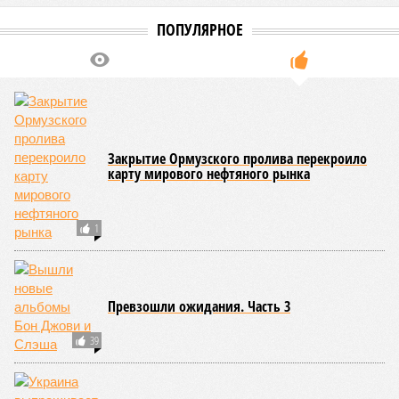
гешефты ради отмщения за детей, тот – враг. Главная
задача: вой должен стоять не только и не столько в
Киеве, сколько в Лондоне, Вашингтоне, Берлине, Париже,
Стамбуле. И кое-где ещё, где любят играть в «мирные
планы».
Так-то, в целом, понятно, что происходит, не так ли? Ну а
нам-то с вами – как быть?
Террористов – уничтожать без суда!
«Россия обязана изменить стратегию войны!
– убеждена
Анастасия Кашеварова. –
Невозможно больше терпеть
гибель детей в тылу, мирных – на пляже, спящих – у себя
в домах. Тяжело начинать освободительную войну, но
ещё тяжелее продолжить её, выстоять и победить. Все
заводы в Европе, выпускающие боеприпасы, несущие
смерть для наших детей, – законная цель! Вся логистика
Украины – законная цель! Все заводы Украины – законная
цель! Власти Запада убивают наших детей руками
Украины. Но они воюют не на фронте, а с мирным
населением»
. В том-то и дело.