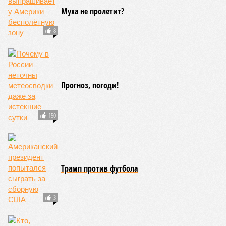
«Особенность теракта на Кудринской состоит в том,
что подрыв был произведён сознательно, в момент,
когда стало ясно, что бомбу сейчас найдут,
– разъясняет
публицист
Евгений Норин
. –
Военных в этот момент
рядом не было. Таким образом, человек, который привёл в
действие бомбу, совершил сознательный подрыв чисто
гражданской цели – охранника, курьера и тех
отдыхающих, кто находился рядом. Гражданских
взорвали сознательно и целенаправленно. Если исходить
из определения, что террористами являются те, кто
намеренно уничтожает гражданских лиц с целью одних –
убить, а остальных – запугать, то на Кудринской
площади был совершён классический террористический
акт, хоть в хрестоматию вставляй». «Теракты стали
происходить пугающе часто,
– отмечает военкор
Алексей Живов
. –
Все последние назначения в военном
руководстве украинского режима свидетельствуют, что
Киев будет использовать террор как своё главное
оружие».