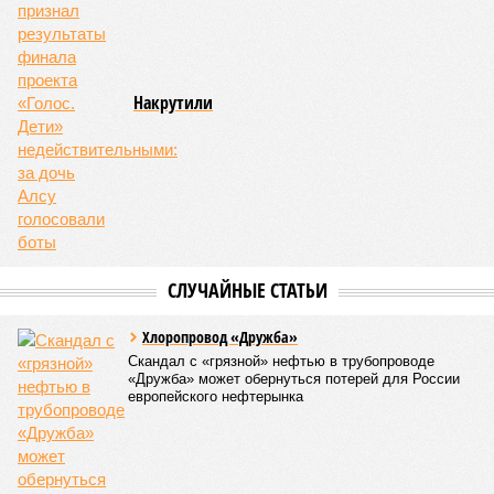
с группой российских – как бы назвать их точнее-то? –
визави. На этом фоне возникают некоторые догадки –
почему два откровенных теракта Киева, убившие наших
гражданских, остались не то чтобы незамеченными – не
стали новостями с первых полос, скажем так.
«Просочившаяся информация о том, что на секретных
переговорах в Вене Россию представлял Александр
Стальевич – информация невесёлая,
– делится
впечатлениями общественница
Дарья Митина
. –
Волошин
– основной спикер и интерфейс ельцинской «семьи»,
главных заинтересованных лиц в нашем поражении-
замирении. Печальных выводов два: наверху до сих пор
верят, что договорнячок возможен, а «семья» отнюдь не
канула в Лету, а вполне при делах».
Но в Balzi Rossi ударили не просто по мирным людям –
ударили по элите, наотмашь, на виду у честного народа.
«Это один из самых дорогих ресторанов Москвы,
–
уточняет общественница
Анастасия Кашеварова
. –
В 2021
году его выставляли на продажу почти за миллиард
рублей. Этот ресторан для очень богатых людей, цены
там очень кусаются»
. Вообще, возникают некоторые