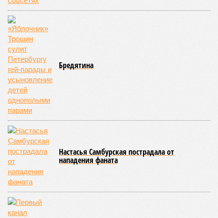
лейтенант. Война идёт и в тылу, что поделать. Против
мирных людей – в том числе.
«Субботний теракт в
столичном ресторане Balzi Rossi очевидным образом
является важнейшим политическим событием недели,
несмотря на то что никаких официальных комментариев
так и не последовало,
– отмечает телеведущий
Сергей
Мардан
. –
Впрочем, это оглушительное молчание
говорит о важности произошедшего даже больше, чем
любые громкие заявления». «Упорное нежелание
официально объявить политическое руководство
Украины во главе с Зеленским террористами откровенно
удивляет,
– в тон Мардану изумляется политолог
Алексей
Пилько
. –
Что ещё должно произойти, чтобы это всё-
таки случилось? И что мешает этому простому и
логичному решению?»
Бьют по мирным – попадают в элиту
Видимо, мешает не «что», а «кто». Накануне в Вене
состоялись келейные (чтобы не сказать, сепаратные)
переговоры отставных западных политиков и управленцев