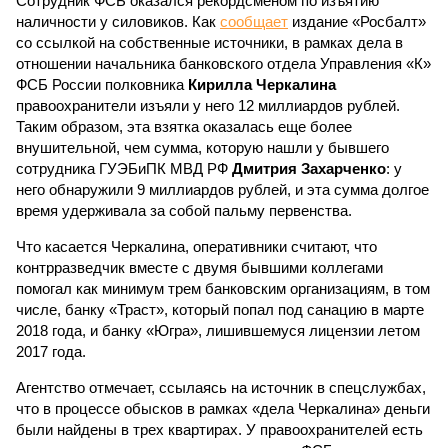
Сотрудник ФСБ оказался рекордсменом по изъятию
наличности у силовиков. Как
сообщает
издание «Росбалт»
со ссылкой на собственные источники, в рамках дела в
отношении начальника банковского отдела Управления «К»
ФСБ России полковника
Кирилла Черкалина
правоохранители изъяли у него 12 миллиардов рублей.
Таким образом, эта взятка оказалась еще более
внушительной, чем сумма, которую нашли у бывшего
сотрудника ГУЭБиПК МВД РФ
Дмитрия Захарченко
: у
него обнаружили 9 миллиардов рублей, и эта сумма долгое
время удерживала за собой пальму первенства.
Что касается Черкалина, оперативники считают, что
контрразведчик вместе с двумя бывшими коллегами
помогал как минимум трем банковским организациям, в том
числе, банку «Траст», который попал под санацию в марте
2018 года, и банку «Югра», лишившемуся лицензии летом
2017 года.
Агентство отмечает, ссылаясь на источник в спецслужбах,
что в процессе обысков в рамках «дела Черкалина» деньги
были найдены в трех квартирах. У правоохранителей есть