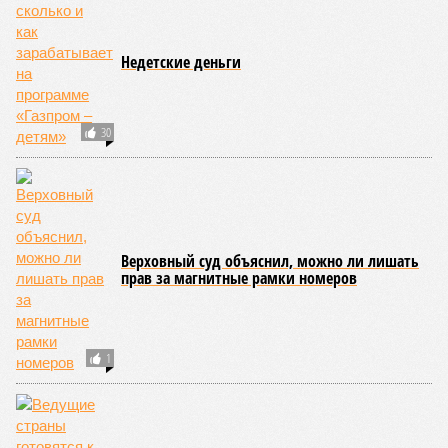
«Звание Героев России Сергуну с Коробовым (да и их сменщику
Игорю Костюкову) присвоили вовсе не за крымскую операцию,
как пишут украинские СМИ, а за то, что они вернули военной
разведке её прямое предназначение. Генералы Сергун и Коробов
– ценой собственных жизней». Объяснять надо, о чём идёт речь?
Самое поразительное, что в Киеве этого и не думают
скрывать.
«Советник офиса Зеленского Михаил Подоляк
пришёл в эфир немецкого вещателя DW объяснять,
почему украинские дроны жгут склады в России,
–
делится наблюдениями военкор
Александр Коц.
– И
объяснил, что к чему.
«Непосредственные удары по
огромному количеству людей, которые вне политики и
которые просто зарабатывают деньги, сразу лишают
их всего, лишают перспектив»
. Со слов
Подоляка
,
удары по НПЗ не дают нужного эффекта, не бьют
непосредственно по интересам мирных людей. Косвенно-то
задевают – очереди за бензином, неопределённость, этого
не отнять. А вот склады с ширпотребом – другое дело.
«Ты
смотришь и наслаждаешься тем, что твой бизнес