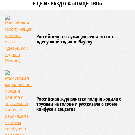
Киев перешёл к террору гражданских, пора давать адекватный ответ
(коллаж: рисунок - Темур Козаев, фото - Deep Vision)
Август не стал ломать мрачной традиции: 1-го числа – теракт на
Кудринской площади в Москве с пятерыми погибшими, а 3-го –
удар украинским дроном по отдыхающим на пляже под
Геленджиком – погибли семеро, из них четверо –
несовершеннолетние. Киев, проигрывая на поле боя,
терроризирует гражданских, отыгрывается на наших детях. Пора
бы призвать террористов к ответу, не так ли?
Сюжет:
Международные конфликты
Генералов в Москве
убивали
, общественников – тоже,
готовили покушения на видных чиновников и журналистов
– всё уже было. В этот раз погибли зять главкома ВКС
Александра Чайко
и один из гостей, 53-летний генерал-