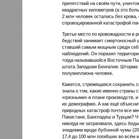
препятствий на своём пути, уничто
квадратных километров (а это бол
2 млн человек остались без крова,
спровоцированной катастрофой па
Третье место по кровожадности в р
бедствий занимает смертоносный ц
ставший самым мощным среди себе
наблюдений. Он поразил территори
тогда называвшейся Восточным Пак
штата Западная Бенгалия. Шторма 
полумиллиона человек.
Кажется, стремящаяся сохранить с
знала о том, какие именно страны 
«грязными» в плане производств, 
их демографию. А как ещё объяснить
природных катастроф почти все ме
Пакистане, Бангладеш и Турции? Ч
никогда не затрагивали, здесь бе
эпидемии вроде бубонной чумы (200
17,4 до 100 млн погибших во всём м