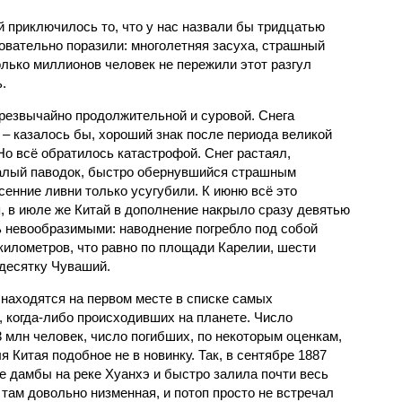
й приключилось то, что у нас назвали бы тридцатью
овательно поразили: многолетняя засуха, страшный
олько миллионов человек не пережили этот разгул
.
чрезвычайно продолжительной и суровой. Снега
 – казалось бы, хороший знак после периода великой
Но всё обратилось катастрофой. Снег растаял,
валый паводок, быстро обернувшийся страшным
енние ливни только усугубили. К июню всё это
, в июле же Китай в дополнение накрыло сразу девятью
 невообразимыми: наводнение погребло под собой
километров, что равно по площади Карелии, шести
десятку Чуваший.
 находятся на первом месте в списке самых
 когда-либо происходивших на планете. Число
3 млн человек, число погибших, по некоторым оценкам,
 Китая подобное не в новинку. Так, в сентябре 1887
е дамбы на реке Хуанхэ и быстро залила почти весь
 там довольно низменная, и потоп просто не встречал