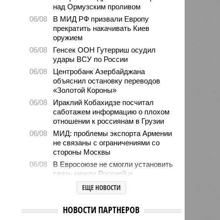
над Ормузским проливом
06/08
В МИД РФ призвали Европу
прекратить накачивать Киев
оружием
06/08
Генсек ООН Гутерриш осудил
удары ВСУ по России
06/08
Центробанк Азербайджана
объяснил остановку переводов
«Золотой Короны»
06/08
Ираклий Кобахидзе посчитал
саботажем информацию о плохом
отношении к россиянам в Грузии
06/08
МИД: проблемы экспорта Армении
не связаны с ограничениями со
стороны Москвы
06/08
В Евросоюзе не смогли установить
связь между Россией и
миграционным кризисом в Сеуте
ЕЩЕ НОВОСТИ
06/08
Ямпольская объяснила причины
проблем с поступлением в
НОВОСТИ ПАРТНЕРОВ
ведущие вузы страны