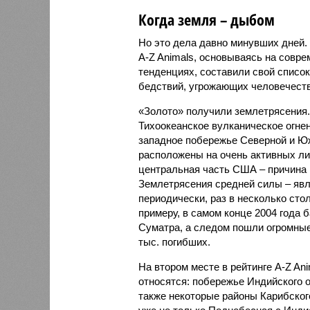
Когда земля – дыбом
Но это дела давно минувших дней.
A-Z Animals, основываясь на совр
тенденциях, составили свой списо
бедствий, угрожающих человечеству
«Золото» получили землетрясения.
Тихоокеанское вулканическое огне
западное побережье Северной и Юж
расположены на очень активных ли
центральная часть США – причина
Землетрясения средней силы – явле
периодически, раз в несколько стол
примеру, в самом конце 2004 года 
Суматра, а следом пошли огромные
тыс. погибших.
На втором месте в рейтинге A-Z An
относятся: побережье Индийского о
также некоторые районы Карибского