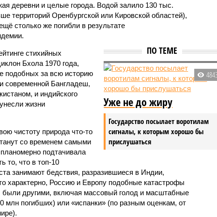
жая деревни и целые города. Водой залило 130 тыс.
ьше территорий Оренбургской или Кировской областей),
 ещё столько же погибли в результате
ндемии.
ПО ТЕМЕ
ейтинге стихийных
иклон Бхола 1970 года,
 подобных за всю историю
484
и современной Бангладеш,
истаном, и индийского
Уже не до жиру
унесли жизни
Государство посылает воротилам
сигналы, к которым хорошо бы
вою чистоту природа что-то
прислушаться
станут со временем самыми
и планомерно подтачивала
 то, что в топ-10
ста занимают бедствия, разразившиеся в Индии,
то характерно, Россию и Европу подобные катастрофы
ды были другими, включая массовый голод и масштабные
 млн погибших) или «испанки» (по разным оценкам, от
ире).