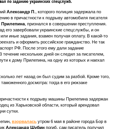
вал по заданию украинских спецслужб.
ний
Александр П
., которого полиция задержала по
ению в причастности к подрыву автомобиля писателя
а Прилепина
, признался в совершении преступления.
ад его завербовали украинские спецслужбы, и он
или иные задания, взамен получая оплату. В какой-то
реехать и оформить российское гражданство. Не так
аспорт РФ. После этого ему дали задание
В течение нескольких дней он следил за писателем,
ути к дому Прилепина, на одну из которых и наехал
сколько лет назад он был судим за разбой. Кроме того,
 таможенного досмотра: тогда в его рюкзаке
 причастности к подрыву машины Прилепина задержан
одец из Харьковской области, который арендовал
ни сутки.
лепин,
взорвалась
утром 6 мая в районе города Бор в
ник
Александр Шубин
погиб, сам писатель получил