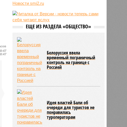
Новости smi2.ru
06/08
Euractiv: закрытие границы с
Россией спровоцировало спад
экономики Финляндии
06/08
Минобрнауки осенью примет
ЕЩЕ ИЗ РАЗДЕЛА «ОБЩЕСТВО»
решение о правилах приёма на
платные места в вузах
асов
18:47
Белоруссия ввела
18:47
временный пограничный
контроль на границе с
Россией
Идея властей Бали об
очереди для туристов не
понравилась
туроператорам