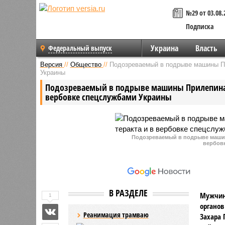
№29 от 03.08.
Подписка
Украина
Власть
Федеральный выпуск
Версия
//
Общество
//
Подозреваемый в подрыве машины Пр
Украины
Подозреваемый в подрыве машины Прилепина п
вербовке спецслужбами Украины
Подозреваемый в подрыве машин
вербов
В РАЗДЕЛЕ
Мужчина
1
органов
Реанимация трамваю
Захара 