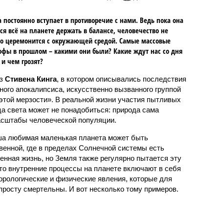
 постоянно вступает в противоречие с нами. Ведь пока она
ся всё на планете держать в балансе, человечество не
о церемонится с окружающей средой. Самые массовые
офы в прошлом – какими они были? Какие ждут нас со дня
 и чем грозят?
аз
Стивена Кинга
, в котором описывались последствия
ного апокалипсиса, искусственно вызванного группой
 этой мерзости». В реальной жизни участия пытливых
ца света может не понадобиться: природа сама
масштабы человеческой популяции.
ша любимая маленькая планета может быть
венной, где в пределах Солнечной системы есть
енная жизнь, но Земля также регулярно пытается эту
что внутренние процессы на планете включают в себя
орологические и физические явления, которые для
просту смертельны. И вот несколько тому примеров.