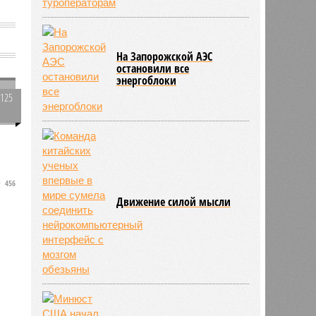
На Запорожской АЭС
остановили все
энергоблоки
1125
0
у
л
456
Движение силой мысли