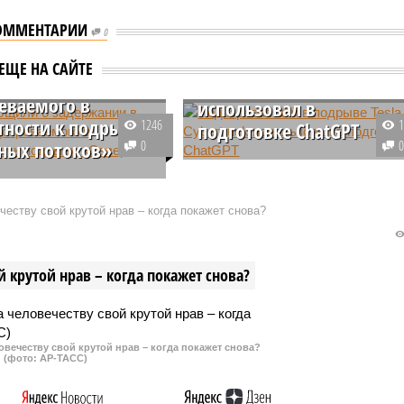
ОММЕНТАРИИ
0
общили о
Подозреваемый в
ЕЩЕ НА САЙТЕ
ании в Польше
подрыве Tesla Cybertruck
еваемого в
использовал в
тности к подрыву
1246
подготовке ChatGPT
ных потоков»
0
Мэттью Лайвелсбергер,
 был задержан
подозреваемый в подрыве
 Ж., фигурирующий в
электромобиля Tesla Cybertruck 
еству свой крутой нрав – когда покажет снова?
одрывах газопроводов
отеля в Лас-Вегасе, использова
й поток».
ChatGPT для подготовки своего
преступления.
 крутой нрав – когда покажет снова?
овечеству свой крутой нрав – когда покажет снова?
(фото: АР-ТАСС)