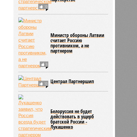
10
Министр обороны Латвии
считает Россию
противником, а не
партнером
9
Централ Партнершип
10
Белоруссия не будет
действовать в ущерб
братской России -
Лукашенко