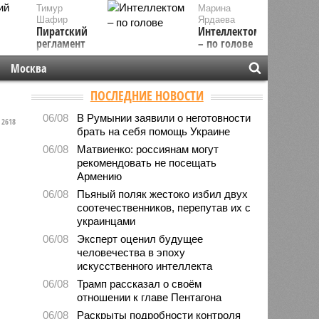
Тимур
Марина
Шафир
Ярдаева
Пиратский
Интеллектом
регламент
– по голове
Москва
ПОСЛЕДНИЕ НОВОСТИ
06/08
В Румынии заявили о неготовности
2618
брать на себя помощь Украине
06/08
Матвиенко: россиянам могут
рекомендовать не посещать
Армению
06/08
Пьяный поляк жестоко избил двух
соотечественников, перепутав их с
украинцами
06/08
Эксперт оценил будущее
человечества в эпоху
искусственного интеллекта
06/08
Трамп рассказал о своём
отношении к главе Пентагона
06/08
Раскрыты подробности контроля