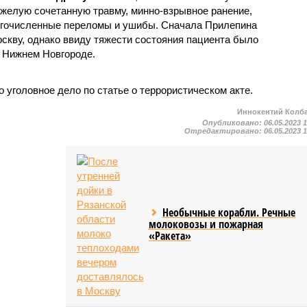
яжелую сочетанную травму, минно-взрывное ранение,
ногочисленные переломы и ушибы. Сначала Прилепина
скву, однако ввиду тяжести состояния пациента было
в Нижнем Новгороде.
уголовное дело по статье о террористическом акте.
Иннокентий Колб
Опубликовано:
06.05.2023 
Отредактировано:
06.05.2023 
Необычные корабли. Речные
молоковозы и пожарная
«Ракета»