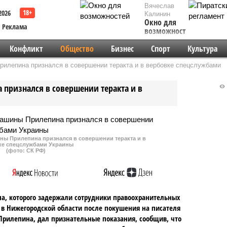
Вячеслав
2026
Калинин
Окно для
Реклама
возможностей
Конфликт
Общество
Бизнес
Спорт
Культура
илепина признался в совершении теракта и в вербовке спецслужбами
ризнался в совершении теракта и в
ы Прилепина признался в совершении теракта и в
ке спецслужбами Украины
(фото: СК РФ)
, которого задержали сотрудники правоохранительных
 в Нижегородской области после покушения на писателя
Прилепина, дал признательные показания, сообщив, что