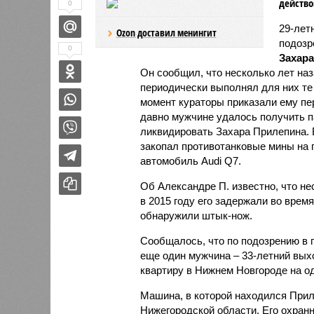
действо
0
29-лет
Ozon доставил менингит
подозр
0
Захар
Он сообщил, что несколько лет наз
периодически выполнял для них те 
момент кураторы приказали ему пе
давно мужчине удалось получить п
ликвидировать Захара Прилепина. 
закопал противотанковые мины на п
автомобиль Audi Q7.
Об Александре П. известно, что не
в 2015 году его задержали во время
обнаружили штык-нож.
Сообщалось, что по подозрению в
еще один мужчина – 33-летний вых
квартиру в Нижнем Новгороде на од
Машина, в которой находился При
Нижегородской области. Его охран