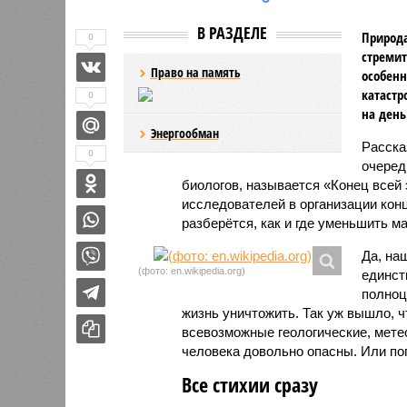
В РАЗДЕЛЕ
Природа
0
стремит
Право на память
особенн
катастр
0
на день
Энергообман
Расск
0
очеред
биологов, называется «Конец всей
исследователей в организации кон
разберётся, как и где уменьшить 
Да, на
(фото: en.wikipedia.org)
единст
полноц
жизнь уничтожить. Так уж вышло, 
всевозможные геологические, мете
человека довольно опасны. Или по
Все стихии сразу