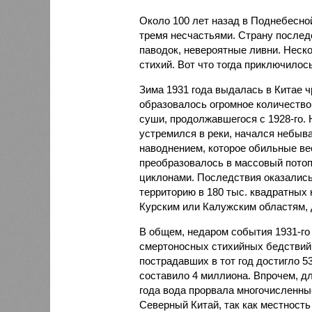
Около 100 лет назад в Поднебесно
тремя несчастьями. Страну послед
паводок, невероятные ливни. Неск
стихий. Вот что тогда приключилось
Зима 1931 года выдалась в Китае 
образовалось огромное количество
суши, продолжавшегося с 1928-го. 
устремился в реки, начался небы
наводнением, которое обильные вес
преобразовалось в массовый потоп
циклонами. Последствия оказались
территорию в 180 тыс. квадратных 
Курским или Калужским областям, 
В общем, недаром события 1931-го
смертоносных стихийных бедствий,
пострадавших в тот год достигло 5
составило 4 миллиона. Впрочем, для
года вода прорвала многочисленны
Северный Китай, так как местность