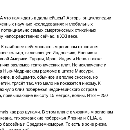
 А что нам ждать в дальнейшем? Авторы энциклопедии
еменных научных исследованиях и глобальных
к потенциально самых смертоносных стихийных
 непосредственно сейчас, в XXI веке.
 К наиболее сейсмоопасным регионам относится
нное кольцо, включающее Индонезию, Японию и
ной Америки. Турция, Иран, Индия и Непал также
ниях разломов тектонических плит. Не исключение и
 в Нью-Мадридском разломе в штате Миссури.
ние, в общем-то, обычное и вполне сносное, но
етий, трясёт так, что мало не покажется никому. К
бахнуло близ побережья индонезийского острова
, превышающие высоту 15 метров, волны. Итог – 250
imals как раз цунами. В этом плане к уязвимым регионам
кеана, тихо­океанские побережья Японии и США, а
 бассейна и Средиземноморья. То есть в зоне риска