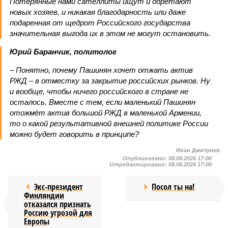
можно будет говорить в принципе?
Иван Дмитриев
Опубликовано:
08.08.2026 17:00
Отредактировано:
08.08.2026 17:00
Экс-президент
Посол ты на!
Финляндии
отказался признать
Россию угрозой для
Европы
КОММЕНТАРИИ
0
Новости smi2.ru
ПОСЛЕДНИЕ НОВОСТИ
14:07
Самолёт-разведчик НАТО замечен у берегов
Финского залива
13:45
Евросоюз нарастил импорт СПГ из России
13:32
Спасатель рассказала о плане действий на случай,
если кто-то заблудился в лесу