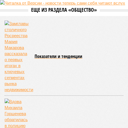
Вдова Михаила Горшенева обратилась в
полицию после устроенной на его могиле
фанаткой «КиШ» фотосессии в трусах