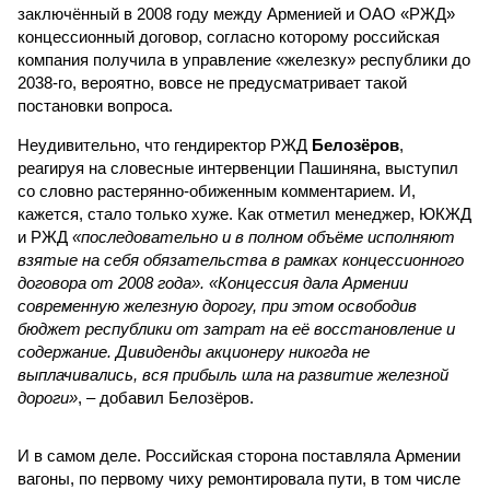
договора от 2008 года». «Концессия дала Армении
современную железную дорогу, при этом освободив
бюджет республики от затрат на её восстановление и
содержание. Дивиденды акционеру никогда не
выплачивались, вся прибыль шла на развитие железной
дороги»
, – добавил Белозёров.
И в самом деле. Российская сторона поставляла Армении
вагоны, по первому чиху ремонтировала пути, в том числе
повреждённые стихией, выплатила в казну закавказской
республики 15 млрд рублей налогов, пускала прибыль на
развитие местной железнодорожной инфраструктуры.
Из слов Белозёрова и приведённых фактов легко сделать
вывод о том, что ОАО «РЖД» занималось в Армении не
деловой активностью, а сугубой благотворительностью, не
инвестировало, а раздавало пожертвования, не
зарабатывало само, а давало зарабатывать другим и,
выходит, никак не гарантировало собственные интересы.
«Пока самая популярная в Армении точка зрения по
поводу будущего железных дорог рес­публики –
национализировать пути сообщения и, естественно,