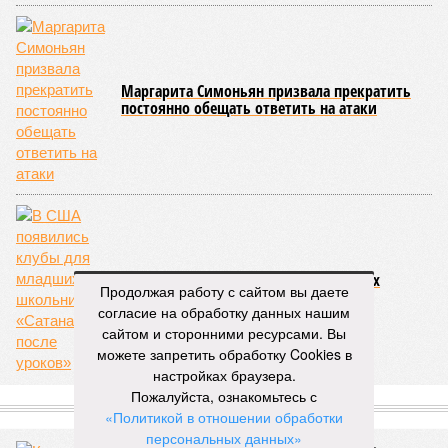
В США появились клубы для младших
школьников «Сатана после уроков»
СЛУЧАЙНЫЕ СТАТЬИ
«Чудовищный социальный эксперимент»
Киевский политолог Михаил Чаплыга поражается
изменением украинцев – «37-й год, я такое только
в фильмах видел»
Продолжая работу с сайтом вы даете
согласие на обработку данных нашим
сайтом и сторонними ресурсами. Вы
можете запретить обработку Cookies в
настройках браузера.
Пожалуйста, ознакомьтесь с
«Политикой в отношении обработки
персональных данных»