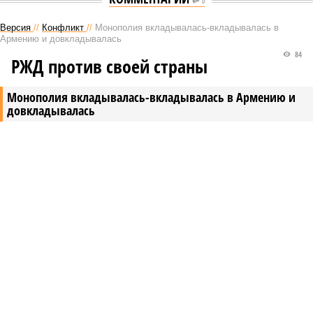
0
Версия
//
Конфликт
//
Монополия вкладывалась-вкладывалась в
Армению и довкладывалась
84
РЖД против своей страны
Монополия вкладывалась-вкладывалась в Армению и
довкладывалась
Монополия вкладывалась-вкладывалась в Армению и довкладывалась
(фото: Deep Vision)
Премьер закавказской республики Никол Пашинян заявил, что
его страна может потребовать у Москвы до 2 млрд долларов
ежегодно за аренду Южно-Кавказской железной дороги (ЮКЖД).
В настоящий момент та эксплуатируется «дочкой» ОАО «РЖД»,
причём исключительно за российский счёт. И в
складывающейся ситуации, кажется, больше вопросов не к