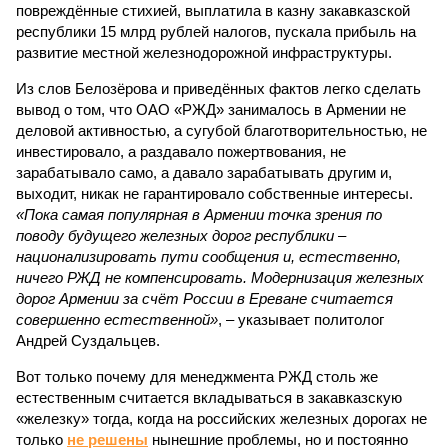
ничего РЖД не компенсировать. Модернизация железных
дорог Армении за счёт России в Ереване считается
совершенно естественной»
, – указывает политолог
Андрей Суздальцев.
Вот только почему для менеджмента РЖД столь же
естественным считается вкладываться в закавказскую
«железку» тогда, когда на российских железных дорогах не
только
не решены
нынешние проблемы, но и постоянно
возникают
новые? Даст ли здесь свой комментарий
Белозёров?
Гарник Туманян, политолог
– Вероятно, в случае разрыва концессии Пашинян со
своими европейскими партнёрами могут
инициировать новый проект на территории Армении
подобно трамповскому TRIPP, где будет создана
европейская концессия для управления путями, а
доходы от эксплуатации путей будут делиться плюс-
минус в таком же соотношении, как с американцами
(74% – Вашингтону, 26% – Еревану).