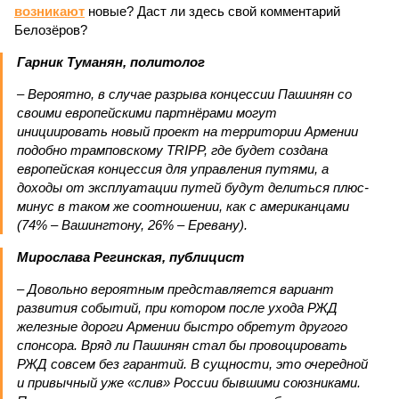
Мирослава Регинская, публицист
– Довольно вероятным представляется вариант
развития событий, при котором после ухода РЖД
железные дороги Армении быстро обретут другого
спонсора. Вряд ли Пашинян стал бы провоцировать
РЖД совсем без гарантий. В сущности, это очередной
и привычный уже «слив» России бывшими союзниками.
Потерянные нами сателлиты ищут и обретают
новых хозяев, и никакая благодарность или даже
подаренная от щедрот Российского государства
значительная выгода их в этом не могут остановить.
Юрий Баранчик, политолог
– Понятно, почему Пашинян хочет отжать актив
РЖД – в отместку за закрытие российских рынков. Ну
и вообще, чтобы ничего российского в стране не
осталось. Вместе с тем, если маленький Пашинян
отожмёт актив большой РЖД в маленькой Армении,
то о какой результативной внешней политике России