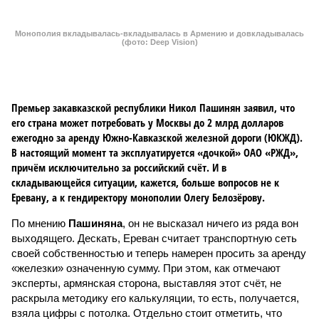
Еревану, а к гендиректору монополии Олегу Белозёрову.
По мнению
Пашиняна
, он не высказал ничего из ряда вон
выходящего. Дескать, Ереван считает транспортную сеть
своей собственностью и теперь намерен просить за аренду
«железки» означенную сумму. При этом, как отмечают
эксперты, армянская сторона, выставляя этот счёт, не
раскрыла методику его калькуляции, то есть, получается,
взяла цифры с потолка. Отдельно стоит отметить, что
заключённый в 2008 году между Арменией и ОАО «РЖД»
концессионный договор, согласно которому российская
компания получила в управление «железку» республики до
2038-го, вероятно, вовсе не предусматривает такой
постановки вопроса.
Неудивительно, что гендиректор РЖД
Белозёров
,
реагируя на словесные интервенции Пашиняна, выступил
со словно растерянно-обиженным комментарием. И,
кажется, стало только хуже. Как отметил менеджер, ЮКЖД
и РЖД
«последовательно и в полном объёме исполняют
взятые на себя обязательства в рамках концессионного