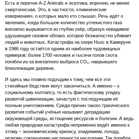
Есть в перечне A-Z Animals и экзотика, впрочем, не менее
смертоносная. Это, в частности, «лимнические
извержения», о которых мало кто слышал. Речь идёт о
явлениях, когда большое количество углекислого газа
внезапно вырывается из глубин озёр, образуя невидимое
удушающее газовое облако, которое безжалостно убивает
людей и животных. Катастрофа на озере Ньос в Камеруне
в 1986 году остаётся одним из наиболее чудовищных
примеров: более 1700 человек и тысячи голов скота
погибли из-за внезапного выброса CO₂, накрывшего
близлежащие деревни.
И здесь мы плавно подходим к тому, чем все эти
стихийные бедствия могут закончиться. А именно – к
социальному коллапсу, то есть фактическому упадку
развитой цивилизации, зачастую с последующим её
полным уничтожением. Среди причин такого трагического
развития событий учёные называют деградацию
окружающей среды, истощение ресурсов и болезни. А ведь
любая природная катастрофа непременно ведёт именно к
этому – экономическому кризису, эпидемиям, голоду,
резкому сокращению численности населения. Так погибли