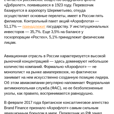
«Добролет», появившееся в 1923 году. Перевозчик
базируется в аэропорту Шереметьево, откуда
осуществляет основные перелеты, имеет в России пять
филиалов. Контрольный пакет акций «Аэрофлота» —
51,17% —
принадлежит
государству. У институциональных
инвесторов — 35,7%. Еще 3,5% на балансе у
госкорпорации «Ростех», 5,1% принадлежит физическим
лицам.
Авиационная отрасль в России характеризуется высокой
рыночной концентрацией — здесь доминируют небольшое
количество компаний. Формально «Аэрофлот» — не
монополист на рынке авиаперевозок, но фактически
занимает на нем искусственно созданную позицию лидера.
Об этом авиакомпании регулярно напоминает Федеральная
антимонопольная служба (ФАС), но ее безболезненные
уколы, как правило, воспринимаются равнодушно.
В феврале 2017 года британское консалтинговое агентство
Brand Finance признало «Аэрофлот» самым сильным
авиационным брендом в мире. Перевозчик из РФ занял