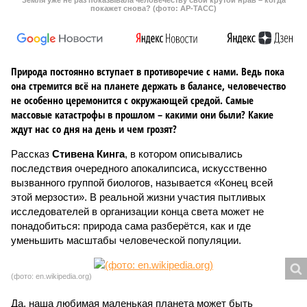
Земля уже не раз показывала человечеству свой крутой нрав – когда
покажет снова? (фото: АР-ТАСС)
Природа постоянно вступает в противоречие с нами. Ведь пока
она стремится всё на планете держать в балансе, человечество
не особенно церемонится с окружающей средой. Самые
массовые катастрофы в прошлом – какими они были? Какие
ждут нас со дня на день и чем грозят?
Рассказ
Стивена Кинга
, в котором описывались
последствия очередного апокалипсиса, искусственно
вызванного группой биологов, называется «Конец всей
этой мерзости». В реальной жизни участия пытливых
исследователей в организации конца света может не
понадобиться: природа сама разберётся, как и где
уменьшить масштабы человеческой популяции.
(фото: en.wikipedia.org)
Да, наша любимая маленькая планета может быть