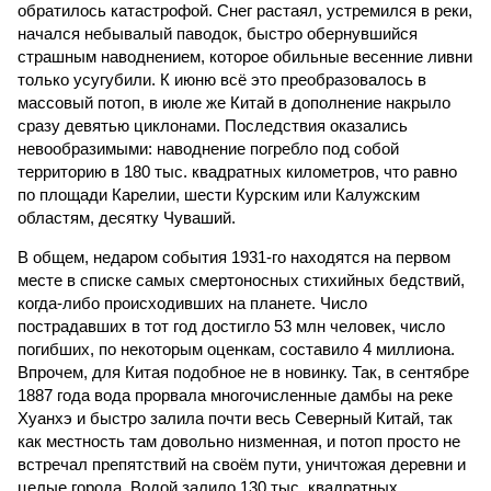
обратилось катастрофой. Снег растаял, устремился в реки,
начался небывалый паводок, быстро обернувшийся
страшным наводнением, которое обильные весенние ливни
только усугубили. К июню всё это преобразовалось в
массовый потоп, в июле же Китай в дополнение накрыло
сразу девятью циклонами. Последствия оказались
невообразимыми: наводнение погребло под собой
территорию в 180 тыс. квадратных километров, что равно
по площади Карелии, шести Курским или Калужским
областям, десятку Чуваший.
В общем, недаром события 1931-го находятся на первом
месте в списке самых смертоносных стихийных бедствий,
когда-либо происходивших на планете. Число
пострадавших в тот год достигло 53 млн человек, число
погибших, по некоторым оценкам, составило 4 миллиона.
Впрочем, для Китая подобное не в новинку. Так, в сентябре
1887 года вода прорвала многочисленные дамбы на реке
Хуанхэ и быстро залила почти весь Северный Китай, так
как местность там довольно низменная, и потоп просто не
встречал препятствий на своём пути, уничтожая деревни и
целые города. Водой залило 130 тыс. квадратных