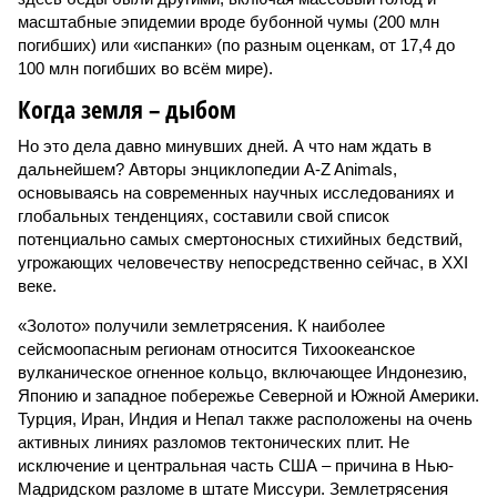
масштабные эпидемии вроде бубонной чумы (200 млн
погибших) или «испанки» (по разным оценкам, от 17,4 до
100 млн погибших во всём мире).
Когда земля – дыбом
Но это дела давно минувших дней. А что нам ждать в
дальнейшем? Авторы энциклопедии A-Z Animals,
основываясь на современных научных исследованиях и
глобальных тенденциях, составили свой список
потенциально самых смертоносных стихийных бедствий,
угрожающих человечеству непосредственно сейчас, в XXI
веке.
«Золото» получили землетрясения. К наиболее
сейсмоопасным регионам относится Тихоокеанское
вулканическое огненное кольцо, включающее Индонезию,
Японию и западное побережье Северной и Южной Америки.
Турция, Иран, Индия и Непал также расположены на очень
активных линиях разломов тектонических плит. Не
исключение и центральная часть США – причина в Нью-
Мадридском разломе в штате Миссури. Землетрясения