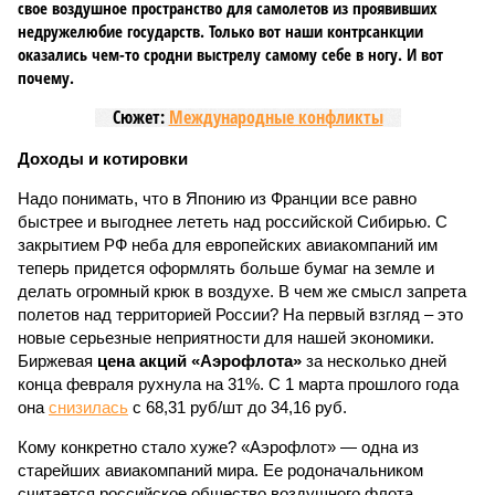
свое воздушное пространство для самолетов из проявивших
недружелюбие государств. Только вот наши контрсанкции
оказались чем-то сродни выстрелу самому себе в ногу. И вот
почему.
Сюжет:
Международные конфликты
Доходы и котировки
Надо понимать, что в Японию из Франции все равно
быстрее и выгоднее лететь над российской Сибирью. С
закрытием РФ неба для европейских авиакомпаний им
теперь придется оформлять больше бумаг на земле и
делать огромный крюк в воздухе. В чем же смысл запрета
полетов над территорией России? На первый взгляд – это
новые серьезные неприятности для нашей экономики.
Биржевая
цена акций «Аэрофлота»
за несколько дней
конца февраля рухнула на 31%. С 1 марта прошлого года
она
снизилась
с 68,31 руб/шт до 34,16 руб.
Кому конкретно стало хуже? «Аэрофлот» — одна из
старейших авиакомпаний мира. Ее родоначальником
считается российское общество воздушного флота