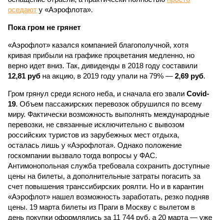
оседают
у «Аэрофлота».
Пока гром не грянет
«Аэрофлот» казался компанией благополучной, хотя
кривая прибыли на графике процветания медленно, но
верно идет вниз. Так, дивиденды в 2018 году составили
12,81 руб
на акцию, в 2019 году упали на 79% —
2,69 руб
.
Гром грянул среди ясного неба, и сначала его звали
Covid-
19
. Объем пассажирских перевозок обрушился по всему
миру. Фактически возможность выполнять международные
перевозки, не связанные исключительно с вывозом
российских туристов из зарубежных мест отдыха,
осталась лишь у «Аэрофлота». Однако положение
госкомпании вызвало тогда вопросы у ФАС.
Антимонопольная служба требовала сохранить доступные
цены на билеты, а дополнительные затраты погасить за
счет повышения транссибирских роялти. Но и в карантин
«Аэрофлот» нашел возможность заработать, резко подняв
цены. 19 марта билеты из Праги в Москву с вылетом в
день покупки оформлялись за 11 744 руб, а 20 марта — уже