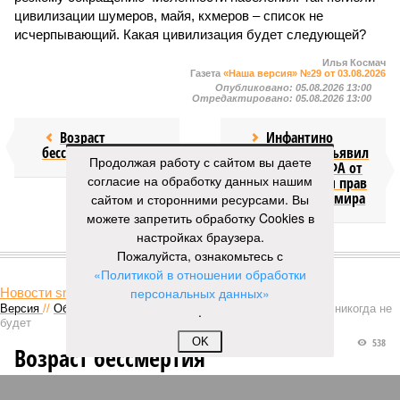
цивилизации шумеров, майя, кхмеров – список не
исчерпывающий. Какая цивилизация будет следующей?
Илья Космач
Газета
«Наша версия» №29 от 03.08.2026
Опубликовано:
05.08.2026 13:00
Отредактировано:
05.08.2026 13:00
Возраст
Инфантино
бессмертия
отступил и объявил
Продолжая работу с сайтом вы даете
об отказе ФИФА от
согласие на обработку данных нашим
продажи доли прав
на чемпионат мира
сайтом и сторонними ресурсами. Вы
можете запретить обработку Cookies в
настройках браузера.
КОММЕНТАРИИ
Пожалуйста, ознакомьтесь с
1
«Политикой в отношении обработки
персональных данных»
Новости smi2.ru
Версия
//
Общество
//
Мы могли бы жить сотни лет, но этого никогда не
.
будет
OK
538
Возраст бессмертия
Мы могли бы жить сотни лет, но этого никогда не будет