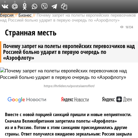
0
0
0
Федеральный выпуск
Версия
//
Бизнес
//
Почему запрет на полеты европейских перевозчиков
над Россией больно ударит в первую очередь по «Аэрофлоту»
16134
Странная месть
Почему запрет на полеты европейских перевозчиков над
Россией больно ударит в первую очередь по
«Аэрофлоту»
https://hrlider.ru/posts/aeroflot/
Вместе с новой порцией санкций пришли и новые неприятности.
Сначала Великобритания запретила полеты «Аэрофлота»
из и в Россию. Потом к этим санкциям присоединились другие
страны. Ответ получился ожидаемо зеркальным: Россия закрыла