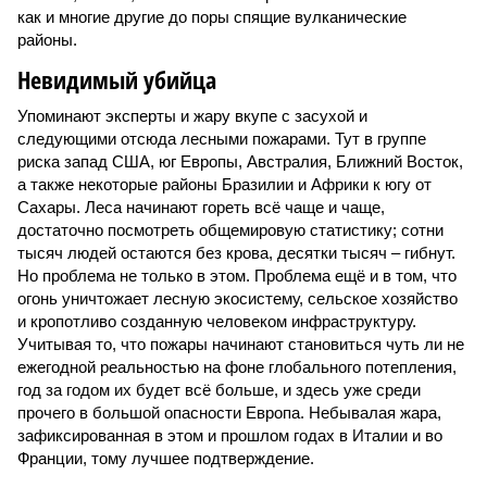
как и многие другие до поры спящие вулканические
районы.
Невидимый убийца
Упоминают эксперты и жару вкупе с засухой и
следующими отсюда лесными пожарами. Тут в группе
риска запад США, юг Европы, Австралия, Ближний Восток,
а также некоторые районы Бразилии и Африки к югу от
Сахары. Леса начинают гореть всё чаще и чаще,
достаточно посмотреть общемировую статистику; сотни
тысяч людей остаются без крова, десятки тысяч – гибнут.
Но проблема не только в этом. Проблема ещё и в том, что
огонь уничтожает лесную экосистему, сельское хозяйство
и кропотливо созданную человеком инфраструктуру.
Учитывая то, что пожары начинают становиться чуть ли не
ежегодной реальностью на фоне глобального потепления,
год за годом их будет всё больше, и здесь уже среди
прочего в большой опасности Европа. Небывалая жара,
зафиксированная в этом и прошлом годах в Италии и во
Франции, тому лучшее подтверждение.