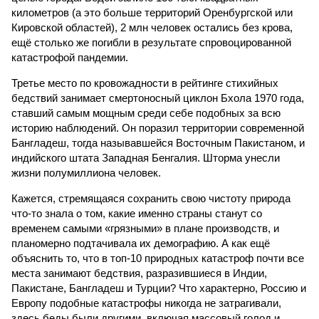
километров (а это больше территорий Оренбургской или
Кировской областей), 2 млн человек остались без крова,
ещё столько же погибли в результате спровоцированной
катастрофой пандемии.
Третье место по кровожадности в рейтинге стихийных
бедствий занимает смертоносный циклон Бхола 1970 года,
ставший самым мощным среди себе подобных за всю
историю наблюдений. Он поразил территории современной
Бангладеш, тогда называвшейся Восточным Пакистаном, и
индийского штата Западная Бенгалия. Шторма унесли
жизни полумиллиона человек.
Кажется, стремящаяся сохранить свою чистоту природа
что-то знала о том, какие именно страны станут со
временем самыми «грязными» в плане производств, и
планомерно подтачивала их демографию. А как ещё
объяснить то, что в топ-10 природных катастроф почти все
места занимают бедствия, разразившиеся в Индии,
Пакистане, Бангладеш и Турции? Что характерно, Россию и
Европу подобные катастрофы никогда не затрагивали,
здесь беды были другими, включая массовый голод и