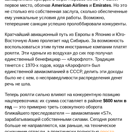
первое место, обогнав
American Airlines
и
Emirates
. Но это
не столько его собственная заслуга, сколько обеспеченные
ему уникальные условия для работы. Возможно,
теперешние санкции успешно пролоббировали конкуренты.
Кратчайший авиационный путь из Европы в Японию и Юго-
Восточную Азию пролегает над Сибирью. За возможность
воспользоваться этим путем иностранные компании платят
роялти. Эти «деньги из воздуха» до сих пор получал
единственный бенефициар — «Аэрофлот». Традиция
тянется с 1970-х годов, когда «Аэрофлот» был
единственной авиакомпанией в СССР, делить эти доходы
было не с кем, о несправедливости распределения денег
речь не шла.
Теперь роялти сильно влияют на конкурентную позицию
нацперевозчика: их сумма составляет в районе
$600 млн в
год
— это примерно треть совокупного оборота
ближайшего преследователя — авиакомпании «S7»,
зарабатывающей собственными силами. Сегодня роялти
больше не направляются, как раньше, на техническое
оснащение отрасли, а практически полностью
просто