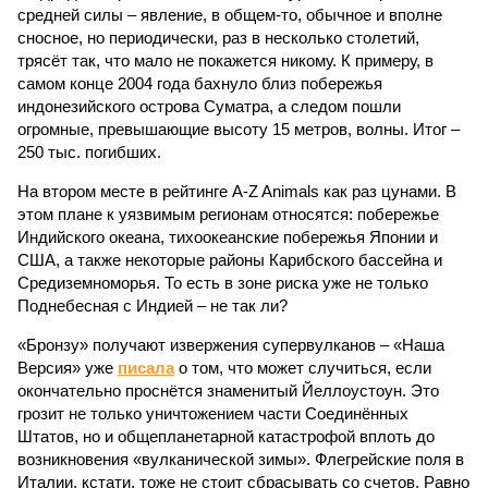
средней силы – явление, в общем-то, обычное и вполне
сносное, но периодически, раз в несколько столетий,
трясёт так, что мало не покажется никому. К примеру, в
самом конце 2004 года бахнуло близ побережья
индонезийского острова Суматра, а следом пошли
огромные, превышающие высоту 15 метров, волны. Итог –
250 тыс. погибших.
На втором месте в рейтинге A-Z Animals как раз цунами. В
этом плане к уязвимым регионам относятся: побережье
Индийского океана, тихо­океанские побережья Японии и
США, а также некоторые районы Карибского бассейна и
Средиземноморья. То есть в зоне риска уже не только
Поднебесная с Индией – не так ли?
«Бронзу» получают извержения супервулканов – «Наша
Версия» уже
писала
о том, что может случиться, если
окончательно проснётся знаменитый Йеллоустоун. Это
грозит не только уничтожением части Соединённых
Штатов, но и общепланетарной катастрофой вплоть до
возникновения «вулканической зимы». Флегрейские поля в
Италии, кстати, тоже не стоит сбрасывать со счетов. Равно