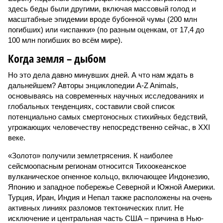
здесь беды были другими, включая массовый голод и
масштабные эпидемии вроде бубонной чумы (200 млн
погибших) или «испанки» (по разным оценкам, от 17,4 до
100 млн погибших во всём мире).
Когда земля – дыбом
Но это дела давно минувших дней. А что нам ждать в
дальнейшем? Авторы энциклопедии A-Z Animals,
основываясь на современных научных исследованиях и
глобальных тенденциях, составили свой список
потенциально самых смертоносных стихийных бедствий,
угрожающих человечеству непосредственно сейчас, в XXI
веке.
«Золото» получили землетрясения. К наиболее
сейсмоопасным регионам относится Тихоокеанское
вулканическое огненное кольцо, включающее Индонезию,
Японию и западное побережье Северной и Южной Америки.
Турция, Иран, Индия и Непал также расположены на очень
активных линиях разломов тектонических плит. Не
исключение и центральная часть США – причина в Нью-