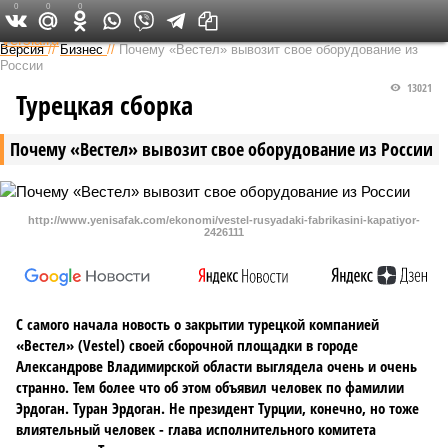
0
0
0
Федеральный выпуск
Версия
//
Бизнес
//
Почему «Вестел» вывозит свое оборудование из
России
13021
Турецкая сборка
Почему «Вестел» вывозит свое оборудование из России
http://www.yenisafak.com/ekonomi/vestel-rusyadaki-fabrikasini-kapatiyor-
2426111
С самого начала новость о закрытии турецкой компанией
«Вестел» (Vestel) своей сборочной площадки в городе
Александрове Владимирской области выглядела очень и очень
странно. Тем более что об этом объявил человек по фамилии
Эрдоган. Туран Эрдоган. Не президент Турции, конечно, но тоже
влиятельный человек - глава исполнительного комитета