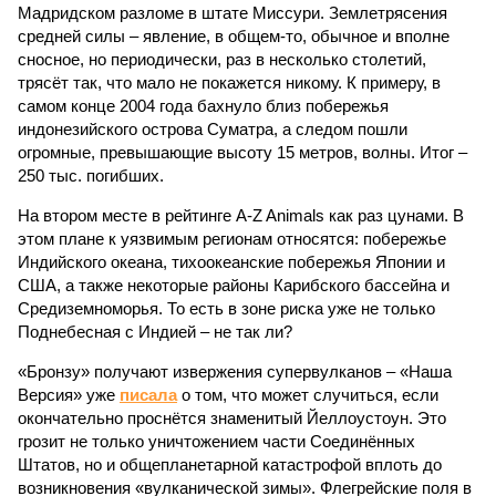
Мадридском разломе в штате Миссури. Землетрясения
средней силы – явление, в общем-то, обычное и вполне
сносное, но периодически, раз в несколько столетий,
трясёт так, что мало не покажется никому. К примеру, в
самом конце 2004 года бахнуло близ побережья
индонезийского острова Суматра, а следом пошли
огромные, превышающие высоту 15 метров, волны. Итог –
250 тыс. погибших.
На втором месте в рейтинге A-Z Animals как раз цунами. В
этом плане к уязвимым регионам относятся: побережье
Индийского океана, тихо­океанские побережья Японии и
США, а также некоторые районы Карибского бассейна и
Средиземноморья. То есть в зоне риска уже не только
Поднебесная с Индией – не так ли?
«Бронзу» получают извержения супервулканов – «Наша
Версия» уже
писала
о том, что может случиться, если
окончательно проснётся знаменитый Йеллоустоун. Это
грозит не только уничтожением части Соединённых
Штатов, но и общепланетарной катастрофой вплоть до
возникновения «вулканической зимы». Флегрейские поля в