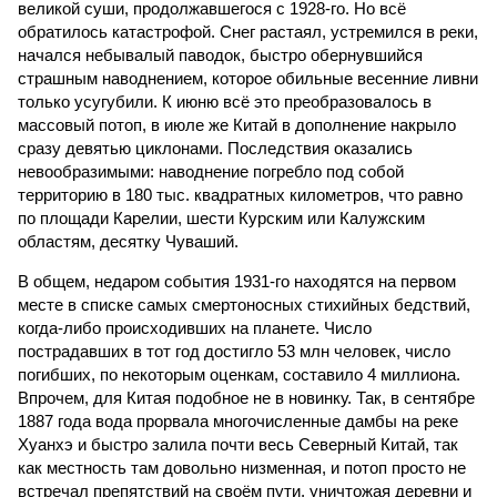
великой суши, продолжавшегося с 1928-го. Но всё
обратилось катастрофой. Снег растаял, устремился в реки,
начался небывалый паводок, быстро обернувшийся
страшным наводнением, которое обильные весенние ливни
только усугубили. К июню всё это преобразовалось в
массовый потоп, в июле же Китай в дополнение накрыло
сразу девятью циклонами. Последствия оказались
невообразимыми: наводнение погребло под собой
территорию в 180 тыс. квадратных километров, что равно
по площади Карелии, шести Курским или Калужским
областям, десятку Чуваший.
В общем, недаром события 1931-го находятся на первом
месте в списке самых смертоносных стихийных бедствий,
когда-либо происходивших на планете. Число
пострадавших в тот год достигло 53 млн человек, число
погибших, по некоторым оценкам, составило 4 миллиона.
Впрочем, для Китая подобное не в новинку. Так, в сентябре
1887 года вода прорвала многочисленные дамбы на реке
Хуанхэ и быстро залила почти весь Северный Китай, так
как местность там довольно низменная, и потоп просто не
встречал препятствий на своём пути, уничтожая деревни и