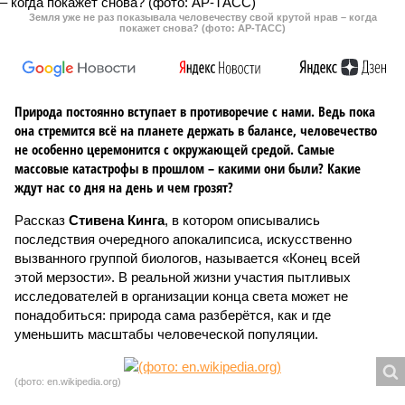
Земля уже не раз показывала человечеству свой крутой нрав – когда
покажет снова? (фото: АР-ТАСС)
Природа постоянно вступает в противоречие с нами. Ведь пока
она стремится всё на планете держать в балансе, человечество
не особенно церемонится с окружающей средой. Самые
массовые катастрофы в прошлом – какими они были? Какие
ждут нас со дня на день и чем грозят?
Рассказ
Стивена Кинга
, в котором описывались
последствия очередного апокалипсиса, искусственно
вызванного группой биологов, называется «Конец всей
этой мерзости». В реальной жизни участия пытливых
исследователей в организации конца света может не
понадобиться: природа сама разберётся, как и где
уменьшить масштабы человеческой популяции.
(фото: en.wikipedia.org)