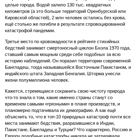
целые города. Водой залило 130 тыс. квадратных
километров (а это больше территорий Оренбургской или
Кировской областей), 2 млн человек остались без крова,
ещё столько же погибли в результате спровоцированной
катастрофой пандемии.
Третье место по кровожадности в рейтинге стихийных
бедствий занимает смертоносный циклон Бхола 1970 года,
ставший самым мощным среди себе подобных за всю
историю наблюдений. Он поразил территории современной
Бангладеш, тогда называвшейся Восточным Пакистаном, и
индийского штата Западная Бенгалия. Шторма унесли
жизни полумиллиона человек.
Кажется, стремящаяся сохранить свою чистоту природа
что-то знала о том, какие именно страны станут со
временем самыми «грязными» в плане производств, и
планомерно подтачивала их демографию. А как ещё
объяснить то, что в топ-10 природных катастроф почти все
места занимают бедствия, разразившиеся в Индии,
Пакистане, Бангладеш и Турции? Что характерно, Россию и
Европу подобные катастрофы никогда не затрагивали,