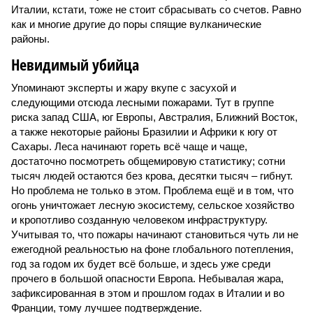
Италии, кстати, тоже не стоит сбрасывать со счетов. Равно
как и многие другие до поры спящие вулканические
районы.
Невидимый убийца
Упоминают эксперты и жару вкупе с засухой и
следующими отсюда лесными пожарами. Тут в группе
риска запад США, юг Европы, Австралия, Ближний Восток,
а также некоторые районы Бразилии и Африки к югу от
Сахары. Леса начинают гореть всё чаще и чаще,
достаточно посмотреть общемировую статистику; сотни
тысяч людей остаются без крова, десятки тысяч – гибнут.
Но проблема не только в этом. Проблема ещё и в том, что
огонь уничтожает лесную экосистему, сельское хозяйство
и кропотливо созданную человеком инфраструктуру.
Учитывая то, что пожары начинают становиться чуть ли не
ежегодной реальностью на фоне глобального потепления,
год за годом их будет всё больше, и здесь уже среди
прочего в большой опасности Европа. Небывалая жара,
зафиксированная в этом и прошлом годах в Италии и во
Франции, тому лучшее подтверждение.