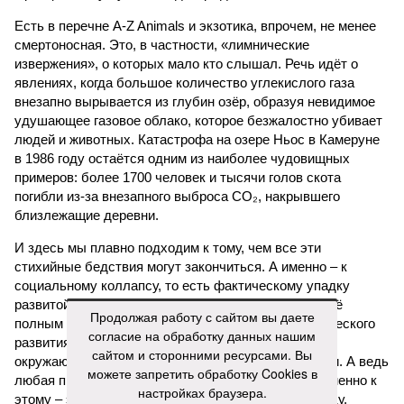
Есть в перечне A-Z Animals и экзотика, впрочем, не менее
смертоносная. Это, в частности, «лимнические
извержения», о которых мало кто слышал. Речь идёт о
явлениях, когда большое количество углекислого газа
внезапно вырывается из глубин озёр, образуя невидимое
удушающее газовое облако, которое безжалостно убивает
людей и животных. Катастрофа на озере Ньос в Камеруне
в 1986 году остаётся одним из наиболее чудовищных
примеров: более 1700 человек и тысячи голов скота
погибли из-за внезапного выброса CO₂, накрывшего
близлежащие деревни.
И здесь мы плавно подходим к тому, чем все эти
стихийные бедствия могут закончиться. А именно – к
социальному коллапсу, то есть фактическому упадку
развитой цивилизации, зачастую с последующим её
Продолжая работу с сайтом вы даете
полным уничтожением. Среди причин такого трагического
согласие на обработку данных нашим
развития событий учёные называют деградацию
сайтом и сторонними ресурсами. Вы
окружающей среды, истощение ресурсов и болезни. А ведь
можете запретить обработку Cookies в
любая природная катастрофа непременно ведёт именно к
настройках браузера.
этому – экономическому кризису, эпидемиям, голоду,