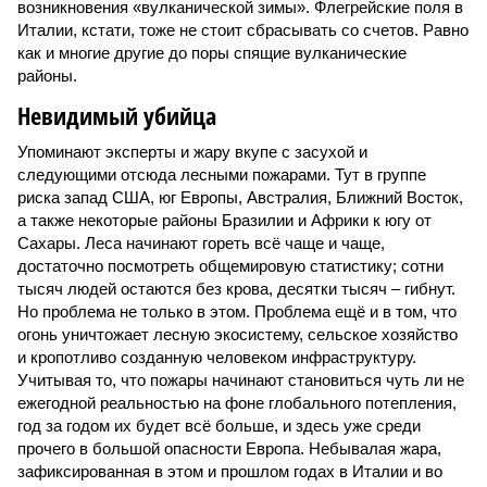
возникновения «вулканической зимы». Флегрейские поля в
Италии, кстати, тоже не стоит сбрасывать со счетов. Равно
как и многие другие до поры спящие вулканические
районы.
Невидимый убийца
Упоминают эксперты и жару вкупе с засухой и
следующими отсюда лесными пожарами. Тут в группе
риска запад США, юг Европы, Австралия, Ближний Восток,
а также некоторые районы Бразилии и Африки к югу от
Сахары. Леса начинают гореть всё чаще и чаще,
достаточно посмотреть общемировую статистику; сотни
тысяч людей остаются без крова, десятки тысяч – гибнут.
Но проблема не только в этом. Проблема ещё и в том, что
огонь уничтожает лесную экосистему, сельское хозяйство
и кропотливо созданную человеком инфраструктуру.
Учитывая то, что пожары начинают становиться чуть ли не
ежегодной реальностью на фоне глобального потепления,
год за годом их будет всё больше, и здесь уже среди
прочего в большой опасности Европа. Небывалая жара,
зафиксированная в этом и прошлом годах в Италии и во