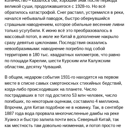
количество – казалось бы, хороший знак после периода
великой суши, продолжавшегося с 1928-го. Но всё
обратилось катастрофой. Снег растаял, устремился в реки,
начался небывалый паводок, быстро обернувшийся
страшным наводнением, которое обильные весенние ливни
только усугубили. К июню всё это преобразовалось в
массовый потоп, в июле же Китай в дополнение накрыло
сразу девятью циклонами. Последствия оказались
невообразимыми: наводнение погребло под собой
территорию в 180 тыс. квадратных километров, что равно
по площади Карелии, шести Курским или Калужским
областям, десятку Чуваший.
В общем, недаром события 1931-го находятся на первом
месте в списке самых смертоносных стихийных бедствий,
когда-либо происходивших на планете. Число
пострадавших в тот год достигло 53 млн человек, число
погибших, по некоторым оценкам, составило 4 миллиона.
Впрочем, для Китая подобное не в новинку. Так, в сентябре
1887 года вода прорвала многочисленные дамбы на реке
Хуанхэ и быстро залила почти весь Северный Китай, так
как местность там довольно низменная, и потоп просто не