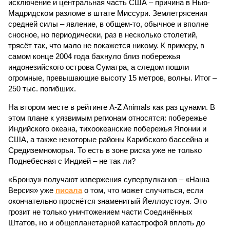
исключение и центральная часть США – причина в Нью-
Мадридском разломе в штате Миссури. Землетрясения
средней силы – явление, в общем-то, обычное и вполне
сносное, но периодически, раз в несколько столетий,
трясёт так, что мало не покажется никому. К примеру, в
самом конце 2004 года бахнуло близ побережья
индонезийского острова Суматра, а следом пошли
огромные, превышающие высоту 15 метров, волны. Итог –
250 тыс. погибших.
На втором месте в рейтинге A-Z Animals как раз цунами. В
этом плане к уязвимым регионам относятся: побережье
Индийского океана, тихо­океанские побережья Японии и
США, а также некоторые районы Карибского бассейна и
Средиземноморья. То есть в зоне риска уже не только
Поднебесная с Индией – не так ли?
«Бронзу» получают извержения супервулканов – «Наша
Версия» уже
писала
о том, что может случиться, если
окончательно проснётся знаменитый Йеллоустоун. Это
грозит не только уничтожением части Соединённых
Штатов, но и общепланетарной катастрофой вплоть до