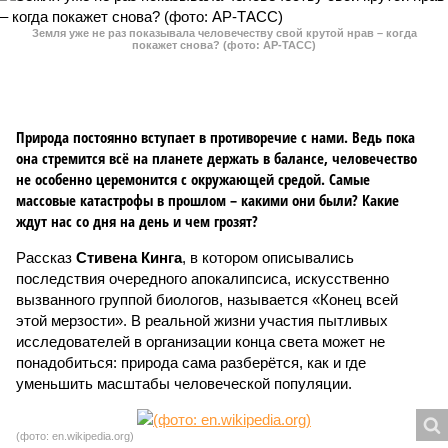
Земля уже не раз показывала человечеству свой крутой нрав – когда
покажет снова? (фото: АР-ТАСС)
Природа постоянно вступает в противоречие с нами. Ведь пока
она стремится всё на планете держать в балансе, человечество
не особенно церемонится с окружающей средой. Самые
массовые катастрофы в прошлом – какими они были? Какие
ждут нас со дня на день и чем грозят?
Рассказ
Стивена Кинга
, в котором описывались
последствия очередного апокалипсиса, искусственно
вызванного группой биологов, называется «Конец всей
этой мерзости». В реальной жизни участия пытливых
исследователей в организации конца света может не
понадобиться: природа сама разберётся, как и где
уменьшить масштабы человеческой популяции.
(фото: en.wikipedia.org)