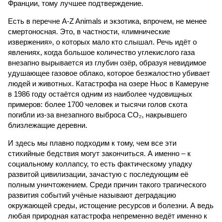
Франции, тому лучшее подтверждение.
Есть в перечне A-Z Animals и экзотика, впрочем, не менее
смертоносная. Это, в частности, «лимнические
извержения», о которых мало кто слышал. Речь идёт о
явлениях, когда большое количество углекислого газа
внезапно вырывается из глубин озёр, образуя невидимое
удушающее газовое облако, которое безжалостно убивает
людей и животных. Катастрофа на озере Ньос в Камеруне
в 1986 году остаётся одним из наиболее чудовищных
примеров: более 1700 человек и тысячи голов скота
погибли из-за внезапного выброса CO₂, накрывшего
близлежащие деревни.
И здесь мы плавно подходим к тому, чем все эти
стихийные бедствия могут закончиться. А именно – к
социальному коллапсу, то есть фактическому упадку
развитой цивилизации, зачастую с последующим её
полным уничтожением. Среди причин такого трагического
развития событий учёные называют деградацию
окружающей среды, истощение ресурсов и болезни. А ведь
любая природная катастрофа непременно ведёт именно к