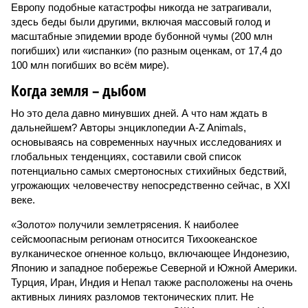
Европу подобные катастрофы никогда не затрагивали,
здесь беды были другими, включая массовый голод и
масштабные эпидемии вроде бубонной чумы (200 млн
погибших) или «испанки» (по разным оценкам, от 17,4 до
100 млн погибших во всём мире).
Когда земля – дыбом
Но это дела давно минувших дней. А что нам ждать в
дальнейшем? Авторы энциклопедии A-Z Animals,
основываясь на современных научных исследованиях и
глобальных тенденциях, составили свой список
потенциально самых смертоносных стихийных бедствий,
угрожающих человечеству непосредственно сейчас, в XXI
веке.
«Золото» получили землетрясения. К наиболее
сейсмоопасным регионам относится Тихоокеанское
вулканическое огненное кольцо, включающее Индонезию,
Японию и западное побережье Северной и Южной Америки.
Турция, Иран, Индия и Непал также расположены на очень
активных линиях разломов тектонических плит. Не