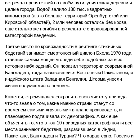
встречал препятствий на своём пути, уничтожая деревни и
целые города. Водой залило 130 тыс. квадратных
километров (а это больше территорий Оренбургской или
Кировской областей), 2 млн человек остались без крова,
ещё столько же погибли в результате спровоцированной
катастрофой пандемии.
Третье место по кровожадности в рейтинге стихийных
бедствий занимает смертоносный циклон Бхола 1970 года,
ставший самым мощным среди себе подобных за всю
историю наблюдений. Он поразил территории современной
Бангладеш, тогда называвшейся Восточным Пакистаном, и
индийского штата Западная Бенгалия. Шторма унесли
жизни полумиллиона человек.
Кажется, стремящаяся сохранить свою чистоту природа
что-то знала о том, какие именно страны станут со
временем самыми «грязными» в плане производств, и
планомерно подтачивала их демографию. А как ещё
объяснить то, что в топ-10 природных катастроф почти все
места занимают бедствия, разразившиеся в Индии,
Пакистане, Бангладеш и Турции? Что характерно, Россию и