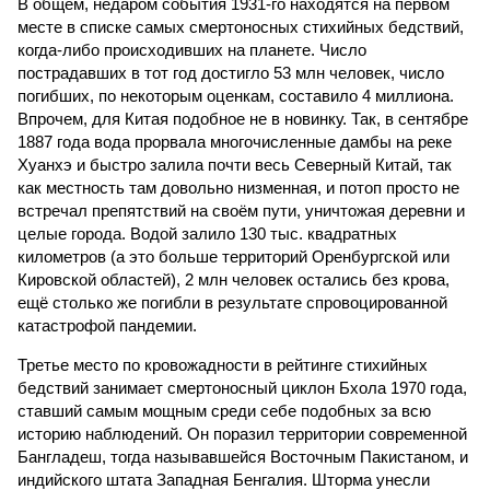
В общем, недаром события 1931-го находятся на первом
месте в списке самых смертоносных стихийных бедствий,
когда-либо происходивших на планете. Число
пострадавших в тот год достигло 53 млн человек, число
погибших, по некоторым оценкам, составило 4 миллиона.
Впрочем, для Китая подобное не в новинку. Так, в сентябре
1887 года вода прорвала многочисленные дамбы на реке
Хуанхэ и быстро залила почти весь Северный Китай, так
как местность там довольно низменная, и потоп просто не
встречал препятствий на своём пути, уничтожая деревни и
целые города. Водой залило 130 тыс. квадратных
километров (а это больше территорий Оренбургской или
Кировской областей), 2 млн человек остались без крова,
ещё столько же погибли в результате спровоцированной
катастрофой пандемии.
Третье место по кровожадности в рейтинге стихийных
бедствий занимает смертоносный циклон Бхола 1970 года,
ставший самым мощным среди себе подобных за всю
историю наблюдений. Он поразил территории современной
Бангладеш, тогда называвшейся Восточным Пакистаном, и
индийского штата Западная Бенгалия. Шторма унесли