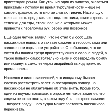
пристегнули ремни. Как уточнил один из пилотов, оказаться
прижатым к потолку во время турбулентности – еще не
самое страшное, хотя многие считают иначе. Настоящую
же опасность представляют подлокотники, спинки кресел и
тележки для еды, столкновение с которыми может
привести к переломам рук, ребер или позвонков.
Еще один летчик заявил, что не стал бы сообщать
пассажирам новость о захвате самолета террористами или
заложенном взрывном устройстве. Он объяснил, что не
хотел бы паники среди присутствующих в салоне людей, а
также попыток самостоятельно найти и обезвредить бомбу
или покинуть самолет через аварийный выход прямо во
время полета.
Нашелся и пилот, заявивший, что иногда ему бывает
сложно рассмотреть взлетно-посадочную полосу, но
пассажирам не обязательно об этом знать. Кроме того,
один из поучаствовавших в опросе летчиков заметил, что
людям не стоит знать, в каком году был построен самолет
– возраст воздушного судна может заставить пассажиров
переживать.