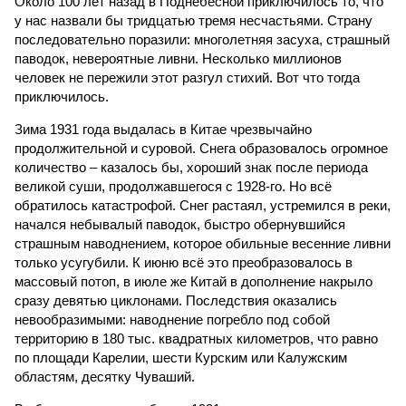
Около 100 лет назад в Поднебесной приключилось то, что
у нас назвали бы тридцатью тремя несчастьями. Страну
последовательно поразили: многолетняя засуха, страшный
паводок, невероятные ливни. Несколько миллионов
человек не пережили этот разгул стихий. Вот что тогда
приключилось.
Зима 1931 года выдалась в Китае чрезвычайно
продолжительной и суровой. Снега образовалось огромное
количество – казалось бы, хороший знак после периода
великой суши, продолжавшегося с 1928-го. Но всё
обратилось катастрофой. Снег растаял, устремился в реки,
начался небывалый паводок, быстро обернувшийся
страшным наводнением, которое обильные весенние ливни
только усугубили. К июню всё это преобразовалось в
массовый потоп, в июле же Китай в дополнение накрыло
сразу девятью циклонами. Последствия оказались
невообразимыми: наводнение погребло под собой
территорию в 180 тыс. квадратных километров, что равно
по площади Карелии, шести Курским или Калужским
областям, десятку Чуваший.