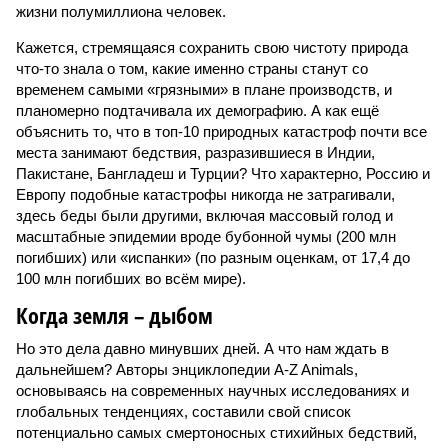
жизни полумиллиона человек.
Кажется, стремящаяся сохранить свою чистоту природа
что-то знала о том, какие именно страны станут со
временем самыми «грязными» в плане производств, и
планомерно подтачивала их демографию. А как ещё
объяснить то, что в топ-10 природных катастроф почти все
места занимают бедствия, разразившиеся в Индии,
Пакистане, Бангладеш и Турции? Что характерно, Россию и
Европу подобные катастрофы никогда не затрагивали,
здесь беды были другими, включая массовый голод и
масштабные эпидемии вроде бубонной чумы (200 млн
погибших) или «испанки» (по разным оценкам, от 17,4 до
100 млн погибших во всём мире).
Когда земля – дыбом
Но это дела давно минувших дней. А что нам ждать в
дальнейшем? Авторы энциклопедии A-Z Animals,
основываясь на современных научных исследованиях и
глобальных тенденциях, составили свой список
потенциально самых смертоносных стихийных бедствий,