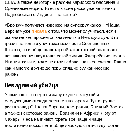
США, а также некоторые районы Карибского бассейна и
Средиземноморья. То есть в зоне риска уже не только
Поднебесная с Индией – не так ли?
«Бронзу» получают извержения супервулканов – «Наша
Версия» уже
писала
о том, что может случиться, если
окончательно проснётся знаменитый Йеллоустоун. Это
грозит не только уничтожением части Соединённых
Штатов, но и общепланетарной катастрофой вплоть до
возникновения «вулканической зимы». Флегрейские поля в
Италии, кстати, тоже не стоит сбрасывать со счетов. Равно
как и многие другие до поры спящие вулканические
районы.
Невидимый убийца
Упоминают эксперты и жару вкупе с засухой и
следующими отсюда лесными пожарами. Тут в группе
риска запад США, юг Европы, Австралия, Ближний Восток,
а также некоторые районы Бразилии и Африки к югу от
Сахары. Леса начинают гореть всё чаще и чаще,
достаточно посмотреть общемировую статистику; сотни