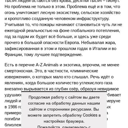
тысяч людей остаются без крова, десятки тысяч – гибнут.
Но проблема не только в этом. Проблема ещё и в том, что
огонь уничтожает лесную экосистему, сельское хозяйство
и кропотливо созданную человеком инфраструктуру.
Учитывая то, что пожары начинают становиться чуть ли не
ежегодной реальностью на фоне глобального потепления,
год за годом их будет всё больше, и здесь уже среди
прочего в большой опасности Европа. Небывалая жара,
зафиксированная в этом и прошлом годах в Италии и во
Франции, тому лучшее подтверждение.
Есть в перечне A-Z Animals и экзотика, впрочем, не менее
смертоносная. Это, в частности, «лимнические
извержения», о которых мало кто слышал. Речь идёт о
явлениях, когда большое количество углекислого газа
внезапно вырывается из глубин озёр, образуя невидимое
удушающее газовое облако, которое безжалостно убивает
Продолжая работу с сайтом вы даете
людей и животных. Катастрофа на озере Ньос в Камеруне
согласие на обработку данных нашим
в 1986 году остаётся одним из наиболее чудовищных
сайтом и сторонними ресурсами. Вы
примеров: более 1700 человек и тысячи голов скота
можете запретить обработку Cookies в
погибли из-за внезапного выброса CO₂, накрывшего
настройках браузера.
близлежащие деревни.
Пожалуйста, ознакомьтесь с