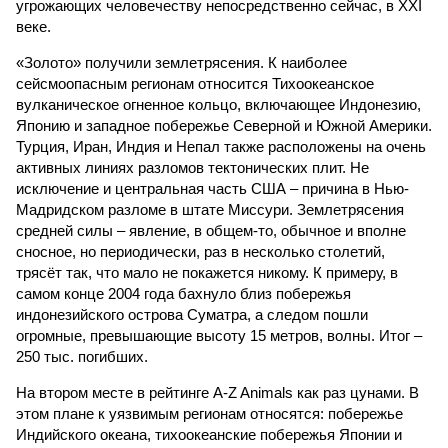
угрожающих человечеству непосредственно сейчас, в XXI
веке.
«Золото» получили землетрясения. К наиболее
сейсмоопасным регионам относится Тихоокеанское
вулканическое огненное кольцо, включающее Индонезию,
Японию и западное побережье Северной и Южной Америки.
Турция, Иран, Индия и Непал также расположены на очень
активных линиях разломов тектонических плит. Не
исключение и центральная часть США – причина в Нью-
Мадридском разломе в штате Миссури. Землетрясения
средней силы – явление, в общем-то, обычное и вполне
сносное, но периодически, раз в несколько столетий,
трясёт так, что мало не покажется никому. К примеру, в
самом конце 2004 года бахнуло близ побережья
индонезийского острова Суматра, а следом пошли
огромные, превышающие высоту 15 метров, волны. Итог –
250 тыс. погибших.
На втором месте в рейтинге A-Z Animals как раз цунами. В
этом плане к уязвимым регионам относятся: побережье
Индийского океана, тихо­океанские побережья Японии и