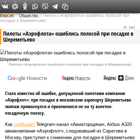
0
0
0
Федеральный выпуск
Версия
//
Общество
//
Пилоты «Аэрофлота» ошиблись полосой при
посадке в Шереметьево
2461
Пилоты «Аэрофлота» ошиблись полосой при посадке в
Шереметьево
Пилоты «Аэрофлота» ошиблись полосой при посадке в Шереметьево
Стало известно об ошибке, допущенной пилотами компании
«Аэрофлот»: при посадке в московском аэропорту Шереметьево
экипаж промахнулся и приземлился не на ту взлетно-
посадочную полосу.
Как
сообщает
Telegram-канал «Авиаторщина», Airbus А320
авиакомпании «Аэрофлот», следовавший из Саратова в
Москву, приступил к снижению для посадки в Шереметьево