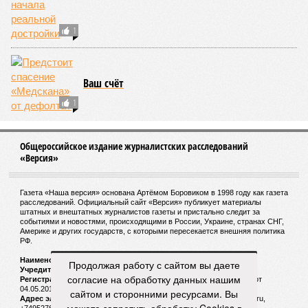
1
Ваш счёт
1
Общероссийское издание журналистских расследований
«Версия»
Газета «Наша версия» основана Артёмом Боровиком в 1998 году как газета
расследований. Официальный сайт «Версия» публикует материалы
штатных и внештатных журналистов газеты и пристально следит за
событиями и новостями, происходящими в России, Украине, странах СНГ,
Америке и других государств, с которыми пересекается внешняя политика
РФ.
Наименование:
Cетевое издание «Версия»
Продолжая работу с сайтом вы даете
Учредитель:
ООО «Версия»,
Главный редактор:
Горевой Р. Г.
согласие на обработку данных нашим
Регистрационный номер Роскомнадзора:
ЭЛ № ФС 77 - 72681 от
04.05.2018 г.
сайтом и сторонними ресурсами. Вы
Адрес электронной почты и телефон редакции:
versia@versia.ru,