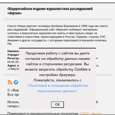
Общероссийское издание журналистских расследований
«Версия»
Газета «Наша версия» основана Артёмом Боровиком в 1998 году как газета
расследований. Официальный сайт «Версия» публикует материалы
штатных и внештатных журналистов газеты и пристально следит за
событиями и новостями, происходящими в России, Украине, странах СНГ,
Америке и других государств, с которыми пересекается внешняя политика
РФ.
Наименование:
Cетевое издание «Версия»
Продолжая работу с сайтом вы даете
Учредитель:
ООО «Версия»,
Главный редактор:
Горевой Р. Г.
согласие на обработку данных нашим
Регистрационный номер Роскомнадзора:
ЭЛ № ФС 77 - 72681 от
04.05.2018 г.
сайтом и сторонними ресурсами. Вы
Адрес электронной почты и телефон редакции:
versia@versia.ru,
можете запретить обработку Cookies в
+74952760348
настройках браузера.
Пожалуйста, ознакомьтесь с
«Политикой в отношении обработки
персональных данных»
© «Версия»
18+
Все права защищены
.
Использование материалов «Версии» без индексируемой
OK
гиперссылки запрещено
Применяются рекомендательные технологии:
СМИ2, Яндекс,