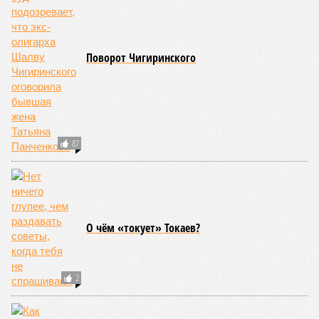
Поворот Чигиринского
87
О чём «токует» Токаев?
2