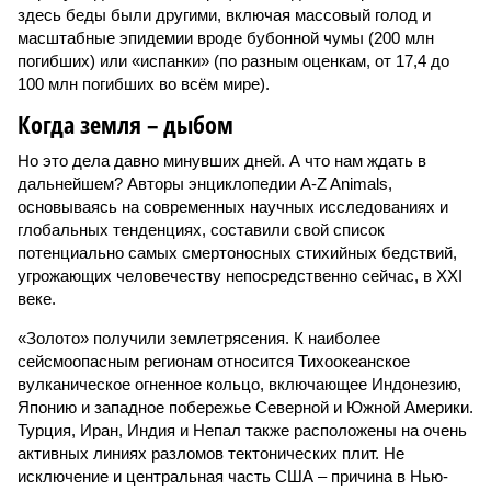
здесь беды были другими, включая массовый голод и
масштабные эпидемии вроде бубонной чумы (200 млн
погибших) или «испанки» (по разным оценкам, от 17,4 до
100 млн погибших во всём мире).
Когда земля – дыбом
Но это дела давно минувших дней. А что нам ждать в
дальнейшем? Авторы энциклопедии A-Z Animals,
основываясь на современных научных исследованиях и
глобальных тенденциях, составили свой список
потенциально самых смертоносных стихийных бедствий,
угрожающих человечеству непосредственно сейчас, в XXI
веке.
«Золото» получили землетрясения. К наиболее
сейсмоопасным регионам относится Тихоокеанское
вулканическое огненное кольцо, включающее Индонезию,
Японию и западное побережье Северной и Южной Америки.
Турция, Иран, Индия и Непал также расположены на очень
активных линиях разломов тектонических плит. Не
исключение и центральная часть США – причина в Нью-