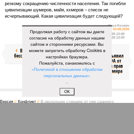
резкому сокращению численности населения. Так погибли
цивилизации шумеров, майя, кхмеров – список не
исчерпывающий. Какая цивилизация будет следующей?
Илья Космач
Газета
«Наша версия» №29 от 03.08.2026
Продолжая работу с сайтом вы даете
Опубликовано:
05.08.2026 13:00
согласие на обработку данных нашим
Отредактировано:
05.08.2026 13:00
сайтом и сторонними ресурсами. Вы
Возраст
можете запретить обработку Cookies в
Инфантино
бессмертия
отступил и объявил
настройках браузера.
об отказе ФИФА от
Пожалуйста, ознакомьтесь с
продажи доли прав
«Политикой в отношении обработки
на чемпионат мира
персональных данных»
.
КОММЕНТАРИИ
1
OK
Версия
//
Конфликт
//
В нескольких станциях от уже сданного
«Сказочного леса» пайщики ЖК «Станция Л» продолжают ждать от
компании Capital Group начала реальной достройки
307
«Станция ожидания» для дольщиков