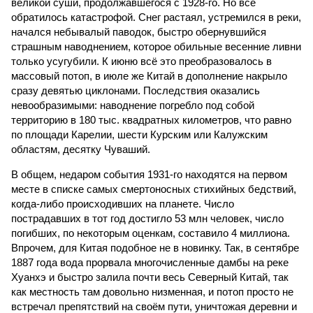
великой суши, продолжавшегося с 1928-го. Но всё
обратилось катастрофой. Снег растаял, устремился в реки,
начался небывалый паводок, быстро обернувшийся
страшным наводнением, которое обильные весенние ливни
только усугубили. К июню всё это преобразовалось в
массовый потоп, в июле же Китай в дополнение накрыло
сразу девятью циклонами. Последствия оказались
невообразимыми: наводнение погребло под собой
территорию в 180 тыс. квадратных километров, что равно
по площади Карелии, шести Курским или Калужским
областям, десятку Чуваший.
В общем, недаром события 1931-го находятся на первом
месте в списке самых смертоносных стихийных бедствий,
когда-либо происходивших на планете. Число
пострадавших в тот год достигло 53 млн человек, число
погибших, по некоторым оценкам, составило 4 миллиона.
Впрочем, для Китая подобное не в новинку. Так, в сентябре
1887 года вода прорвала многочисленные дамбы на реке
Хуанхэ и быстро залила почти весь Северный Китай, так
как местность там довольно низменная, и потоп просто не
встречал препятствий на своём пути, уничтожая деревни и