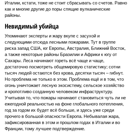
Италии, кстати, тоже не стоит сбрасывать со счетов. Равно
как и многие другие до поры спящие вулканические
районы.
Невидимый убийца
Упоминают эксперты и жару вкупе с засухой и
следующими отсюда лесными пожарами. Тут в группе
риска запад США, юг Европы, Австралия, Ближний Восток,
а также некоторые районы Бразилии и Африки к югу от
Сахары. Леса начинают гореть всё чаще и чаще,
достаточно посмотреть общемировую статистику; сотни
тысяч людей остаются без крова, десятки тысяч – гибнут.
Но проблема не только в этом. Проблема ещё и в том, что
огонь уничтожает лесную экосистему, сельское хозяйство
и кропотливо созданную человеком инфраструктуру.
Учитывая то, что пожары начинают становиться чуть ли не
ежегодной реальностью на фоне глобального потепления,
год за годом их будет всё больше, и здесь уже среди
прочего в большой опасности Европа. Небывалая жара,
зафиксированная в этом и прошлом годах в Италии и во
Франции, тому лучшее подтверждение.