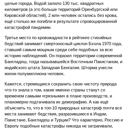
целые города. Водой залило 130 тыс. квадратных
километров (а это больше территорий Оренбургской или
Кировской областей), 2 млн человек остались без крова,
ещё столько же погибли в результате спровоцированной
катастрофой пандемии.
Третье место по кровожадности в рейтинге стихийных
бедствий занимает смертоносный циклон Бхола 1970 года,
ставший самым мощным среди себе подобных за всю
историю наблюдений. Он поразил территории современной
Бангладеш, тогда называвшейся Восточным Пакистаном, и
индийского штата Западная Бенгалия. Шторма унесли
жизни полумиллиона человек.
Кажется, стремящаяся сохранить свою чистоту природа
что-то знала о том, какие именно страны станут со
временем самыми «грязными» в плане производств, и
планомерно подтачивала их демографию. А как ещё
объяснить то, что в топ-10 природных катастроф почти все
места занимают бедствия, разразившиеся в Индии,
Пакистане, Бангладеш и Турции? Что характерно, Россию и
Европу подобные катастрофы никогда не затрагивали,