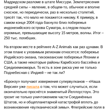
Мадридском разломе в штате Миссури. Землетрясения
средней силы – явление, в общем-то, обычное и вполне
сносное, но периодически, раз в несколько столетий,
трясёт так, что мало не покажется никому. К примеру, в
самом конце 2004 года бахнуло близ побережья
индонезийского острова Суматра, а следом пошли
огромные, превышающие высоту 15 метров, волны. Итог –
250 тыс. погибших.
На втором месте в рейтинге A-Z Animals как раз цунами. В
этом плане к уязвимым регионам относятся: побережье
Индийского океана, тихо­океанские побережья Японии и
США, а также некоторые районы Карибского бассейна и
Средиземноморья. То есть в зоне риска уже не только
Поднебесная с Индией – не так ли?
«Бронзу» получают извержения супервулканов – «Наша
Версия» уже
писала
о том, что может случиться, если
окончательно проснётся знаменитый Йеллоустоун. Это
грозит не только уничтожением части Соединённых
Штатов, но и общепланетарной катастрофой вплоть до
возникновения «вулканической зимы». Флегрейские поля в