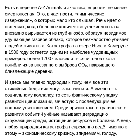
Есть в перечне A-Z Animals и экзотика, впрочем, не менее
смертоносная. Это, в частности, «лимнические
извержения», о которых мало кто слышал. Речь идёт о
явлениях, когда большое количество углекислого газа
внезапно вырывается из глубин озёр, образуя невидимое
удушающее газовое облако, которое безжалостно убивает
людей и животных. Катастрофа на озере Ньос в Камеруне
в 1986 году остаётся одним из наиболее чудовищных
примеров: более 1700 человек и тысячи голов скота
погибли из-за внезапного выброса CO₂, накрывшего
близлежащие деревни.
И здесь мы плавно подходим к тому, чем все эти
стихийные бедствия могут закончиться. А именно – к
социальному коллапсу, то есть фактическому упадку
развитой цивилизации, зачастую с последующим её
полным уничтожением. Среди причин такого трагического
развития событий учёные называют деградацию
окружающей среды, истощение ресурсов и болезни. А ведь
любая природная катастрофа непременно ведёт именно к
этому – экономическому кризису, эпидемиям, голоду,