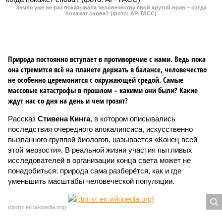
Земля уже не раз показывала человечеству свой крутой нрав – когда
покажет снова? (фото: АР-ТАСС)
Природа постоянно вступает в противоречие с нами. Ведь пока
она стремится всё на планете держать в балансе, человечество
не особенно церемонится с окружающей средой. Самые
массовые катастрофы в прошлом – какими они были? Какие
ждут нас со дня на день и чем грозят?
Рассказ
Стивена Кинга
, в котором описывались
последствия очередного апокалипсиса, искусственно
вызванного группой биологов, называется «Конец всей
этой мерзости». В реальной жизни участия пытливых
исследователей в организации конца света может не
понадобиться: природа сама разберётся, как и где
уменьшить масштабы человеческой популяции.
(фото: en.wikipedia.org)