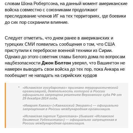
словам Шона Робертсона, на данный момент американские
войска совместно с союзниками продолжают
преследование членов ИГ на тех территориях, где боевики
до сих пор сохранили влияние.
Следует отметить, что днем ранее в американских и
турецких СМИ появились сообщения о том, что США
приступили к переброске военной техники из Сирии.
Однако до этого советник главы Белого дома по вопросам
нацбезопасности
Джон Болтон
уверял, что Вашингтон не
намерен выводить свои войска до тех пор, пока Анкара не
пообещает не нападать на сирийских курдов
*
«Исламское государство» признано террористической
организацией, деятельность которой в России
официально запрещена решением Верховного суда РФ от
29 декабря 2014 года.
«Имарат Кавказ» («Кавказский Эмират») — официально
запрещенная в России международная организация.
«Исламская партия Туркестана» (бывшее «Исламское
движение Узбекистана») — официально запрещенная в
России международная организация.