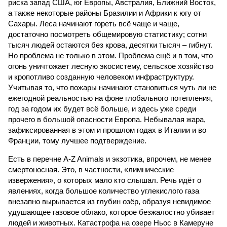
риска запад США, юг Европы, Австралия, Ближний Восток,
а также некоторые районы Бразилии и Африки к югу от
Сахары. Леса начинают гореть всё чаще и чаще,
достаточно посмотреть общемировую статистику; сотни
тысяч людей остаются без крова, десятки тысяч – гибнут.
Но проблема не только в этом. Проблема ещё и в том, что
огонь уничтожает лесную экосистему, сельское хозяйство
и кропотливо созданную человеком инфраструктуру.
Учитывая то, что пожары начинают становиться чуть ли не
ежегодной реальностью на фоне глобального потепления,
год за годом их будет всё больше, и здесь уже среди
прочего в большой опасности Европа. Небывалая жара,
зафиксированная в этом и прошлом годах в Италии и во
Франции, тому лучшее подтверждение.
Есть в перечне A-Z Animals и экзотика, впрочем, не менее
смертоносная. Это, в частности, «лимнические
извержения», о которых мало кто слышал. Речь идёт о
явлениях, когда большое количество углекислого газа
внезапно вырывается из глубин озёр, образуя невидимое
удушающее газовое облако, которое безжалостно убивает
людей и животных. Катастрофа на озере Ньос в Камеруне