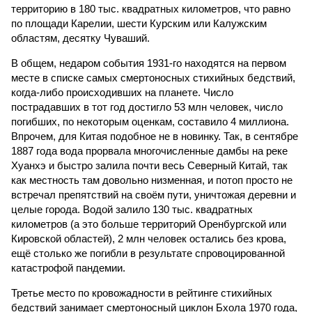
территорию в 180 тыс. квадратных километров, что равно
по площади Карелии, шести Курским или Калужским
областям, десятку Чуваший.
В общем, недаром события 1931-го находятся на первом
месте в списке самых смертоносных стихийных бедствий,
когда-либо происходивших на планете. Число
пострадавших в тот год достигло 53 млн человек, число
погибших, по некоторым оценкам, составило 4 миллиона.
Впрочем, для Китая подобное не в новинку. Так, в сентябре
1887 года вода прорвала многочисленные дамбы на реке
Хуанхэ и быстро залила почти весь Северный Китай, так
как местность там довольно низменная, и потоп просто не
встречал препятствий на своём пути, уничтожая деревни и
целые города. Водой залило 130 тыс. квадратных
километров (а это больше территорий Оренбургской или
Кировской областей), 2 млн человек остались без крова,
ещё столько же погибли в результате спровоцированной
катастрофой пандемии.
Третье место по кровожадности в рейтинге стихийных
бедствий занимает смертоносный циклон Бхола 1970 года,