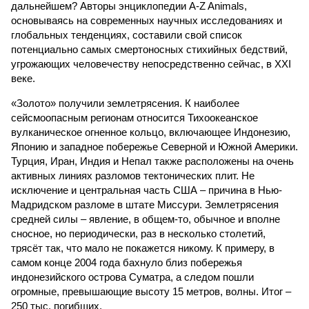
дальнейшем? Авторы энциклопедии A-Z Animals,
основываясь на современных научных исследованиях и
глобальных тенденциях, составили свой список
потенциально самых смертоносных стихийных бедствий,
угрожающих человечеству непосредственно сейчас, в XXI
веке.
«Золото» получили землетрясения. К наиболее
сейсмоопасным регионам относится Тихоокеанское
вулканическое огненное кольцо, включающее Индонезию,
Японию и западное побережье Северной и Южной Америки.
Турция, Иран, Индия и Непал также расположены на очень
активных линиях разломов тектонических плит. Не
исключение и центральная часть США – причина в Нью-
Мадридском разломе в штате Миссури. Землетрясения
средней силы – явление, в общем-то, обычное и вполне
сносное, но периодически, раз в несколько столетий,
трясёт так, что мало не покажется никому. К примеру, в
самом конце 2004 года бахнуло близ побережья
индонезийского острова Суматра, а следом пошли
огромные, превышающие высоту 15 метров, волны. Итог –
250 тыс. погибших.