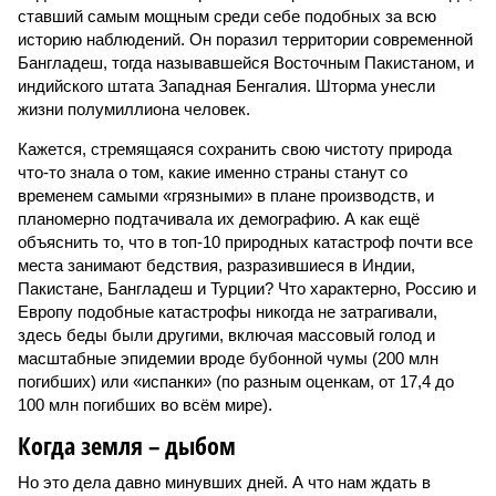
ставший самым мощным среди себе подобных за всю
историю наблюдений. Он поразил территории современной
Бангладеш, тогда называвшейся Восточным Пакистаном, и
индийского штата Западная Бенгалия. Шторма унесли
жизни полумиллиона человек.
Кажется, стремящаяся сохранить свою чистоту природа
что-то знала о том, какие именно страны станут со
временем самыми «грязными» в плане производств, и
планомерно подтачивала их демографию. А как ещё
объяснить то, что в топ-10 природных катастроф почти все
места занимают бедствия, разразившиеся в Индии,
Пакистане, Бангладеш и Турции? Что характерно, Россию и
Европу подобные катастрофы никогда не затрагивали,
здесь беды были другими, включая массовый голод и
масштабные эпидемии вроде бубонной чумы (200 млн
погибших) или «испанки» (по разным оценкам, от 17,4 до
100 млн погибших во всём мире).
Когда земля – дыбом
Но это дела давно минувших дней. А что нам ждать в