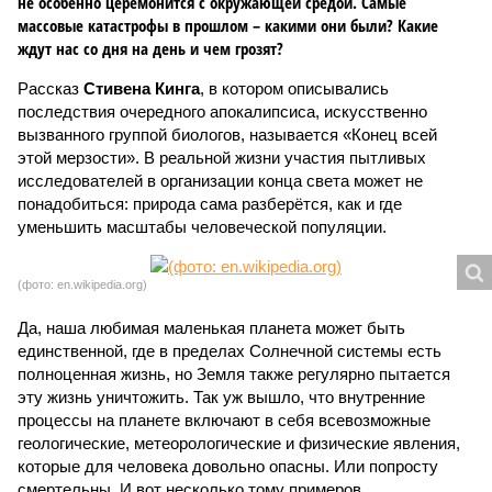
не особенно церемонится с окружающей средой. Самые
массовые катастрофы в прошлом – какими они были? Какие
ждут нас со дня на день и чем грозят?
Рассказ
Стивена Кинга
, в котором описывались
последствия очередного апокалипсиса, искусственно
вызванного группой биологов, называется «Конец всей
этой мерзости». В реальной жизни участия пытливых
исследователей в организации конца света может не
понадобиться: природа сама разберётся, как и где
уменьшить масштабы человеческой популяции.
(фото: en.wikipedia.org)
Да, наша любимая маленькая планета может быть
единственной, где в пределах Солнечной системы есть
полноценная жизнь, но Земля также регулярно пытается
эту жизнь уничтожить. Так уж вышло, что внутренние
процессы на планете включают в себя всевозможные
геологические, метеорологические и физические явления,
которые для человека довольно опасны. Или попросту
смертельны. И вот несколько тому примеров.