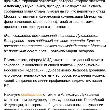
прокомментировала заявление, автором которого является
Александр Лукашенко
, президент Белоруссии. В своем
сообщении глава страны указал на то, что вероятный отказ
Москвы от выплаты финансовой компенсации Минску на
фоне налогового манёвра в нефтяной отрасли сможет
привести к потере одного из союзников.
«Что касается высказываний господина Лукашенко…
Белоруссия – наш надёжный союзник, партнёр. Курс на
расширение стратегического взаимодействия с Минском
не подлежит сомнению»
, – заявила Мария Захарова.
Помимо этого, офпред МИД отметила, что данный момент
закреплен в концепции внешней политики, реализуемой
Российской Федерации. Одновременно Захарова добавила,
что относительно конкретных вопросов, на данный момент,
«ведётся диалог по линии профильных ведомств», пишет
RT.
Накануне
сообщалось
о том, что Александр Лукашенко
стал автором предупреждения, адресованного Российской
Федерации, в котором сообщил о возможном наступлении
негативных последствий. В качестве причины вероятных