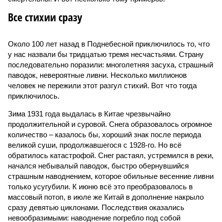
Все стихии сразу
Около 100 лет назад в Поднебесной приключилось то, что
у нас назвали бы тридцатью тремя несчастьями. Страну
последовательно поразили: многолетняя засуха, страшный
паводок, невероятные ливни. Несколько миллионов
человек не пережили этот разгул стихий. Вот что тогда
приключилось.
Зима 1931 года выдалась в Китае чрезвычайно
продолжительной и суровой. Снега образовалось огромное
количество – казалось бы, хороший знак после периода
великой суши, продолжавшегося с 1928-го. Но всё
обратилось катастрофой. Снег растаял, устремился в реки,
начался небывалый паводок, быстро обернувшийся
страшным наводнением, которое обильные весенние ливни
только усугубили. К июню всё это преобразовалось в
массовый потоп, в июле же Китай в дополнение накрыло
сразу девятью циклонами. Последствия оказались
невообразимыми: наводнение погребло под собой