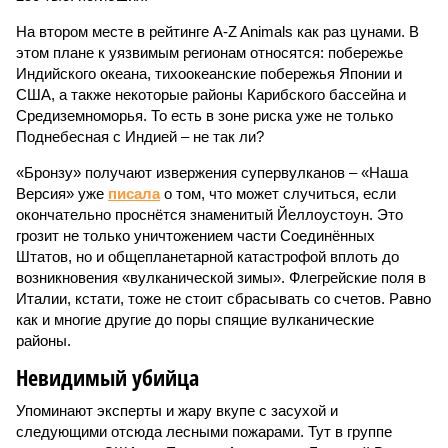
На втором месте в рейтинге A-Z Animals как раз цунами. В
этом плане к уязвимым регионам относятся: побережье
Индийского океана, тихо­океанские побережья Японии и
США, а также некоторые районы Карибского бассейна и
Средиземноморья. То есть в зоне риска уже не только
Поднебесная с Индией – не так ли?
«Бронзу» получают извержения супервулканов – «Наша
Версия» уже
писала
о том, что может случиться, если
окончательно проснётся знаменитый Йеллоустоун. Это
грозит не только уничтожением части Соединённых
Штатов, но и общепланетарной катастрофой вплоть до
возникновения «вулканической зимы». Флегрейские поля в
Италии, кстати, тоже не стоит сбрасывать со счетов. Равно
как и многие другие до поры спящие вулканические
районы.
Невидимый убийца
Упоминают эксперты и жару вкупе с засухой и
следующими отсюда лесными пожарами. Тут в группе