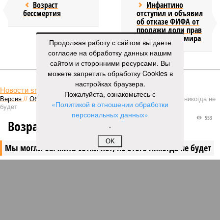
Возраст
Инфантино
бессмертия
отступил и объявил
об отказе ФИФА от
продажи доли прав
на чемпионат мира
Продолжая работу с сайтом вы даете
согласие на обработку данных нашим
сайтом и сторонними ресурсами. Вы
КОММЕНТАРИИ
1
можете запретить обработку Cookies в
настройках браузера.
Новости smi2.ru
Пожалуйста, ознакомьтесь с
Версия
//
Общество
//
Мы могли бы жить сотни лет, но этого никогда не
«Политикой в отношении обработки
будет
персональных данных»
553
Возраст бессмертия
.
OK
Мы могли бы жить сотни лет, но этого никогда не будет
Мы могли бы жить сотни лет, но этого никогда не будет (фото: Deep
Vision)