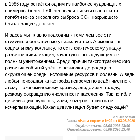
в 1986 году остаётся одним из наиболее чудовищных
примеров: более 1700 человек и тысячи голов скота
погибли из-за внезапного выброса CO₂, накрывшего
близлежащие деревни.
И здесь мы плавно подходим к тому, чем все эти
стихийные бедствия могут закончиться. А именно – к
социальному коллапсу, то есть фактическому упадку
развитой цивилизации, зачастую с последующим её
полным уничтожением. Среди причин такого трагического
развития событий учёные называют деградацию
окружающей среды, истощение ресурсов и болезни. А ведь
любая природная катастрофа непременно ведёт именно к
этому – экономическому кризису, эпидемиям, голоду,
резкому сокращению численности населения. Так погибли
цивилизации шумеров, майя, кхмеров – список не
исчерпывающий. Какая цивилизация будет следующей?
Илья Космач
Газета
«Наша версия» №29 от 03.08.2026
Опубликовано:
05.08.2026 13:00
Отредактировано:
05.08.2026 13:00