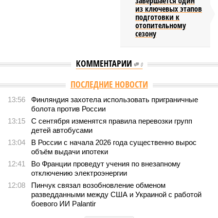
завершается один
из ключевых этапов
подготовки к
отопительному
сезону
КОММЕНТАРИИ
0
ПОСЛЕДНИЕ НОВОСТИ
13:56
Финляндия захотела использовать приграничные
болота против России
13:15
С сентября изменятся правила перевозки групп
детей автобусами
13:04
В России с начала 2026 года существенно вырос
объём выдачи ипотеки
12:41
Во Франции проведут учения по внезапному
отключению электроэнергии
12:08
Пинчук связал возобновление обменом
разведданными между США и Украиной с работой
боевого ИИ Palantir