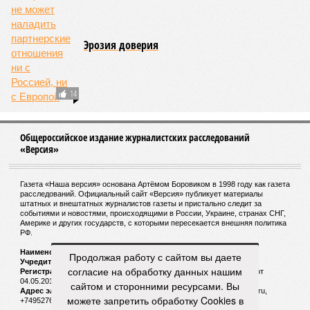
Эрозия доверия
14
Общероссийское издание журналистских расследований
«Версия»
Газета «Наша версия» основана Артёмом Боровиком в 1998 году как газета
расследований. Официальный сайт «Версия» публикует материалы
штатных и внештатных журналистов газеты и пристально следит за
событиями и новостями, происходящими в России, Украине, странах СНГ,
Америке и других государств, с которыми пересекается внешняя политика
РФ.
Наименование:
Cетевое издание «Версия»
Продолжая работу с сайтом вы даете
Учредитель:
ООО «Версия»,
Главный редактор:
Горевой Р. Г.
согласие на обработку данных нашим
Регистрационный номер Роскомнадзора:
ЭЛ № ФС 77 - 72681 от
04.05.2018 г.
сайтом и сторонними ресурсами. Вы
Адрес электронной почты и телефон редакции:
versia@versia.ru,
можете запретить обработку Cookies в
+74952760348