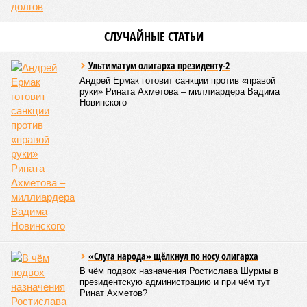
СЛУЧАЙНЫЕ СТАТЬИ
Ультиматум олигарха президенту-2
Андрей Ермак готовит санкции против «правой
руки» Рината Ахметова – миллиардера Вадима
Новинского
«Слуга народа» щёлкнул по носу олигарха
В чём подвох назначения Ростислава Шурмы в
президентскую администрацию и при чём тут
Ринат Ахметов?