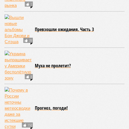
1
Превзошли ожидания. Часть 3
39
Муха не пролетит?
8
Прогноз, погоди!
150