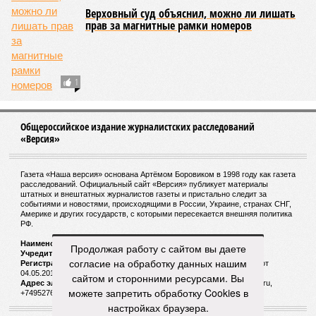
Верховный суд объяснил, можно ли лишать
прав за магнитные рамки номеров
1
Общероссийское издание журналистских расследований
«Версия»
Газета «Наша версия» основана Артёмом Боровиком в 1998 году как газета
расследований. Официальный сайт «Версия» публикует материалы
штатных и внештатных журналистов газеты и пристально следит за
событиями и новостями, происходящими в России, Украине, странах СНГ,
Америке и других государств, с которыми пересекается внешняя политика
РФ.
Наименование:
Cетевое издание «Версия»
Продолжая работу с сайтом вы даете
Учредитель:
ООО «Версия»,
Главный редактор:
Горевой Р. Г.
согласие на обработку данных нашим
Регистрационный номер Роскомнадзора:
ЭЛ № ФС 77 - 72681 от
04.05.2018 г.
сайтом и сторонними ресурсами. Вы
Адрес электронной почты и телефон редакции:
versia@versia.ru,
можете запретить обработку Cookies в
+74952760348
настройках браузера.