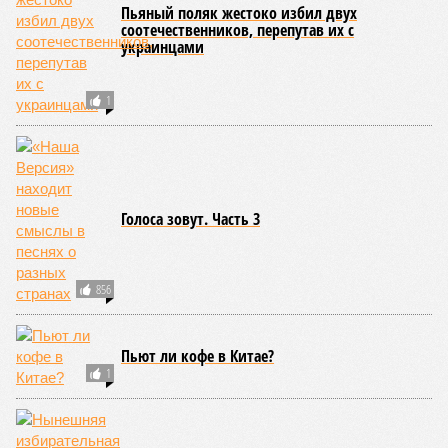
эта цифра выросла до 78 лет, а к 2036 году – до 81
года. Как это будет выполняться, неизвестно.
Эта железная печень
В своём новейшем исследовании, опубликованном в NPJ
Aging, группа учёных из Сколковского института науки и
технологий во главе с доктором биологических наук
Екатериной Храмеевой
подсчитала максимальный срок
жизни человека. Вернее, каким бы этот срок мог быть, если
исключить из уравнения все признаки старения, в том
числе и соматические мутации.
Итак, пишет в своей разошедшейся на многомиллионную
аудиторию публикации New York Post (почему, кстати, New
York Post, а не отечественные издания?), получилось, что
средним показателем было бы 1759 лет, а максимальным –
29 921 год. Неплохо: одному-единственному человеку
можно было бы застать сразу несколько концов света,
ледниковых периодов и крушение десятка-другого
развитых цивилизаций. Но мы снова возвращаемся к
катастрофическим изменениям в ДНК, которые начисто