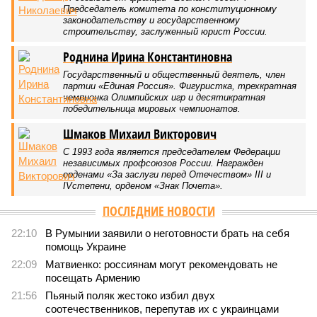
получится никогда, даже при самых совершенных технологиях и
самой совершенной медицине. Точку в многолетних дебатах о
долголетии поставило новое исследование российских учёных: в
теории максимальный предел жизни – 194 года. Но и этот
возраст практически вряд ли достижим – во всём виноваты
мутации ДНК.
Сюжет:
Здоровье
В 2023 году в статье, опубликованной в научном издании
Cell.com, были описаны 12 признаков старения. К ним
относятся – не пугайтесь учёных терминов – повышенная
вероятность генетических мутаций при делении клетки,
неспособность контролировать выработку и поддержание
белков, а также дисфункция митохондрий. Некоторые из
этих признаков обратимы. Во всяком случае, таковы
предположения исследователей. Например, одним из
признаков биологического старения является уменьшение
длины теломер (защитных «колпачков» на концах
хромосом) – такое можно исправить и заодно увеличить
продолжительность жизни.