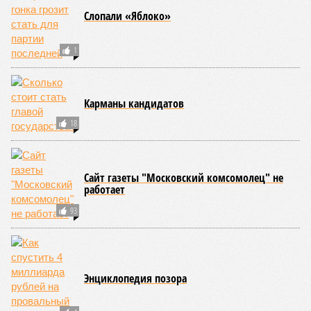
вычёркивают эти цифры из всех возможных вариантов
долголетия.
«При устранении всех остальных причин
старения только соматические мутации сокращают
теоретическую среднюю продолжительность жизни с
1759 до 156 лет»
, – рассказывает
Евгений Ефимов
, один
из ключевых авторов исследования, научный сотрудник
Центра био- и медицинских технологий Сколтеха и
научный сотрудник Института искусственного интеллекта
(AIRI).
Интересно, что некоторые ткани нашего организма более
устойчивы к соматическим мутациям, чем другие. В
частности, клетки печени: они с радостью заменят старые,
процветая бесконечно долго. С другой стороны, клетки
миокарда (среднего слоя сердечной мышцы) и нейроны
(клетки головного мозга) гораздо более подвержены
мутациям: если их функция деления и размножения
утрачена, восстановить её невозможно. Когда они
перестают функционировать, отказывают сердце и мозг,
что, разумеется, приводит к смерти. Авторы исследования
называют эти типы клеток «критическими точками
ограничения продолжительности жизни».