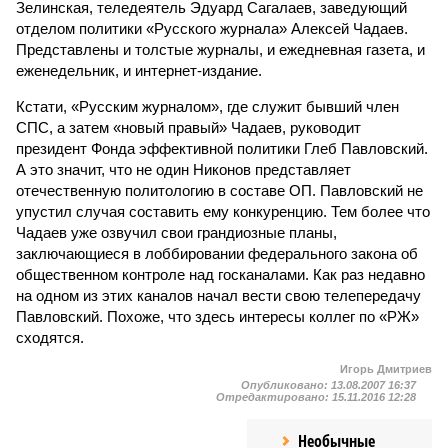
Зелинская, теледеятель Эдуард Сагалаев, заведующий
отделом политики «Русского журнала» Алексей Чадаев.
Представлены и толстые журналы, и ежедневная газета, и
еженедельник, и интернет-издание.
Кстати, «Русским журналом», где служит бывший член
СПС, а затем «новый правый» Чадаев, руководит
президент Фонда эффективной политики Глеб Павловский.
А это значит, что не один Никонов представляет
отечественную политологию в составе ОП. Павловский не
упустил случая составить ему конкуренцию. Тем более что
Чадаев уже озвучил свои грандиозные планы,
заключающиеся в лоббировании федерального закона об
общественном контроле над госканалами. Как раз недавно
на одном из этих каналов начал вести свою телепередачу
Павловский. Похоже, что здесь интересы коллег по «РЖ»
сходятся.
Игорь Дмитриев
Опубликовано:
13.08.2007 16:37
Отредактировано:
15.11.2016 12:28
Необычные