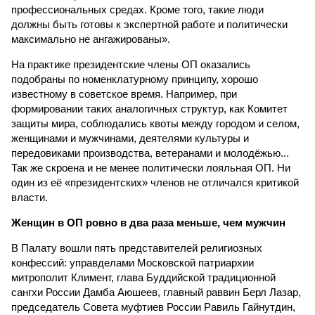
профессиональных средах. Кроме того, такие люди
должны быть готовы к экспертной работе и политически
максимально не ангажированы».
На практике президентские члены ОП оказались
подобраны по номенклатурному принципу, хорошо
известному в советское время. Например, при
формировании таких аналогичных структур, как Комитет
защиты мира, соблюдались квоты между городом и селом,
женщинами и мужчинами, деятелями культуры и
передовиками производства, ветеранами и молодёжью...
Так же скроена и не менее политически лояльная ОП. Ни
один из её «президентских» членов не отличался критикой
власти.
Женщин в ОП ровно в два раза меньше, чем мужчин
В Палату вошли пять представителей религиозных
конфессий: управделами Московской патриархии
митрополит Климент, глава Буддийской традиционной
сангхи России Дамба Аюшеев, главный раввин Берл Лазар,
председатель Совета муфтиев России Равиль Гайнутдин,