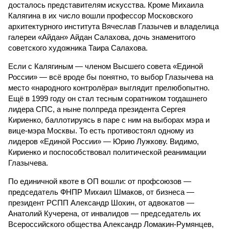
досталось представителям искусства. Кроме Михаила
Калягина в их число вошли профессор Московского
архитектурного института Вячеслав Глазычев и владелица
галереи «Айдан» Айдан Салахова, дочь знаменитого
советского художника Таира Салахова.
Если с Калягиным — членом Высшего совета «Единой
России» — всё вроде бы понятно, то выбор Глазычева на
место «народного контролёра» выглядит прелюбопытно.
Ещё в 1999 году он стал тесным соратником тогдашнего
лидера СПС, а ныне полпреда президента Сергея
Кириенко, баллотируясь в паре с ним на выборах мэра и
вице-мэра Москвы. То есть противостоял одному из
лидеров «Единой России» — Юрию Лужкову. Видимо,
Кириенко и поспособствовал политической реанимации
Глазычева.
По единичной квоте в ОП вошли: от профсоюзов —
председатель ФНПР Михаил Шмаков, от бизнеса —
президент РСПП Александр Шохин, от адвокатов —
Анатолий Кучерена, от инвалидов — председатель их
Всероссийского общества Александр Ломакин-Румянцев,