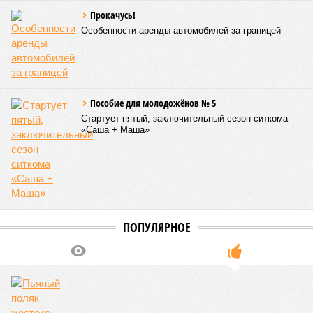
работы клетки, а в некоторых случаях создают
предпосылки для развития рака»
. То есть получается, что,
какие бы антивозрастные процедуры вы ни проводили, как
бы ни пытались замедлить старение, устраняя его
причины, всё равно ничего не выйдет – мутации возьмут
своё.
Цифры
По данным за 2025 год, лидером по средней
продолжительности жизни из всех стран стало
Княжество Монако. В общем-то, неудивительно с
учётом богатства и благополучия этого крохотного
клочка суши. Но второе место удивляет – оно,
оказывается, за Гонконгом. Если в Монако
большинство доживают до 87 лет, то в Гонконге – до
85 с копейками. «Бронза» за Японией – почти 85 лет.
Далее следуют Южная Корея, Швейцария и Австралия.
Средняя продолжительность жизни в России – 74,2
года, от лидеров рейтинга мы очень далеки. Впрочем,
Владимир Путин поставил задачу, чтобы к 2030 году