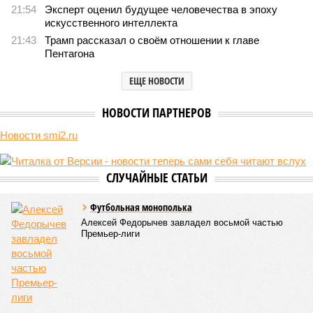
Но первая и главная проблема, пишет издание Medical
News Today, в соматических мутациях. Это изменения в
генетическом коде любой клетки организма (кроме
сперматозоидов и яйцеклеток), которые являются
неизбежным следствием деления клеток и происходят на
протяжении всей нашей жизни. Иногда они возникают под
воздействием внешних факторов, условно таких как
ультрафиолет, а иногда… это просто случается. Просто
«потому что». И учёные до сих пор бьются над загадкой
почему.
Некоторые мутации не слишком разрушительны, и клетка
может существовать в слегка изменённом виде. Другие же
приводят к катастрофическим изменениям внутри неё – и
она погибает.
«У 80-летнего человека в типичной клетке
присутствуют тысячи соматических мутаций. У
организма нет механики, которая позволила бы ему
вернуться и исправить повреждения, уже записанные в
геноме,
– рассказывает
Джереми Клерк
, доцент
медицинской школы Гроссмана при Нью-Йоркском
университете.
– На протяжении десятилетий
накопившиеся повреждения снижают эффективность