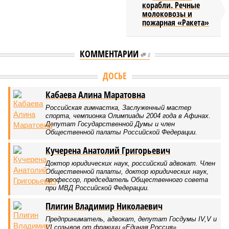
корабли. Речные
молоковозы и
пожарная «Ракета»
КОММЕНТАРИИ
0
Версия
//
Общество
//
Мы могли бы жить сотни лет, но этого никогда не
будет
478
Возраст бессмертия
Мы могли бы жить сотни лет, но этого никогда не будет
Мы могли бы жить сотни лет, но этого никогда не будет (фото: Deep
Vision)
Как бы мы ни старались, достигнуть бессмертия у человека не