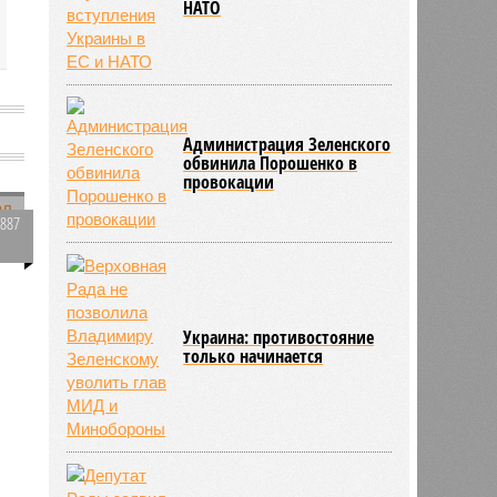
НАТО
Администрация Зеленского
обвинила Порошенко в
провокации
1887
0
е
Украина: противостояние
77
только начинается