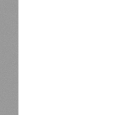
Пашиняна, выступил со словно рас
только хуже. Как отметил менед
исполняют взятые на себя обязат
года». «Концессия дала Армении с
бюджет республики от затрат на 
акционеру никогда не выплачивали
добавил Белозёров.
И в самом деле. Российская сторон
ремонтировала пути, в том числе п
республики 15 млрд рублей налогов
железнодорожной инфраструктуры
Из слов Белозёрова и приведённых
занималось в Армении не деловой а
инвестировало, а раздавало пожерт
зарабатывать другим и, выходит, н
самая популярная в Армении точка
публики – национализировать пут
компенсировать. Модернизация же
считается совершенно естестве