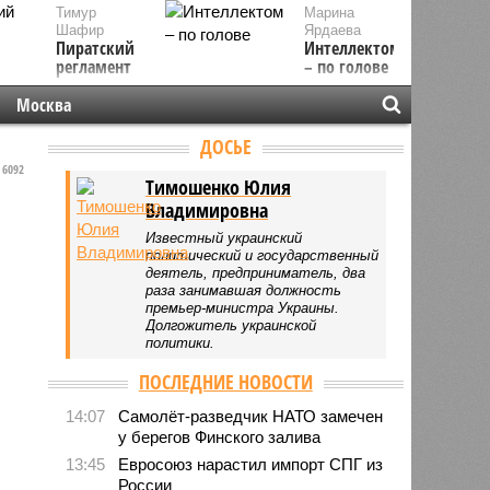
Тимур
Марина
Шафир
Ярдаева
Пиратский
Интеллектом
регламент
– по голове
Москва
ДОСЬЕ
6092
Тимошенко Юлия
Владимировна
Известный украинский
политический и государственный
деятель, предприниматель, два
раза занимавшая должность
премьер-министра Украины.
Долгожитель украинской
политики.
ПОСЛЕДНИЕ НОВОСТИ
14:07
Самолёт-разведчик НАТО замечен
у берегов Финского залива
13:45
Евросоюз нарастил импорт СПГ из
России