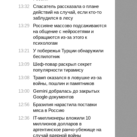
13:32
Спасатель рассказала о плане
действий на случай, если кто-то
заблудился в лесу
13:29
Россияне массово подсаживаются
на общение с нейросетями и
обращаются из-за этого к
психологам
13:21
У побережья Турции обнаружили
беспилотник
13:09
Шеф-повар раскрыл секрет
популярности тирамису
13:08
Трамп оказался в ловушке из-за
войны, пошлин и памятников
13:00
Gemini добралась до закрытых
Google-документов
12:56
Бразилия нарастила поставки
мяса в Россию
12:36
IT-миллионеры вложили 10
миллионов долларов в
аргентинское ранчо-убежище на
случай ядерной войны