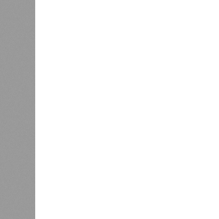
Юрий Баранчик, политолог
– Понятно, почему Пашинян хоче
российских рынков. Ну и вообще, 
Вместе с тем, если маленький П
Армении, то о какой результати
говорить в принципе?
Экс-президент Финляндии
отказался признать Россию
угрозой для Европы
К