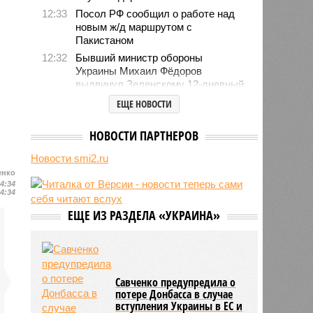
12:33
Посол РФ сообщил о работе над
новым ж/д маршрутом с
Пакистаном
12:32
Бывший министр обороны
Украины Михаил Фёдоров
выдвинул Зеленскому 12-дневный
ультиматум
ЕЩЕ НОВОСТИ
12:18
Удары США лишь замедлили
ядерную программу Ирана
НОВОСТИ ПАРТНЕРОВ
12:07
Решивший сделать эвтаназию
Новости smi2.ru
блогер передумал из-за реакции
подписчиков
енко
14:34
11:43
Итальянские аграрии забили
14:34
тревогу из-за засухи
ЕЩЕ ИЗ РАЗДЕЛА «УКРАИНА»
Савченко предупредила о
потере Донбасса в случае
вступления Украины в ЕС и