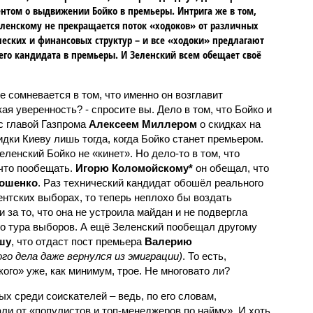
нтом о выдвижении Бойко в премьеры. Интрига же в том,
еленскому не прекращается поток «ходоков» от различных
еских и финансовых структур – и все «ходоки» предлагают
его кандидата в премьеры. И Зеленский всем обещает своё
не сомневается в том, что именно он возглавит
ая уверенность? - спросите вы. Дело в том, что Бойко и
с главой Газпрома
Алексеем Миллером
о скидках на
идки Киеву лишь тогда, когда Бойко станет премьером.
Зеленский Бойко не «кинет». Но дело-то в том, что
-что пообещать.
Игорю Коломойскому*
он обещал, что
ошенко
. Раз технический кандидат обошёл реального
ентских выборах, то теперь неплохо бы воздать
 за то, что она не устроила майдан и не подвергла
го тура выборов. А ещё Зеленский пообещал другому
шу
, что отдаст пост премьера
Валерию
го дела даже вернулся из эмиграции)
. То есть,
ого» уже, как минимум, трое. Не многовато ли?
ых среди соискателей – ведь, по его словам,
ли от «популистов и топ-менеджеров по найму». И хоть