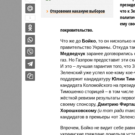
президе
что к З
Откровения накануне выборов
политич
1
ему сво
покровительство.
Что же до
Бойко
, то он нисколько 
правительство Украины. Откуда так
Медведчук
заранее договорились 
газ. Но Газпром предоставит эти ск
И это – лучшая гарантия того, что 
Зеленский уже успел кое-кому кое
поддержит кандидатуру
Юлии Тим
кандидата Коломойского на презид
Тимошенко сторицей – в том числе и
жёсткой ревизии результаты перво
своему спонсору,
Дмитрию Фирта
Хорошковскому
(и тот ради тако
кандидатов в премьеры «от Зеленск
Впрочем, Бойко не видит себе равн
украинские граждане донельзя уста