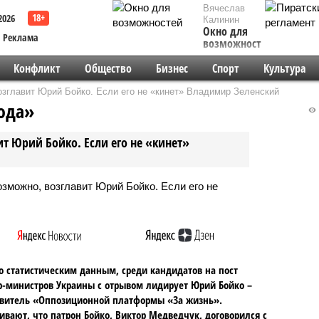
Вячеслав
2026
Калинин
Окно для
Реклама
возможностей
Конфликт
Общество
Бизнес
Спорт
Культура
озглавит Юрий Бойко. Если его не «кинет» Владимир Зеленский
рода»
т Юрий Бойко. Если его не «кинет»
о статистическим данным, среди кандидатов на пост
-министров Украины с отрывом лидирует Юрий Бойко –
авитель «Оппозиционной платформы «За жизнь».
ивают, что патрон Бойко, Виктор Медведчук, договорился с