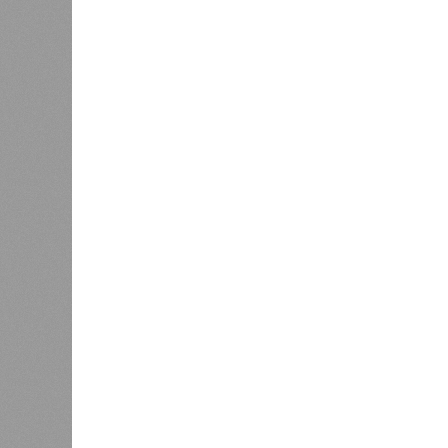
В РАЗДЕЛЕ
Премьер
0
страна 
Ваш счёт
аренду 
момент 
0
исключи
кажется
«Станция ожидания» для
дольщиков
Олегу Б
0
По мн
выходящего. Дескать, Ереван счит
намерен просить за аренду «железк
эксперты, армянская сторона, выст
калькуляции, то есть, получается,
заключённый в 2008 году между А
согласно которому российская ком
2038-го, вероятно, вовсе не предус
Неудивительно, что гендиректор 