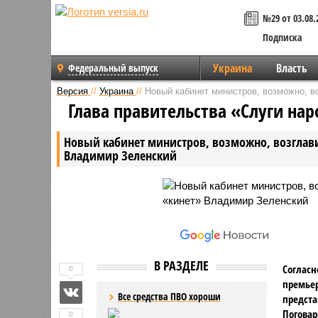
№29 от 03.08.
Подписка
Украина
Власть
Федеральный выпуск
Версия
//
Украина
//
Новый кабинет министров, возможно, в
Глава правительства «Слуги на
Новый кабинет министров, возможно, возглави
Владимир Зеленский
В РАЗДЕЛЕ
Согласн
0
премьер
Все средства ПВО хороши
предст
Поговар
0