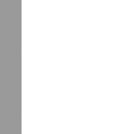
Вот только почему для менеджмен
вкладываться в закавказскую «желе
только
не решены
нынешние пробл
свой комментарий Белозёров?
Гарник Туманян, политолог
– Вероятно, в случае разрыва ко
партнёрами могут инициировать 
трамповскому TRIPP, где будет с
путями, а доходы от эксплуатац
соотношении, как с американцами 
Мирослава Регинская, публици
– Довольно вероятным представл
после ухода РЖД железные дороги
ли Пашинян стал бы провоцирова
очередной и привычный уже «сли
сателлиты ищут и обретают новы
подаренная от щедрот Российског
могут остановить.