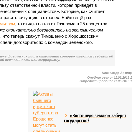
льзу ответственной власти, которая приведёт в
ечественных специалистов». Которые, как считает
править ситуацию в стране». Бойко ещё раз
емьером
, то скидка на газ от Газпрома в 25 процентов
уже окончательно договорились на экономическом
, что теперь скажут Тимошенко с Хорошковским,
успели договориться» с командой Зеленского.
чень физических лиц, в отношении которых имеются сведения об
ой деятельности или терроризму.
Александр Артищ
Опубликовано:
11.06.2019 
Отредактировано:
11.06.2019 
«Восточную землю» заберёт
государство?