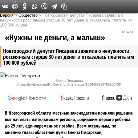
1
0
0
Федеральный выпуск
Версия
//
Общество
//
Новгородский депутат Писарева заявила о
ненужности россиянкам старше 30 лет денег и отказалась платить им
100 000 рублей
4614
«Нужны не деньги, а малыш»
Новгородский депутат Писарева заявила о ненужности
россиянкам старше 30 лет денег и отказалась платить им
100 000 рублей
Елена Писарева
https://twitter.com/RuNews_online/status/1088468259786100739
В Новгородской области местные законодатели приняли решение
выплачивать жительницам региона, родившим первого ребенка
до 29 лет, единовременное пособие. Всем остальным, по
мнению главы областной думы Елены Писаревой,