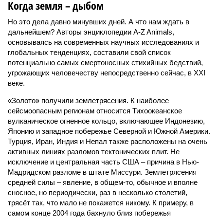
Когда земля – дыбом
Но это дела давно минувших дней. А что нам ждать в
дальнейшем? Авторы энциклопедии A-Z Animals,
основываясь на современных научных исследованиях и
глобальных тенденциях, составили свой список
потенциально самых смертоносных стихийных бедствий,
угрожающих человечеству непосредственно сейчас, в XXI
веке.
«Золото» получили землетрясения. К наиболее
сейсмоопасным регионам относится Тихоокеанское
вулканическое огненное кольцо, включающее Индонезию,
Японию и западное побережье Северной и Южной Америки.
Турция, Иран, Индия и Непал также расположены на очень
активных линиях разломов тектонических плит. Не
исключение и центральная часть США – причина в Нью-
Мадридском разломе в штате Миссури. Землетрясения
средней силы – явление, в общем-то, обычное и вполне
сносное, но периодически, раз в несколько столетий,
трясёт так, что мало не покажется никому. К примеру, в
самом конце 2004 года бахнуло близ побережья