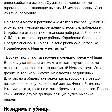
индонезийского острова Суматра, а следом пошли
огромные, превышающие высоту 15 метров, волны. Итог –
250 тыс. погибших.
На втором месте в рейтинге A-Z Animals как раз цунами. В
этом плане к уязвимым регионам относятся: побережье
Индийского океана, тихо­океанские побережья Японии и
США, а также некоторые районы Карибского бассейна и
Средиземноморья. То есть в зоне риска уже не только
Поднебесная с Индией – не так ли?
«Бронзу» получают извержения супервулканов – «Наша
Версия» уже
писала
о том, что может случиться, если
окончательно проснётся знаменитый Йеллоустоун. Это
грозит не только уничтожением части Соединённых
Штатов, но и общепланетарной катастрофой вплоть до
возникновения «вулканической зимы». Флегрейские поля в
Италии, кстати, тоже не стоит сбрасывать со счетов. Равно
как и многие другие до поры спящие вулканические
районы.
Невидимый убийца