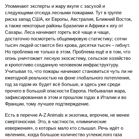
Упоминают эксперты и жару вкупе с засухой и
следующими отсюда лесными пожарами. Тут в группе
риска запад США, юг Европы, Австралия, Ближний Восток,
а также некоторые районы Бразилии и Африки к югу от
Сахары. Леса начинают гореть всё чаще и чаще,
достаточно посмотреть общемировую статистику; сотни
тысяч людей остаются без крова, десятки тысяч – гибнут.
Но проблема не только в этом. Проблема ещё и в том, что
огонь уничтожает лесную экосистему, сельское хозяйство
и кропотливо созданную человеком инфраструктуру.
Учитывая то, что пожары начинают становиться чуть ли не
ежегодной реальностью на фоне глобального потепления,
год за годом их будет всё больше, и здесь уже среди
прочего в большой опасности Европа. Небывалая жара,
зафиксированная в этом и прошлом годах в Италии и во
Франции, тому лучшее подтверждение.
Есть в перечне A-Z Animals и экзотика, впрочем, не менее
смертоносная. Это, в частности, «лимнические
извержения», о которых мало кто слышал. Речь идёт о
явлениях, когда большое количество углекислого газа