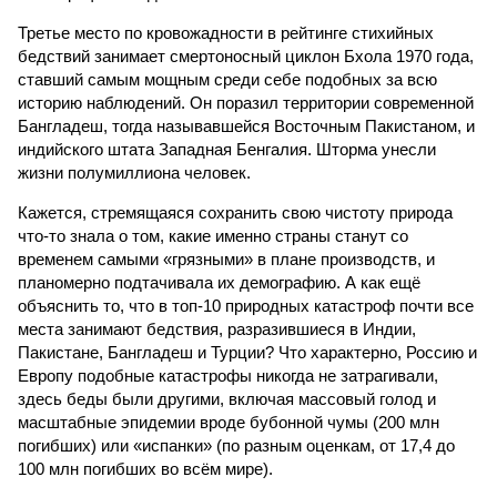
Третье место по кровожадности в рейтинге стихийных
бедствий занимает смертоносный циклон Бхола 1970 года,
ставший самым мощным среди себе подобных за всю
историю наблюдений. Он поразил территории современной
Бангладеш, тогда называвшейся Восточным Пакистаном, и
индийского штата Западная Бенгалия. Шторма унесли
жизни полумиллиона человек.
Кажется, стремящаяся сохранить свою чистоту природа
что-то знала о том, какие именно страны станут со
временем самыми «грязными» в плане производств, и
планомерно подтачивала их демографию. А как ещё
объяснить то, что в топ-10 природных катастроф почти все
места занимают бедствия, разразившиеся в Индии,
Пакистане, Бангладеш и Турции? Что характерно, Россию и
Европу подобные катастрофы никогда не затрагивали,
здесь беды были другими, включая массовый голод и
масштабные эпидемии вроде бубонной чумы (200 млн
погибших) или «испанки» (по разным оценкам, от 17,4 до
100 млн погибших во всём мире).