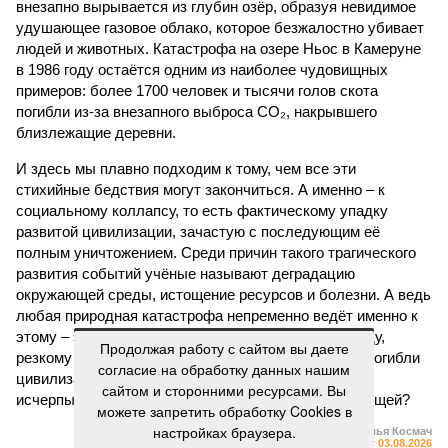
внезапно вырывается из глубин озёр, образуя невидимое
удушающее газовое облако, которое безжалостно убивает
людей и животных. Катастрофа на озере Ньос в Камеруне
в 1986 году остаётся одним из наиболее чудовищных
примеров: более 1700 человек и тысячи голов скота
погибли из-за внезапного выброса CO₂, накрывшего
близлежащие деревни.
И здесь мы плавно подходим к тому, чем все эти
стихийные бедствия могут закончиться. А именно – к
социальному коллапсу, то есть фактическому упадку
развитой цивилизации, зачастую с последующим её
полным уничтожением. Среди причин такого трагического
развития событий учёные называют деградацию
окружающей среды, истощение ресурсов и болезни. А ведь
любая природная катастрофа непременно ведёт именно к
этому – экономическому кризису, эпидемиям, голоду,
Продолжая работу с сайтом вы даете
резкому сокращению численности населения. Так погибли
согласие на обработку данных нашим
цивилизации шумеров, майя, кхмеров – список не
сайтом и сторонними ресурсами. Вы
исчерпывающий. Какая цивилизация будет следующей?
можете запретить обработку Cookies в
настройках браузера.
Илья Космач
Газета
«Наша версия» №29 от 03.08.2026