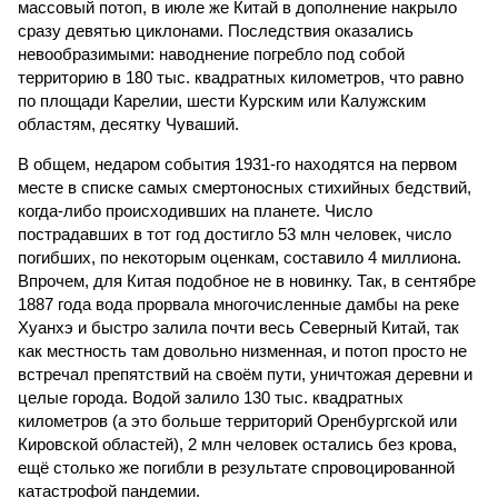
массовый потоп, в июле же Китай в дополнение накрыло
сразу девятью циклонами. Последствия оказались
невообразимыми: наводнение погребло под собой
территорию в 180 тыс. квадратных километров, что равно
по площади Карелии, шести Курским или Калужским
областям, десятку Чуваший.
В общем, недаром события 1931-го находятся на первом
месте в списке самых смертоносных стихийных бедствий,
когда-либо происходивших на планете. Число
пострадавших в тот год достигло 53 млн человек, число
погибших, по некоторым оценкам, составило 4 миллиона.
Впрочем, для Китая подобное не в новинку. Так, в сентябре
1887 года вода прорвала многочисленные дамбы на реке
Хуанхэ и быстро залила почти весь Северный Китай, так
как местность там довольно низменная, и потоп просто не
встречал препятствий на своём пути, уничтожая деревни и
целые города. Водой залило 130 тыс. квадратных
километров (а это больше территорий Оренбургской или
Кировской областей), 2 млн человек остались без крова,
ещё столько же погибли в результате спровоцированной
катастрофой пандемии.