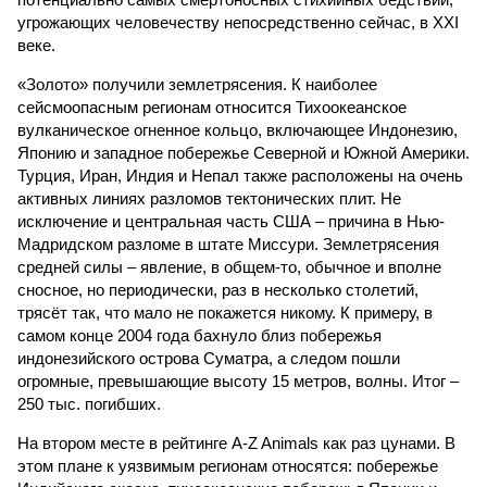
угрожающих человечеству непосредственно сейчас, в XXI
веке.
«Золото» получили землетрясения. К наиболее
сейсмоопасным регионам относится Тихоокеанское
вулканическое огненное кольцо, включающее Индонезию,
Японию и западное побережье Северной и Южной Америки.
Турция, Иран, Индия и Непал также расположены на очень
активных линиях разломов тектонических плит. Не
исключение и центральная часть США – причина в Нью-
Мадридском разломе в штате Миссури. Землетрясения
средней силы – явление, в общем-то, обычное и вполне
сносное, но периодически, раз в несколько столетий,
трясёт так, что мало не покажется никому. К примеру, в
самом конце 2004 года бахнуло близ побережья
индонезийского острова Суматра, а следом пошли
огромные, превышающие высоту 15 метров, волны. Итог –
250 тыс. погибших.
На втором месте в рейтинге A-Z Animals как раз цунами. В
этом плане к уязвимым регионам относятся: побережье