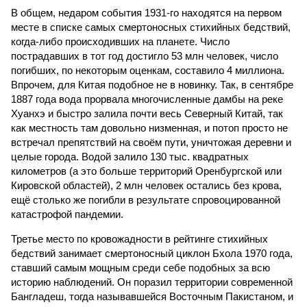
В общем, недаром события 1931-го находятся на первом
месте в списке самых смертоносных стихийных бедствий,
когда-либо происходивших на планете. Число
пострадавших в тот год достигло 53 млн человек, число
погибших, по некоторым оценкам, составило 4 миллиона.
Впрочем, для Китая подобное не в новинку. Так, в сентябре
1887 года вода прорвала многочисленные дамбы на реке
Хуанхэ и быстро залила почти весь Северный Китай, так
как местность там довольно низменная, и потоп просто не
встречал препятствий на своём пути, уничтожая деревни и
целые города. Водой залило 130 тыс. квадратных
километров (а это больше территорий Оренбургской или
Кировской областей), 2 млн человек остались без крова,
ещё столько же погибли в результате спровоцированной
катастрофой пандемии.
Третье место по кровожадности в рейтинге стихийных
бедствий занимает смертоносный циклон Бхола 1970 года,
ставший самым мощным среди себе подобных за всю
историю наблюдений. Он поразил территории современной
Бангладеш, тогда называвшейся Восточным Пакистаном, и