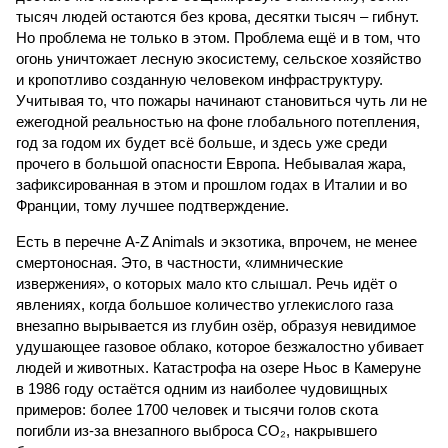
тысяч людей остаются без крова, десятки тысяч – гибнут.
Но проблема не только в этом. Проблема ещё и в том, что
огонь уничтожает лесную экосистему, сельское хозяйство
и кропотливо созданную человеком инфраструктуру.
Учитывая то, что пожары начинают становиться чуть ли не
ежегодной реальностью на фоне глобального потепления,
год за годом их будет всё больше, и здесь уже среди
прочего в большой опасности Европа. Небывалая жара,
зафиксированная в этом и прошлом годах в Италии и во
Франции, тому лучшее подтверждение.
Есть в перечне A-Z Animals и экзотика, впрочем, не менее
смертоносная. Это, в частности, «лимнические
извержения», о которых мало кто слышал. Речь идёт о
явлениях, когда большое количество углекислого газа
внезапно вырывается из глубин озёр, образуя невидимое
удушающее газовое облако, которое безжалостно убивает
людей и животных. Катастрофа на озере Ньос в Камеруне
в 1986 году остаётся одним из наиболее чудовищных
примеров: более 1700 человек и тысячи голов скота
погибли из-за внезапного выброса CO₂, накрывшего