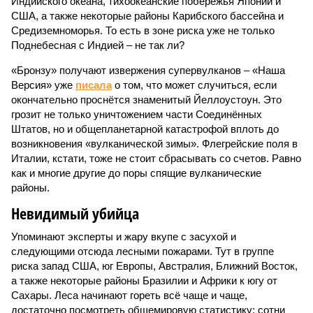
Индийского океана, тихо­океанские побережья Японии и
США, а также некоторые районы Карибского бассейна и
Средиземноморья. То есть в зоне риска уже не только
Поднебесная с Индией – не так ли?
«Бронзу» получают извержения супервулканов – «Наша
Версия» уже
писала
о том, что может случиться, если
окончательно проснётся знаменитый Йеллоустоун. Это
грозит не только уничтожением части Соединённых
Штатов, но и общепланетарной катастрофой вплоть до
возникновения «вулканической зимы». Флегрейские поля в
Италии, кстати, тоже не стоит сбрасывать со счетов. Равно
как и многие другие до поры спящие вулканические
районы.
Невидимый убийца
Упоминают эксперты и жару вкупе с засухой и
следующими отсюда лесными пожарами. Тут в группе
риска запад США, юг Европы, Австралия, Ближний Восток,
а также некоторые районы Бразилии и Африки к югу от
Сахары. Леса начинают гореть всё чаще и чаще,
достаточно посмотреть общемировую статистику; сотни