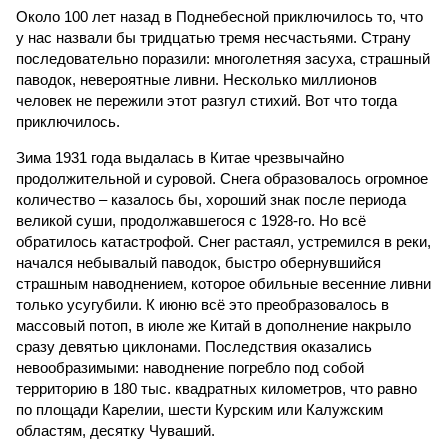
Около 100 лет назад в Поднебесной приключилось то, что
у нас назвали бы тридцатью тремя несчастьями. Страну
последовательно поразили: многолетняя засуха, страшный
паводок, невероятные ливни. Несколько миллионов
человек не пережили этот разгул стихий. Вот что тогда
приключилось.
Зима 1931 года выдалась в Китае чрезвычайно
продолжительной и суровой. Снега образовалось огромное
количество – казалось бы, хороший знак после периода
великой суши, продолжавшегося с 1928-го. Но всё
обратилось катастрофой. Снег растаял, устремился в реки,
начался небывалый паводок, быстро обернувшийся
страшным наводнением, которое обильные весенние ливни
только усугубили. К июню всё это преобразовалось в
массовый потоп, в июле же Китай в дополнение накрыло
сразу девятью циклонами. Последствия оказались
невообразимыми: наводнение погребло под собой
территорию в 180 тыс. квадратных километров, что равно
по площади Карелии, шести Курским или Калужским
областям, десятку Чуваший.