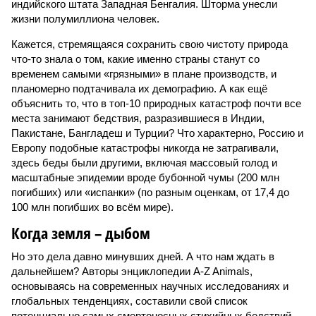
индийского штата Западная Бенгалия. Шторма унесли
жизни полумиллиона человек.
Кажется, стремящаяся сохранить свою чистоту природа
что-то знала о том, какие именно страны станут со
временем самыми «грязными» в плане производств, и
планомерно подтачивала их демографию. А как ещё
объяснить то, что в топ-10 природных катастроф почти все
места занимают бедствия, разразившиеся в Индии,
Пакистане, Бангладеш и Турции? Что характерно, Россию и
Европу подобные катастрофы никогда не затрагивали,
здесь беды были другими, включая массовый голод и
масштабные эпидемии вроде бубонной чумы (200 млн
погибших) или «испанки» (по разным оценкам, от 17,4 до
100 млн погибших во всём мире).
Когда земля – дыбом
Но это дела давно минувших дней. А что нам ждать в
дальнейшем? Авторы энциклопедии A-Z Animals,
основываясь на современных научных исследованиях и
глобальных тенденциях, составили свой список
потенциально самых смертоносных стихийных бедствий,