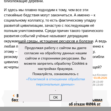
близлежащие деревни.
И здесь мы плавно подходим к тому, чем все эти
стихийные бедствия могут закончиться. А именно – к
социальному коллапсу, то есть фактическому упадку
развитой цивилизации, зачастую с последующим её
полным уничтожением. Среди причин такого трагического
развития событий учёные называют деградацию
окружающей среды, истощение ресурсов и болезни. А ведь
любая природная катастрофа непременно ведёт именно к
Продолжая работу с сайтом вы даете
этому – экономическому кризису, эпидемиям, голоду,
согласие на обработку данных нашим
резкому сокращению численности населения. Так погибли
сайтом и сторонними ресурсами. Вы
цивилизации шумеров, майя, кхмеров – список не
можете запретить обработку Cookies в
исчерпывающий. Какая цивилизация будет следующей?
настройках браузера.
Пожалуйста, ознакомьтесь с
Илья Космач
«Политикой в отношении обработки
Газета
«Наша версия» №29 от 03.08.2026
Опубликовано:
05.08.2026 13:00
персональных данных»
Отредактировано:
05.08.2026 13:00
.
Возраст
Инфантино
OK
бессмертия
отступил и объявил
об отказе ФИФА от
продажи доли прав