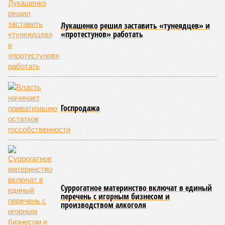
News Today, в соматических мутациях. Это изменения в
генетическом коде любой клетки организма (кроме
сперматозоидов и яйцеклеток), которые являются
неизбежным следствием деления клеток и происходят на
протяжении всей нашей жизни. Иногда они возникают под
воздействием внешних факторов, условно таких как
ультрафиолет, а иногда… это просто случается. Просто
«потому что». И учёные до сих пор бьются над загадкой
почему.
Некоторые мутации не слишком разрушительны, и клетка
может существовать в слегка изменённом виде. Другие же
приводят к катастрофическим изменениям внутри неё – и
она погибает.
«У 80-летнего человека в типичной клетке
присутствуют тысячи соматических мутаций. У
организма нет механики, которая позволила бы ему
вернуться и исправить повреждения, уже записанные в
геноме,
– рассказывает
Джереми Клерк
, доцент
медицинской школы Гроссмана при Нью-Йоркском
университете.
– На протяжении десятилетий
накопившиеся повреждения снижают эффективность
работы клетки, а в некоторых случаях создают