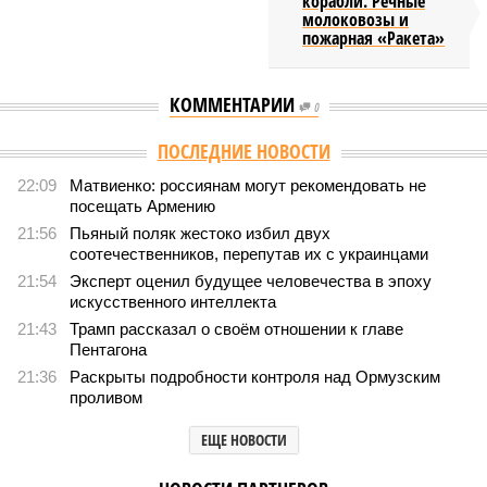
корабли. Речные
молоковозы и
пожарная «Ракета»
КОММЕНТАРИИ
0
Версия
//
Общество
//
Мы могли бы жить сотни лет, но этого никогда не
будет
469
Возраст бессмертия
Мы могли бы жить сотни лет, но этого никогда не будет
Мы могли бы жить сотни лет, но этого никогда не будет (фото: Deep
Vision)
Как бы мы ни старались, достигнуть бессмертия у человека не
получится никогда, даже при самых совершенных технологиях и