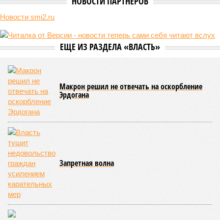
самой совершенной медицине. Точку в многолетних дебатах о
долголетии поставило новое исследование российских учёных: в
теории максимальный предел жизни – 194 года. Но и этот
возраст практически вряд ли достижим – во всём виноваты
мутации ДНК.
Сюжет:
Здоровье
В 2023 году в статье, опубликованной в научном издании
Cell.com, были описаны 12 признаков старения. К ним
относятся – не пугайтесь учёных терминов – повышенная
вероятность генетических мутаций при делении клетки,
неспособность контролировать выработку и поддержание
белков, а также дисфункция митохондрий. Некоторые из
этих признаков обратимы. Во всяком случае, таковы
предположения исследователей. Например, одним из
признаков биологического старения является уменьшение
длины теломер (защитных «колпачков» на концах
хромосом) – такое можно исправить и заодно увеличить
продолжительность жизни.
Но первая и главная проблема, пишет издание Medical