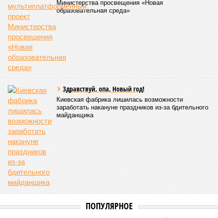
года. Как это будет выполняться, неизвестно.
Эта железная печень
В своём новейшем исследовании, опубликованном в NPJ
Aging, группа учёных из Сколковского института науки и
технологий во главе с доктором биологических наук
Екатериной Храмеевой
подсчитала максимальный срок
жизни человека. Вернее, каким бы этот срок мог быть, если
исключить из уравнения все признаки старения, в том
числе и соматические мутации.
Итак, пишет в своей разошедшейся на многомиллионную
аудиторию публикации New York Post (почему, кстати, New
York Post, а не отечественные издания?), получилось, что
средним показателем было бы 1759 лет, а максимальным –
29 921 год. Неплохо: одному-единственному человеку
можно было бы застать сразу несколько концов света,
ледниковых периодов и крушение десятка-другого
развитых цивилизаций. Но мы снова возвращаемся к
катастрофическим изменениям в ДНК, которые начисто
вычёркивают эти цифры из всех возможных вариантов