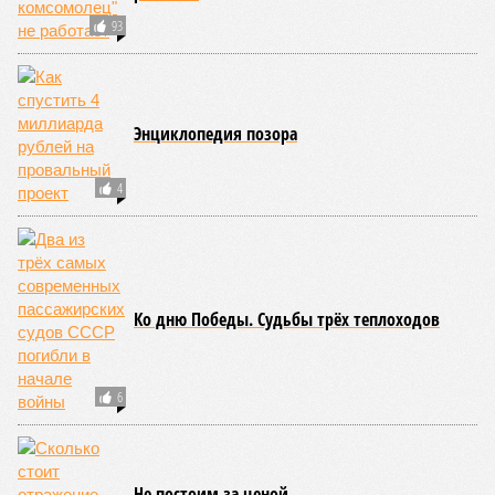
Причина ясна, но будущее в тумане
Получается, что бедная несчастная печень, вынужденная
переваривать вредную пищу и прочий алкоголь на
ежедневной основе, могла бы прожить десятки тысяч лет!
А вот мозг, от которого эта печень полностью зависит, – нет.
Согласно сколковской модели повреждение одних только
нейронов сокращает среднюю продолжительность жизни
до 194 лет, а повреждение клеток сердечной мышцы – до
208 лет. Эти результаты заставляют усомниться в мечтах
энтузиастов долголетия, таких как биохакер Брайан
Джонсон, который ежегодно тратит миллионы долларов на
попытки замедлить процесс старения и в конечном счёте
опередить саму смерть, иронизируют в New York Post.
Главная проблема и печаль в том, что не в одних только
мутациях дело.
«Наше исследование показывает, что
соматические мутации вносят значительный вклад в
старение, но сами по себе они не могут объяснить
наблюдаемую смертность, –
цитирует Medical Express
соавтора исследования
Дмитрия Крюкова
, научного
сотрудника Центра био- и медицинских технологий