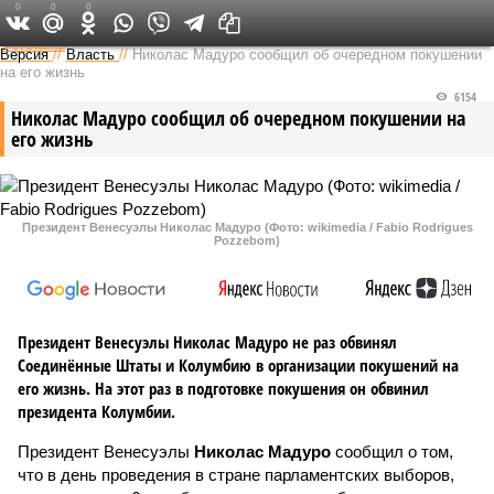
0
0
0
Федеральный выпуск
Версия
//
Власть
//
Николас Мадуро сообщил об очередном покушении
на его жизнь
6154
Николас Мадуро сообщил об очередном покушении на
его жизнь
Президент Венесуэлы Николас Мадуро (Фото: wikimedia / Fabio Rodrigues
Pozzebom)
Президент Венесуэлы Николас Мадуро не раз обвинял
Соединённые Штаты и Колумбию в организации покушений на
его жизнь. На этот раз в подготовке покушения он обвинил
президента Колумбии.
Президент Венесуэлы
Николас Мадуро
сообщил о том,
что в день проведения в стране парламентских выборов,