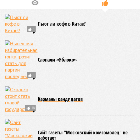
долголетия.
«При устранении всех остальных причин
старения только соматические мутации сокращают
теоретическую среднюю продолжительность жизни с
1759 до 156 лет»
, – рассказывает
Евгений Ефимов
, один
из ключевых авторов исследования, научный сотрудник
Центра био- и медицинских технологий Сколтеха и
научный сотрудник Института искусственного интеллекта
(AIRI).
Интересно, что некоторые ткани нашего организма более
устойчивы к соматическим мутациям, чем другие. В
частности, клетки печени: они с радостью заменят старые,
процветая бесконечно долго. С другой стороны, клетки
миокарда (среднего слоя сердечной мышцы) и нейроны
(клетки головного мозга) гораздо более подвержены
мутациям: если их функция деления и размножения
утрачена, восстановить её невозможно. Когда они
перестают функционировать, отказывают сердце и мозг,
что, разумеется, приводит к смерти. Авторы исследования
называют эти типы клеток «критическими точками
ограничения продолжительности жизни».