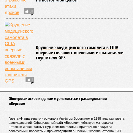
Сколтеха и старшего научного сотрудника AIRI. –
Это
означает, что другие механизмы старения, такие как
потеря протеостаза, митохондриальная дисфункция или
эпигенетические изменения, вносят сопоставимый вклад
в ограничение продолжительности жизни».
Впрочем, исключение соматических мутаций в любом
случае сильно бы продлило человеческую жизнь. Но как
их исключить? Ведь всё это зависит от множества
вводных, от обычных ошибок при делении клеток до
стрессовых факторов, состояния окружающей среды и
воздействия вирусов. На этот вопрос ответа у учёных из
Сколкова нет. Во всяком случае, пока нет.
Кстати
Самым долгоживущим человеком на Земле остаётся
француженка Жанна Кальман, родившаяся 21 февраля
1875 года в Арле и там же скончавшаяся 4 августа
1997-го, – на момент смерти ей было 122 года и 164
дня.