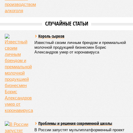
предпосылки для развития рака»
. То есть получается, что,
какие бы антивозрастные процедуры вы ни проводили, как
бы ни пытались замедлить старение, устраняя его
причины, всё равно ничего не выйдет – мутации возьмут
своё.
Цифры
По данным за 2025 год, лидером по средней
продолжительности жизни из всех стран стало
Княжество Монако. В общем-то, неудивительно с
учётом богатства и благополучия этого крохотного
клочка суши. Но второе место удивляет – оно,
оказывается, за Гонконгом. Если в Монако
большинство доживают до 87 лет, то в Гонконге – до
85 с копейками. «Бронза» за Японией – почти 85 лет.
Далее следуют Южная Корея, Швейцария и Австралия.
Средняя продолжительность жизни в России – 74,2
года, от лидеров рейтинга мы очень далеки. Впрочем,
Владимир Путин поставил задачу, чтобы к 2030 году
эта цифра выросла до 78 лет, а к 2036 году – до 81