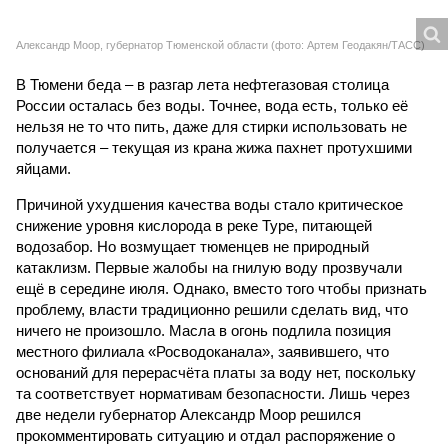
Причиной ухудшения качества воды стало критическое
снижение уровня кислорода в реке Туре, питающей
водозабор. Но возмущает тюменцев не природный
катаклизм. Первые жалобы на гнилую воду прозвучали
ещё в середине июля. Однако, вместо того чтобы признать
проблему, власти традиционно решили сделать вид, что
ничего не произошло. Масла в огонь подлила позиция
местного филиала «Росводоканала», заявившего, что
оснований для перерасчёта платы за воду нет, поскольку
та соответствует нормативам безопасности. Лишь через
две недели губернатор Александр Моор решился
прокомментировать ситуацию и отдал распоряжение о
развозе по дворам чистой воды в автоцистернах. И то,
видимо, лишь после того, как в местном Роспотребнадзоре
ему объяснили: дескать, если так пойдёт дальше, в городе
начнутся эпидемии и тогда уже отвечать перед Москвой
придётся всерьёз. В результате пошли слухи, что Моор
досиживает в своём кресле последние недели – после
выборов ему найдут замену. Если так, то плакать по нему в
Тюмени будут вряд ли.
Александр Ильтяков, депутат Госдумы («Единая