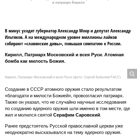
Кирилл, Патриарх Московский и всея Руси (фото: Сергей Бобылев/ТАСС)
Создание в СССР атомного оружия стало результатом
«благодати и милости Божией», провозгласил патриарх.
Также он указал, что не случайно научные исследования
по созданию ядерного оружия шли именно в том месте, где
жил и молился святой
Серафим Саровский
.
Ранее предстоятель Русской православной церкви уже
неоднократно высказывался на тему ядерного оружия.
Осенью 2023 года он отмечал, что оно было создано
советскими учёными по «неизречённому Божьему
промыслу», а в 2024-м назвал споры об угрозе
возникновения ядерной войны спекуляциями и чрезмерным
алармизмом, подчеркнув, что христиане не боятся конца
света.
Злопыхатели ёрничают: мол, а американцам, которые
создали бомбу первыми, её тоже Бог послал? Да и
Священный синод в 1986 году предупреждал об опасности
применения ядерного оружия. Но они не понимают того, что