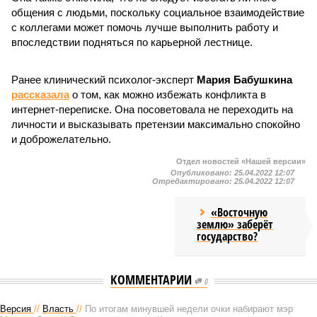
общения с людьми, поскольку социальное взаимодействие
с коллегами может помочь лучше выполнить работу и
впоследствии подняться по карьерной лестнице.
Ранее клинический психолог-эксперт
Мария Бабушкина
рассказала
о том, как можно избежать конфликта в
интернет-переписке. Она посоветовала не переходить на
личности и высказывать претензии максимально спокойно
и доброжелательно.
Отдел новостей «Нашей версии»
Опубликовано:
25.04.2022 12:07
Отредактировано:
25.04.2022 12:07
«Восточную
землю» заберёт
государство?
КОММЕНТАРИИ
0
Версия
//
Власть
//
По итогам минувшей недели очки набирают мэр