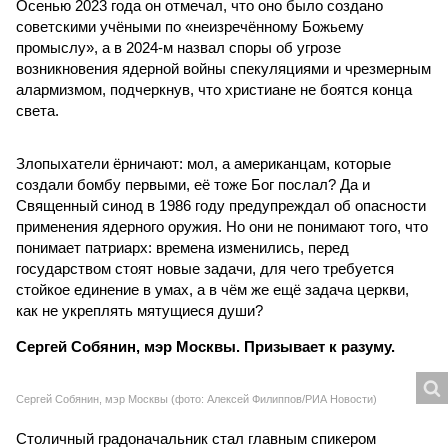
понимает патриарх: времена изменились, перед
государством стоят новые задачи, для чего требуется
стойкое единение в умах, а в чём же ещё задача церкви,
как не укреплять мятущиеся души?
Сергей Собянин, мэр Москвы. Призывает к разуму.
Сергей Собянин, мэр Москвы (фото: Алексей Филиппов/РИА Новости)
Столичный градоначальник стал главным спикером
минувшей недели, выступив с поразившим многих спичем.
Как отметил Собянин, предложения перевести экономику
на военные рельсы выдвигают люди, которые вообще не
понимают, что такое экономика. А любая попытка
экономической мобилизации приведёт, по его мнению, к
убийству страны.
Теперь политологи гадают, что именно могло стать
причиной столь неоднозначного заявления.
«Прежде мэр
Москвы федеральную повестку обычно не