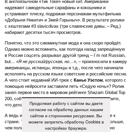
Однако можно вспомнить, как полгода назад запрещённую
в России соцсеть разрывал другой тренд – I`m not Russian,
but…
«Я не русский/русская, но…»
, – произносили в камеру
американцы, испанцы, японцы и т.д., после чего начинали
исполнять на русском языке советские и российские песни.
А чего стоит недавний ИИ-трюк с
Канье Уэстом
, которого с
помощью нейросети заставили петь «Седую ночь»? Ролик
занял первое место в мировом рейтинге Shazam Global Top
200, собрав восторженные комментарии: мол, смотрите,
что делают эти русские!
А ведь из таких мелочей и складывается отношение к
стране. То, что мультики с песнями часто делают больше,
чем политики своими речами, профессионалам давно
известно. Но заявлять о том, что за границей ненавидят
всё русское, конечно, намного проще, чем умело
формировать нужный имидж.
Продолжая работу с сайтом вы даете
согласие на обработку данных нашим
Иван Дмитриев
сайтом и сторонними ресурсами. Вы
Опубликовано:
09.08.2026 15:00
Отредактировано:
09.08.2026 15:00
можете запретить обработку Cookies в
настройках браузера.