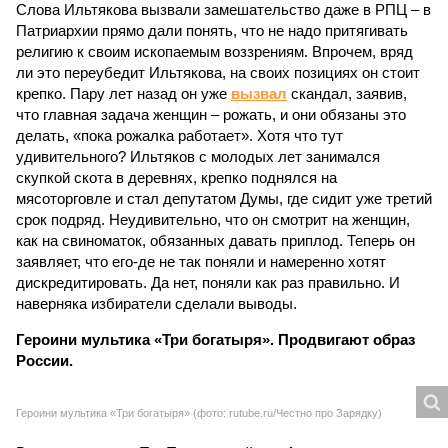
скупкой скота в деревнях, крепко поднялся на
мясоторговле и стал депутатом Думы, где сидит уже третий
срок подряд. Неудивительно, что он смотрит на женщин,
как на свиноматок, обязанных давать приплод. Теперь он
заявляет, что его-де не так поняли и намеренно хотят
дискредитировать. Да нет, поняли как раз правильно. И
наверняка избиратели сделали выводы.
Героини мультика «Три богатыря». Продвигают образ
России.
Героини мультика «Три богатыря» (фото: rutube.ru/Честно про Зарядку)
В англоязычном «Тик Токе» новый хит. Американки
надевают самодельные сарафаны и кокошники и
устраивают пляску, подражая персонажам мультфильма
«Добрыня Никитич и Змей Горыныч». В результате ролики
с хештегами #3 slavicdivas (три славянские дивы. – Ред.)
набирают десятки тысяч просмотров.
Понятно, что это сиюминутная мода и она скоро пройдёт.