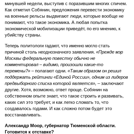
комментировал – видимо, произошли какие-то
перемены?»
– полагают одни.
«Таким образом он решил
поддержать рейтинги «Единой России», одним из лидеров
предвыборного списка которой является»,
– заключают
другие. Хотя, возможно, ответ проще. Собянин на
собственном опыте знает, что такое строить и развивать,
каких сил это требует, и как легко сломать то, что
создавалось годами. И как сложно потом будет это
восстанавливать.
Александр Моор, губернатор Тюменской области.
Готовится к отставке?
Александр Моор, губернатор Тюменской области (фото: Артем Геодакян/ТАСС)
В Тюмени беда – в разгар лета нефтегазовая столица
России осталась без воды. Точнее, вода есть, только её
нельзя не то что пить, даже для стирки использовать не
получается – текущая из крана жижа пахнет протухшими
яйцами.