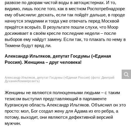
Россия). Женщина – друг человека!
Александр Ильтяков, депутат Госдумы («Единая Россия) (фото: Дмитрий
Духанин/Коммерсантъ)
Женщины не являются полноценными людьми – с таким
тезисом выступил представляющий в парламенте
Курганскую область Александр Ильтяков. Объяснил он это
просто: мол, Бог создал жену для Адама из его ребра, а
потому, выходит, они являются дефективной версией
мужчин.
Слова Ильтякова вызвали замешательство даже в РПЦ – в
Патриархии прямо дали понять, что не надо притягивать
религию к своим ископаемым воззрениям. Впрочем, вряд
ли это переубедит Ильтякова, на своих позициях он стоит
крепко. Пару лет назад он уже
вызвал
скандал, заявив,
что главная задача женщин – рожать, и они обязаны это
делать, «пока рожалка работает». Хотя что тут
удивительного? Ильтяков с молодых лет занимался