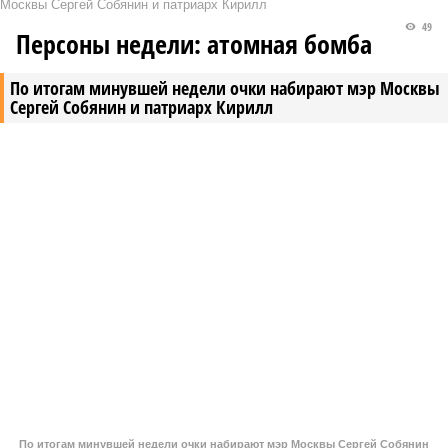
Москвы Сергей Собянин и патриарх Кирилл
49
Персоны недели: атомная бомба
По итогам минувшей недели очки набирают мэр Москвы
Сергей Собянин и патриарх Кирилл
По итогам минувшей недели очки набирают мэр Москвы Сергей Собянин
и патриарх Кирилл
В минус уходят губернатор Александр Моор и депутат Александр
Ильтяков. А на международном уровне миллионы лайков
собирают «славянские дивы», повышая симпатию к России.
Кирилл, Патриарх Московский и всея Руси. Атомная
бомба как милость Божия.