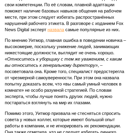
свои компетенции. По её словам, плавной адаптации
поможет наличие базовых навыков общения на рабочем
месте, при этом следует избегать распространённых
нарушений рабочего этикета. В разговоре с изданием Fox
News Digital эксперт
назвала
самые популярные из них.
По мнению Уитмор, главная ошибка в поведении новичка –
высокомерие, поскольку унижение людей, занимающих
нижестоящие должности, выглядит не очень хорошо.
«Относитесь к уборщику с тем же уважением, с каким
вы относитесь к генеральному директору»
, –
посоветовала она. Кроме того, специалист предостерегла
от чрезмерной самоуверенности. При этом она назвала
попытку доказать всем, что «вы самый умный человек в
комнате» не особо разумной стратегией. По словам
эксперта, чтобы лучше понять других людей, нужно
постараться взглянуть на мир их глазами.
Помимо этого, Уитмор призвала не стесняться спросить
совета у новых коллег, которые имеют большой опыт
работы в компании, и не игнорировать их рекомендации.
Она также отметила, что не следует избегать личного