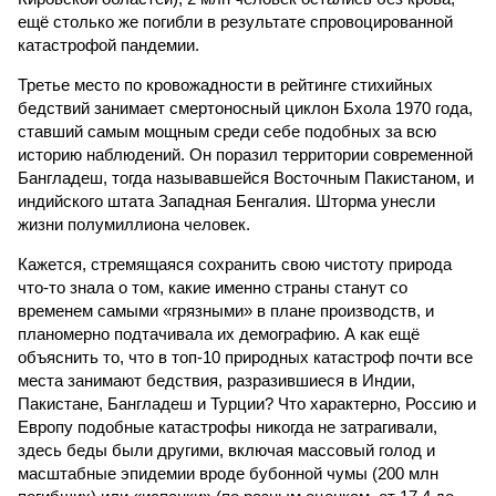
ещё столько же погибли в результате спровоцированной
катастрофой пандемии.
Третье место по кровожадности в рейтинге стихийных
бедствий занимает смертоносный циклон Бхола 1970 года,
ставший самым мощным среди себе подобных за всю
историю наблюдений. Он поразил территории современной
Бангладеш, тогда называвшейся Восточным Пакистаном, и
индийского штата Западная Бенгалия. Шторма унесли
жизни полумиллиона человек.
Кажется, стремящаяся сохранить свою чистоту природа
что-то знала о том, какие именно страны станут со
временем самыми «грязными» в плане производств, и
планомерно подтачивала их демографию. А как ещё
объяснить то, что в топ-10 природных катастроф почти все
места занимают бедствия, разразившиеся в Индии,
Пакистане, Бангладеш и Турции? Что характерно, Россию и
Европу подобные катастрофы никогда не затрагивали,
здесь беды были другими, включая массовый голод и
масштабные эпидемии вроде бубонной чумы (200 млн