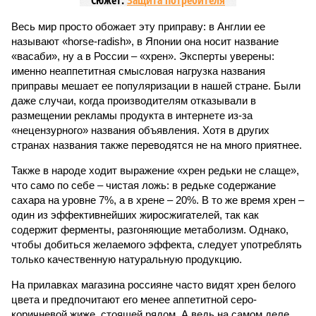
Сюжет:
Защита потребителя
Весь мир просто обожает эту приправу: в Англии ее
называют «horse-radish», в Японии она носит название
«васаби», ну а в России – «хрен». Эксперты уверены:
именно неаппетитная смысловая нагрузка названия
приправы мешает ее популяризации в нашей стране. Были
даже случаи, когда производителям отказывали в
размещении рекламы продукта в интернете из-за
«нецензурного» названия объявления. Хотя в других
странах названия также переводятся не на много приятнее.
Также в народе ходит выражение «хрен редьки не слаще»,
что само по себе – чистая ложь: в редьке содержание
сахара на уровне 7%, а в хрене – 20%. В то же время хрен –
один из эффективнейших жиросжигателей, так как
содержит ферменты, разгоняющие метаболизм. Однако,
чтобы добиться желаемого эффекта, следует употреблять
только качественную натуральную продукцию.
На прилавках магазина россияне часто видят хрен белого
цвета и предпочитают его менее аппетитной серо-
коричневой жиже, стоящей рядом. А ведь на самом деле,