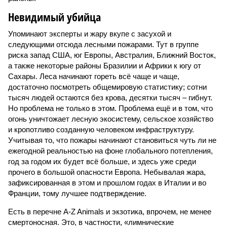
Невидимый убийца
Упоминают эксперты и жару вкупе с засухой и
следующими отсюда лесными пожарами. Тут в группе
риска запад США, юг Европы, Австралия, Ближний Восток,
а также некоторые районы Бразилии и Африки к югу от
Сахары. Леса начинают гореть всё чаще и чаще,
достаточно посмотреть общемировую статистику; сотни
тысяч людей остаются без крова, десятки тысяч – гибнут.
Но проблема не только в этом. Проблема ещё и в том, что
огонь уничтожает лесную экосистему, сельское хозяйство
и кропотливо созданную человеком инфраструктуру.
Учитывая то, что пожары начинают становиться чуть ли не
ежегодной реальностью на фоне глобального потепления,
год за годом их будет всё больше, и здесь уже среди
прочего в большой опасности Европа. Небывалая жара,
зафиксированная в этом и прошлом годах в Италии и во
Франции, тому лучшее подтверждение.
Есть в перечне A-Z Animals и экзотика, впрочем, не менее
смертоносная. Это, в частности, «лимнические