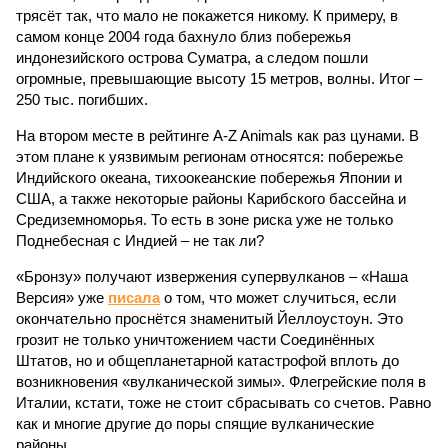
трясёт так, что мало не покажется никому. К примеру, в
самом конце 2004 года бахнуло близ побережья
индонезийского острова Суматра, а следом пошли
огромные, превышающие высоту 15 метров, волны. Итог –
250 тыс. погибших.
На втором месте в рейтинге A-Z Animals как раз цунами. В
этом плане к уязвимым регионам относятся: побережье
Индийского океана, тихо­океанские побережья Японии и
США, а также некоторые районы Карибского бассейна и
Средиземноморья. То есть в зоне риска уже не только
Поднебесная с Индией – не так ли?
«Бронзу» получают извержения супервулканов – «Наша
Версия» уже
писала
о том, что может случиться, если
окончательно проснётся знаменитый Йеллоустоун. Это
грозит не только уничтожением части Соединённых
Штатов, но и общепланетарной катастрофой вплоть до
возникновения «вулканической зимы». Флегрейские поля в
Италии, кстати, тоже не стоит сбрасывать со счетов. Равно
как и многие другие до поры спящие вулканические
районы.