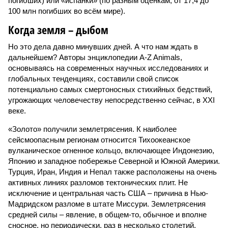
погибших) или «испанки» (по разным оценкам, от 17,4 до
100 млн погибших во всём мире).
Когда земля – дыбом
Но это дела давно минувших дней. А что нам ждать в
дальнейшем? Авторы энциклопедии A-Z Animals,
основываясь на современных научных исследованиях и
глобальных тенденциях, составили свой список
потенциально самых смертоносных стихийных бедствий,
угрожающих человечеству непосредственно сейчас, в XXI
веке.
«Золото» получили землетрясения. К наиболее
сейсмоопасным регионам относится Тихоокеанское
вулканическое огненное кольцо, включающее Индонезию,
Японию и западное побережье Северной и Южной Америки.
Турция, Иран, Индия и Непал также расположены на очень
активных линиях разломов тектонических плит. Не
исключение и центральная часть США – причина в Нью-
Мадридском разломе в штате Миссури. Землетрясения
средней силы – явление, в общем-то, обычное и вполне
сносное, но периодически, раз в несколько столетий,