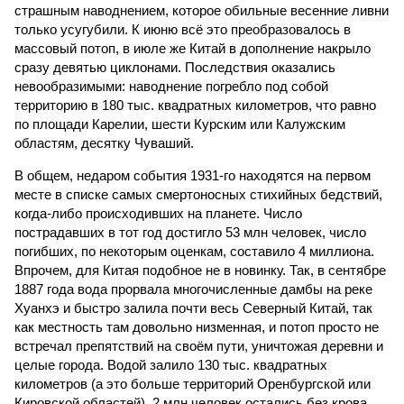
страшным наводнением, которое обильные весенние ливни
только усугубили. К июню всё это преобразовалось в
массовый потоп, в июле же Китай в дополнение накрыло
сразу девятью циклонами. Последствия оказались
невообразимыми: наводнение погребло под собой
территорию в 180 тыс. квадратных километров, что равно
по площади Карелии, шести Курским или Калужским
областям, десятку Чуваший.
В общем, недаром события 1931-го находятся на первом
месте в списке самых смертоносных стихийных бедствий,
когда-либо происходивших на планете. Число
пострадавших в тот год достигло 53 млн человек, число
погибших, по некоторым оценкам, составило 4 миллиона.
Впрочем, для Китая подобное не в новинку. Так, в сентябре
1887 года вода прорвала многочисленные дамбы на реке
Хуанхэ и быстро залила почти весь Северный Китай, так
как местность там довольно низменная, и потоп просто не
встречал препятствий на своём пути, уничтожая деревни и
целые города. Водой залило 130 тыс. квадратных
километров (а это больше территорий Оренбургской или
Кировской областей), 2 млн человек остались без крова,