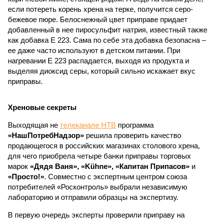
если потереть корень хрена на терке, получится серо-
бежевое пюре. Белоснежный цвет приправе придает
добавленный в нее пиросульфит натрия, известный также
как добавка Е 223. Сама по себе эта добавка безопасна –
ее даже часто используют в детском питании. При
нагревании Е 223 распадается, выходя из продукта и
выделяя диоксид серы, который сильно искажает вкус
приправы.
Хреновые секреты
Выходящая не
телеканале НТВ
программа
«НашПотребНадзор»
решила проверить качество
продающегося в российских магазинах столового хрена,
для чего приобрела четыре банки приправы торговых
марок
«Дядя Ваня», «Kühne», «Капитан Припасов»
и
«Просто!»
. Совместно с экспертным центром союза
потребителей «Росконтроль» выбрали независимую
лабораторию и отправили образцы на экспертизу.
В первую очередь эксперты проверили приправу на