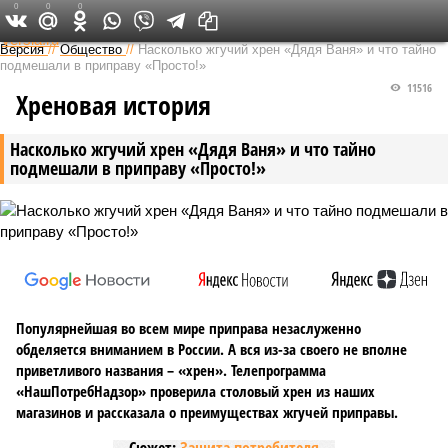
0
0
0
Федеральный выпуск
Версия
//
Общество
//
Насколько жгучий хрен «Дядя Ваня» и что тайно
подмешали в приправу «Просто!»
11516
Хреновая история
Насколько жгучий хрен «Дядя Ваня» и что тайно
подмешали в приправу «Просто!»
Популярнейшая во всем мире приправа незаслуженно
обделяется вниманием в России. А вся из-за своего не вполне
приветливого названия – «хрен». Телепрограмма
«НашПотребНадзор» проверила столовый хрен из наших
магазинов и рассказала о преимуществах жгучей приправы.