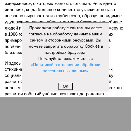
извержения», о которых мало кто слышал. Речь идёт о
явлениях, когда большое количество углекислого газа
внезапно вырывается из глубин озёр, образуя невидимое
удушающее газовое облако, которое безжалостно убивает
Продолжая работу с сайтом вы даете
людей и животных. Катастрофа на озере Ньос в Камеруне
согласие на обработку данных нашим
в 1986 году остаётся одним из наиболее чудовищных
сайтом и сторонними ресурсами. Вы
примеров: более 1700 человек и тысячи голов скота
можете запретить обработку Cookies в
погибли из-за внезапного выброса CO₂, накрывшего
настройках браузера.
близлежащие деревни.
Пожалуйста, ознакомьтесь с
И здесь мы плавно подходим к тому, чем все эти
«Политикой в отношении обработки
стихийные бедствия могут закончиться. А именно – к
персональных данных»
социальному коллапсу, то есть фактическому упадку
.
развитой цивилизации, зачастую с последующим её
OK
полным уничтожением. Среди причин такого трагического
развития событий учёные называют деградацию
окружающей среды, истощение ресурсов и болезни. А ведь
любая природная катастрофа непременно ведёт именно к
этому – экономическому кризису, эпидемиям, голоду,
резкому сокращению численности населения. Так погибли
цивилизации шумеров, майя, кхмеров – список не
исчерпывающий. Какая цивилизация будет следующей?